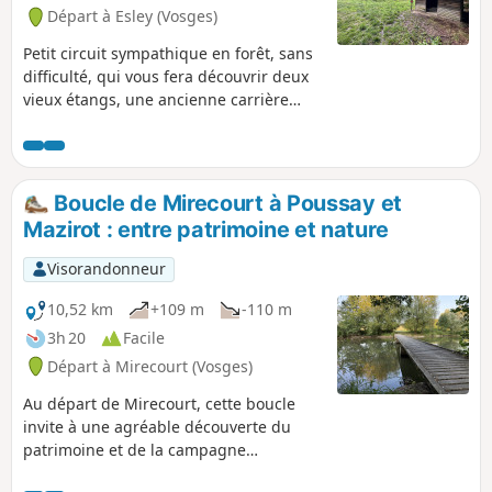
Départ à Esley (Vosges)
Petit circuit sympathique en forêt, sans
difficulté, qui vous fera découvrir deux
vieux étangs, une ancienne carrière
gallo-romaine, et une ancienne borne
de France. Une grande partie du
parcours se fait à travers bois par des
petits sentiers sinueux et les deux
Boucle de Mirecourt à Poussay et
derniers kilomètres sur un chemin de
Mazirot : entre patrimoine et nature
pierre et route goudronnée. Le sentier
est bien balisé : suivre les petits
Visorandonneur
panneaux avec un Rond Jaune, Vous
trouverez à mi-parcours une aire de
10,52 km
+109 m
-110 m
pique-nique avec tables et une petite
3h 20
Facile
cabane pour faire une pause au bord de
Départ à Mirecourt (Vosges)
l'Étang des Limaçons.
Au départ de Mirecourt, cette boucle
invite à une agréable découverte du
patrimoine et de la campagne
vosgienne. Le parcours traverse des