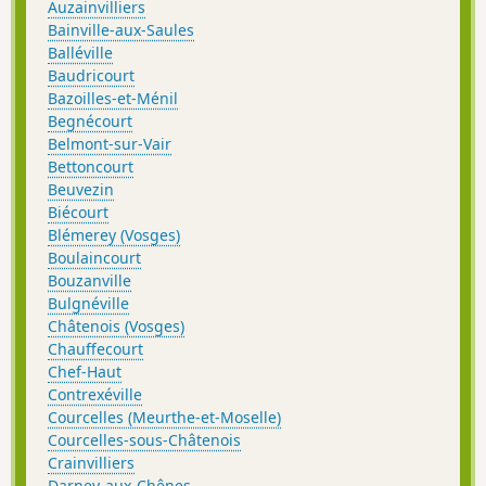
Auzainvilliers
Bainville-aux-Saules
Balléville
Baudricourt
Bazoilles-et-Ménil
Begnécourt
Belmont-sur-Vair
Bettoncourt
Beuvezin
Biécourt
Blémerey (Vosges)
Boulaincourt
Bouzanville
Bulgnéville
Châtenois (Vosges)
Chauffecourt
Chef-Haut
Contrexéville
Courcelles (Meurthe-et-Moselle)
Courcelles-sous-Châtenois
Crainvilliers
Darney-aux-Chênes