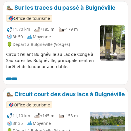
Sur les traces du passé à Bulgnéville
Office de tourisme
11,70 km
+185 m
-179 m
3h 50
Moyenne
Départ à Bulgnéville (Vosges)
Circuit reliant Bulgnéville au Lac de Conge à
Saulxures les Bulgnéville, principalement en
forêt et de longueur abordable.
Circuit court des deux lacs à Bulgnéville
Office de tourisme
11,10 km
+145 m
-153 m
3h 35
Moyenne
Départ à Bulgnéville (Vosges)