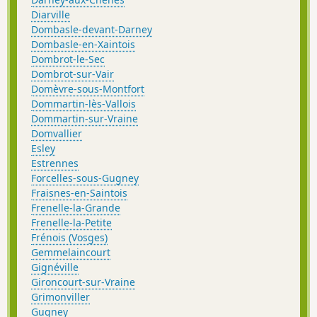
Diarville
Dombasle-devant-Darney
Dombasle-en-Xaintois
Dombrot-le-Sec
Dombrot-sur-Vair
Domèvre-sous-Montfort
Dommartin-lès-Vallois
Dommartin-sur-Vraine
Domvallier
Esley
Estrennes
Forcelles-sous-Gugney
Fraisnes-en-Saintois
Frenelle-la-Grande
Frenelle-la-Petite
Frénois (Vosges)
Gemmelaincourt
Gignéville
Gironcourt-sur-Vraine
Grimonviller
Gugney