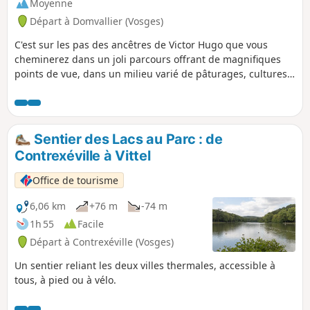
Moyenne
Départ à Domvallier (Vosges)
C'est sur les pas des ancêtres de Victor Hugo que vous
cheminerez dans un joli parcours offrant de magnifiques
points de vue, dans un milieu varié de pâturages, cultures
et forêt.Ce circuit est peu ombragé, prudence donc en cas
de fortes chaleurs.
Sentier des Lacs au Parc : de
Contrexéville à Vittel
Office de tourisme
6,06 km
+76 m
-74 m
1h 55
Facile
Départ à Contrexéville (Vosges)
Un sentier reliant les deux villes thermales, accessible à
tous, à pied ou à vélo.