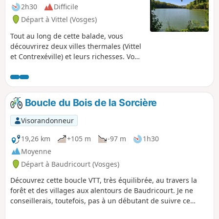
2h30
Difficile
Départ à Vittel (Vosges)
Tout au long de cette balade, vous
découvrirez deux villes thermales (Vittel
et Contrexéville) et leurs richesses. Vous
traverserez également Bulgnéville,
Mandres sur Vair et Norroy sur Vair,
avant de revenir à votre point de départ.
Boucle du Bois de la Sorcière
Visorandonneur
19,26 km
+105 m
-97 m
1h30
Moyenne
Départ à Baudricourt (Vosges)
Découvrez cette boucle VTT, très équilibrée, au travers la
forêt et des villages aux alentours de Baudricourt. Je ne
conseillerais, toutefois, pas à un débutant de suivre ce
parcours : quelques passages peuvent être délicats à