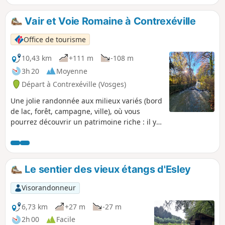
Vair et Voie Romaine à Contrexéville
Office de tourisme
10,43 km
+111 m
-108 m
3h 20
Moyenne
Départ à Contrexéville (Vosges)
Une jolie randonnée aux milieux variés (bord
de lac, forêt, campagne, ville), où vous
pourrez découvrir un patrimoine riche : il y
en aura pour tous les goûts !
Le sentier des vieux étangs d'Esley
Visorandonneur
6,73 km
+27 m
-27 m
2h 00
Facile