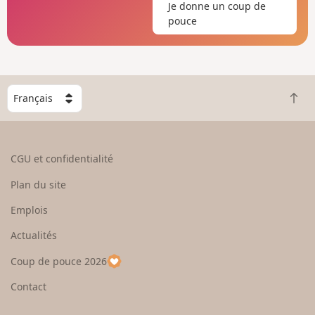
Je donne un coup de
pouce
C
R
h
e
o
t
i
o
s
CGU et confidentialité
u
i
r
s
Plan du site
e
s
n
e
Emplois
h
z
Actualités
a
u
u
n
Coup de pouce 2026
t
p
a
Contact
y
s