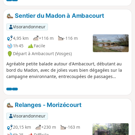
Sentier du Madon à Ambacourt
Visorandonneur
4,95 km
+116 m
-116 m
1h 45
Facile
Départ à Ambacourt (Vosges)
Agréable petite balade autour d'Ambacourt, débutant au
bord du Madon, avec de jolies vues bien dégagées sur la
campagne environnante, entrecoupées de passages
rafraichissants en sous-bois.
Relanges - Morizécourt
Visorandonneur
20,15 km
+230 m
-163 m
6h 25
Difficile