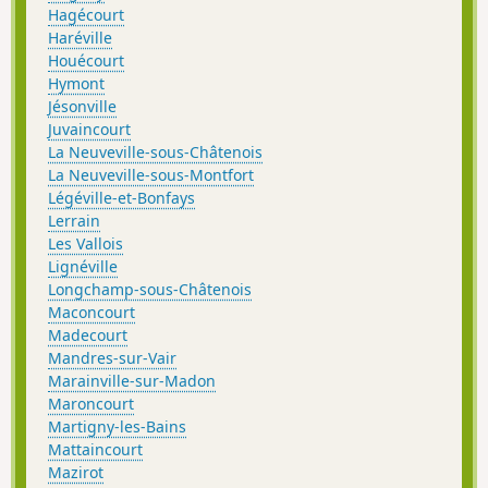
Hagécourt
Haréville
Houécourt
Hymont
Jésonville
Juvaincourt
La Neuveville-sous-Châtenois
La Neuveville-sous-Montfort
Légéville-et-Bonfays
Lerrain
Les Vallois
Lignéville
Longchamp-sous-Châtenois
Maconcourt
Madecourt
Mandres-sur-Vair
Marainville-sur-Madon
Maroncourt
Martigny-les-Bains
Mattaincourt
Mazirot