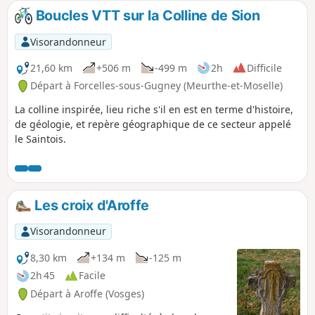
Boucles VTT sur la Colline de Sion
Visorandonneur
21,60 km
+506 m
-499 m
2h
Difficile
Départ à Forcelles-sous-Gugney (Meurthe-et-Moselle)
La colline inspirée, lieu riche s'il en est en terme d'histoire,
de géologie, et repère géographique de ce secteur appelé
le Saintois.
Les croix d'Aroffe
Visorandonneur
8,30 km
+134 m
-125 m
2h 45
Facile
Départ à Aroffe (Vosges)