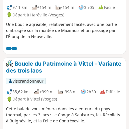
9,11 km
+154 m
-154 m
3h 05
Facile
Départ à Haréville (Vosges)
Une boucle agréable, relativement facile, avec une partie
ombragée sur la montée de Maximois et un passage par
l'Étang de la Neuveville.
Boucle du Patrimoine à Vittel - Variante
des trois lacs
Visorandonneur
35,62 km
+399 m
-398 m
2h30
Difficile
Départ à Vittel (Vosges)
Cette balade vous mènera dans les alentours du pays
thermal, par les 3 lacs : Le Conge à Saulxures, les Récollets
à Bulgnéville, et la Folie de Contréxeville.