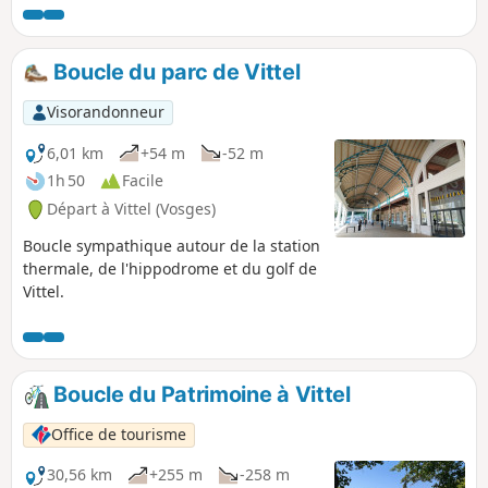
Boucle du parc de Vittel
Visorandonneur
6,01 km
+54 m
-52 m
1h 50
Facile
Départ à Vittel (Vosges)
Boucle sympathique autour de la station
thermale, de l'hippodrome et du golf de
Vittel.
Boucle du Patrimoine à Vittel
Office de tourisme
30,56 km
+255 m
-258 m