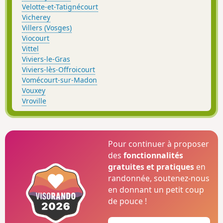
Velotte-et-Tatignécourt
Vicherey
Villers (Vosges)
Viocourt
Vittel
Viviers-le-Gras
Viviers-lès-Offroicourt
Vomécourt-sur-Madon
Vouxey
Vroville
Pour continuer à proposer
des
fonctionnalités
gratuites et pratiques
en
randonnée, soutenez-nous
en donnant un petit coup
de pouce !