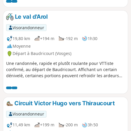
appréhender.
Le val d'Arol
Visorandonneur
19,80 km
+194 m
-192 m
1h30
Moyenne
Départ à Baudricourt (Vosges)
Une randonnée, rapide et plutôt roulante pour VTTiste
confirmé, au départ de Baudricourt. Affichant un certain
dénivelé, certaines portions peuvent refroidir les ardeurs
des débutants, mais avec un peu de persévérance, elle
offrira une magnifique vue sur la vallée de l'Arol, autour des
villages d'Offroicourt, Remicourt, Thiraucourt et Domvallier,
via le GR®517. Un bel échantillon du potentiel VTT du
Circuit Victor Hugo vers Thiraucourt
secteur.
Visorandonneur
11,49 km
+199 m
-200 m
3h 50