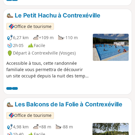
Le Petit Hachu à Contrexéville
Office de tourisme
6,27 km
+109 m
-110 m
2h 05
Facile
Départ à Contrexéville (Vosges)
Accessible à tous, cette randonnée
familiale vous permettra de découvrir
un site occupé depuis la nuit des temps.
Au printemps, si vous avez de la chance,
vous pourrez découvrir des orchidées
dans les forêts environnantes.
Les Balcons de la Folie à Contrexéville
Office de tourisme
4,98 km
+88 m
-88 m
1h 40
Facile