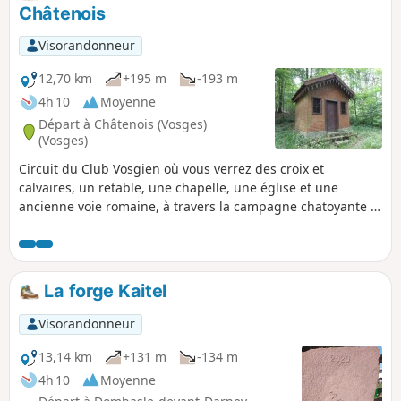
Châtenois
Visorandonneur
12,70 km
+195 m
-193 m
4h 10
Moyenne
Départ à Châtenois (Vosges)
(Vosges)
Circuit du Club Vosgien où vous verrez des croix et
calvaires, un retable, une chapelle, une église et une
ancienne voie romaine, à travers la campagne chatoyante et
les bois de feuillus.
La forge Kaitel
Visorandonneur
13,14 km
+131 m
-134 m
4h 10
Moyenne