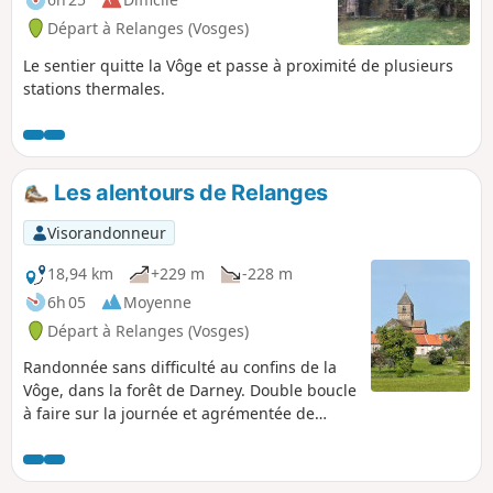
Départ à Relanges (Vosges)
Le sentier quitte la Vôge et passe à proximité de plusieurs
stations thermales.
Les alentours de Relanges
Visorandonneur
18,94 km
+229 m
-228 m
6h 05
Moyenne
Départ à Relanges (Vosges)
Randonnée sans difficulté au confins de la
Vôge, dans la forêt de Darney. Double boucle
à faire sur la journée et agrémentée de
monuments et vestiges de différentes
époques .