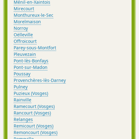
Ménil-en-Xaintois
Mirecourt
Monthureux-le-Sec
Morelmaison
Norroy
Oëlleville
Offroicourt
Parey-sous-Montfort
Pleuvezain
Pont-lès-Bonfays
Pont-sur-Madon
Poussay
Provenchères-lès-Darney
Pulney
Puzieux (Vosges)
Rainville
Ramecourt (Vosges)
Rancourt (Vosges)
Relanges
Remicourt (Vosges)
Remoncourt (Vosges)
Removille