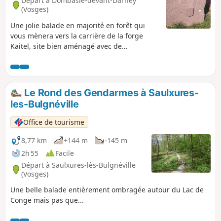
Départ à Dombasle-devant-Darney
(Vosges)
Une jolie balade en majorité en forêt qui
vous mènera vers la carrière de la forge
Kaitel, site bien aménagé avec de
nombreuses découvertes. NOTE : Excepté
sur le site de Kaitel, ce circuit n'est pas
balisé, pour vous guider, nous avons relevé
les plaques de numérotation des parcelles
Le Rond des Gendarmes à Saulxures-
forestières. Veillez à bien les repérer. Afin
les-Bulgnéville
d'éviter toute confusion ce parcours n'est
pas décrit entre les points 8 et 11, suivez le
Office de tourisme
balisage sur le terrain "flèche blanche et
écusson" agrémenté de nombreux
8,77 km
+144 m
-145 m
panneaux d'informations. En période de
2h 55
Facile
chasse, renseignez-vous auprès des mairies
Départ à Saulxures-lès-Bulgnéville
des communes traversées, évitez les week-
(Vosges)
ends.
Une belle balade entièrement ombragée autour du Lac de
Conge mais pas que...