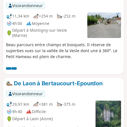
Visorandonneur
11,34 km
+254 m
-252 m
4h 00
Moyenne
Départ à Montigny-sur-Vesle
(Marne)
Beau parcours entre champs et bosquets. Il réserve de
superbes vues sur la vallée de la Vesle dont une à 360°. Le
Petit Hameau est plein de charme.
De Laon à Bertaucourt-Epourdon
Visorandonneur
29,97 km
+381 m
-375 m
9h 40
Difficile
Départ à Laon (Aisne)