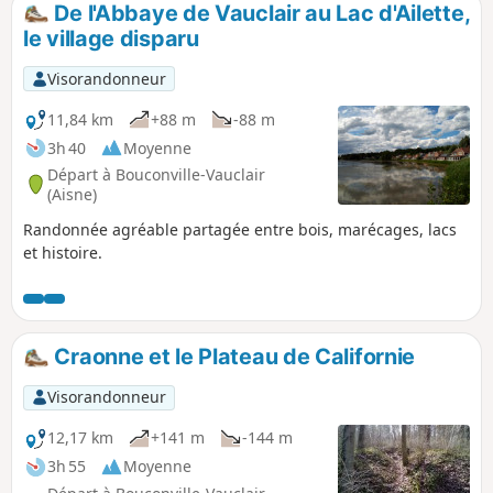
De l'Abbaye de Vauclair au Lac d'Ailette,
p
le village disparu
Visorandonneur
11,84 km
+88 m
-88 m
3h 40
Moyenne
Départ à Bouconville-Vauclair
(Aisne)
Randonnée agréable partagée entre bois, marécages, lacs
et histoire.
Craonne et le Plateau de Californie
Visorandonneur
12,17 km
+141 m
-144 m
3h 55
Moyenne