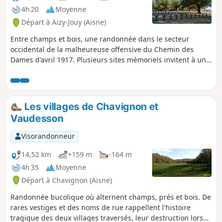
4h 20
Moyenne
Départ à Aizy-Jouy (Aisne)
Entre champs et bois, une randonnée dans le secteur
occidental de la malheureuse offensive du Chemin des
Dames d'avril 1917. Plusieurs sites mémoriels invitent à une
réflexion sur l'absurdité des massacres que les guerres
occasionnent.
Les villages de Chavignon et
Vaudesson
Visorandonneur
14,52 km
+159 m
-164 m
4h 35
Moyenne
Départ à Chavignon (Aisne)
Randonnée bucolique où alternent champs, prés et bois. De
rares vestiges et des noms de rue rappellent l'histoire
tragique des deux villages traversés, leur destruction lors