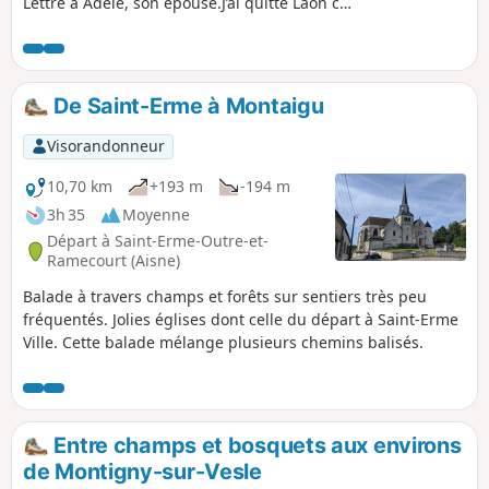
Lettre à Adèle, son épouse.J’ai quitté Laon ce
matin, vieille ville avec une cathédrale qui
est une autre ville dedans, une immense
cathédrale qui devait porter six tours et qui
n’en a que quatre ; quatre tours presque
De Saint-Erme à Montaigu
byzantines, à jour comme les flèches du XVIe
siècle. Tout est beau à Laon, les églises, les
Visorandonneur
maisons, les environs, tout...
10,70 km
+193 m
-194 m
3h 35
Moyenne
Départ à Saint-Erme-Outre-et-
Ramecourt (Aisne)
Balade à travers champs et forêts sur sentiers très peu
fréquentés. Jolies églises dont celle du départ à Saint-Erme
Ville. Cette balade mélange plusieurs chemins balisés.
Entre champs et bosquets aux environs
de Montigny-sur-Vesle