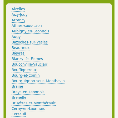
Aizelles
Aizy-Jouy
Arrancy
Athies-sous-Laon
Aubigny-en-Laonnois
Augy
Bazoches-sur-Vesles
Beaurieux
Bièvres
Blanzy-lès-Fismes
Bouconville-Vauclair
Bouffignereux
Bourg-et-Comin
Bourguignon-sous-Montbavin
Braine
Braye-en-Laonnois
Brenelle
Bruyères-et-Montbérault
Cerny-en-Laonnois
Cerseuil