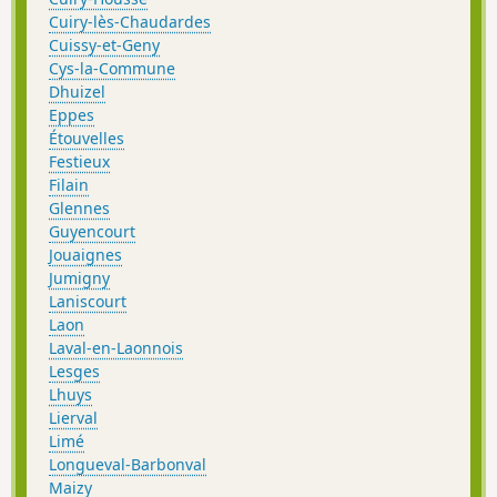
Cuiry-lès-Chaudardes
Cuissy-et-Geny
Cys-la-Commune
Dhuizel
Eppes
Étouvelles
Festieux
Filain
Glennes
Guyencourt
Jouaignes
Jumigny
Laniscourt
Laon
Laval-en-Laonnois
Lesges
Lhuys
Lierval
Limé
Longueval-Barbonval
Maizy