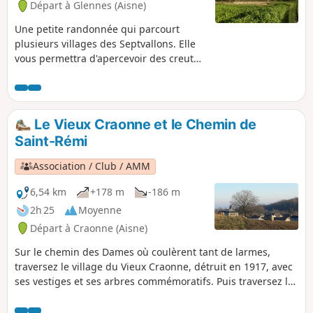
Départ à Glennes (Aisne)
Une petite randonnée qui parcourt
plusieurs villages des Septvallons. Elle
vous permettra d'apercevoir des creutes
(habitations troglodytiques utilisées pas
les soldats pendant la guerre 14-18) et
pas moins de quatre églises ou
chapelles typiques dans des paysages
Le Vieux Craonne et le Chemin de
variés.
Saint-Rémi
Association / Club / AMM
6,54 km
+178 m
-186 m
2h 25
Moyenne
Départ à Craonne (Aisne)
Sur le chemin des Dames où coulèrent tant de larmes,
traversez le village du Vieux Craonne, détruit en 1917, avec
ses vestiges et ses arbres commémoratifs. Puis traversez les
bois, longez les coteaux et les champs, une vigne aux
abords de Craonnelle... pour vous imprégner de