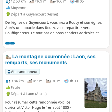
12,53 km
+169 m
-166 m
4h 05
Moyenne
Départ à Guyencourt (Aisne)
De l'église de Guyencourt, vous irez à Roucy et son église.
Après une boucle dans Roucy, vous repartirez vers
Bouffignereux. Le tout par de bons sentiers agricoles et
forestiers. De belles vues sur les villages et la vallée de
l'Aisne s'offriront à vous.
La montagne couronnée : Laon, ses
remparts, ses monuments
Visorandonneur
9,84 km
+63 m
-70 m
3h 00
Facile
Départ à Laon (Aisne)
Pour résumer cette randonnée voici ce
qu'écrivit Victor Hugo le 1er août 1835 -