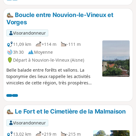
l'atmosphère de ces lieux porteurs de l'histoire de la Grande
Guerre.
Boucle entre Nouvion-le-Vineux et
Vorges
Visorandonneur
11,09 km
+114 m
-111 m
3h 30
Moyenne
Départ à Nouvion-le-Vineux (Aisne)
Belle balade entre forêts et vallons. La
toponymie des lieux rappelle les activités
vinicoles de cette région, très prospères
entre le VIIIe et le XVIIIe siècle, aujourd'hui
presque disparues. Toutefois, ce sera
l'occasion d'admirer au détour de quelques
rues un vendangeoir, un lavoir ou encore
Le Fort et le Cimetière de la Malmaison
une remarquable église, dans chacun des
villages traversés.
Visorandonneur
13,02 km
+219 m
-215 m