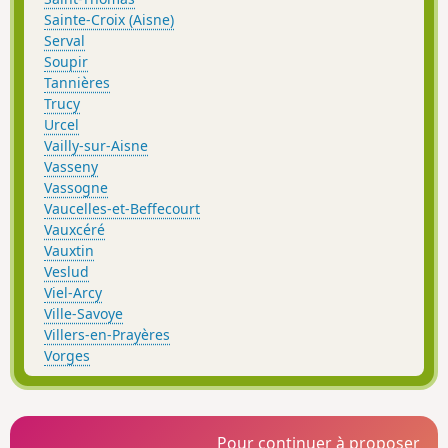
Sainte-Croix (Aisne)
Serval
Soupir
Tannières
Trucy
Urcel
Vailly-sur-Aisne
Vasseny
Vassogne
Vaucelles-et-Beffecourt
Vauxcéré
Vauxtin
Veslud
Viel-Arcy
Ville-Savoye
Villers-en-Prayères
Vorges
Pour continuer à proposer