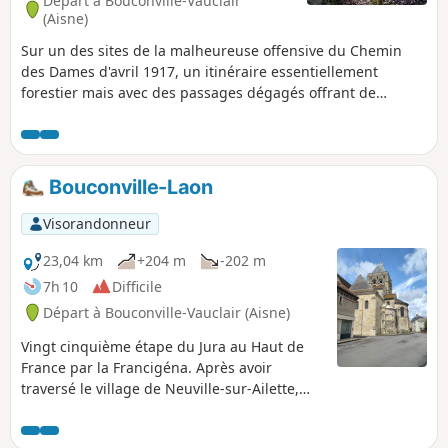
Départ à Bouconville-Vauclair
(Aisne)
Sur un des sites de la malheureuse offensive du Chemin
des Dames d'avril 1917, un itinéraire essentiellement
forestier mais avec des passages dégagés offrant de
superbes points de vue qui permettent de comprendre ce
que l'opération avait de périlleux. Le parcours sur
l'emplacement de l'ancien village de Craonne, rasé sous le
déluge d'artillerie, est particulièrement émouvant. Les
Bouconville-Laon
vestiges de l'Abbaye de Vauclair permettent de terminer la
randonnée sur une belle touche patrimoniale.
Visorandonneur
23,04 km
+204 m
-202 m
7h 10
Difficile
Départ à Bouconville-Vauclair (Aisne)
Vingt cinquième étape du Jura au Haut de
France par la Francigéna. Après avoir
traversé le village de Neuville-sur-Ailette,
vous entrez sur le Domaine du Lac d'Ailette.
De partout, cette étendue apaise par la