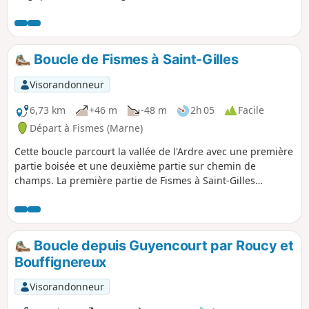
de la première guerre mondiale et leur reconstruction.
Parcours conçu et entretenu par la Communauté de
communes du Val de l'Aisne.
Boucle de Fismes à Saint-Gilles
Visorandonneur
6,73 km
+46 m
-48 m
2h 05
Facile
Départ à Fismes (Marne)
Cette boucle parcourt la vallée de l'Ardre avec une première
partie boisée et une deuxième partie sur chemin de
champs. La première partie de Fismes à Saint-Gilles
emprunte l'ancien Chemin de Fer de la Banlieue de Reims
(CBR) qui desservait de nombreuses communes. La
deuxième partie longe la crête de la route de Fismes à Fère-
en-Tardenois d'où, lorsque les conditions le permettent, de
Boucle depuis Guyencourt par Roucy et
nombreux parapentes s'élancent.
Bouffignereux
Visorandonneur