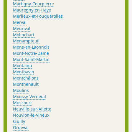
Martigny-Courpierre
Mauregny-en-Haye
Merlieux-et-Fouquerolles
Merval
Meurival
Molinchart
Monampteuil
Mons-en-Laonnois
Mont-Notre-Dame
Mont-Saint-Martin
Montaigu
Montbavin
Montchâlons
Monthenault
Moulins
Moussy-Verneuil
Muscourt
Neuville-sur-Ailette
Nouvion-le-Vineux
Œuilly
Orgeval