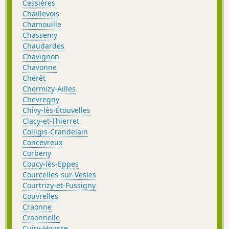
Cessières
Chaillevois
Chamouille
Chassemy
Chaudardes
Chavignon
Chavonne
Chérêt
Chermizy-Ailles
Chevregny
Chivy-lès-Étouvelles
Clacy-et-Thierret
Colligis-Crandelain
Concevreux
Corbeny
Coucy-lès-Eppes
Courcelles-sur-Vesles
Courtrizy-et-Fussigny
Couvrelles
Craonne
Craonnelle
Cuiry-Housse