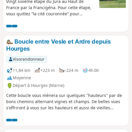
Vingt sixième étape du Jura au Haut de
France par la Francigéna. Pour cette étape,
vous quittez “la cité couronnée” pour
continuer sur un parcours agréable qui vous
mène jusqu'au village de Cessières connu
pour son chaos rocheux nommé la Hottée de
Gargantua. Puis vous poursuivez ensuite
Boucle entre Vesle et Ardre depuis
vers Saint-Nicolas-aux-bois où vous pouvez
Hourges
découvrir la robuste Croix Cesine qui se
dresse en sentinelle aux abords du village,
Visorandonneur
l’ancienne abbaye de bénédictins, et un
prieuré fortifié du XIV​e​ siècle : le Tortoir.
11,84 km
+223 m
-224 m
4h 00
Votre chemin ne s'arrête pas là, puisqu'il
Moyenne
vous faut encore marcher quelques
Départ à Hourges (Marne)
kilomètres, en traversant la Forêt de Saint-
Gobain, avant d'arriver dans le village de
Cette boucle vous mènera sur quelques "hauteurs" par de
Bertaucourt-Epourdon .
bons chemins alternant vignes et champs. De belles vues
s'offriront à vous sur les hauteurs et aussi de vieilles
bâtisses de pierres. La randonnée suit partiellement un
balisage Jaune.