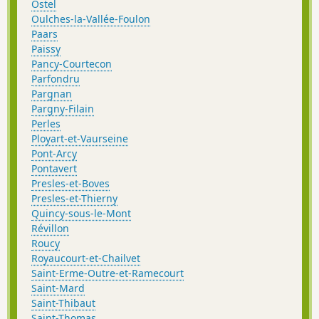
Ostel
Oulches-la-Vallée-Foulon
Paars
Paissy
Pancy-Courtecon
Parfondru
Pargnan
Pargny-Filain
Perles
Ployart-et-Vaurseine
Pont-Arcy
Pontavert
Presles-et-Boves
Presles-et-Thierny
Quincy-sous-le-Mont
Révillon
Roucy
Royaucourt-et-Chailvet
Saint-Erme-Outre-et-Ramecourt
Saint-Mard
Saint-Thibaut
Saint-Thomas