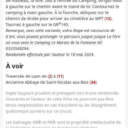
de nouveau, la ville. Dos à l'entrée du Camping, dirigez-vous
à gauche sur le chemin avant le stand de tir. Contournez le
camping à main gauche. À la fourche, obliquez sur le
chemin de droite pour arriver au cimetière au WPT (
12
).
®
Tournez à gauche sur le GR
145.
Remarque, avec cette variante, votre étape est raccourcie de
6 km, vous pouvez prolonger ce parcours jusque jusque La Fère
où vous avez le Camping Le Marais de la Fontaine tél:
0323568294.
Randonnée effectuée par l'auteur le 18 mai 2024.
À voir
Traversée de Laon de (
2
) à (
11
)
Ancienne Abbaye de Saint-Nicolas aux Bois (
34
)
Soyez toujours prudent et prévoyant lors d'une randonnée.
Visorando et l'auteur de cette fiche ne pourront pas être
tenus responsables en cas d'accident ou de désagrément
quelconque survenu sur ce circuit.
Les balisages GR® et PR® sont la propriété intellectuelle de