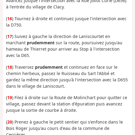
Avancez jusque l'intersection avec la Rue Joliot Curie (D656)
à l'entrée du village de Clacy.
(
16
) Tournez à droite et continuez jusque l'intersection avec
la D750.
(
17
) Suivez à gauche la direction de Laniscourtet en
marchant
prudemment
sur la route, poursuivez jusqu'au
hameau de Thierret pour arriver au Stop à l'intersection
avec la D65.
(
18
) Traversez
prudemment
et continuez en face sur le
chemin herbeux, passez le Ruisseau du Sart l'Abbé et
gardez la même direction jusqu'à l'intersection avec la D655
dans le village de Laniscourt.
(
19
) Filez à droite sur la Route de Molinchart pour quitter ce
village, passez devant la station d'épuration puis avancez
jusque la sortie de courbe à droite.
(
20
) Prenez à gauche le petit sentier qui s'enfonce dans le
Bois Roger jusqu'au cours d'eau de la commune de
Cessières.