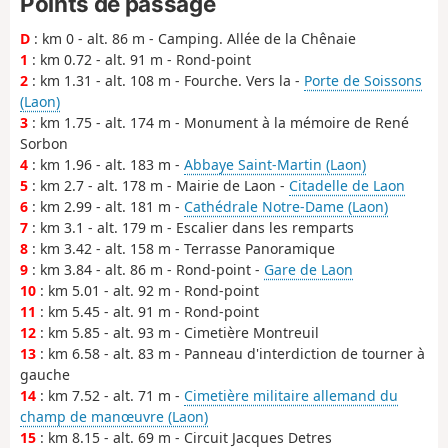
Points de passage
D
: km 0 - alt. 86 m - Camping. Allée de la Chênaie
1
: km 0.72 - alt. 91 m - Rond-point
2
: km 1.31 - alt. 108 m - Fourche. Vers la -
Porte de Soissons
(Laon)
3
: km 1.75 - alt. 174 m - Monument à la mémoire de René
Sorbon
4
: km 1.96 - alt. 183 m -
Abbaye Saint-Martin (Laon)
5
: km 2.7 - alt. 178 m - Mairie de Laon -
Citadelle de Laon
6
: km 2.99 - alt. 181 m -
Cathédrale Notre-Dame (Laon)
7
: km 3.1 - alt. 179 m - Escalier dans les remparts
8
: km 3.42 - alt. 158 m - Terrasse Panoramique
9
: km 3.84 - alt. 86 m - Rond-point -
Gare de Laon
10
: km 5.01 - alt. 92 m - Rond-point
11
: km 5.45 - alt. 91 m - Rond-point
12
: km 5.85 - alt. 93 m - Cimetière Montreuil
13
: km 6.58 - alt. 83 m - Panneau d'interdiction de tourner à
gauche
14
: km 7.52 - alt. 71 m -
Cimetière militaire allemand du
champ de manœuvre (Laon)
15
: km 8.15 - alt. 69 m - Circuit Jacques Detres