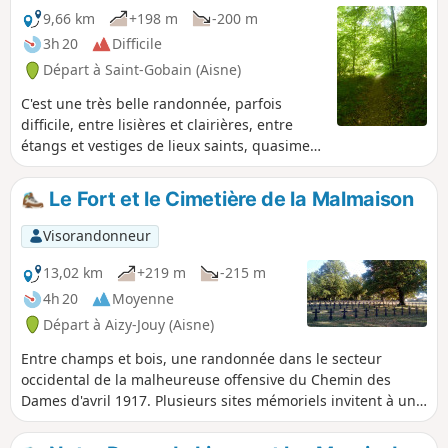
9,66 km
+198 m
-200 m
3h 20
Difficile
Départ à Saint-Gobain (Aisne)
C'est une très belle randonnée, parfois
difficile, entre lisières et clairières, entre
étangs et vestiges de lieux saints, quasiment
millénaires, dans une forêt de hêtres
parsemée de chênes aux noms évocateurs :
Le Fort et le Cimetière de la Malmaison
chênes de l'Europe, des Trois-Fillettes…
Visorandonneur
13,02 km
+219 m
-215 m
4h 20
Moyenne
Départ à Aizy-Jouy (Aisne)
Entre champs et bois, une randonnée dans le secteur
occidental de la malheureuse offensive du Chemin des
Dames d'avril 1917. Plusieurs sites mémoriels invitent à une
réflexion sur l'absurdité des massacres que les guerres
occasionnent.