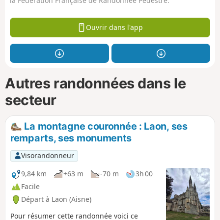
la Fédération Française de Randonnée Pédestre.
Ouvrir dans l'app
Autres randonnées dans le
secteur
La montagne couronnée : Laon, ses
remparts, ses monuments
Visorandonneur
9,84 km
+63 m
-70 m
3h 00
Facile
Départ à Laon (Aisne)
Pour résumer cette randonnée voici ce