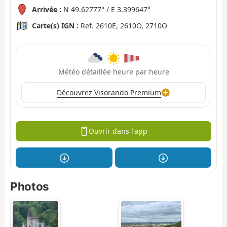
Arrivée :
N 49.62777° / E 3.399647°
Carte(s) IGN :
Ref. 2610E, 2610O, 2710O
Météo détaillée heure par heure
Découvrez Visorando Premium
Ouvrir dans l'app
Photos