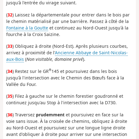
jusqu'à l'entrée du virage suivant.
(
32
) Laissez la départementale pour entrer dans le bois par
le chemin matérialisé par une barrière. Passez à côté de la
Fontaine à la Goutte
et continuez au Nord-Ouest jusqu'à la
fourche à la Croix Saizine.
(
33
) Obliquez à droite (Nord-Est). Après plusieurs courbes,
arrivez à proximité de l'
Ancienne Abbaye de Saint-Nicolas-
aux-Bois
(
Non visitable, domaine privé
).
®
(
34
) Restez sur le GR
145 et poursuivez dans les bois
jusqu'à l'intersection avec le Chemin des Bœufs face à la
Vallée du Four.
(
35
) Filez à gauche sur le chemin forestier goudronné et
continuez jusqu'au Stop à l'intersection avec la D730.
(
36
) Traversez
prudemment
et poursuivez en face sur la
voie sans issue. À la croisée de chemins, obliquez à droite
au Nord-Ouest et poursuivez sur une longue ligne droite
avant d'obliquer à droite pour arriver sur une intersection