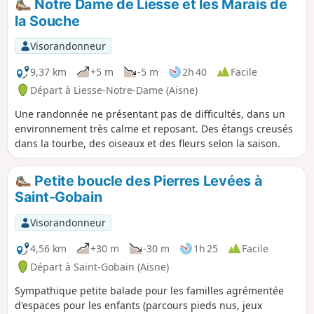
Notre Dame de Liesse et les Marais de
la Souche
Visorandonneur
9,37 km
+5 m
-5 m
2h 40
Facile
Départ à Liesse-Notre-Dame (Aisne)
Une randonnée ne présentant pas de difficultés, dans un
environnement très calme et reposant. Des étangs creusés
dans la tourbe, des oiseaux et des fleurs selon la saison.
Petite boucle des Pierres Levées à
Saint-Gobain
Visorandonneur
4,56 km
+30 m
-30 m
1h 25
Facile
Départ à Saint-Gobain (Aisne)
Sympathique petite balade pour les familles agrémentée
d'espaces pour les enfants (parcours pieds nus, jeux