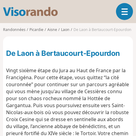
V
O
i
u
s
v
o
Randonnées
Picardie
Aisne
Laon
De Laon à Bertaucourt-Epourdon
r
r
i
a
r
n
De Laon à Bertaucourt-Epourdon
l
d
a
o
n
Vingt sixième étape du Jura au Haut de France par la
a
Francigéna. Pour cette étape, vous quittez “la cité
v
couronnée” pour continuer sur un parcours agréable
i
g
qui vous mène jusqu'au village de Cessières connu
a
pour son chaos rocheux nommé la Hottée de
t
Gargantua. Puis vous poursuivez ensuite vers Saint-
i
Nicolas-aux-bois où vous pouvez découvrir la robuste
o
Croix Cesine qui se dresse en sentinelle aux abords
n
du village, l’ancienne abbaye de bénédictins, et un
prieuré fortifié du XIV​e​ siècle : le Tortoir. Votre chemin