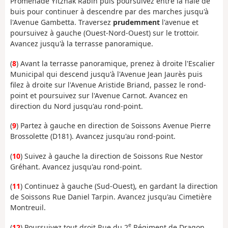
Promenade Yitzhak Rabin puis poursuivez entre la haie de
buis pour continuer à descendre par des marches jusqu'à
l'Avenue Gambetta. Traversez
prudemment
l'avenue et
poursuivez à gauche (Ouest-Nord-Ouest) sur le trottoir.
Avancez jusqu'à la terrasse panoramique.
(
8
) Avant la terrasse panoramique, prenez à droite l'Escalier
Municipal qui descend jusqu'à l'Avenue Jean Jaurès puis
filez à droite sur l'Avenue Aristide Briand, passez le rond-
point et poursuivez sur l'Avenue Carnot. Avancez en
direction du Nord jusqu'au rond-point.
(
9
) Partez à gauche en direction de Soissons Avenue Pierre
Brossolette (D181). Avancez jusqu'au rond-point.
(
10
) Suivez à gauche la direction de Soissons Rue Nestor
Gréhant. Avancez jusqu'au rond-point.
(
11
) Continuez à gauche (Sud-Ouest), en gardant la direction
de Soissons Rue Daniel Tarpin. Avancez jusqu'au Cimetière
Montreuil.
e
(
12
) Poursuivez tout droit Rue du 2
Régiment de Dragon