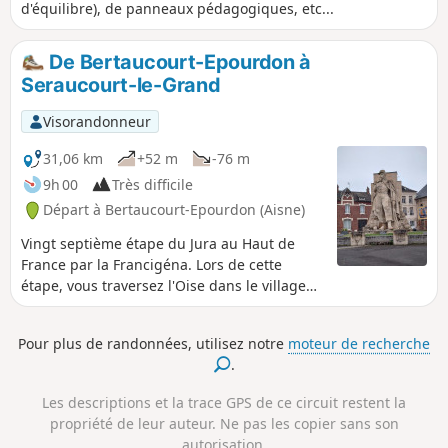
d'équilibre), de panneaux pédagogiques, etc...
De Bertaucourt-Epourdon à
Seraucourt-le-Grand
Visorandonneur
31,06 km
+52 m
-76 m
9h 00
Très difficile
Départ à Bertaucourt-Epourdon (Aisne)
Vingt septième étape du Jura au Haut de
France par la Francigéna. Lors de cette
étape, vous traversez l'Oise dans le village
de Lafère puis vous longez une partie du
Canal de la Sambre à l'Oise pour arriver à
Pour plus de randonnées, utilisez notre
moteur de recherche
Tergnier où l’Art déco est omniprésent. Ses
.
exemples plus représentatifs sont la Place
Carnégie (classée monument historique),
Les descriptions et la trace GPS de ce circuit restent la
l’hôtel de Ville et l’église de Fargniers. En
propriété de leur auteur. Ne pas les copier sans son
longeant le Canal de Saint-Quentin, vous
autorisation.