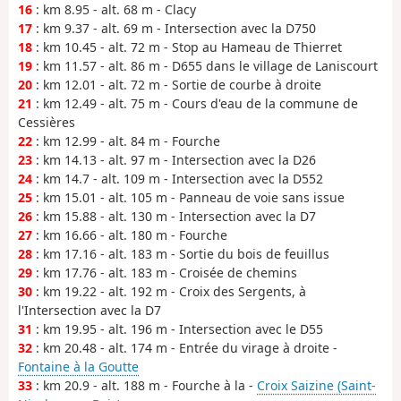
16
: km 8.95 - alt. 68 m - Clacy
17
: km 9.37 - alt. 69 m - Intersection avec la D750
18
: km 10.45 - alt. 72 m - Stop au Hameau de Thierret
19
: km 11.57 - alt. 86 m - D655 dans le village de Laniscourt
20
: km 12.01 - alt. 72 m - Sortie de courbe à droite
21
: km 12.49 - alt. 75 m - Cours d'eau de la commune de
Cessières
22
: km 12.99 - alt. 84 m - Fourche
23
: km 14.13 - alt. 97 m - Intersection avec la D26
24
: km 14.7 - alt. 109 m - Intersection avec la D552
25
: km 15.01 - alt. 105 m - Panneau de voie sans issue
26
: km 15.88 - alt. 130 m - Intersection avec la D7
27
: km 16.66 - alt. 180 m - Fourche
28
: km 17.16 - alt. 183 m - Sortie du bois de feuillus
29
: km 17.76 - alt. 183 m - Croisée de chemins
30
: km 19.22 - alt. 192 m - Croix des Sergents, à
l'Intersection avec la D7
31
: km 19.95 - alt. 196 m - Intersection avec le D55
32
: km 20.48 - alt. 174 m - Entrée du virage à droite -
Fontaine à la Goutte
33
: km 20.9 - alt. 188 m - Fourche à la -
Croix Saizine (Saint-