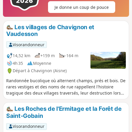
Je donne un coup de pouce
Les villages de Chavignon et
Vaudesson
Visorandonneur
14,52 km
+159 m
-164 m
4h 35
Moyenne
Départ à Chavignon (Aisne)
Randonnée bucolique où alternent champs, prés et bois. De
rares vestiges et des noms de rue rappellent l'histoire
tragique des deux villages traversés, leur destruction lors
de la première guerre mondiale et leur reconstruction.
Parcours conçu et entretenu par la Communauté de
Les Roches de l'Ermitage et la Forêt de
communes du Val de l'Aisne.
Saint-Gobain
Visorandonneur