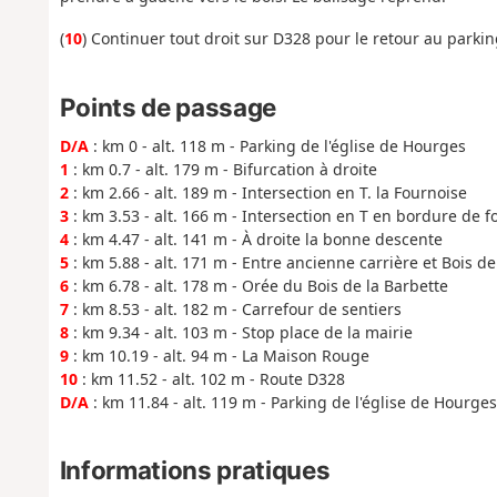
(
10
) Continuer tout droit sur D328 pour le retour au parkin
Points de passage
D/A
: km 0 - alt. 118 m - Parking de l'église de Hourges
1
: km 0.7 - alt. 179 m - Bifurcation à droite
2
: km 2.66 - alt. 189 m - Intersection en T. la Fournoise
3
: km 3.53 - alt. 166 m - Intersection en T en bordure de f
4
: km 4.47 - alt. 141 m - À droite la bonne descente
5
: km 5.88 - alt. 171 m - Entre ancienne carrière et Bois de
6
: km 6.78 - alt. 178 m - Orée du Bois de la Barbette
7
: km 8.53 - alt. 182 m - Carrefour de sentiers
8
: km 9.34 - alt. 103 m - Stop place de la mairie
9
: km 10.19 - alt. 94 m - La Maison Rouge
10
: km 11.52 - alt. 102 m - Route D328
D/A
: km 11.84 - alt. 119 m - Parking de l'église de Hourges
Informations pratiques