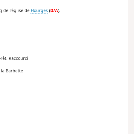
g de l'église de
Hourges
(
D/A
).
orêt. Raccourci
 la Barbette