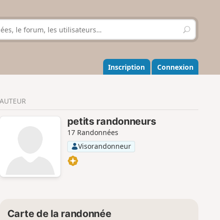
R
e
c
h
e
Inscription
Connexion
r
c
h
AUTEUR
e
r
petits randonneurs
17 Randonnées
Visorandonneur
Carte de la randonnée