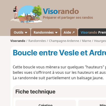
V
i
s
o
r
a
Outils
Randonnées
Aide ↗
Viso
rando
Pre
n
Visorando
Randonnées
Champagne-Ardenne
Marne
Hourges
d
o
Boucle entre Vesle et Ard
Cette boucle vous mènera sur quelques "hauteurs" 
belles vues s'offriront à vous sur les hauteurs et auss
La randonnée suit partiellement un balisage Jaune.
Fiche technique
Création
Mis