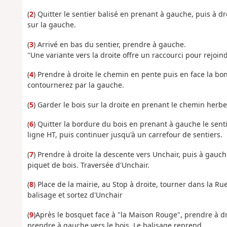
(
2
) Quitter le sentier balisé en prenant à gauche, puis à dr
sur la gauche.
(
3
) Arrivé en bas du sentier, prendre à gauche.
''Une variante vers la droite offre un raccourci pour rejoind
(
4
) Prendre à droite le chemin en pente puis en face la b
contournerez par la gauche.
(
5
) Garder le bois sur la droite en prenant le chemin herbe
(
6
) Quitter la bordure du bois en prenant à gauche le senti
ligne HT, puis continuer jusqu'à un carrefour de sentiers.
(
7
) Prendre à droite la descente vers Unchair, puis à gauc
piquet de bois. Traversée d'Unchair.
(
8
) Place de la mairie, au Stop à droite, tourner dans la 
balisage et sortez d'Unchair
(
9
)Après le bosquet face à "la Maison Rouge", prendre à dr
prendre à gauche vers le bois. Le balisage reprend.