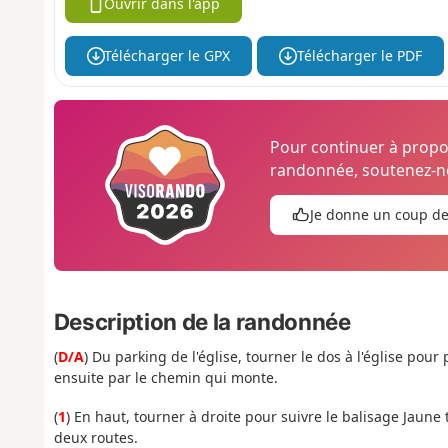
Ouvrir dans l'app
Télécharger le GPX
Télécharger le PDF
Pour continuer à prop
randonnée, soutenez-no
Je donne un coup d
Description de la randonnée
(
D/A
) Du parking de l'église, tourner le dos à l'église pou
ensuite par le chemin qui monte.
(
1
) En haut, tourner à droite pour suivre le balisage Jaune 
deux routes.