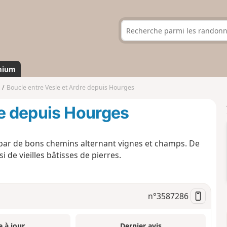
mium
Boucle entre Vesle et Ardre depuis Hourges
re depuis Hourges
par de bons chemins alternant vignes et champs. De
i de vieilles bâtisses de pierres.
n°
3587286
e à jour
Dernier avis