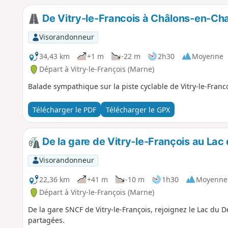
De Vitry-le-Francois à Châlons-en-Cha
Visorandonneur
34,43 km
+1 m
-22 m
2h30
Moyenne
Départ à Vitry-le-François (Marne)
Balade sympathique sur la piste cyclable de Vitry-le-Fra
Télécharger le PDF
Télécharger le GPX
De la gare de Vitry-le-François au Lac 
Visorandonneur
22,36 km
+41 m
-10 m
1h30
Moyenne
Départ à Vitry-le-François (Marne)
De la gare SNCF de Vitry-le-François, rejoignez le Lac du De
partagées.