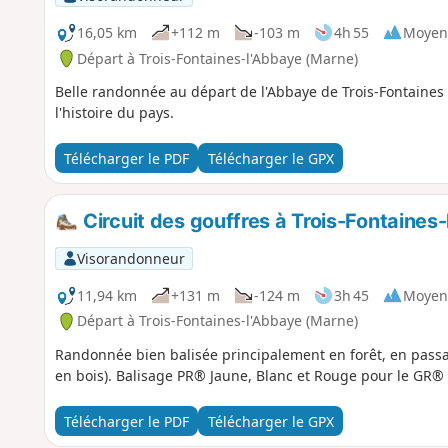
16,05 km
+112 m
-103 m
4h 55
Moyen
Départ à Trois-Fontaines-l'Abbaye (Marne)
Belle randonnée au départ de l'Abbaye de Trois-Fontaines 
l'histoire du pays.
Télécharger le PDF
Télécharger le GPX
Circuit des gouffres à Trois-Fontaines
Visorandonneur
11,94 km
+131 m
-124 m
3h 45
Moyen
Départ à Trois-Fontaines-l'Abbaye (Marne)
Randonnée bien balisée principalement en forêt, en pass
en bois). Balisage PR® Jaune, Blanc et Rouge pour le GR® 
Télécharger le PDF
Télécharger le GPX