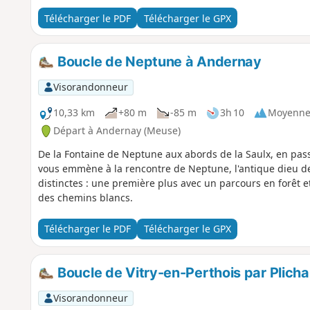
Télécharger le PDF
Télécharger le GPX
Boucle de Neptune à Andernay
Visorandonneur
10,33 km
+80 m
-85 m
3h 10
Moyenn
Départ à Andernay (Meuse)
De la Fontaine de Neptune aux abords de la Saulx, en passa
vous emmène à la rencontre de Neptune, l'antique dieu d
distinctes : une première plus avec un parcours en forêt
des chemins blancs.
Télécharger le PDF
Télécharger le GPX
Boucle de Vitry-en-Perthois par Plicha
Visorandonneur