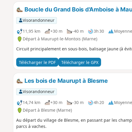
Boucle du Grand Bois d'Amboise à Mau
Visorandonneur
11,95 km
+30 m
-40 m
3h 30
Moyenn
Départ à Maurupt-le-Montois (Marne)
Circuit principalement en sous-bois, balisage Jaune (à évi
Télécharger le PDF
Télécharger le GPX
Les bois de Maurupt à Blesme
Visorandonneur
14,74 km
+30 m
-30 m
4h 20
Moyenn
Départ à Blesme (Marne)
Au départ du village de Blesme, en passant par les champ
parcs à vaches.