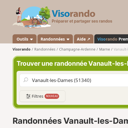
V
i
s
o
r
a
Outils
Randonnées
Aide ↗
Viso
rando
Pre
n
Visorando
Randonnées
Champagne-Ardenne
Marne
Vanault
d
o
Trouver une randonnée Vanault-les
Filtres
NOUVEAU
Randonnées Vanault-les-Da