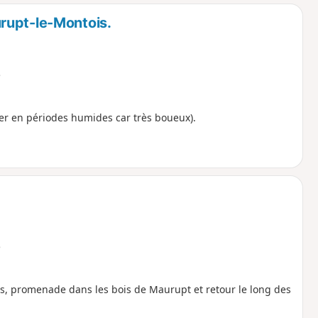
o
a
rupt-le-Montois.
i
m
p
e
ter en périodes humides car très boueux).
e
s, promenade dans les bois de Maurupt et retour le long des