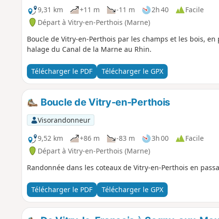
9,31 km
+11 m
-11 m
2h 40
Facile
Départ à Vitry-en-Perthois (Marne)
Boucle de Vitry-en-Perthois par les champs et les bois, en
halage du Canal de la Marne au Rhin.
Télécharger le PDF
Télécharger le GPX
Boucle de Vitry-en-Perthois
Visorandonneur
9,52 km
+86 m
-83 m
3h 00
Facile
Départ à Vitry-en-Perthois (Marne)
Randonnée dans les coteaux de Vitry-en-Perthois en passa
Télécharger le PDF
Télécharger le GPX