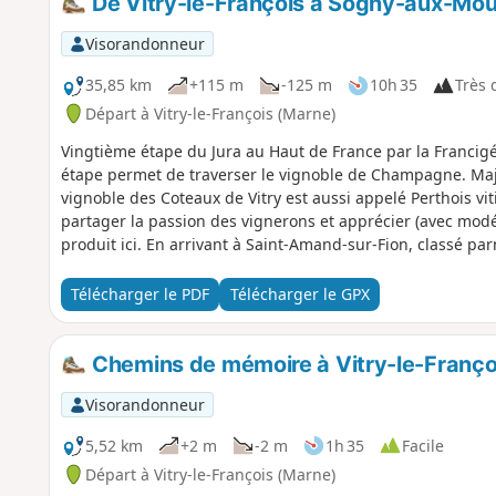
De Vitry-le-François à Sogny-aux-Mou
Visorandonneur
35,85 km
+115 m
-125 m
10h 35
Très d
Départ à Vitry-le-François (Marne)
Vingtième étape du Jura au Haut de France par la Francigén
étape permet de traverser le vignoble de Champagne. Maj
vignoble des Coteaux de Vitry est aussi appelé Perthois vit
partager la passion des vignerons et apprécier (avec mod
produit ici. En arrivant à Saint-Amand-sur-Fion, classé par
suivez le cours du Fion avec de nombreux moulins qui tém
l’agriculture céréalière. Votre arrivée cœur de la vallée d
Télécharger le PDF
Télécharger le GPX
crayeux de la Champagne. Vous traversez ainsi le « Pays de
matériau de construction, son usage actuel est désormais 
pharmaceutique.
Chemins de mémoire à Vitry-le-Franço
Visorandonneur
5,52 km
+2 m
-2 m
1h 35
Facile
Départ à Vitry-le-François (Marne)