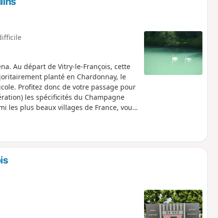
lins
ifficile
a. Au départ de Vitry-le-François, cette
oritairement planté en Chardonnay, le
icole. Profitez donc de votre passage pour
ération) les spécificités du Champagne
mi les plus beaux villages de France, vous
oignent d’une activité économique liée à
e la Marne marque le passage vers les sols
 la craie », autrefois exploitée comme
également destiné à l’industrie
is