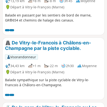
13,19 km
+8 m
-8 m
3h 45
Moyenne
Départ à Vitry-le-François (Marne)
Balade en passant par les sentiers de bord de marne,
GR®654 et chemins de halage des canaux.
De Vitry-le-Francois à Châlons-en-
Champagne par la piste cyclable.
Visorandonneur
34,43 km
+1 m
-22 m
2h30
Moyenne
Départ à Vitry-le-François (Marne)
Balade sympathique sur la piste cyclable de Vitry-le-
Francois à Châlons-en-Champagne.