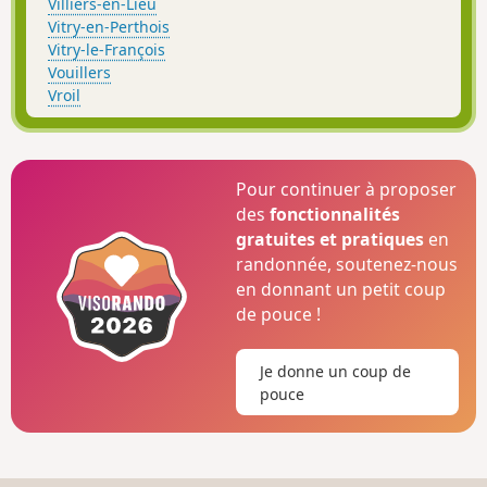
Villiers-en-Lieu
Vitry-en-Perthois
Vitry-le-François
Vouillers
Vroil
Pour continuer à proposer
des
fonctionnalités
gratuites et pratiques
en
randonnée, soutenez-nous
en donnant un petit coup
de pouce !
Je donne un coup de
pouce