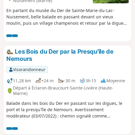
Nuisement (Marne)
En partant du musée du Der de Sainte-Marie-du-Lac-
Nuisement, belle balade en passant devant un vieux
moulin, puis un village champenois et retour par la digue
du Lac du Der. Balisage Jaune et Bleu sur une partie du
parcours.
Les Bois du Der par la Presqu'île de
Nemours
Visorandonneur
11,28 km
+24 m
-30 m
3h 15
Moyenne
Départ à Éclaron-Braucourt-Sainte-Livière (Haute-
Marne)
Balade dans les bois du Der en passant sur les digues, le
port et la presqu'île de Nemours. Avertissement
modérateur (03/07/2022) : chemin signalé comme
impraticable à partir de (7).