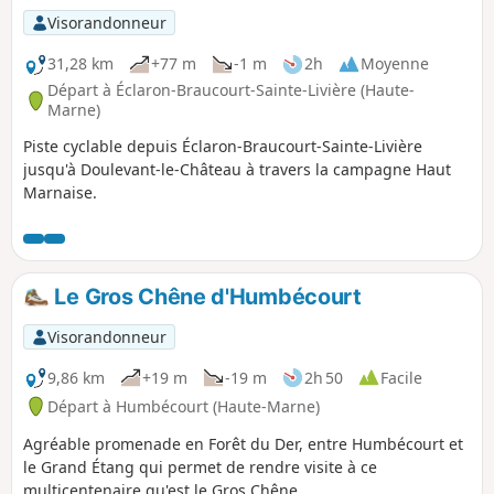
Visorandonneur
31,28 km
+77 m
-1 m
2h
Moyenne
Départ à Éclaron-Braucourt-Sainte-Livière (Haute-
Marne)
Piste cyclable depuis Éclaron-Braucourt-Sainte-Livière
jusqu'à Doulevant-le-Château à travers la campagne Haut
Marnaise.
Le Gros Chêne d'Humbécourt
Visorandonneur
9,86 km
+19 m
-19 m
2h 50
Facile
Départ à Humbécourt (Haute-Marne)
Agréable promenade en Forêt du Der, entre Humbécourt et
le Grand Étang qui permet de rendre visite à ce
multicentenaire qu'est le Gros Chêne.