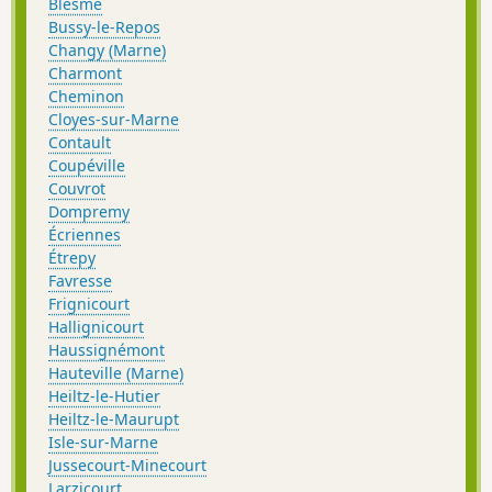
Blesme
Bussy-le-Repos
Changy (Marne)
Charmont
Cheminon
Cloyes-sur-Marne
Contault
Coupéville
Couvrot
Dompremy
Écriennes
Étrepy
Favresse
Frignicourt
Hallignicourt
Haussignémont
Hauteville (Marne)
Heiltz-le-Hutier
Heiltz-le-Maurupt
Isle-sur-Marne
Jussecourt-Minecourt
Larzicourt