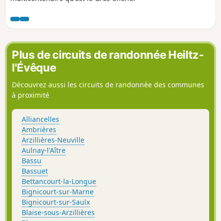
Plus de circuits de randonnée Heiltz-
l'Évêque
Découvrez aussi les circuits de randonnée des communes
à proximité
Alliancelles
Ambrières
Arzillières-Neuville
Aulnay-l'Aître
Bassu
Bassuet
Bettancourt-la-Longue
Bignicourt-sur-Marne
Bignicourt-sur-Saulx
Blaise-sous-Arzillières