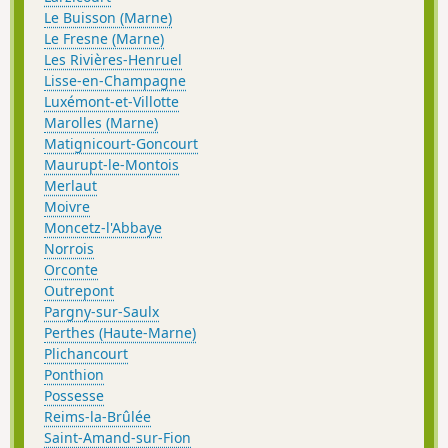
Le Buisson (Marne)
Le Fresne (Marne)
Les Rivières-Henruel
Lisse-en-Champagne
Luxémont-et-Villotte
Marolles (Marne)
Matignicourt-Goncourt
Maurupt-le-Montois
Merlaut
Moivre
Moncetz-l'Abbaye
Norrois
Orconte
Outrepont
Pargny-sur-Saulx
Perthes (Haute-Marne)
Plichancourt
Ponthion
Possesse
Reims-la-Brûlée
Saint-Amand-sur-Fion