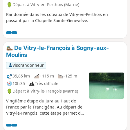
Départ à Vitry-en-Perthois (Marne)
Randonnée dans les coteaux de Vitry-en-Perthois en
passant par la Chapelle Sainte-Geneviève.
De Vitry-le-François à Sogny-aux-
Moulins
Visorandonneur
35,85 km
+115 m
-125 m
10h 35
Très difficile
Départ à Vitry-le-François (Marne)
Vingtième étape du Jura au Haut de
France par la Francigéna. Au départ de
Vitry-le-François, cette étape permet de
traverser le vignoble de Champagne.
Majoritairement planté en Chardonnay,