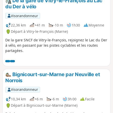
De la gare de Vitry-le-François au Lac
du Der à vélo
Visorandonneur
22,36 km
+41 m
-10 m
1h30
Moyenne
Départ à Vitry-le-François (Marne)
De la gare SNCF de Vitry-le-François, rejoignez le Lac du Der
à vélo, en passant par les pistes cyclables et les routes
partagées.
Bignicourt-sur-Marne par Neuville et
Norrois
Visorandonneur
10,34 km
+6 m
-6 m
3h 00
Facile
Départ à Bignicourt-sur-Marne (Marne)