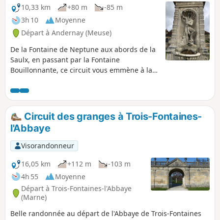
10,33 km
+80 m
-85 m
3h 10
Moyenne
Départ à Andernay (Meuse)
De la Fontaine de Neptune aux abords de la
Saulx, en passant par la Fontaine
Bouillonnante, ce circuit vous emmène à la
rencontre de Neptune, l'antique dieu des
eaux. Cette randonnée offre deux boucles
distinctes : une première plus avec un
parcours en forêt et une seconde qui
Circuit des granges à Trois-Fontaines-
emprunte principalement des chemins
l'Abbaye
blancs.
Visorandonneur
16,05 km
+112 m
-103 m
4h 55
Moyenne
Départ à Trois-Fontaines-l'Abbaye
(Marne)
Belle randonnée au départ de l'Abbaye de Trois-Fontaines