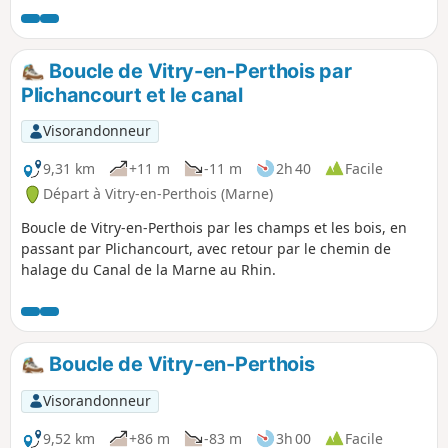
Boucle de Vitry-en-Perthois par
Plichancourt et le canal
Visorandonneur
9,31 km
+11 m
-11 m
2h 40
Facile
Départ à Vitry-en-Perthois (Marne)
Boucle de Vitry-en-Perthois par les champs et les bois, en
passant par Plichancourt, avec retour par le chemin de
halage du Canal de la Marne au Rhin.
Boucle de Vitry-en-Perthois
Visorandonneur
9,52 km
+86 m
-83 m
3h 00
Facile