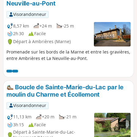
Neuville-au-Pont
Visorandonneur
8,57 km
+24 m
-25 m
2h 30
Facile
Départ à Ambrières (Marne)
Promenade sur les bords de la Marne et entre les gravières,
entre Ambrières et La Neuville-au-Pont.
Boucle de Sainte-Marie-du-Lac par le
moulin du Charme et Écollemont
Visorandonneur
11,13 km
+20 m
-21 m
3h 15
Facile
Départ à Sainte-Marie-du-Lac-