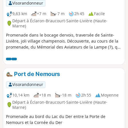
Visorandonneur
9,63 km
+7 m
-7 m
2h 45
Facile
Départ à Éclaron-Braucourt-Sainte-Livière (Haute-
Marne)
Promenade dans le bocage dervois, traversée de Sainte-
Livière, joli village champenois. Découverte, au cours de la
promenade, du Mémorial des Aviateurs de la Lampe (7), qui
ont été tués dans le crash de leur avion Marauder en 1945.
Port de Nemours
Visorandonneur
10,14 km
+18 m
-18 m
2h 55
Moyenne
Départ à Éclaron-Braucourt-Sainte-Livière (Haute-
Marne)
Promenade au bord du Lac du Der entre la Porte de
Nemours et la Cornée du Der