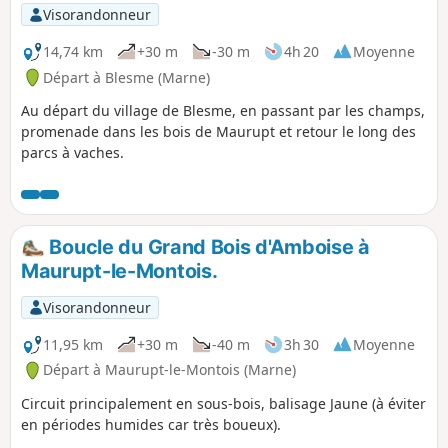
p
Visorandonneur
14,74 km
+30 m
-30 m
4h 20
Moyenne
Départ à Blesme (Marne)
Au départ du village de Blesme, en passant par les champs,
promenade dans les bois de Maurupt et retour le long des
parcs à vaches.
Boucle du Grand Bois d'Amboise à
Maurupt-le-Montois.
Visorandonneur
11,95 km
+30 m
-40 m
3h 30
Moyenne
Départ à Maurupt-le-Montois (Marne)
Circuit principalement en sous-bois, balisage Jaune (à éviter
en périodes humides car très boueux).