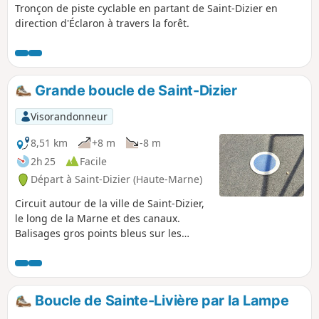
Tronçon de piste cyclable en partant de Saint-Dizier en
direction d'Éclaron à travers la forêt.
Grande boucle de Saint-Dizier
Visorandonneur
8,51 km
+8 m
-8 m
2h 25
Facile
Départ à Saint-Dizier (Haute-Marne)
Circuit autour de la ville de Saint-Dizier,
le long de la Marne et des canaux.
Balisages gros points bleus sur les
trottoirs, passages piétons inscrits "La
grande boucle" et balises bois cercle
bleu.
Boucle de Sainte-Livière par la Lampe