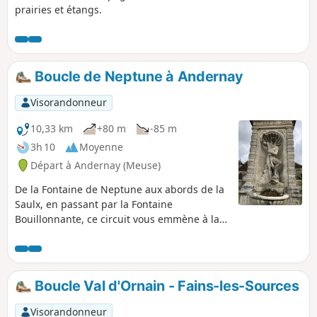
prairies et étangs.
Boucle de Neptune à Andernay
Visorandonneur
10,33 km
+80 m
-85 m
3h 10
Moyenne
Départ à Andernay (Meuse)
De la Fontaine de Neptune aux abords de la
Saulx, en passant par la Fontaine
Bouillonnante, ce circuit vous emmène à la
rencontre de Neptune, l'antique dieu des
eaux. Cette randonnée offre deux boucles
distinctes : une première plus avec un
parcours en forêt et une seconde qui
Boucle Val d'Ornain - Fains-les-Sources
emprunte principalement des chemins
blancs.
Visorandonneur