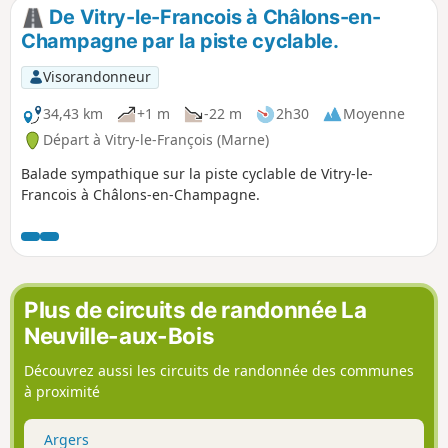
De Vitry-le-Francois à Châlons-en-
Champagne par la piste cyclable.
Visorandonneur
34,43 km
+1 m
-22 m
2h30
Moyenne
Départ à Vitry-le-François (Marne)
Balade sympathique sur la piste cyclable de Vitry-le-
Francois à Châlons-en-Champagne.
Plus de circuits de randonnée La
Neuville-aux-Bois
Découvrez aussi les circuits de randonnée des communes
à proximité
Argers