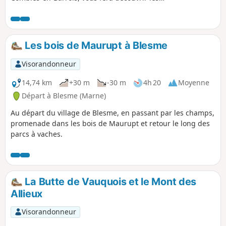
églises Saint-Martin (XV siècle) à Véel, Sainte-
Catherine (XV et XVI siècles) à Fains-les-Sources, la
Chapelle Saint-Joseph (XIX siècle) entre Fains et
Combles. Il est facile et peu ombragé. Point
Les bois de Maurupt à Blesme
pique-nique à l'ombre (4 tables) devant la
Chapelle Saint-Joseph.
Visorandonneur
14,74 km
+30 m
-30 m
4h 20
Moyenne
Départ à Blesme (Marne)
Au départ du village de Blesme, en passant par les champs,
promenade dans les bois de Maurupt et retour le long des
parcs à vaches.
La Butte de Vauquois et le Mont des
Allieux
Visorandonneur