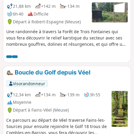
21,88 km
+142 m
-134 m
6h 40
Difficile
Départ à Robert-Espagne (Meuse)
Une randonnée à travers la Forêt de Trois Fontaines qui
vous fera découvrir le relief karstique du secteur avec ses
nombreux gouffres, dolines et résurgences, et qui offre un
regard historique de la région avec son Abbaye de Trois
Fontaines et le monument des fusillés du 29 Août 1944 à
Robert Espagne.
Boucle du Golf depuis Véel
Visorandonneur
12,34 km
+134 m
-139 m
3h 55
Moyenne
Départ à Fains-Véel (Meuse)
Ce parcours au départ de Véel traverse Fains-les-
Sources pour ensuite rejoindre le Golf 18 trous de
Combles-en-Barrois, vous fera découvrir les