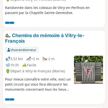
Randonnée dans les coteaux de Vitry-en-Perthois en
passant par la Chapelle Sainte-Geneviève.
Chemins de mémoire à Vitry-le-
François
Visorandonneur
5,52 km
+2 m
-2 m
1h 35
Facile
Départ à Vitry-le-François (Marne)
Pour mieux connaître votre ville, voici un
petit circuit qui vous fera découvrir les
monuments concernant tous les lieux
de mémoire de Vitry-le-François. Aucune
difficulté particulière sur ce circuit qui
circule au travers des rues de la ville.