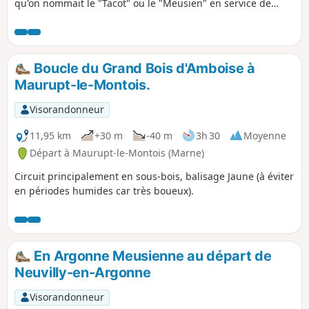
qu'on nommait le "Tacot" ou le "Meusien" en service de
1883 à 1971. Ce n'est pas une boucle mais l'aller-retour est
facile car il y a peu de pente. Le parcours est souvent
ombragé.
Boucle du Grand Bois d'Amboise à
Maurupt-le-Montois.
Visorandonneur
11,95 km
+30 m
-40 m
3h 30
Moyenne
Départ à Maurupt-le-Montois (Marne)
Circuit principalement en sous-bois, balisage Jaune (à éviter
en périodes humides car très boueux).
En Argonne Meusienne au départ de
Neuvilly-en-Argonne
Visorandonneur