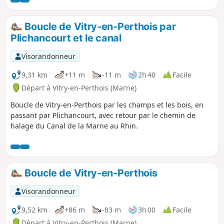
Boucle de Vitry-en-Perthois par
Plichancourt et le canal
Visorandonneur
9,31 km
+11 m
-11 m
2h 40
Facile
Départ à Vitry-en-Perthois (Marne)
Boucle de Vitry-en-Perthois par les champs et les bois, en
passant par Plichancourt, avec retour par le chemin de
halage du Canal de la Marne au Rhin.
Boucle de Vitry-en-Perthois
Visorandonneur
9,52 km
+86 m
-83 m
3h 00
Facile
Départ à Vitry-en-Perthois (Marne)