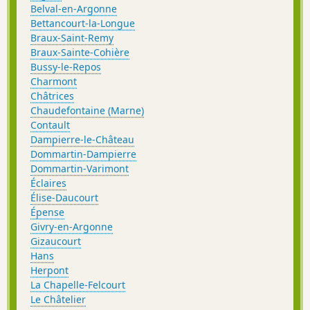
Belval-en-Argonne
Bettancourt-la-Longue
Braux-Saint-Remy
Braux-Sainte-Cohière
Bussy-le-Repos
Charmont
Châtrices
Chaudefontaine (Marne)
Contault
Dampierre-le-Château
Dommartin-Dampierre
Dommartin-Varimont
Éclaires
Élise-Daucourt
Épense
Givry-en-Argonne
Gizaucourt
Hans
Herpont
La Chapelle-Felcourt
Le Châtelier