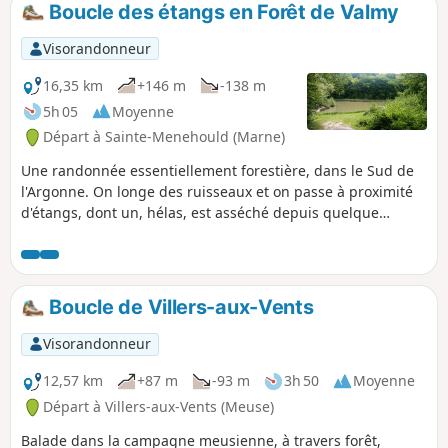
Boucle des étangs en Forêt de Valmy
p
Visorandonneur
16,35 km
+146 m
-138 m
5h 05
Moyenne
Départ à Sainte-Menehould (Marne)
Une randonnée essentiellement forestière, dans le Sud de
l'Argonne. On longe des ruisseaux et on passe à proximité
d'étangs, dont un, hélas, est asséché depuis quelque
temps... Dépaysement et tranquillité sont au rendez-vous.
Boucle de Villers-aux-Vents
Visorandonneur
12,57 km
+87 m
-93 m
3h 50
Moyenne
Départ à Villers-aux-Vents (Meuse)
Balade dans la campagne meusienne, à travers forêt,