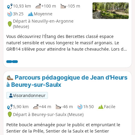
10,93 km
+100 m
-105 m
3h 25
Moyenne
Départ à Neuvilly-en-Argonne
(Meuse)
Vous découvrirez l'Étang des Bercettes classé espace
naturel sensible et vous longerez le massif argonais. Le
GR®14 s'élève pour atteindre la haute chevauchée. Lors de
cette randonnée vous allez découvrir une partie du sentier
de découverte où vous trouverez des arbres de toute sortes,
noyer noir, sapin blanc, etc.
Parcours pédagogique de Jean d'Heurs
à Beurey-sur-Saulx
Visorandonneur
5,90 km
+44 m
-46 m
1h 50
Facile
Départ à Beurey-sur-Saulx (Meuse)
Petite boucle aménagée pour le public et empruntant le
Sentier de la Prêle, Sentier de la Saulx et le Sentier