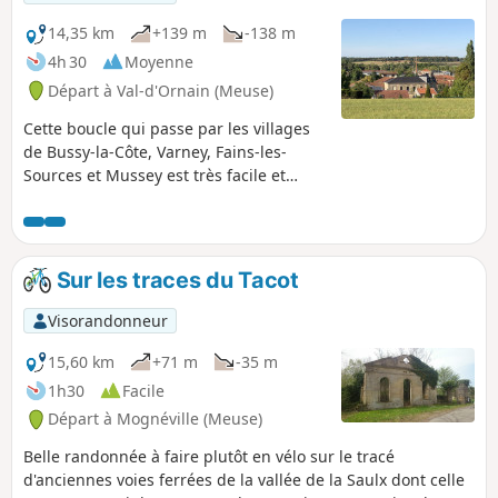
14,35 km
+139 m
-138 m
4h 30
Moyenne
Départ à Val-d'Ornain (Meuse)
Cette boucle qui passe par les villages
de Bussy-la-Côte, Varney, Fains-les-
Sources et Mussey est très facile et
permet de découvrir les églises Saint-
André (XIX siècle) à Bussy, Sainte-
Catherine (XV et XVI siècles) à Fains et
Saint-Nicolas (XII-XVI siècles) à Mussey.
Sur les traces du Tacot
Visorandonneur
15,60 km
+71 m
-35 m
1h30
Facile
Départ à Mognéville (Meuse)
Belle randonnée à faire plutôt en vélo sur le tracé
d'anciennes voies ferrées de la vallée de la Saulx dont celle