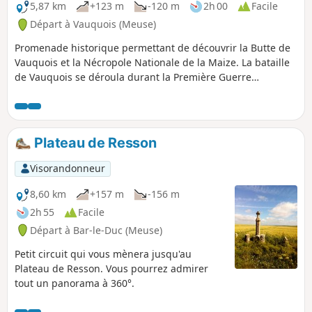
5,87 km
+123 m
-120 m
2h 00
Facile
Départ à Vauquois (Meuse)
Promenade historique permettant de découvrir la Butte de
Vauquois et la Nécropole Nationale de la Maize. La bataille
de Vauquois se déroula durant la Première Guerre
mondiale. Le village était construit sur la butte du même
nom, ce qui en faisait un lieu stratégique. Vauquois est un
haut-lieu de la guerre des mines, cette technique
consistant à creuser de profondes galeries et à y enfouir
Plateau de Resson
des tonnes d'explosifs afin de causer d'importants dégâts
en surface avant de lancer un assaut.
Visorandonneur
8,60 km
+157 m
-156 m
2h 55
Facile
Départ à Bar-le-Duc (Meuse)
Petit circuit qui vous mènera jusqu'au
Plateau de Resson. Vous pourrez admirer
tout un panorama à 360°.