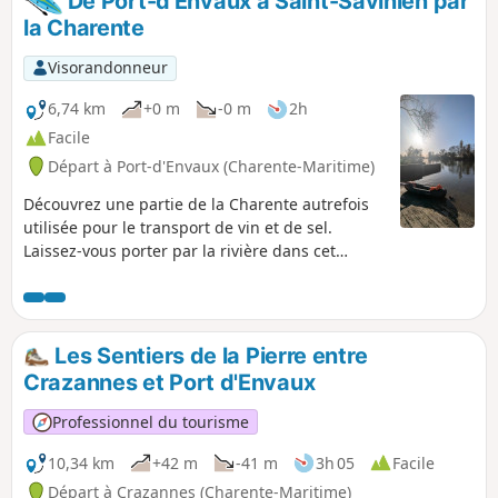
De Port-d'Envaux à Saint-Savinien par
la Charente
Visorandonneur
6,74 km
+0 m
-0 m
2h
Facile
Départ à Port-d'Envaux (Charente-Maritime)
Découvrez une partie de la Charente autrefois
utilisée pour le transport de vin et de sel.
Laissez-vous porter par la rivière dans cet
itinéraire au départ de Port-d'Envaux et son port
des gabariers, jusqu'à la cale de Saint-Savinien.
Les Sentiers de la Pierre entre
Crazannes et Port d'Envaux
Professionnel du tourisme
10,34 km
+42 m
-41 m
3h 05
Facile
Départ à Crazannes (Charente-Maritime)