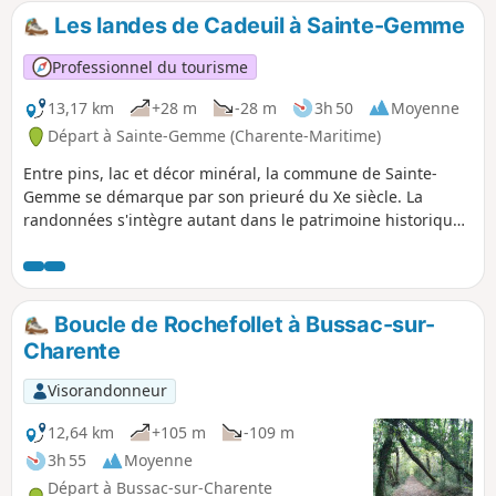
Les landes de Cadeuil à Sainte-Gemme
Professionnel du tourisme
13,17 km
+28 m
-28 m
3h 50
Moyenne
Départ à Sainte-Gemme (Charente-Maritime)
Entre pins, lac et décor minéral, la commune de Sainte-
Gemme se démarque par son prieuré du Xe siècle. La
randonnées s'intègre autant dans le patrimoine historique
de la Saintonge romane que dans son patrimoine naturel.
Boucle de Rochefollet à Bussac-sur-
Charente
Visorandonneur
12,64 km
+105 m
-109 m
3h 55
Moyenne
Départ à Bussac-sur-Charente