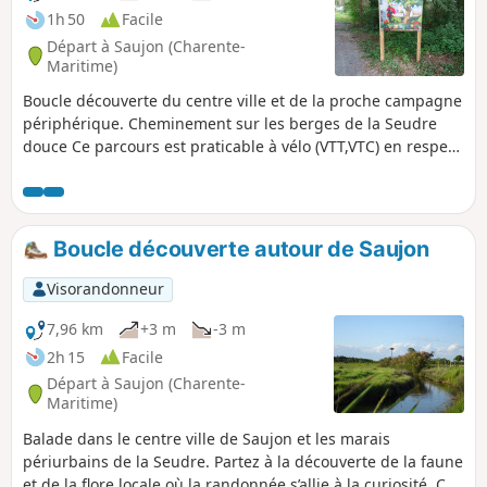
1h 50
Facile
Départ à Saujon (Charente-
Maritime)
Boucle découverte du centre ville et de la proche campagne
périphérique. Cheminement sur les berges de la Seudre
douce Ce parcours est praticable à vélo (VTT,VTC) en respect
avec le code de la route.
Boucle découverte autour de Saujon
Visorandonneur
7,96 km
+3 m
-3 m
2h 15
Facile
Départ à Saujon (Charente-
Maritime)
Balade dans le centre ville de Saujon et les marais
périurbains de la Seudre. Partez à la découverte de la faune
et de la flore locale où la randonnée s’allie à la curiosité. Ce