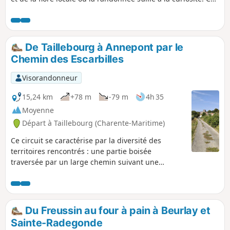
parcours est praticable à vélo, VTT ou VTC en respectant le
code de la route.
De Taillebourg à Annepont par le
Chemin des Escarbilles
Visorandonneur
15,24 km
+78 m
-79 m
4h 35
Moyenne
Départ à Taillebourg (Charente-Maritime)
Ce circuit se caractérise par la diversité des
territoires rencontrés : une partie boisée
traversée par un large chemin suivant une
ancienne voie ferrée, un paysage de collines avec
des parcelles de vigne, et pour finir un coteau sec
dominant une zone humide.
Du Freussin au four à pain à Beurlay et
Sainte-Radegonde