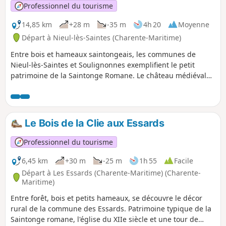
Professionnel du tourisme
14,85 km
+28 m
-35 m
4h 20
Moyenne
Départ à Nieul-lès-Saintes (Charente-Maritime)
Entre bois et hameaux saintongeais, les communes de
Nieul-lès-Saintes et Soulignonnes exemplifient le petit
patrimoine de la Saintonge Romane. Le château médiéval
du XIVe siècle, les églises du XIe et du XIIe siècle et une
tour de guet du XVe siècle agrémentent cette randonnées
empreinte de ruralité.
Le Bois de la Clie aux Essards
Professionnel du tourisme
6,45 km
+30 m
-25 m
1h 55
Facile
Départ à Les Essards (Charente-Maritime) (Charente-
Maritime)
Entre forêt, bois et petits hameaux, se découvre le décor
rural de la commune des Essards. Patrimoine typique de la
Saintonge romane, l'église du XIIe siècle et une tour de