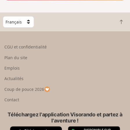
C
R
h
e
o
t
i
o
s
CGU et confidentialité
u
i
r
s
Plan du site
e
s
n
e
Emplois
h
z
Actualités
a
u
u
n
Coup de pouce 2026
t
p
a
Contact
y
s
Téléchargez l'application Visorando et partez à
l'aventure !
A
G