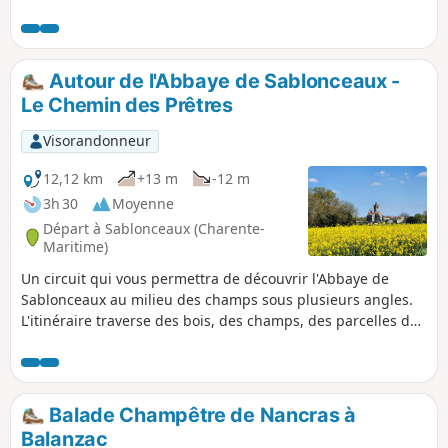
guet du XVe siècle agrémentent un parcours arboré et
naturel.
Autour de l'Abbaye de Sablonceaux -
Le Chemin des Prêtres
Visorandonneur
12,12 km
+13 m
-12 m
3h 30
Moyenne
Départ à Sablonceaux (Charente-
Maritime)
Un circuit qui vous permettra de découvrir l'Abbaye de
Sablonceaux au milieu des champs sous plusieurs angles.
L'itinéraire traverse des bois, des champs, des parcelles de
vignes et des élevages de chevaux ce qui permet de se
rendre compte de la diversité des activité agricoles autour
de Sablonceaux.
Balade Champêtre de Nancras à
Balanzac