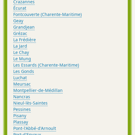
Crazannes
Écurat
Fontcouverte (Charente-Maritime)
Geay
Grandjean
Grézac
La Frédière
La Jard
Le Chay
Le Mung
Les Essards (Charente-Maritime)
Les Gonds
Luchat
Meursac
Montpellier-de-Médillan
Nancras
Nieul-lès-Saintes
Pessines
Pisany
Plassay
Pont-l'Abbé-d'Arnoult
Port-d'Envaux