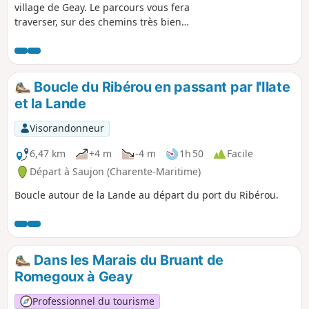
village de Geay. Le parcours vous fera
traverser, sur des chemins très bien
entretenus, des forêts et le bocage.
Vous longerez aussi le marais. La
Charente n'est pas bien loin mais
restera invisible. La trace a été relevée
Boucle du Ribérou en passant par l'Ilate
sur le terrain, ce qui fait qu'elle est très
et la Lande
fiable
Visorandonneur
6,47 km
+4 m
-4 m
1h 50
Facile
Départ à Saujon (Charente-Maritime)
Boucle autour de la Lande au départ du port du Ribérou.
Dans les Marais du Bruant de
Romegoux à Geay
Professionnel du tourisme