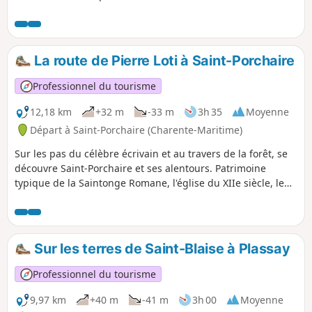
La route de Pierre Loti à Saint-Porchaire
Professionnel du tourisme
12,18 km
+32 m
-33 m
3h 35
Moyenne
Départ à Saint-Porchaire (Charente-Maritime)
Sur les pas du célèbre écrivain et au travers de la forêt, se
découvre Saint-Porchaire et ses alentours. Patrimoine
typique de la Saintonge Romane, l'église du XIIe siècle, le
Château de la Roche Courbon et la maison Marie Bon
combleront la curiosité des randonneurs.
Sur les terres de Saint-Blaise à Plassay
Professionnel du tourisme
9,97 km
+40 m
-41 m
3h 00
Moyenne