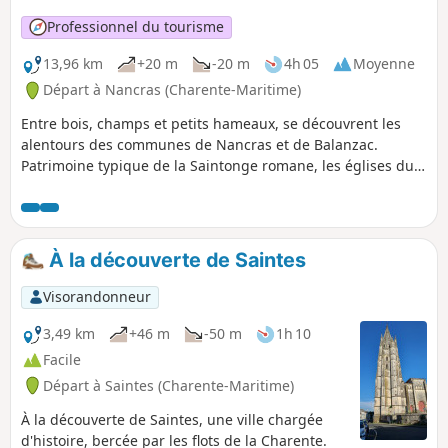
Professionnel du tourisme
13,96 km
+20 m
-20 m
4h 05
Moyenne
Départ à Nancras (Charente-Maritime)
Entre bois, champs et petits hameaux, se découvrent les
alentours des communes de Nancras et de Balanzac.
Patrimoine typique de la Saintonge romane, les églises du
XIIIe et du XVIe siècle et le château du XVIe siècle évoquent
un patrimoine riche en histoire.
À la découverte de Saintes
Visorandonneur
3,49 km
+46 m
-50 m
1h 10
Facile
Départ à Saintes (Charente-Maritime)
À la découverte de Saintes, une ville chargée
d'histoire, bercée par les flots de la Charente.