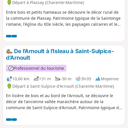
Départ à Plassay (Charente-Maritime)
Entre bois et petits hameaux se découvre le décor rural de
la commune de Plassay. Patrimoine typique de la Saintonge
romane, l'église du XIIe siècle, les paysages calcaires et les
carrière de pierres de taille croiseront le chemin des
randonneurs.
De l'Arnoult à l'Isleau à Saint-Sulpice-
d'Arnoult
Professionnel du tourisme
10,60 km
+31 m
-30 m
3h 05
Moyenne
Départ à Saint-Sulpice-d'Arnoult (Charente-Maritime)
En lisière de bois et au bord de l'Arnoult, se découvre le
décor de l'ancienne vallée maraichère autour de la
commune de Saint-Sulpice-d'Arnoult. Patrimoine typique de
la Saintonge Romane, l'église du XIIe siècle et une tour du
XIIIe siècle agrémentent un parcours ressourçant et
naturel.