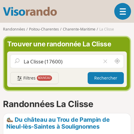
V
O
i
u
s
v
o
Randonnées
Poitou-Charentes
Charente-Maritime
La Clisse
r
r
i
a
Trouver une randonnée La Clisse
r
n
l
d
a
o
A
V
n
u
i
a
t
d
v
Filtres
Rechercher
NOUVEAU
o
e
i
u
r
g
r
l
a
d
e
Randonnées La Clisse
t
e
c
i
m
h
o
o
a
Du château au Trou de Pampin de
n
i
m
Nieul-lès-Saintes à Soulignonnes
p