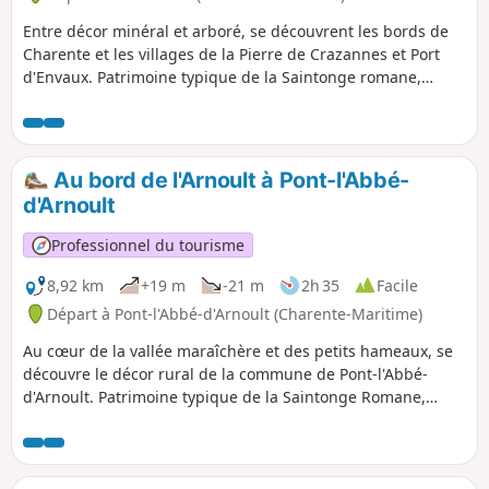
Entre décor minéral et arboré, se découvrent les bords de
Charente et les villages de la Pierre de Crazannes et Port
d'Envaux. Patrimoine typique de la Saintonge romane,
l'église du XIXe siècle, les châteaux du XVe et du XVIIIe
siècle et les Sentiers de la Pierre agrémentent un parcours
arboré et naturel.
Au bord de l'Arnoult à Pont-l'Abbé-
d'Arnoult
Professionnel du tourisme
8,92 km
+19 m
-21 m
2h 35
Facile
Départ à Pont-l'Abbé-d'Arnoult (Charente-Maritime)
Au cœur de la vallée maraîchère et des petits hameaux, se
découvre le décor rural de la commune de Pont-l'Abbé-
d'Arnoult. Patrimoine typique de la Saintonge Romane,
l'église du XIIe siècle et le porche du XIIIe siècle
agrémentent un parcours naturel dans cette vallée
emblème de la mojhette (petit haricot blanc).