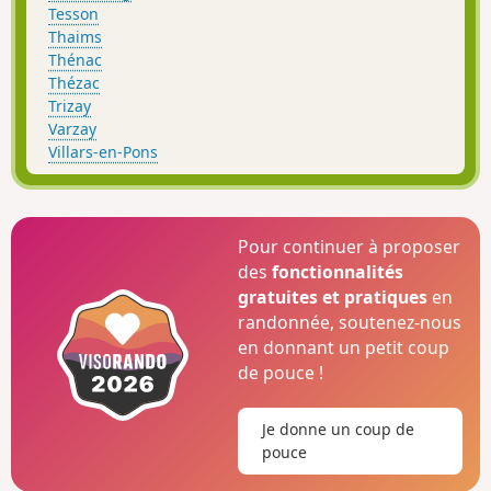
Tesson
Thaims
Thénac
Thézac
Trizay
Varzay
Villars-en-Pons
Pour continuer à proposer
des
fonctionnalités
gratuites et pratiques
en
randonnée, soutenez-nous
en donnant un petit coup
de pouce !
Je donne un coup de
pouce