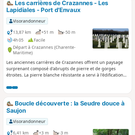
Les carrières de Crazannes - Les
Lapidiales - Port d'Envaux
Visorandonneur
13,87 km
+51 m
-50 m
4h 05
Facile
Départ à Crazannes (Charente-
Maritime)
Les anciennes carrières de Crazannes offrent un paysage
surprenant composé d'abrupts de pierre et de gorges
étroites. La pierre blanche résistante a servi à l'édification
ou à la restauration de monuments tels que le Fort
Boyard.Les Lapidiales est un lieu qui offre aux visiteurs un
musée à ciel ouvert, accès libre et gratuit, où les
excavations laissées par les carriers donnent l’impression
Boucle découverte : la Seudre douce à
de se retrouver au milieu d’un labyrinthe géant et où l’on se
Saujon
plait à découvrir les sculptures.
Visorandonneur
6,41 km
+3 m
-3 m