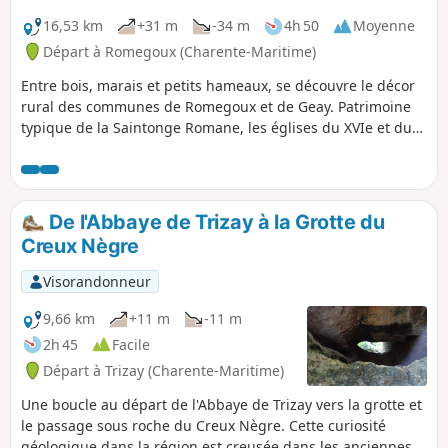
16,53 km
+31 m
-34 m
4h 50
Moyenne
Départ à Romegoux (Charente-Maritime)
Entre bois, marais et petits hameaux, se découvre le décor
rural des communes de Romegoux et de Geay. Patrimoine
typique de la Saintonge Romane, les églises du XVIe et du
XIIe siècle agrémentent un parcours arboré et naturel dans
les marais du Bruant.
De l'Abbaye de Trizay à la Grotte du
Creux Nègre
Visorandonneur
9,66 km
+11 m
-11 m
2h 45
Facile
Départ à Trizay (Charente-Maritime)
Une boucle au départ de l'Abbaye de Trizay vers la grotte et
le passage sous roche du Creux Nègre. Cette curiosité
géologique dans la région est creusée dans les anciennes