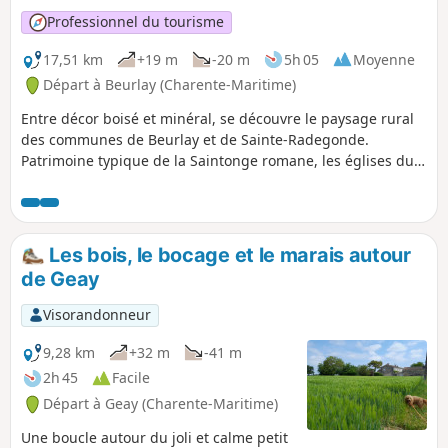
Professionnel du tourisme
17,51 km
+19 m
-20 m
5h 05
Moyenne
Départ à Beurlay (Charente-Maritime)
Entre décor boisé et minéral, se découvre le paysage rural
des communes de Beurlay et de Sainte-Radegonde.
Patrimoine typique de la Saintonge romane, les églises du
XIIe et du XIIIe siècle et un four à pain agrémentent le
parcours.
Les bois, le bocage et le marais autour
de Geay
Visorandonneur
9,28 km
+32 m
-41 m
2h 45
Facile
Départ à Geay (Charente-Maritime)
Une boucle autour du joli et calme petit