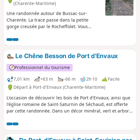
(Charente-Maritime)
Une randonnée autour de Bussac-sur-
Charente. La trace passe dans la petite
gorge creusée par le Rocheffolet. Vous
verrez aussi des moulins à eau et un moulin
à vent.
Le Chêne Besson de Port d'Envaux
Professionnel du tourisme
7,01 km
+63 m
-66 m
2h 10
Facile
Départ à Port-d'Envaux (Charente-Maritime)
L'occasion de découvrir les bois de Port d'Envaux, ainsi que
l'église romaine de Saint-Saturnin de Séchaud, est offerte
par cette randonnée. Dans un décor minéral, vert et arboré,
se découvre un patrimoine typique naturel hors du temps.