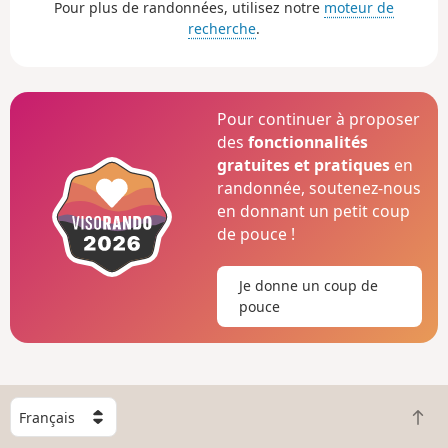
Pour plus de randonnées, utilisez notre
moteur de
recherche
.
Pour continuer à proposer
des
fonctionnalités
gratuites et pratiques
en
randonnée, soutenez-nous
en donnant un petit coup
de pouce !
Je donne un coup de
pouce
C
R
h
e