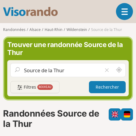
V
O
i
u
s
v
o
Randonnées
Alsace
Haut-Rhin
Wildenstein
Source de la Thur
r
r
i
a
Trouver une randonnée Source de la
r
n
Thur
l
d
a
o
n
A
V
a
u
i
v
t
d
i
Filtres
Rechercher
NOUVEAU
o
e
g
u
r
a
r
l
t
d
e
i
Randonnées Source de
e
c
o
m
h
la Thur
n
o
a
i
m