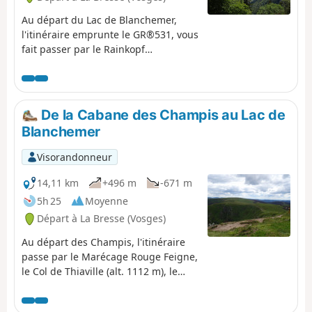
Au départ du Lac de Blanchemer,
l'itinéraire emprunte le GR®531, vous
fait passer par le Rainkopf
(alt. 1305 m), pour redescendre vers
la Tourbière de Machais, le Col de
Bramont, l'Étang de Sèchemer afin de
rejoindre le Chalet de Rouge Mousse.
De la Cabane des Champis au Lac de
Blanchemer
Visorandonneur
14,11 km
+496 m
-671 m
5h 25
Moyenne
Départ à La Bresse (Vosges)
Au départ des Champis, l'itinéraire
passe par le Marécage Rouge Feigne,
le Col de Thiaville (alt. 1112 m), le
Hohneck (alt. 1363 m) et le Col du
Wormspel (alt. 1277 m) pour