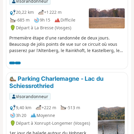
Visorandonneur
20,22 km
+1 222 m
-685 m
9h 15
Difficile
Départ à La Bresse (Vosges)
Prmemière étape d'une randonnée de deux jours.
Beaucoup de jolis points de vue sur ce circuit où vous
passerez par l'Altenberg, le Rainkhoft, le Kastelberg, le
Honechkt sans oublier le Lac des Corbeaux et les
chamois à l'arrivée.
Parking Charlemagne - Lac du
Schiessrothried
Visorandonneur
9,40 km
+222 m
-513 m
3h 20
Moyenne
Départ à Xonrupt-Longemer (Vosges)
1er jour de balade autour du Hohneck,