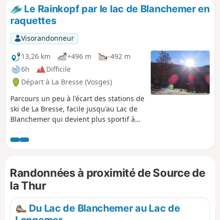
sa tourbière flottante, le Lac de La Lande
Le Rainkopf par le lac de Blanchemer en
et son barrage, la Chaume du Firsmiss,
raquettes
la très belle tourbière de Machais, les
cirques glaciaires et leurs pierriers, les
Visorandonneur
vues sur les sommets vosgiens et
alsaciens ainsi que sur les vallées de la
13,26 km
+496 m
-492 m
Fecht et de la Thur.
6h
Difficile
Départ à La Bresse (Vosges)
Parcours un peu à l'écart des stations de
ski de La Bresse, facile jusqu'au Lac de
Blanchemer qui devient plus sportif à
l'approche du Rainkopf. Mais le
spectacle offert par le panorama
exceptionnel depuis le sommet en vaut
la peine.
Randonnées à proximité de Source de
la Thur
Du Lac de Blanchemer au Lac de
Longemer