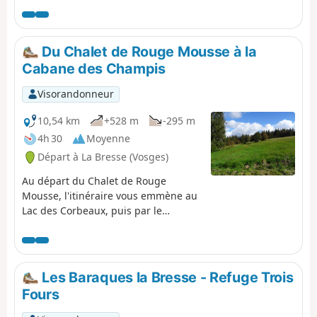
entre (3), (4), (5) et (6) du 1er Novembre
au 30 Avril 2022 (Arrêté préfectoral du 18
Mai 2022).
Du Chalet de Rouge Mousse à la
Cabane des Champis
Visorandonneur
10,54 km
+528 m
-295 m
4h 30
Moyenne
Départ à La Bresse (Vosges)
Au départ du Chalet de Rouge
Mousse, l'itinéraire vous emmène au
Lac des Corbeaux, puis par le
GR®533 à la Roche Beauty (point de
vue), et au Mont Moyenmont (alt
969 m) pour rejoindre la Chaume des
Champis et sa cabane.
Les Baraques la Bresse - Refuge Trois
Fours