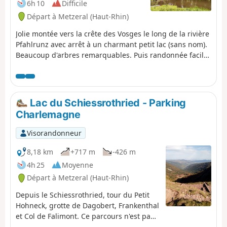
6h 10
Difficile
Départ à Metzeral (Haut-Rhin)
Jolie montée vers la crête des Vosges le long de la rivière
Pfahlrunz avec arrêt à un charmant petit lac (sans nom).
Beaucoup d'arbres remarquables. Puis randonnée facile
sur le GR®5 le long de la crête avant de cheminer vers
les fermes auberges de Salzbach et de Uff Rain avec des
panoramas sur les sommets vosgiens.
Lac du Schiessrothried - Parking
Charlemagne
Visorandonneur
8,18 km
+717 m
-426 m
4h 25
Moyenne
Départ à Metzeral (Haut-Rhin)
Depuis le Schiessrothried, tour du Petit
Hohneck, grotte de Dagobert, Frankenthal
et Col de Falimont. Ce parcours n'est pas
accessible en hiver. Itinéraire interdit