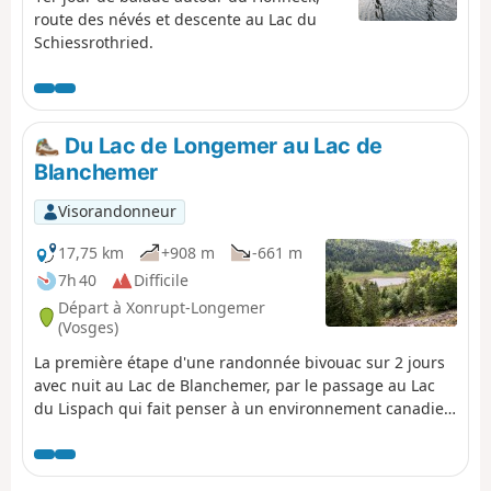
route des névés et descente au Lac du
Schiessrothried.
Du Lac de Longemer au Lac de
Blanchemer
Visorandonneur
17,75 km
+908 m
-661 m
7h 40
Difficile
Départ à Xonrupt-Longemer
(Vosges)
La première étape d'une randonnée bivouac sur 2 jours
avec nuit au Lac de Blanchemer, par le passage au Lac
du Lispach qui fait penser à un environnement canadien
et de la tourbière du Machais. Difficulté et joli point de
vue pourraient résumer cette première étape.