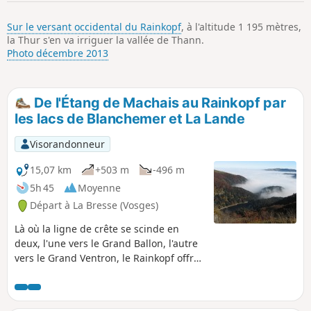
p
Sur le versant occidental du Rainkopf
, à l'altitude 1 195 mètres,
la Thur s'en va irriguer la vallée de Thann.
Photo décembre 2013
De l'Étang de Machais au Rainkopf par
les lacs de Blanchemer et La Lande
Visorandonneur
15,07 km
+503 m
-496 m
5h 45
Moyenne
Départ à La Bresse (Vosges)
Là où la ligne de crête se scinde en
deux, l'une vers le Grand Ballon, l'autre
vers le Grand Ventron, le Rainkopf offre
un panorama exceptionnel sur 360°. Le
long du parcours les points d'intérêts
sont nombreux, le Lac de Blanchemer et