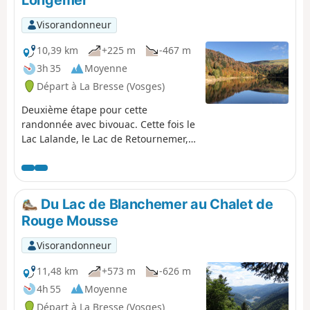
Visorandonneur
10,39 km
+225 m
-467 m
3h 35
Moyenne
Départ à La Bresse (Vosges)
Deuxième étape pour cette
randonnée avec bivouac. Cette fois le
Lac Lalande, le Lac de Retournemer,
la Cascade Charlemagne et la
Cascade de Retournemer seront sur
votre parcours pour vous faire
découvrir de magnifiques couleurs.
Du Lac de Blanchemer au Chalet de
Rouge Mousse
Visorandonneur
11,48 km
+573 m
-626 m
4h 55
Moyenne
Départ à La Bresse (Vosges)