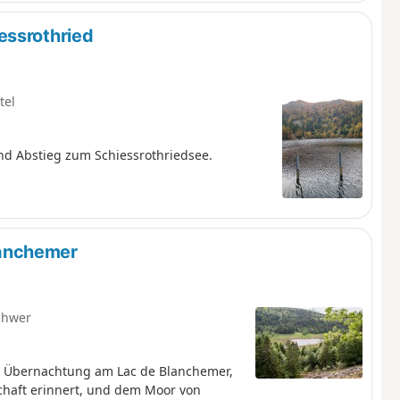
essrothried
tel
d Abstieg zum Schiessrothriedsee.
anchemer
chwer
t Übernachtung am Lac de Blanchemer,
chaft erinnert, und dem Moor von