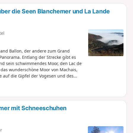
u
n
ber die Seen Blanchemer und La Lande
m
tel
Grand Ballon, der andere zum Grand
Panorama. Entlang der Strecke gibt es
und sein schwimmendes Moor, den Lac de
, das wunderschöne Moor von Machais,
ke auf die Gipfel der Vogesen und des
emer mit Schneeschuhen
r