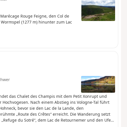
s Marécage Rouge Feigne, den Col de
u Wormspel (1277 m) hinunter zum Lac
chwer
indet das Chalet des Champis mit dem Petit Xonrupt und
r Hochvogesen. Nach einem Abstieg ins Vologne-Tal führt
Hohneck, bevor sie den Lac de la Lande, den
ühmte „Route des Crêtes“ erreicht. Die Wanderung setzt
te „Refuge du Sotré“, dem Lac de Retournemer und den Ufern
m von Xonrupt-Longemer erreicht. Eine abwechslungsreiche