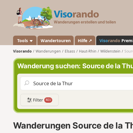
V
i
s
o
r
a
Tools
Wandertouren
Hilfe ↗
Viso
rando
Prem
n
Visorando
Wanderungen
Elsass
Haut-Rhin
Wildenstein
Sour
d
o
Wanderung suchen: Source de la Th
Filter
NEU
Wanderungen Source de la T