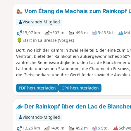
Vom Étang de Machais zum Rainkopf ü
Visorando-Mitglied
15,07 km
+503 m
-496 m
5:45 Std.
Mit
Start in La Bresse (Vosges)
Dort, wo sich der Kamm in zwei Teile teilt, der eine zum 
Ventron, bietet der Rainkopf ein außergewöhnliches 360°-
zahlreiche Sehenswürdigkeiten: den Lac de Blanchemer 
La Lande und seinen Staudamm, die Chaume du Firsmiss
die Gletscherkare und ihre Geröllfelder sowie die Ausblic
Elsass sowie auf die Täler der Fecht und der Thur.
PDF herunterladen
GPX herunterladen
Der Rainkopf über den Lac de Blanch
Visorando-Mitglied
13,26 km
+496 m
-492 m
6 Std.
Schwe