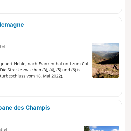
herseen und bemerkenswerte Panoramen miteinander
rlemagne
tel
agobert-Höhle, nach Frankenthal und zum Col
e Strecke zwischen (3), (4), (5) und (6) ist
turbeschluss vom 18. Mai 2022).
bane des Champis
ttel