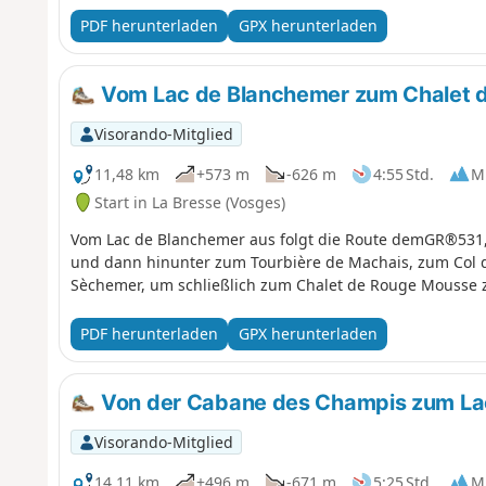
PDF herunterladen
GPX herunterladen
Vom Lac de Blanchemer zum Chalet 
Visorando-Mitglied
11,48 km
+573 m
-626 m
4:55 Std.
Mi
Start in La Bresse (Vosges)
Vom Lac de Blanchemer aus folgt die Route demGR®531, 
und dann hinunter zum Tourbière de Machais, zum Col
Sèchemer, um schließlich zum Chalet de Rouge Mousse 
PDF herunterladen
GPX herunterladen
Von der Cabane des Champis zum La
Visorando-Mitglied
14,11 km
+496 m
-671 m
5:25 Std.
Mi