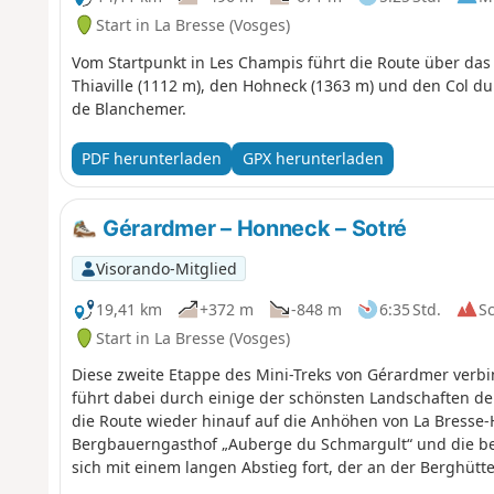
Start in La Bresse (Vosges)
Vom Startpunkt in Les Champis führt die Route über da
Thiaville (1112 m), den Hohneck (1363 m) und den Col d
de Blanchemer.
PDF herunterladen
GPX herunterladen
Gérardmer – Honneck – Sotré
Visorando-Mitglied
19,41 km
+372 m
-848 m
6:35 Std.
S
Start in La Bresse (Vosges)
Diese zweite Etappe des Mini-Treks von Gérardmer verb
führt dabei durch einige der schönsten Landschaften de
die Route wieder hinauf auf die Anhöhen von La Bresse-
Bergbauerngasthof „Auberge du Schmargult“ und die ber
sich mit einem langen Abstieg fort, der an der Berghüt
des Lac de Longemer vorbeiführt, bevor sie das Zentru