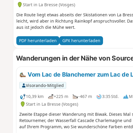
Start in La Bresse (Vosges)
Die Route liegt etwas abseits der Skistationen von La Bre
leicht, wird aber in Richtung Rainkopf anspruchsvoller.
aus ist jedoch die Mühe wert.
PDF herunterladen
GPX herunterladen
Wanderungen in der Nähe von Source 
Vom Lac de Blanchemer zum Lac de 
Visorando-Mitglied
10,39 km
+225 m
-467 m
3:35 Std.
Mi
Start in La Bresse (Vosges)
Zweite Etappe dieser Wanderung mit Biwak. Dieses Mal s
Retournemer, der Wasserfall Cascade Charlemagne und 
auf Ihrem Programm, wo Sie wunderschöne Farben entd