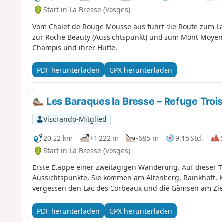
Start in La Bresse (Vosges)
Vom Chalet de Rouge Mousse aus führt die Route zum 
zur Roche Beauty (Aussichtspunkt) und zum Mont Moyen
Champis und ihrer Hütte.
PDF herunterladen
GPX herunterladen
Les Baraques la Bresse – Refuge Trois
Visorando-Mitglied
20,22 km
+1 222 m
-685 m
9:15 Std.
Start in La Bresse (Vosges)
Erste Etappe einer zweitägigen Wanderung. Auf dieser To
Aussichtspunkte, Sie kommen am Altenberg, Rainkhoft, K
vergessen den Lac des Corbeaux und die Gämsen am Zie
PDF herunterladen
GPX herunterladen