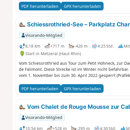
Etappe, die Wälder, hochgelegene Strohfelder, Gletsc
PDF herunterladen
GPX herunterladen
verbindet.
Schiessrothried-See – Parkplatz Cha
Visorando-Mitglied
8,18 km
+717 m
-426 m
4:25 Std.
Mit
Start in Metzeral (Haut-Rhin)
Vom Schiessrothried aus Tour zum Petit Hohneck, zur D
de Falimont. Diese Strecke ist im Winter nicht befahrbar. Di
vom 1. November bis zum 30. April 2022 gesperrt (Präfek
PDF herunterladen
GPX herunterladen
Vom Chalet de Rouge Mousse zur Ca
Visorando-Mitglied
10,54 km
+528 m
-295 m
4:30 Std.
Mi