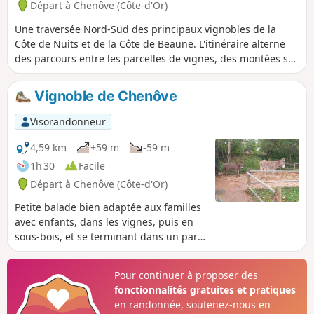
Départ à Chenôve (Côte-d'Or)
Une traversée Nord-Sud des principaux vignobles de la
Côte de Nuits et de la Côte de Beaune. L'itinéraire alterne
des parcours entre les parcelles de vignes, des montées sur
les coteaux, d'où l'on bénéficie de superbes panoramas, et
des passages en forêts. Chaque étape peut être l'occasion
Vignoble de Chenôve
de déguster quelques crus prestigieux ou plus modestes,
toujours avec modération.
Visorandonneur
4,59 km
+59 m
-59 m
1h 30
Facile
Départ à Chenôve (Côte-d'Or)
Petite balade bien adaptée aux familles
avec enfants, dans les vignes, puis en
sous-bois, et se terminant dans un parc
avec des jeux pour enfants et des
animaux.
Pour continuer à proposer des
fonctionnalités gratuites et pratiques
en randonnée, soutenez-nous en