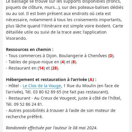
Le balisage se trouve sur les supports disponibles (troncs,
piquets de clôture, murs...), sur des poteaux-balises dédiés
ou au sol. Il est bien présent aux endroits où cela est
nécessaire, notamment à tous les croisements importants,
plus lâche quand l'itinéraire est simple voire évident. Carte
détaillée utile ou suivi de la trace avec l'application
Visorando.
Ressources en chemin :
- Tous commerces à Dijon. Boulangerie à Chenôves (
D
).
- Tables de pique-nique en (
4
) et (
8
).
- Restaurant en (
14
) et (
28
).
Hébergement et restauration à l'arrivée (
A
) :
- Hôtel -
Le Clos de la Vouge
, 1 Rue du Moulin (en face de
l'arrivée), Tél. 03 80 62 89 65 (ne fait pas restaurant).
- Restaurant - Au Creux de Vougeot, juste à côté de l'hôtel,
Tél. 09 52 86 24 81.
- Autres possibilités à trouver à l'aide de son moteur de
recherche préféré.
Randonnée effectuée par l'auteur le 08 mai 2024
.