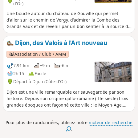
d'Or)
Une boucle autour du château de Gouville qui permet
d'aller sur le chemin de Vergy, d'admirer la Combe des
Grands Vaux et de revenir par un bon sentier à la source de
Crosne, qui jaillit d'une petite falaise.
Dijon, des Valois à l'Art nouveau
Association / Club / AMM
7,91 km
+9 m
-6 m
2h 15
Facile
Départ à Dijon (Côte-d'Or)
Dijon est une ville remarquable car sauvegardée par son
histoire. Depuis son origine gallo-romaine (IIIe siècle) trois
grandes époques ont façonné cette ville : le Moyen-Age,
avec ses églises, puis les Valois, grands ducs de
Bourgogne ; la Renaissance reprise dans son
Pour plus de randonnées, utilisez notre
moteur de recherche
épanouissement par les hôtels particuliers des
.
parlementaires ; l’art nouveau aux décorations inventives.
Le propos de ce parcours-découverte est de traverser ces