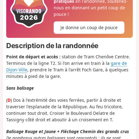
pratiques
en randonnée, soutenez-
nous en donnant un petit coup de
pouce !
Je donne un coup de pouce
Description de la randonnée
Point de départ et accès :
station de Tram Chenôve Centre.
Terminus de la ligne T2. Si l'on arrive en train à la
gare de
Dijon-Ville
, prendre le Tram à l'arrêt Foch Gare, à quelques
minutes à pied de la gare.
Sans balisage
(
D
) Dos à l'extrémité des voies ferrées, partir à droite et
traverser l'esplanade de la République. Au feu tricolore,
continuer tout droit. Croiser le Boulevard Delatre de
Tassigny côté droit et aboutir à un croisement en T.
Balisage Rouge et Jaune + Fléchage Chemin des grands crus
De nombreux autres balisages sont rencontrés : ils ne sont