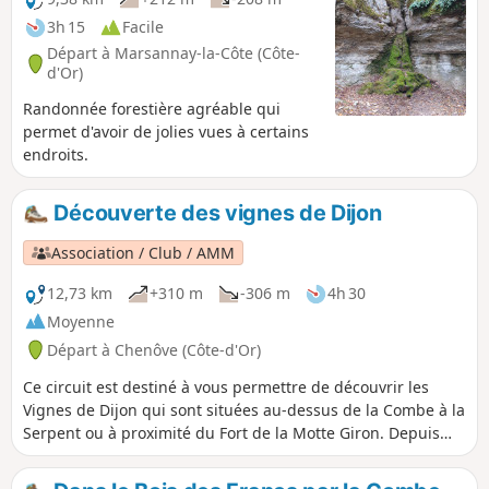
parfois très différents.
3h 15
Facile
Départ à Marsannay-la-Côte (Côte-
d'Or)
Randonnée forestière agréable qui
permet d'avoir de jolies vues à certains
endroits.
Découverte des vignes de Dijon
Association / Club / AMM
12,73 km
+310 m
-306 m
4h 30
Moyenne
Départ à Chenôve (Côte-d'Or)
Ce circuit est destiné à vous permettre de découvrir les
Vignes de Dijon qui sont situées au-dessus de la Combe à la
Serpent ou à proximité du Fort de la Motte Giron. Depuis
quelques années, il y a une vraie volonté de développer une
appellation de Dijon et plusieurs vignes ont été plantées ou