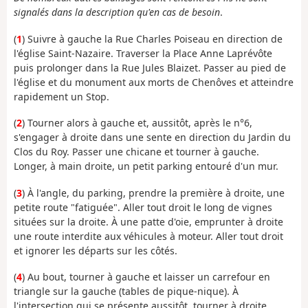
signalés dans la description qu'en cas de besoin
.
(
1
) Suivre à gauche la Rue Charles Poiseau en direction de
l'église Saint-Nazaire. Traverser la Place Anne Laprévôte
puis prolonger dans la Rue Jules Blaizet. Passer au pied de
l'église et du monument aux morts de Chenôves et atteindre
rapidement un Stop.
(
2
) Tourner alors à gauche et, aussitôt, après le n°6,
s'engager à droite dans une sente en direction du Jardin du
Clos du Roy. Passer une chicane et tourner à gauche.
Longer, à main droite, un petit parking entouré d'un mur.
(
3
) À l'angle, du parking, prendre la première à droite, une
petite route "fatiguée". Aller tout droit le long de vignes
situées sur la droite. À une patte d'oie, emprunter à droite
une route interdite aux véhicules à moteur. Aller tout droit
et ignorer les départs sur les côtés.
(
4
) Au bout, tourner à gauche et laisser un carrefour en
triangle sur la gauche (tables de pique-nique). À
l'intersection qui se présente aussitôt, tourner à droite.