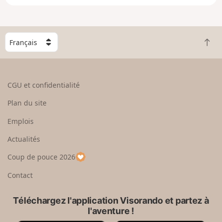
e
n
g
C
r
R
h
a
e
o
n
t
i
d
o
s
CGU et confidentialité
u
i
r
s
Plan du site
e
s
n
e
Emplois
h
z
Actualités
a
u
u
n
Coup de pouce 2026
t
p
a
Contact
y
s
Téléchargez l'application Visorando et partez à
l'aventure !