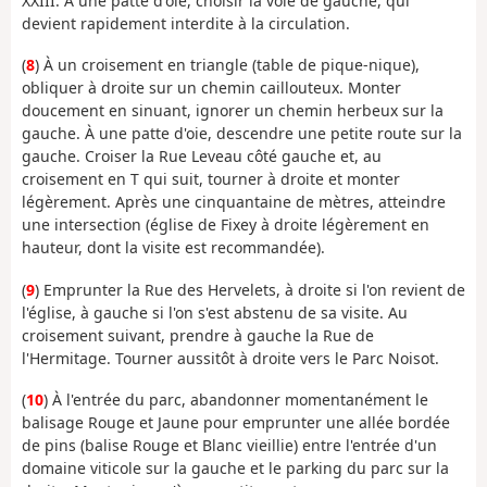
XXIII. À une patte d'oie, choisir la voie de gauche, qui
devient rapidement interdite à la circulation.
(
8
) À un croisement en triangle (table de pique-nique),
obliquer à droite sur un chemin caillouteux. Monter
doucement en sinuant, ignorer un chemin herbeux sur la
gauche. À une patte d'oie, descendre une petite route sur la
gauche. Croiser la Rue Leveau côté gauche et, au
croisement en T qui suit, tourner à droite et monter
légèrement. Après une cinquantaine de mètres, atteindre
une intersection (église de Fixey à droite légèrement en
hauteur, dont la visite est recommandée).
(
9
) Emprunter la Rue des Hervelets, à droite si l'on revient de
l'église, à gauche si l'on s'est abstenu de sa visite. Au
croisement suivant, prendre à gauche la Rue de
l'Hermitage. Tourner aussitôt à droite vers le Parc Noisot.
(
10
) À l'entrée du parc, abandonner momentanément le
balisage Rouge et Jaune pour emprunter une allée bordée
de pins (balise Rouge et Blanc vieillie) entre l'entrée d'un
domaine viticole sur la gauche et le parking du parc sur la