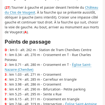
(
27
) Tourner à gauche et passer devant l'entrée du
Château
du Clos de Vougeot
. À la fourche qui se présente aussitôt,
obliquer à gauche (sens interdit). Croiser une impasse côté
gauche et continuer tout droit. À la fourche qui suit, choisir
la voie de gauche. Au bout, arriver au monument aux morts
de Vougeot (
A
).
Points de passage
D
: km 0 - alt. 262 m - Station de Tram Chenôves Centre
1
: km 0.34 - alt. 270 m - Croisement en T - Rue Charles
Poiseau
2
: km 0.71 - alt. 280 m - Croisement en T -
Église Saint-
Nazaire (Chenôve)
3
: km 1.03 - alt. 271 m - Croisement
4
: km 2.74 - alt. 285 m - Carrefour en triangle
5
: km 3.98 - alt. 286 m - Croisement
6
: km 4.91 - alt. 290 m - Bifurcation - Petite parking
7
: km 5.25 - alt. 295 m - Sente x Rue
8
: km 6.15 - alt. 311 m - Croisement en triangle
9
: km 7.04 - alt. 319 m - Intersection -
Église Saint-Antoine