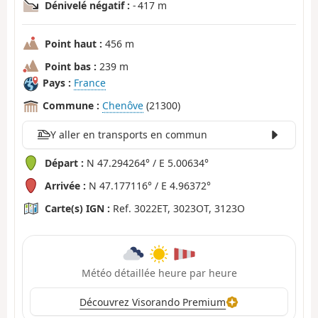
Dénivelé négatif :
- 417 m
Point haut :
456 m
Point bas :
239 m
Pays :
France
Commune :
Chenôve
(21300)
Y aller en transports en commun
Départ :
N 47.294264° / E 5.00634°
Arrivée :
N 47.177116° / E 4.96372°
Carte(s) IGN :
Ref. 3022ET, 3023OT, 3123O
Météo détaillée heure par heure
Découvrez Visorando Premium