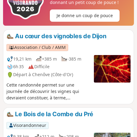
donnant un petit coup de pouce !
Je donne un coup de pouce
Au cœur des vignobles de Dijon
Association / Club / AMM
19,21 km
+385 m
-385 m
6h 35
Difficile
Départ à Chenôve (Côte-d'Or)
Cette randonnée permet sur une
journée de découvrir les vignes qui
devraient constituer, à terme,
l’appellation Dijon. Régulièrement, vous
aurez de très belles vues sur la plaine
Le Bois de la Combe du Pré
ou sur Dijon, mais aussi des passages
plus mystérieux en sous-bois et en fond
Visorandonneur
de vallon. Il s'agit d'un parcours varié et
riche en patrimoine, sur des terrains
9,38 km
+212 m
-208 m