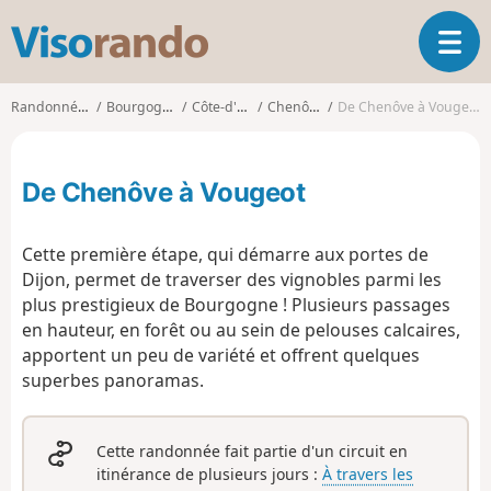
V
O
i
u
s
v
o
Randonnées
Bourgogne
Côte-d'Or
Chenôve
De Chenôve à Vougeot
r
r
i
a
r
n
De Chenôve à Vougeot
l
d
a
o
n
Cette première étape, qui démarre aux portes de
a
Dijon, permet de traverser des vignobles parmi les
v
plus prestigieux de Bourgogne ! Plusieurs passages
i
g
en hauteur, en forêt ou au sein de pelouses calcaires,
a
apportent un peu de variété et offrent quelques
t
superbes panoramas.
i
o
n
Cette randonnée fait partie d'un circuit en
itinérance de plusieurs jours :
À travers les