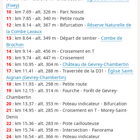
(Fixey)
10
: km 7.69 - alt. 326 m - Parc Noisot
11
: km 7.85 - alt. 340 m - Petite route
12
: km 8.14 - alt. 367 m - Bifurcation -
Réserve Naturelle de
la Combe Lavaux
13
: km 8.64 - alt. 349 m - Départ de sentier -
Combe de
Brochon
14
: km 9.14 - alt. 456 m - Croisement en T
15
: km 9.74 - alt. 447 m - Croisement
16
: km 10.95 - alt. 304 m -
Château de Gevrey-Chambertin
17
: km 11.41 - alt. 288 m - Traversée de la D31 -
Église Saint-
Aignan (Gevrey-Chambertin)
18
: km 11.93 - alt. 298 m - Petite route
19
: km 12.15 - alt. 314 m - Fourche - Forêt de Gevrey-
Chambertin
20
: km 13.37 - alt. 353 m - Poteau indicateur - Bifurcation
21
: km 14.95 - alt. 285 m - Croisement en T - Morey-Saint-
Denis
22
: km 15.36 - alt. 283 m - Piste caillouteuse
23
: km 15.74 - alt. 358 m - Intersection - Panorama
24
: km 16.54 - alt. 366 m - Poteau indicateur