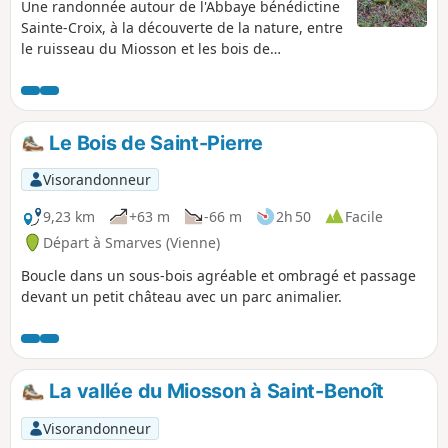
Une randonnée autour de l'Abbaye bénédictine
Sainte-Croix, à la découverte de la nature, entre
le ruisseau du Miosson et les bois de
Fontarnaud. Circuit sans difficulté empruntant
les chemins de terre, les sentiers balisés et de
petites portions de routes communales
goudronnées. Passage à deux pas de la
Le Bois de Saint-Pierre
Fontaine de Flée.
Visorandonneur
9,23 km
+63 m
-66 m
2h 50
Facile
Départ à Smarves (Vienne)
Boucle dans un sous-bois agréable et ombragé et passage
devant un petit château avec un parc animalier.
La vallée du Miosson à Saint-Benoît
Visorandonneur