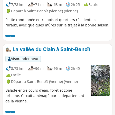
7,78 km
+71 m
-63 m
2h 25
Facile
Départ à Saint-Benoît (Vienne) (Vienne)
Petite randonnée entre bois et quartiers résidentiels
ruraux, avec quelques mûres sur le trajet à la bonne saison.
La vallée du Clain à Saint-Benoît
Visorandonneur
8,75 km
+96 m
-96 m
2h 45
Facile
Départ à Saint-Benoît (Vienne) (Vienne)
Balade entre cours d'eau, forêt et zone
urbaine. Circuit aménagé par le département
de la Vienne.