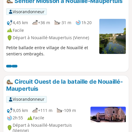
Sentier Miosson à Nouaillé-Maupertuis
Visorandonneur
4,45 km
+36 m
-31 m
1h 20
Facile
Départ à Nouaillé-Maupertuis (Vienne)
Petite ballade entre village de Nouaillé et
sentiers ombragés.
Circuit Ouest de la bataille de Nouaillé-
Maupertuis
Visorandonneur
9,05 km
+111 m
-109 m
2h 55
Facile
Départ à Nouaillé-Maupertuis
(Vienne)