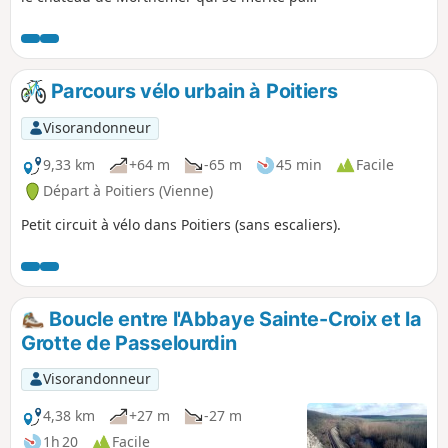
une montée pas très longue mais assez
raide.
Parcours vélo urbain à Poitiers
Visorandonneur
9,33 km
+64 m
-65 m
45 min
Facile
Départ à Poitiers (Vienne)
Petit circuit à vélo dans Poitiers (sans escaliers).
Boucle entre l'Abbaye Sainte-Croix et la
Grotte de Passelourdin
Visorandonneur
4,38 km
+27 m
-27 m
1h 20
Facile