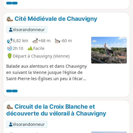
Cité Médiévale de Chauvigny
Visorandonneur
6,82 km
+68 m
-60 m
2h 10
Facile
Départ à Chauvigny (Vienne)
Balade aux alentours et dans Chauvigny
en suivant la Vienne jusque l'église de
Saint-Pierre-les-Églises un peu à l'écart
qui conserve des fresques antérieures à
l'an mil. On revient jusqu'au centre
médiéval de la ville qui surplombe la
Vienne en passant devant ses tours
Circuit de la Croix Blanche et
moyenâgeuses, son château ainsi que la
découverte du vélorail à Chauvigny
Collégiale Saint-Pierre du XIIème avec
son intérieur peint.
Visorandonneur