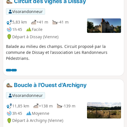
Circuit des vignes à Dissay
Visorandonneur
5,83 km
+41 m
-41 m
1h 45
Facile
Départ à Dissay (Vienne)
Balade au milieu des champs. Circuit proposé par la
commune de Dissay et l'association Les Randonneurs
Pédestrians.
Boucle à l'Ouest d'Archigny
Visorandonneur
11,85 km
+138 m
-139 m
3h 45
Moyenne
Départ à Archigny (Vienne)