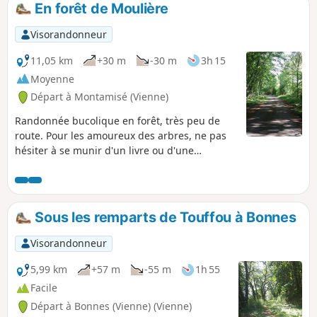
En forêt de Moulière
p
Visorandonneur
11,05 km
+30 m
-30 m
3h 15
Moyenne
Départ à Montamisé (Vienne)
Randonnée bucolique en forêt, très peu de
route. Pour les amoureux des arbres, ne pas
hésiter à se munir d'un livre ou d'une
application pour reconnaître les différentes
essences.
Sous les remparts de Touffou à Bonnes
Visorandonneur
5,99 km
+57 m
-55 m
1h 55
Facile
Départ à Bonnes (Vienne) (Vienne)