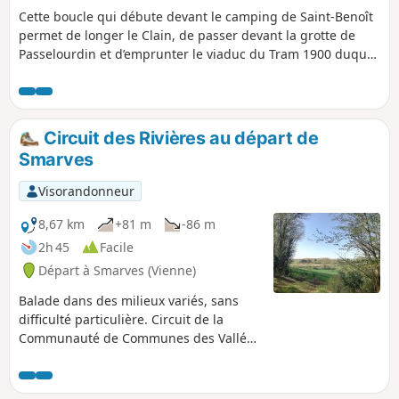
Cette boucle qui débute devant le camping de Saint-Benoît
permet de longer le Clain, de passer devant la grotte de
Passelourdin et d’emprunter le viaduc du Tram 1900 duquel
on a une vue panoramique sur la vallée du Clain.
Circuit des Rivières au départ de
Smarves
Visorandonneur
8,67 km
+81 m
-86 m
2h 45
Facile
Départ à Smarves (Vienne)
Balade dans des milieux variés, sans
difficulté particulière. Circuit de la
Communauté de Communes des Vallées
du Clain.