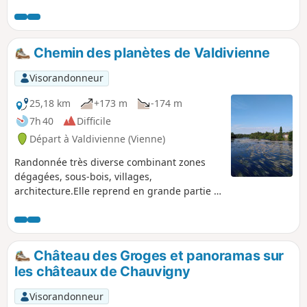
Justice, Collège des Feuillants). Le long du
parcours nous passons devant le théâtre, la
médiathèque François Miterrand, ainsi que de
nouveaux quartiers de Poitiers (Quartiers de
Chemin des planètes de Valdivienne
la Mérigotte, en cours d’extension,
Bellejouanne, Saint Cyprien). Nous marchons
Visorandonneur
le long de la rivière Le Clain ou nous pouvons
voir l'ancienne voie du tramway.
25,18 km
+173 m
-174 m
7h 40
Difficile
Départ à Valdivienne (Vienne)
Randonnée très diverse combinant zones
dégagées, sous-bois, villages,
architecture.Elle reprend en grande partie le
chemin des planètes réalisé par la commune
de Valdivienne.
Château des Groges et panoramas sur
les châteaux de Chauvigny
Visorandonneur