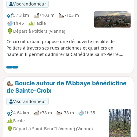
Visorandonneur
5,13 km
+103 m
-103 m
1h 45
Facile
Départ à Poitiers (Vienne)
Ce circuit urbain propose une découverte insolite de
Poitiers à travers ses rues anciennes et quartiers en
hauteur. Il permet d’admirer la Cathédrale Saint-Pierre,
Notre-Dame-la-Grande et le Baptistère Saint-Jean, tout en
offrant de beaux panoramas sur la ville. Le parcours
comporte des escaliers et des rues raides, demandant une
bonne aisance à la marche.
Boucle autour de l'Abbaye bénédictine
de Sainte-Croix
Visorandonneur
4,64 km
+78 m
-78 m
1h 35
Facile
Départ à Saint-Benoît (Vienne) (Vienne)