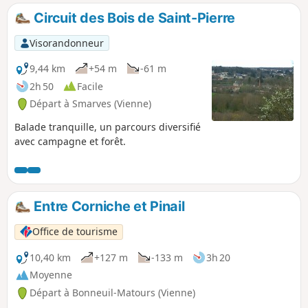
Circuit des Bois de Saint-Pierre
Visorandonneur
9,44 km
+54 m
-61 m
2h 50
Facile
Départ à Smarves (Vienne)
Balade tranquille, un parcours diversifié
avec campagne et forêt.
Entre Corniche et Pinail
Office de tourisme
10,40 km
+127 m
-133 m
3h 20
Moyenne
Départ à Bonneuil-Matours (Vienne)