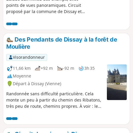
points de vues panoramiques. Circuit
proposé par la commune de Dissay et
l'association Les Randonneurs
pédestrians.
Des Pendants de Dissay à la forêt de
Moulière
Visorandonneur
11,66 km
+92 m
-92 m
3h 35
Moyenne
Départ à Dissay (Vienne)
Randonnée sans difficulté particulière. Cela
monte un peu à partir du chemin des Ribatons,
très peu de route, chemins propres. À voir : le
château, joli point de vue sur la vallée du Clain
et le Futuroscope.