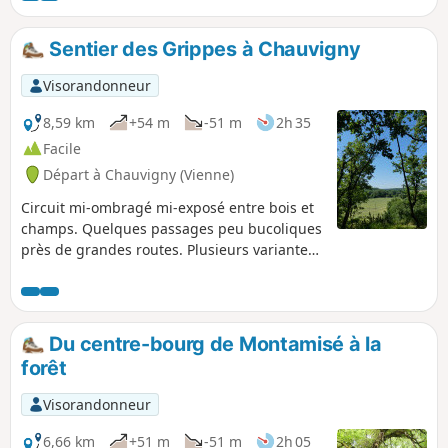
Sentier des Grippes à Chauvigny
Visorandonneur
8,59 km
+54 m
-51 m
2h 35
Facile
Départ à Chauvigny (Vienne)
Circuit mi-ombragé mi-exposé entre bois et
champs. Quelques passages peu bucoliques
près de grandes routes. Plusieurs variantes
possibles selon les envies. Adaptation d'un
circuit aménagé par le Département de la
Vienne.
Du centre-bourg de Montamisé à la
forêt
Visorandonneur
6,66 km
+51 m
-51 m
2h 05