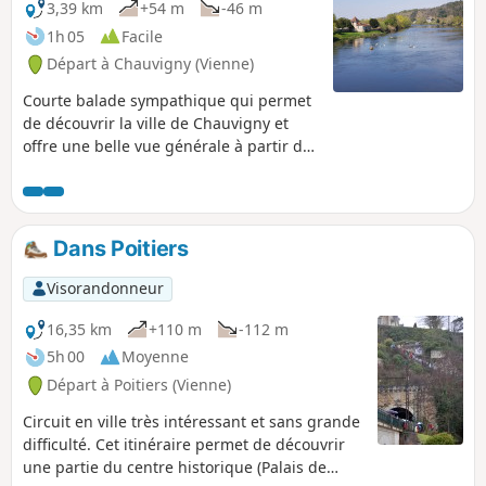
3,39 km
+54 m
-46 m
1h 05
Facile
Départ à Chauvigny (Vienne)
Courte balade sympathique qui permet
de découvrir la ville de Chauvigny et
offre une belle vue générale à partir du
viaduc : la ville haute, la ville basse avec
le pont routier sur la Vienne et les
coteaux, et le pont de la rocade. La
randonnée suit une partie du trajet du
Dans Poitiers
vélorail.
Visorandonneur
16,35 km
+110 m
-112 m
5h 00
Moyenne
Départ à Poitiers (Vienne)
Circuit en ville très intéressant et sans grande
difficulté. Cet itinéraire permet de découvrir
une partie du centre historique (Palais de