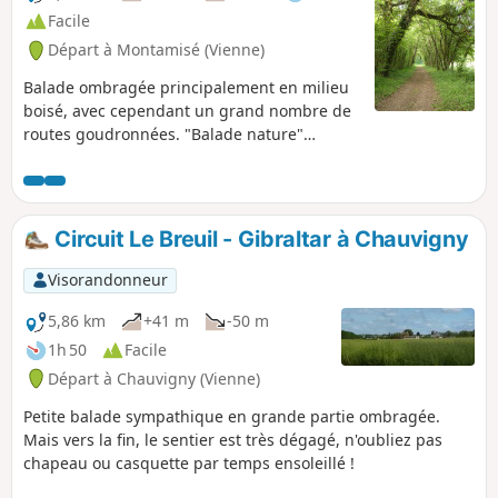
Facile
Départ à Montamisé (Vienne)
Balade ombragée principalement en milieu
boisé, avec cependant un grand nombre de
routes goudronnées. "Balade nature"
aménagée par la Communauté
d'Agglomération du Grand Poitiers, la ville
de Montamisé et le CDRP.
Circuit Le Breuil - Gibraltar à Chauvigny
Visorandonneur
5,86 km
+41 m
-50 m
1h 50
Facile
Départ à Chauvigny (Vienne)
Petite balade sympathique en grande partie ombragée.
Mais vers la fin, le sentier est très dégagé, n'oubliez pas
chapeau ou casquette par temps ensoleillé !