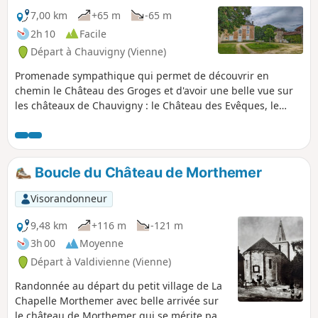
7,00 km
+65 m
-65 m
2h 10
Facile
Départ à Chauvigny (Vienne)
Promenade sympathique qui permet de découvrir en
chemin le Château des Groges et d'avoir une belle vue sur
les châteaux de Chauvigny : le Château des Evêques, le
Château d'Harcourt, les vestiges du Château de Montléon,
le Donjon de Gouzon et la tour de Flins.
Boucle du Château de Morthemer
Visorandonneur
9,48 km
+116 m
-121 m
3h 00
Moyenne
Départ à Valdivienne (Vienne)
Randonnée au départ du petit village de La
Chapelle Morthemer avec belle arrivée sur
le château de Morthemer qui se mérite par