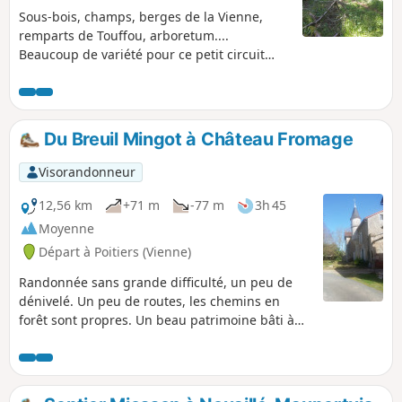
Sous-bois, champs, berges de la Vienne,
remparts de Touffou, arboretum....
Beaucoup de variété pour ce petit circuit
bien sympathique qu'il vaut mieux faire par
temps sec.
Du Breuil Mingot à Château Fromage
Visorandonneur
12,56 km
+71 m
-77 m
3h 45
Moyenne
Départ à Poitiers (Vienne)
Randonnée sans grande difficulté, un peu de
dénivelé. Un peu de routes, les chemins en
forêt sont propres. Un beau patrimoine bâti à
Château Fromage.