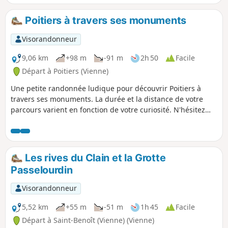
Poitiers à travers ses monuments
Visorandonneur
9,06 km
+98 m
-91 m
2h 50
Facile
Départ à Poitiers (Vienne)
Une petite randonnée ludique pour découvrir Poitiers à
travers ses monuments. La durée et la distance de votre
parcours varient en fonction de votre curiosité. N'hésitez
pas à faire le tour d'un monument en quittant
temporairement le parcourt initial pour découvrir un site
puis reprendre le cour de votre balade. Si vous êtes curieux
la randonnée peut être beaucoup plus longue. À savoir une
Les rives du Clain et la Grotte
ligne de bus (2A ou 2B) vous ramènera à proximité de votre
Passelourdin
point de départ et d'arrivée.
Visorandonneur
5,52 km
+55 m
-51 m
1h 45
Facile
Départ à Saint-Benoît (Vienne) (Vienne)