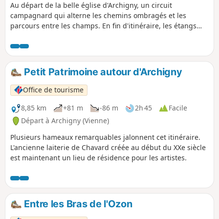
Au départ de la belle église d'Archigny, un circuit
campagnard qui alterne les chemins ombragés et les
parcours entre les champs. En fin d'itinéraire, les étangs
sont propices à une bonne halte. Randonnée conçue et
balisée par l'Office de Tourisme du Grand Châtellerault.
Petit Patrimoine autour d'Archigny
Office de tourisme
8,85 km
+81 m
-86 m
2h 45
Facile
Départ à Archigny (Vienne)
Plusieurs hameaux remarquables jalonnent cet itinéraire.
L'ancienne laiterie de Chavard créée au début du XXe siècle
est maintenant un lieu de résidence pour les artistes.
Entre les Bras de l'Ozon