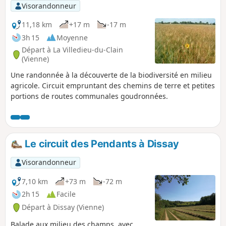
Visorandonneur
11,18 km
+17 m
-17 m
3h 15
Moyenne
Départ à La Villedieu-du-Clain
(Vienne)
Une randonnée à la découverte de la biodiversité en milieu
agricole. Circuit empruntant des chemins de terre et petites
portions de routes communales goudronnées.
Le circuit des Pendants à Dissay
Visorandonneur
7,10 km
+73 m
-72 m
2h 15
Facile
Départ à Dissay (Vienne)
Balade aux milieu des champs, avec