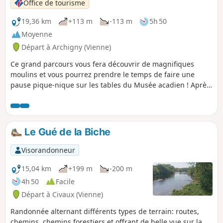
Office de tourisme
19,36 km
+113 m
-113 m
5h 50
Moyenne
Départ à Archigny (Vienne)
Ce grand parcours vous fera découvrir de magnifiques
moulins et vous pourrez prendre le temps de faire une
pause pique-nique sur les tables du Musée acadien ! Après
cette longue promenade, vous pourrez toujours vous
détendre près du plan d'eau et faire le tour de l'arboretum.
Le Gué de la Biche
Visorandonneur
15,04 km
+199 m
-200 m
4h 50
Facile
Départ à Civaux (Vienne)
Randonnée alternant différents types de terrain: routes,
chemins, chemins forestiers et offrant de belle vue sur la