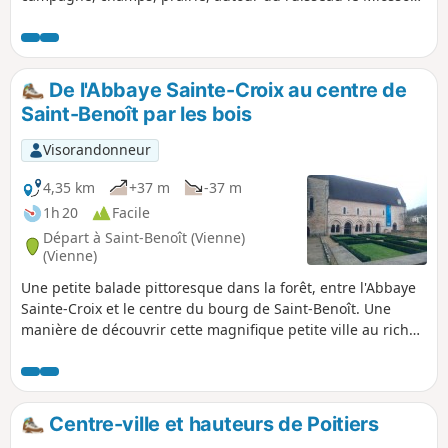
Tout un univers bucolique à découvrir seul, en famille, ou
entre amis. Mise à jour modérateur au 21/09/2020 : Le
parking de départ de cette randonnée est maintenant
interdit
De l'Abbaye Sainte-Croix au centre de
Saint-Benoît par les bois
Visorandonneur
4,35 km
+37 m
-37 m
1h 20
Facile
Départ à Saint-Benoît (Vienne)
(Vienne)
Une petite balade pittoresque dans la forêt, entre l'Abbaye
Sainte-Croix et le centre du bourg de Saint-Benoît. Une
manière de découvrir cette magnifique petite ville au riche
patrimoine, au Sud de Poitiers, pleine de mille et un
sentiers.
Centre-ville et hauteurs de Poitiers