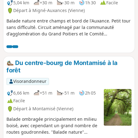
5,04 km
+30 m
-30 m
1h 30
Facile
Départ à Migné-Auxances (Vienne)
Balade nature entre champs et bord de l'Auxance. Petit tour
sans difficulté. Circuit aménagé par la communauté
d'agglomération du Grand Poitiers et le Comité
Départemental de Randonnée Pédestre.
Du centre-bourg de Montamisé à la
forêt
Visorandonneur
6,66 km
+51 m
-51 m
2h 05
Facile
Départ à Montamisé (Vienne)
Balade ombragée principalement en milieu
boisé, avec cependant un grand nombre de
routes goudronnées. "Balade nature"