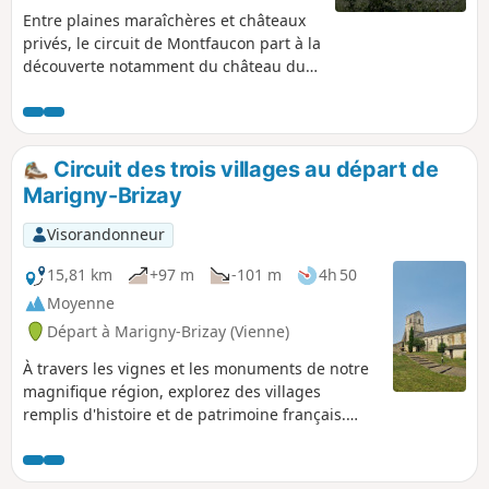
Entre plaines maraîchères et châteaux
privés, le circuit de Montfaucon part à la
découverte notamment du château du
même nom, bel exemple de petit donjon
médiéval. Construit au XIVesiècle,
Montfaucon est le plus ancien édifice
civil de la commune. Remanié au
Circuit des trois villages au départ de
XVesiècle, il a perdu alors une partie de
Marigny-Brizay
son caractère défensif au profit d'un
statut plus résidentiel.
Visorandonneur
15,81 km
+97 m
-101 m
4h 50
Moyenne
Départ à Marigny-Brizay (Vienne)
À travers les vignes et les monuments de notre
magnifique région, explorez des villages
remplis d'histoire et de patrimoine français.
Parmi eux, vous pourrez admirer l'Église Saint-
Léger-la-Palu qui fut construite en style roman
durant la deuxième moitié du XIIe siècle et