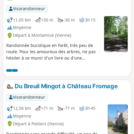
Visorandonneur
11,05 km
+30 m
-30 m
3h 15
Moyenne
Départ à Montamisé (Vienne)
Randonnée bucolique en forêt, très peu de
route. Pour les amoureux des arbres, ne pas
hésiter à se munir d'un livre ou d'une
application pour reconnaître les différentes
essences.
Du Breuil Mingot à Château Fromage
Visorandonneur
12,56 km
+71 m
-77 m
3h 45
Moyenne
Départ à Poitiers (Vienne)
Randonnée sans grande difficulté, un peu de