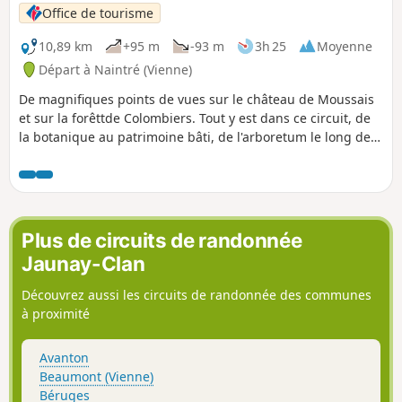
Office de tourisme
10,89 km
+95 m
-93 m
3h 25
Moyenne
Départ à Naintré (Vienne)
De magnifiques points de vues sur le château de Moussais
et sur la forêttde Colombiers. Tout y est dans ce circuit, de
la botanique au patrimoine bâti, de l'arboretum le long de
la coulée verte en passant devant la Tour de Beaumont et la
Chapelle de la Madeleine. Vous en aurez plein les yeux !
Plus de circuits de randonnée
Jaunay-Clan
Découvrez aussi les circuits de randonnée des communes
à proximité
Avanton
Beaumont (Vienne)
Béruges