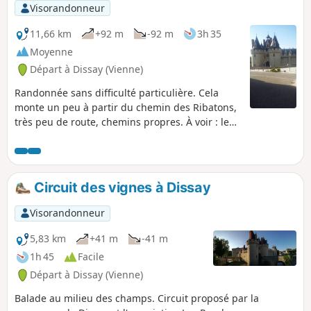
Visorandonneur
11,66 km
+92 m
-92 m
3h 35
Moyenne
Départ à Dissay (Vienne)
Randonnée sans difficulté particulière. Cela
monte un peu à partir du chemin des Ribatons,
très peu de route, chemins propres. À voir : le
château, joli point de vue sur la vallée du Clain
et le Futuroscope.
Circuit des vignes à Dissay
Visorandonneur
5,83 km
+41 m
-41 m
1h 45
Facile
Départ à Dissay (Vienne)
Balade au milieu des champs. Circuit proposé par la