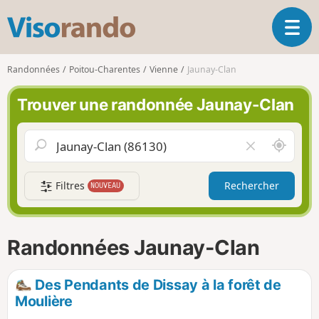
V
O
i
u
s
v
o
Randonnées
Poitou-Charentes
Vienne
Jaunay-Clan
r
r
i
a
Trouver une randonnée Jaunay-Clan
r
n
l
d
a
o
A
V
n
u
i
a
t
d
v
Filtres
Rechercher
NOUVEAU
o
e
i
u
r
g
r
l
a
d
e
Randonnées Jaunay-Clan
t
e
c
i
m
h
o
o
a
Des Pendants de Dissay à la forêt de
n
i
m
Moulière
p