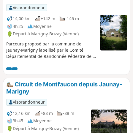
Visorandonneur
14,00 km
+142 m
-146 m
4h 25
Moyenne
Départ à Marigny-Brizay (Vienne)
Parcours proposé par la commune de
Jaunay-Marigny labellisé par le Comité
Départemental de Randonnée Pédestre de la
Vienne. Circuit à la découverte des paysages
troglodytiques, nés de l'exploitation des
carrières de Tuffeau, avec beaux points de
vue sur la vallée de l'Envigne. Le circuit est
Circuit de Montfaucon depuis Jaunay-
balisé en Vert au départ de la mairie
Marigny
déléguée de Marigny-Brizay.
Visorandonneur
12,16 km
+88 m
-88 m
3h 45
Moyenne
Départ à Marigny-Brizay (Vienne)