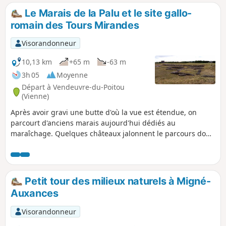
remaniée au XVe siècle. Elle fait l'objet d'un
Le Marais de la Palu et le site gallo-
classement au titre des monuments historiques
romain des Tours Mirandes
depuis le 24 janvier 1931. Vous pourrez aussi
visiter les vignes de nos producteurs locaux et
Visorandonneur
admirer les paysages de Jaunay-Marigny. Le
circuit est balisé en Rouge et débute à la mairie
10,13 km
+65 m
-63 m
déléguée de Marigny-Brizay.
3h 05
Moyenne
Départ à Vendeuvre-du-Poitou
(Vienne)
Après avoir gravi une butte d'où la vue est étendue, on
parcourt d'anciens marais aujourd'hui dédiés au
maraîchage. Quelques châteaux jalonnent le parcours dont
le point d'orgue est le site gallo-romain dont les vestiges, à
défaut d'être spectaculaires, sont émouvants.
Petit tour des milieux naturels à Migné-
Auxances
Visorandonneur