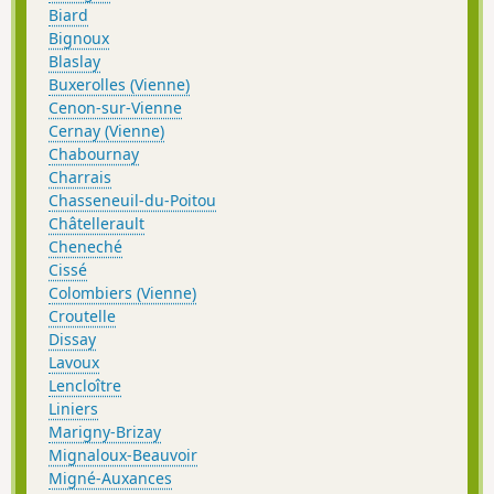
Biard
Bignoux
Blaslay
Buxerolles (Vienne)
Cenon-sur-Vienne
Cernay (Vienne)
Chabournay
Charrais
Chasseneuil-du-Poitou
Châtellerault
Cheneché
Cissé
Colombiers (Vienne)
Croutelle
Dissay
Lavoux
Lencloître
Liniers
Marigny-Brizay
Mignaloux-Beauvoir
Migné-Auxances