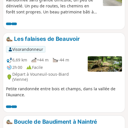
dénivelé. Un peu de routes, les chemins en
forêt sont propres. Un beau patrimoine bâti à
Château Fromage.
Les falaises de Beauvoir
Visorandonneur
6,69 km
+44 m
-44 m
2h 00
Facile
Départ à Vouneuil-sous-Biard
(Vienne)
Petite randonnée entre bois et champs, dans la vallée de
l'Auxance.
Boucle de Baudiment à Naintré