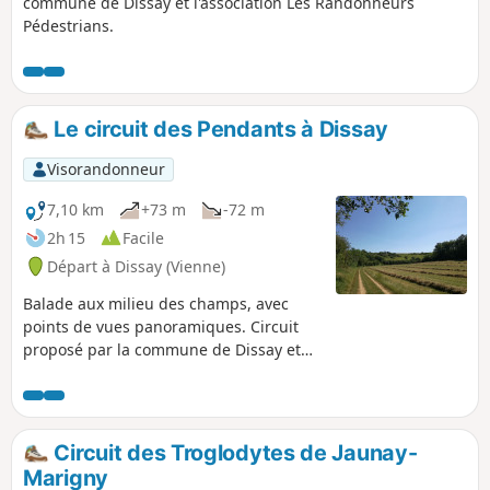
commune de Dissay et l'association Les Randonneurs
Pédestrians.
Le circuit des Pendants à Dissay
Visorandonneur
7,10 km
+73 m
-72 m
2h 15
Facile
Départ à Dissay (Vienne)
Balade aux milieu des champs, avec
points de vues panoramiques. Circuit
proposé par la commune de Dissay et
l'association Les Randonneurs
pédestrians.
Circuit des Troglodytes de Jaunay-
Marigny