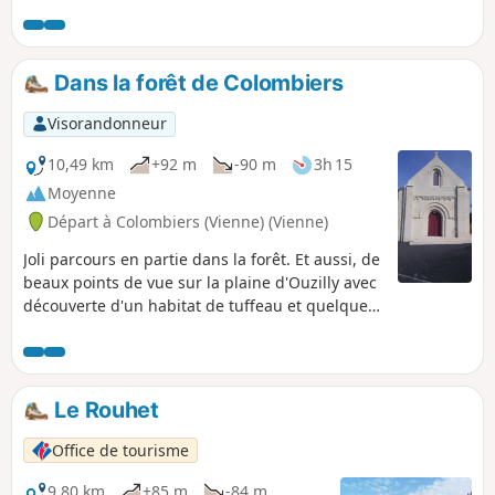
aménagée par la Communauté
d'Agglomération du Grand Poitiers, la ville
de Montamisé et le CDRP.
Dans la forêt de Colombiers
Visorandonneur
10,49 km
+92 m
-90 m
3h 15
Moyenne
Départ à Colombiers (Vienne) (Vienne)
Joli parcours en partie dans la forêt. Et aussi, de
beaux points de vue sur la plaine d'Ouzilly avec
découverte d'un habitat de tuffeau et quelques
troglodytes.
Le Rouhet
Office de tourisme
9,80 km
+85 m
-84 m