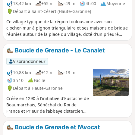
13,42 km
+55 m
-49 m
4h 00
Moyenne
Départ à Saint-Cézert (Haute-Garonne)
Ce village typique de la région toulousaine avec son
clocher-mur à pignon triangulaire et ses maisons de brique
réunies autour de la place du village, doté d'un prieuré
bénédictin en 940, fut ensuite propriété des Jourdain de
l’Isle au XIIe siècle. L’église reconstruite au XIXe siècle avec
Boucle de Grenade - Le Canalet
des briques et galets en « sandwich » était sous le vocable
de Saint-Orens, évêque d’Auch au IVe siècle. À cette
Visorandonneur
époque, l’abbé Gilard immortalisait les visages des
paroissiens sur les fresques de l’église.
10,88 km
+12 m
-13 m
3h 10
Facile
Départ à Haute-Garonne
Créée en 1290 à l’initiative d'Eustache de
Beaumarchais, Sénéchal du Roi de
France et Prieur de l’abbaye cistercienne
de Grandselve, la ville de Grenade est
construite en damier, avec la halle et
Boucle de Grenade et l'Avocat
son église. Elle prospéra, les