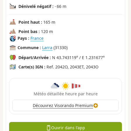
Dénivelé négatif :
- 66 m
Point haut :
165 m
Point bas :
120 m
Pays :
France
Commune :
Larra
(31330)
Départ/Arrivée :
N 43.743119° / E 1.231677°
Carte(s) IGN :
Ref. 2042O, 2043ET, 2043O
Météo détaillée heure par heure
Découvrez Visorando Premium
Ouvrir dans l'app