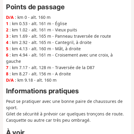
Points de passage
D/A
: km 0 - alt. 160 m
1
: km 0.53 - alt. 161 m - Église
2
: km 1.02 - alt. 161 m - Vieux puits
3
: km 1.69 - alt. 165 m - Panneau traversée de route
4
: km 2.92 - alt. 165 m - Cantegril, à droite
5
: km 4.13 - alt. 160 m - Mât, à droite
6
: km 4.94 - alt. 161 m - Croisement avec une croix, à
gauche
7
: km 7.17 - alt. 128 m - Traversée de la D87
8
: km 8.27 - alt. 156 m - A droite
D/A
: km 9.18 - alt. 160 m
Informations pratiques
Peut se pratiquer avec une bonne paire de chaussures de
sport.
Gilet de sécurité à prévoir car quelques tronçons de route.
Casquette ou autre car très peu ombragé.
À voir