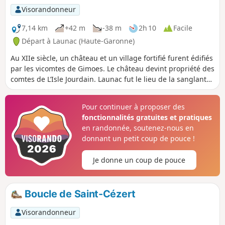
Visorandonneur
7,14 km
+42 m
-38 m
2h 10
Facile
Départ à Launac (Haute-Garonne)
Au XIIe siècle, un château et un village fortifié furent édifiés
par les vicomtes de Gimoes. Le château devint propriété des
comtes de L’Isle Jourdain. Launac fut le lieu de la sanglante
bataille du Palot. Après une période de calme, la seigneurie
passa aux mains de parlementaires toulousains suscitant
Pour continuer à proposer des
un conflit sur les droits féodaux. Les habitants résistèrent,
fonctionnalités gratuites et pratiques
émigrèrent même pendant des années. Après la Révolution,
en randonnée, soutenez-nous en
la halle et l’église sont reconstruites, l’école créée, les
donnant un petit coup de pouce !
remparts abattus.
Je donne un coup de pouce
Boucle de Saint-Cézert
Visorandonneur