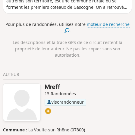
autrefois son territoire, est une commune rurale où se
forment les premiers coteaux de Gascogne. On a retrouvé
les traces de six villas gallo-romaines sur le territoire du
village. Celui-ci est créé en 1124 grâce au Seigneur
Pour plus de randonnées, utilisez notre
moteur de recherche
Bertrand de Cobirac qui cède ce territoire aux Chevaliers de
.
Saint-Jean de Jérusalem qui y tiendront une commanderie
jusqu’en 1789. Le village alors fortifié est ramassé autour de
Les descriptions et la trace GPS de ce circuit restent la
l’église et de la maison forte des Commande.
propriété de leur auteur. Ne pas les copier sans son
autorisation.
AUTEUR
Mreff
15 Randonnées
Visorandonneur
Commune :
La Voulte-sur-Rhône (07800)