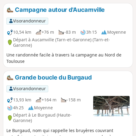
Campagne autour d'Aucamville
Visorandonneur
10,54 km
+76 m
-83 m
3h 15
Moyenne
Départ à Aucamville (Tarn-et-Garonne) (Tarn-et-
Garonne)
Une randonnée facile à travers la campagne au Nord de
Toulouse
Grande boucle du Burgaud
Visorandonneur
13,93 km
+164 m
-158 m
4h 25
Moyenne
Départ à Le Burgaud (Haute-
Garonne)
Le Burgaud, nom qui rappelle les bruyères couvrant