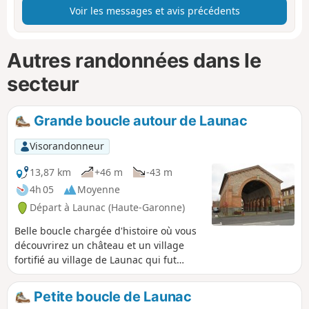
Voir les messages et avis précédents
Autres randonnées dans le
secteur
Grande boucle autour de Launac
Visorandonneur
13,87 km
+46 m
-43 m
4h 05
Moyenne
Départ à Launac (Haute-Garonne)
Belle boucle chargée d'histoire où vous
découvrirez un château et un village
fortifié au village de Launac qui fut
aussi le lieu de la sanglante bataille du
Palot.
Petite boucle de Launac