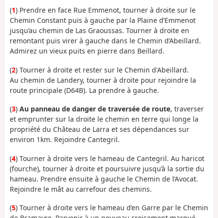
(
1
) Prendre en face Rue Emmenot, tourner à droite sur le
Chemin Constant puis à gauche par la Plaine d’Emmenot
jusqu’au chemin de Las Graoussas. Tourner à droite en
remontant puis virer à gauche dans le Chemin d’Abeillard.
Admirez un vieux puits en pierre dans Beillard.
(
2
) Tourner à droite et rester sur le Chemin d'Abeillard.
Au chemin de Landery, tourner à droite pour rejoindre la
route principale (D64B). La prendre à gauche.
(
3
)
Au panneau de danger de traversée de route
, traverser
et emprunter sur la droite le chemin en terre qui longe la
propriété du Château de Larra et ses dépendances sur
environ 1km. Rejoindre Cantegril.
(
4
) Tourner à droite vers le hameau de Cantegril. Au haricot
(fourche), tourner à droite et poursuivre jusqu’à la sortie du
hameau. Prendre ensuite à gauche le Chemin de l’Avocat.
Rejoindre le mât au carrefour des chemins.
(
5
) Tourner à droite vers le hameau d’en Garre par le Chemin
de Bramayre. Parvenir à un nouveau croisement marqué