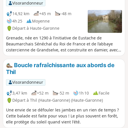
populations réalisèrent le défrichement
Visorandonneur
des zones boisées alentours. Souvent
pillée lors de la Guerre de Cent Ans et
14,92 km
+45 m
-48 m
pendant les Guerres de religion, le
4h 25
Moyenne
calme et la prospérité sont revenus sous
Départ à Haute-Garonne
Henri IV. En 1790, Grenade devient chef-
lieu de canton de la Haute-Garonne.
Grenade, née en 1290 à l’initiative de Eustache de
Beaumarchais Sénéchal du Roi de France et de l’abbaye
cistercienne de Grandselve, est construite en damier, avec
la halle et son église. Elle prospéra, les populations
réalisèrent le défrichement des zones boisées alentours,
Boucle rafraîchissante aux abords de
souvent pillée lors de la Guerre de Cent Ans et pendant les
Thil
Guerres de religion. Le calme et la prospérité revint sous
Henri IV. En 1790, Grenade devint chef-lieu de canton de la
Visorandonneur
Haute-Garonne.
3,47 km
+52 m
-52 m
1h 10
Facile
Départ à Thil (Haute-Garonne) (Haute-Garonne)
Une envie de se défouler les jambes en un rien de temps ?
Cette balade est faite pour vous ! Le plus souvent en forêt,
elle protège du soleil quand vient l'été.