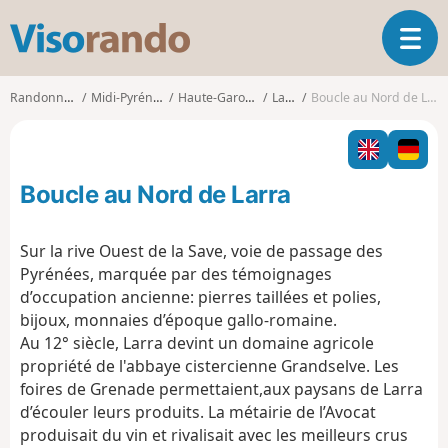
V
O
i
u
s
v
o
Randonnées
Midi-Pyrénées
Haute-Garonne
Larra
Boucle au Nord de Larra
r
r
i
a
r
n
l
d
Boucle au Nord de Larra
a
o
n
a
Sur la rive Ouest de la Save, voie de passage des
v
Pyrénées, marquée par des témoignages
i
d’occupation ancienne: pierres taillées et polies,
g
bijoux, monnaies d’époque gallo-romaine.
a
t
Au 12° siècle, Larra devint un domaine agricole
i
propriété de l'abbaye cistercienne Grandselve. Les
o
foires de Grenade permettaient,aux paysans de Larra
n
d’écouler leurs produits. La métairie de l’Avocat
produisait du vin et rivalisait avec les meilleurs crus