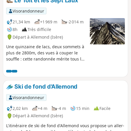
Le Toit et les Sept Laux
Visorandonneur
21,34 km
+1 969 m
-2 014 m
8h
Très difficile
Départ à Allemond (Isère)
Une quinzaine de lacs, deux sommets à
plus de 2800m, des vues à couper le
souffle : cette randonnée mérite tous les
superlatifs. L'itinéraire frôle la quasi
totalité des lacs du massif d'Allevard de
part et d'autre du Col des Sept Laux et
culmine aux deux sommets du Toit d'où
Ski de fond d'Allemond
la vue embrasse un paysage
somptueux. Attention : les crampons et
Visorandonneur
le piolet sont indispensables en toute
saison.
2,02 km
+4 m
-4 m
15 min
Facile
Départ à Allemond (Isère)
L'itinéraire de ski de fond d'Allemond vous propose un aller-