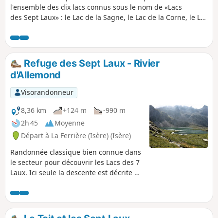
l'ensemble des dix lacs connus sous le nom de «Lacs
des Sept Laux» : le Lac de la Sagne, le Lac de la Corne, le Lac
Jeplan et le Lac du Cos, ce dernier étant situé légèrement
en contrebas du Col des Sept Laux. Parfois la pente est
assez rude et l'itinéraire quelque peu escarpé mais les
efforts consentis sont largement récompensés par la
Refuge des Sept Laux - Rivier
découverte de ces beaux lacs de montagne et des divers
d'Allemond
massifs environnants.
Visorandonneur
8,36 km
+124 m
-990 m
2h 45
Moyenne
Départ à La Ferrière (Isère) (Isère)
Randonnée classique bien connue dans
le secteur pour découvrir les Lacs des 7
Laux. Ici seule la descente est décrite et
utilisée pour terminer cette traversée,
faute de pouvoir continuer facilement
vers le Refuge de l'Oule.