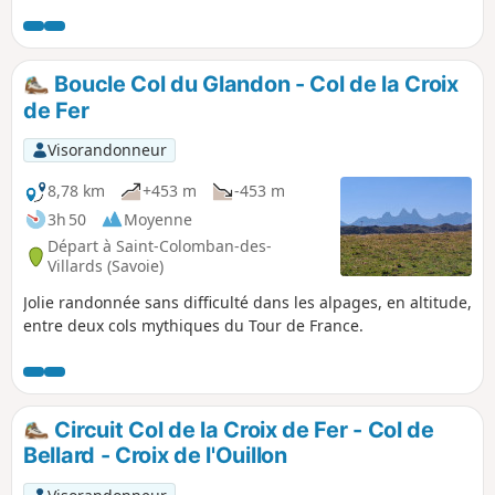
assez longtemps après l'hiver. Randonnée à faire
idéalement fin Août ou Septembre. Cette randonnée peut-
être facile en été ou difficile lorsque elle est enneigée (Hiver
ou printemps). Je l'ai faite alors qu'elle était très enneigée
Boucle Col du Glandon - Col de la Croix
c'est pourquoi je la considère comme plutôt difficile.
de Fer
Visorandonneur
8,78 km
+453 m
-453 m
3h 50
Moyenne
Départ à Saint-Colomban-des-
Villards (Savoie)
Jolie randonnée sans difficulté dans les alpages, en altitude,
entre deux cols mythiques du Tour de France.
Circuit Col de la Croix de Fer - Col de
Bellard - Croix de l'Ouillon