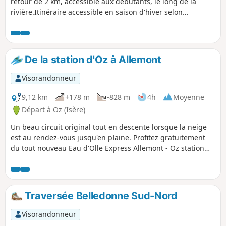
retour de 2 km, accessible aux débutants, le long de la
rivière.Itinéraire accessible en saison d'hiver selon
enneigement.
De la station d'Oz à Allemont
Visorandonneur
9,12 km
+178 m
-828 m
4h
Moyenne
Départ à Oz (Isère)
Un beau circuit original tout en descente lorsque la neige
est au rendez-vous jusqu'en plaine. Profitez gratuitement
du tout nouveau Eau d'Olle Express Allemont - Oz station
avec une vue magnifique sur la vallée.
Traversée Belledonne Sud-Nord
Visorandonneur