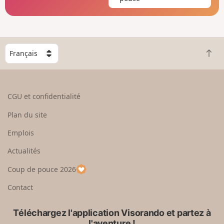
C
R
h
e
o
t
i
o
s
CGU et confidentialité
u
i
r
s
Plan du site
e
s
n
e
Emplois
h
z
Actualités
a
u
u
n
Coup de pouce 2026
t
p
a
Contact
y
s
Téléchargez l'application Visorando et partez à
l'aventure !