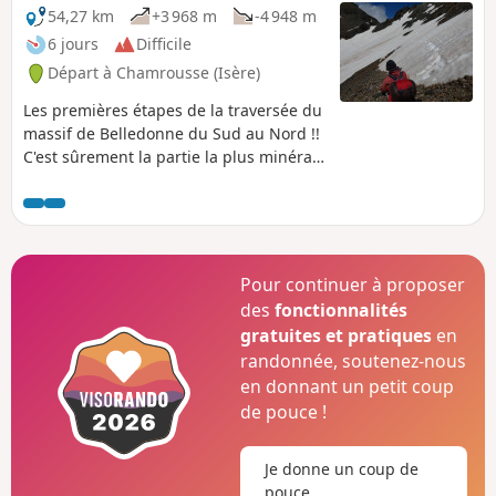
54,27 km
+3 968 m
-4 948 m
6 jours
Difficile
Départ à Chamrousse (Isère)
Les premières étapes de la traversée du
massif de Belledonne du Sud au Nord !!
C'est sûrement la partie la plus minérale
et la plus spectaculaire du massif.
L'engagement à avoir sera largement
récompensé par la beauté des paysages
traversés. Le GR®738 vient d'être créé
mais surtout une organisation se met
Pour continuer à proposer
en place pour la Haute Traversée de
des
fonctionnalités
Belledonne (tapez comme cela sur votre
gratuites et pratiques
en
navigateur...).
randonnée, soutenez-nous
en donnant un petit coup
de pouce !
Je donne un coup de
pouce