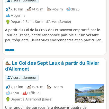
Visorandonneur
7,16 km
+475 m
-469 m
3h 25
Moyenne
Départ à Saint-Sorlin-d'Arves (Savoie)
A partir du Col de la Croix de Fer souvent emprunté par le
Tour de France, petite randonnée paisible sur un versant
peu fréquenté. Belles vues environnantes et en particulier
sur les Aiguilles d'Arves.
Le Col des Sept Laux à partir du Rivier
d'Allemont
Visorandonneur
7,73 km
+920 m
-920 m
4h 50
Difficile
Départ à Allemond (Isère)
Une randonnée qui vous fera découvrir quatre de