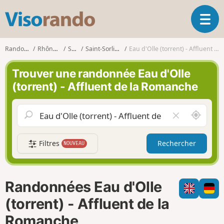
V
O
i
u
s
v
o
Randonnées
Rhône-Alpes
Savoie
Saint-Sorlin-d'Arves
Eau d'Olle (torrent) - Affluent de la Romanche
r
r
i
a
Trouver une randonnée Eau d'Olle
r
n
(torrent) - Affluent de la Romanche
l
d
a
o
n
A
V
a
u
i
v
t
d
i
Filtres
Rechercher
NOUVEAU
o
e
g
u
r
a
r
l
t
d
e
i
Randonnées Eau d'Olle
e
c
o
m
h
(torrent) - Affluent de la
n
o
a
Romanche
i
m