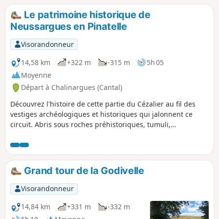
Le patrimoine historique de
Neussargues en Pinatelle
Visorandonneur
14,58 km
+322 m
-315 m
5h 05
Moyenne
Départ à Chalinargues (Cantal)
Découvrez l'histoire de cette partie du Cézalier au fil des
vestiges archéologiques et historiques qui jalonnent ce
circuit. Abris sous roches préhistoriques, tumuli,
sarcophages mérovingiens, sentier forestier médiéval,
églises du XIIème siècle, croix monumentale du XVème
siècle, four banal, lavoir et belles maisons anciennes.
Grand tour de la Godivelle
Visorandonneur
14,84 km
+331 m
-332 m