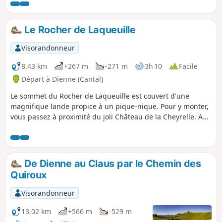
très chantante... respirez, écoutez,
relaxez-vous !
Le Rocher de Laqueuille
Visorandonneur
8,43 km
+267 m
-271 m
3h 10
Facile
Départ à Dienne (Cantal)
Le sommet du Rocher de Laqueuille est couvert d'une
magnifique lande propice à un pique-nique. Pour y monter,
vous passez à proximité du joli Château de la Cheyrelle. Au
retour, ne manquez pas de visiter le beau village de Dienne
qui possède une remarquable église du XIIe siècle avec un
clocher à peigne et de très belles maisons anciennes.
De Dienne au Claus par le Chemin des
Quiroux
Visorandonneur
13,02 km
+566 m
-529 m