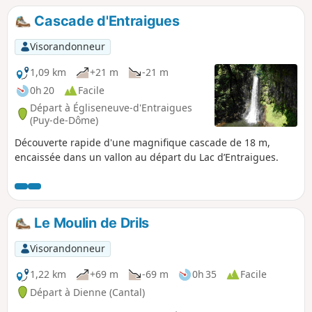
Cascade d'Entraigues
Visorandonneur
1,09 km
+21 m
-21 m
0h 20
Facile
Départ à Égliseneuve-d'Entraigues
(Puy-de-Dôme)
Découverte rapide d'une magnifique cascade de 18 m,
encaissée dans un vallon au départ du Lac d’Entraigues.
Le Moulin de Drils
Visorandonneur
1,22 km
+69 m
-69 m
0h 35
Facile
Départ à Dienne (Cantal)