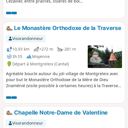
Cézallier, entre prairies, lisières de bois
et zone humide. Ouvrez l’œil, ces
paysages préservés sont le refuge de
biodiversité, où vous pourrez observer
et recenser des papillons.Comptez
Le Monastère Orthodoxe de la Traverse
environ 1h30 pour sillonner ces espaces
sauvages et profitez de la nature avec 8
Visorandonneur
panneaux thématiques et une table
d’orientation pour guider votre
10,93 km
+272 m
-281 m
découverte. De nombreuses animations
3h 55
Moyenne
vous attendent.
Départ à Montgreleix (Cantal)
Agréable boucle autour du joli village de Montgreleix avec
pour but le Monastère Orthodoxe de la Mère de Dieu
Znaménié (visite possible à certaines heures) à la Traverse.
Aucune difficulté technique et grande variété de paysages
(pâturages typiques du Cézallier et burons, vallons et petits
bois, ruisseaux et cascades...). Il sera même possible de
revenir avec un Saint-Nectaire dans son sac...
Chapelle Notre-Dame de Valentine
Visorandonneur