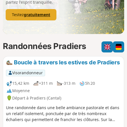
partez l’esprit tranquille.
Testez
gratuitement
Randonnées Pradiers
Boucle à travers les estives de Pradiers
Visorandonneur
15,42 km
+311 m
-313 m
5h 20
Moyenne
Départ à Pradiers (Cantal)
Une randonnée dans une belle ambiance pastorale et dans
un relatif isolement, ponctuée par de très nombreux
échaliers qui permettent de franchir les clôtures. Sur la
majeure partie du parcours, on bénéficie d'un superbe