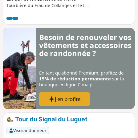
Tourbière du Frau de Collanges et le Lac
de Sauvages. Sur ce secteur, j'ai
rencontré un loup l'hiver 2017. Puis je
l'ai oublié jusqu'au début 2025. Celui ci
s'est alors manifesté avec de multiples
Besoin de renouveler vos
attaques sur les troupeaux entre l'hiver
vêtements et accessoires
et l'été. J'ai retrouvé sa trace et connais
ses lieux de prédilection. Ceci ne vous
de randonnée ?
garantit pas que vous allez le voir, mais
peut faciliter les chances d'une
rencontre.
En tant qu’abonné Premium, profitez de
15% de réduction permanente
sur la
boutique en ligne Cimalp
J'en profite
Tour du Signal du Luguet
Visorandonneur