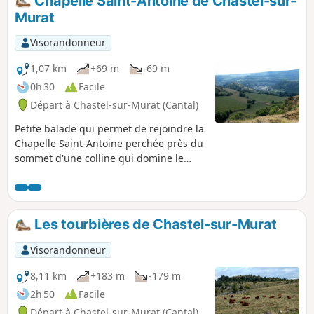
Chapelle Saint-Antoine de Chastel-sur-
Murat
Visorandonneur
1,07 km
+69 m
-69 m
0h 30
Facile
Départ à Chastel-sur-Murat (Cantal)
Petite balade qui permet de rejoindre la
Chapelle Saint-Antoine perchée près du
sommet d'une colline qui domine le
village et qui constitue un magnifique
belvédère.
Les tourbières de Chastel-sur-Murat
Visorandonneur
8,11 km
+183 m
-179 m
2h 50
Facile
Départ à Chastel-sur-Murat (Cantal)