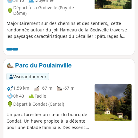
5h 10
Moyenne
Départ à La Godivelle (Puy-de-
Dôme)
Majoritairement sur des chemins et des sentiers,, cette
randonnée autour du joli Hameau de la Godivelle traverse
les paysages caractéristiques du Cézallier : pâturages à
perte de vue, lignes douces des "Montagnes", tourbières,
lacs et quelques bois. Au retour, passage par le Lac de
Saint-Alyre et la Réserve Naturelle des Sagnes de la
Godivelle.
Parc du Poulainville
Visorandonneur
1,59 km
+67 m
-67 m
0h 40
Facile
Départ à Condat (Cantal)
Un parc forestier au cœur du bourg de
Condat. Un havre propice à la détente
pour une balade familiale. Des essences
forestières variées et une faune aviaire