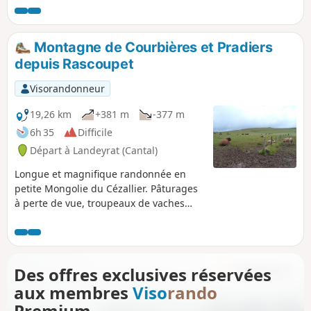
panorama sur les Monts du cantal. Bien lire l'avertissement
dans les informations pratiques avant d'entreprendre cette
randonnée. Cette randonnée combine deux circuits conçus
Montagne de Courbières et Pradiers
et proposés par Chamina.
depuis Rascoupet
Visorandonneur
19,26 km
+381 m
-377 m
6h 35
Difficile
Départ à Landeyrat (Cantal)
Longue et magnifique randonnée en
petite Mongolie du Cézallier. Pâturages
à perte de vue, troupeaux de vaches
Aubrac et Salers, Burons... et les Monts
du Cantal à l'horizon. Pas de difficulté
technique, bons sentiers ou larges
chemins toujours bien balisés, passages
Des offres exclusives réservées
des barrières par de nombreuses
aux membres
Viso
rando
échelles. Le tracé forme une boucle
hormis la partie entre Rascoupet et
Premium