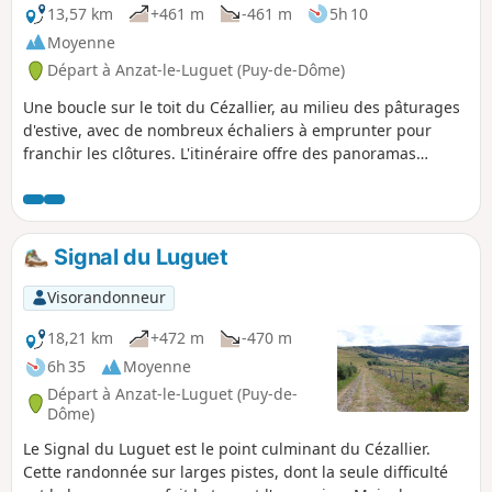
13,57 km
+461 m
-461 m
5h 10
Moyenne
Départ à Anzat-le-Luguet (Puy-de-Dôme)
Une boucle sur le toit du Cézallier, au milieu des pâturages
d'estive, avec de nombreux échaliers à emprunter pour
franchir les clôtures. L'itinéraire offre des panoramas
étendus sur les Monts du Cantal et les Monts Dore avec le
Puy de Sancy. On passe au pied des deux points culminants
du Cézallier mais sans les gravir car, entourés de bois, ils
n'offrent aucune vue. Circuit conçu et proposé par Chamina.
Signal du Luguet
Visorandonneur
18,21 km
+472 m
-470 m
6h 35
Moyenne
Départ à Anzat-le-Luguet (Puy-de-
Dôme)
Le Signal du Luguet est le point culminant du Cézallier.
Cette randonnée sur larges pistes, dont la seule difficulté