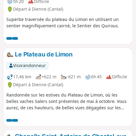
5h 20
Difficile
Départ à Dienne (Cantal)
Superbe traversée du plateau du Limon en utilisant un
sentier magnifiquement cairné, le Sentier des Quirous.
Le Plateau de Limon
Visorandonneur
17,46 km
+622 m
-621 m
6h 45
Difficile
Départ à Dienne (Cantal)
Randonnée sur les estives du Plateau de Limon, où les
belles vaches Salers sont présentes de mai à octobre. Vous
aurez, de ces hauteurs, de belles vues dégagées sur les
vallées et les massifs environnants, en particulier le Puy
Mary. Ce circuit emprunte une partie du Sentier des
Quirous, remarquable par son balisage ancien fait de
pierres dressées.Application Visorando indispensable