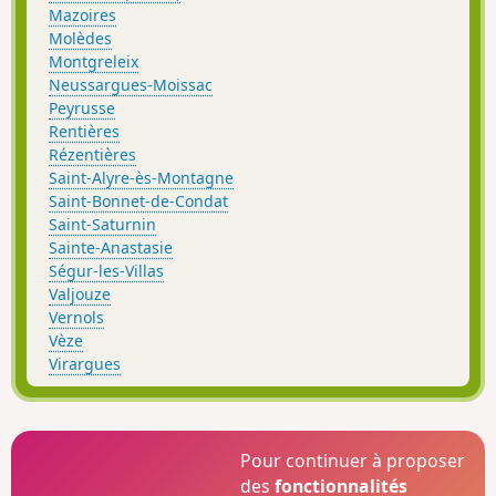
Mazoires
Molèdes
Montgreleix
Neussargues-Moissac
Peyrusse
Rentières
Rézentières
Saint-Alyre-ès-Montagne
Saint-Bonnet-de-Condat
Saint-Saturnin
Sainte-Anastasie
Ségur-les-Villas
Valjouze
Vernols
Vèze
Virargues
Pour continuer à proposer
des
fonctionnalités