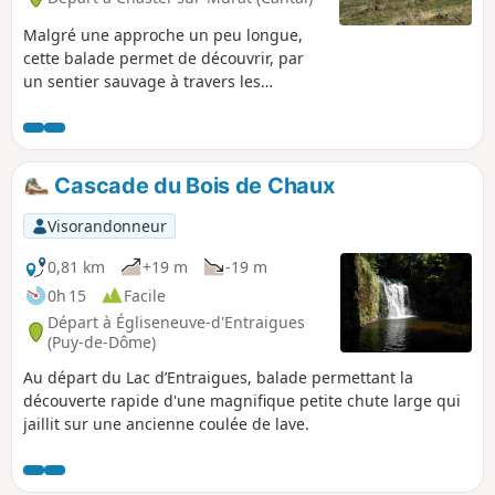
Malgré une approche un peu longue,
cette balade permet de découvrir, par
un sentier sauvage à travers les
pâturages, plusieurs tourbières à
différents stades d'évolution et une vue
magnifique sur les monts du Cantal et
la planèze côté Saint-Flour.
Cascade du Bois de Chaux
Visorandonneur
0,81 km
+19 m
-19 m
0h 15
Facile
Départ à Égliseneuve-d'Entraigues
(Puy-de-Dôme)
Au départ du Lac d’Entraigues, balade permettant la
découverte rapide d'une magnifique petite chute large qui
jaillit sur une ancienne coulée de lave.