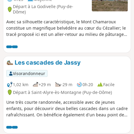
Départ à La Godivelle (Puy-de-
Dôme)
Avec sa silhouette caractéristique, le Mont Chamaroux
constitue un magnifique belvédère au cœur du Cézallier; le
tracé proposé ici est un aller-retour au milieu de pâturages
peu fréquentés, où il faudra apprivoiser les clôtures et
savoir composer avec les troupeaux... Pas de difficultés
techniques hormis la montée finale un peu raide et
souplesse et agilité pour le passage des clôtures. Ajout
Les cascades de Jassy
modérateur au 19/08/2021. Voir les commentaires en bas de
cette fiche en ce qui concerne les passages dans les estives
Visorandonneur
lorsque les troupeaux sont présents
1,02 km
+29 m
-29 m
0h 20
Facile
Départ à Saint-Alyre-ès-Montagne (Puy-de-Dôme)
Une très courte randonnée, accessible avec de jeunes
enfants, pour découvrir deux belles cascades dans un cadre
rafraîchissant. On bénéficie également d'un beau point de
vue sur les pâturages d'estive et les sommets avoisinants.