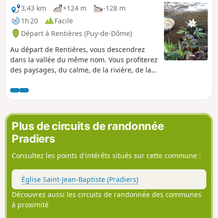
3,43 km
+124 m
-128 m
1h 20
Facile
Départ à Rentières (Puy-de-Dôme)
Au départ de Rentières, vous descendrez
dans la vallée du même nom. Vous profiterez
des paysages, du calme, de la rivière, de la
flore et si besoin l'ombre des sous bois
Plus de circuits de randonnée
Pradiers
Consultez les points d'intérêts situés sur cette commune :
Église Saint-Jean-Baptiste (Pradiers)
Découvrez aussi les circuits de randonnée des communes
à proximité