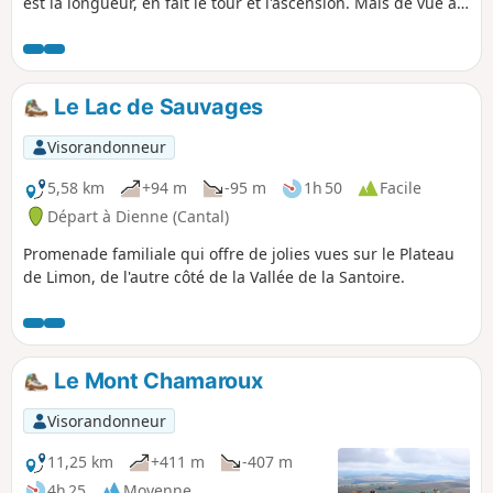
est la longueur, en fait le tour et l'ascension. Mais de vue au
sommet, point, car il est couvert d’arbres ! On pourra
néanmoins se régaler en contournant le sommet et se
reconstituer un panorama à 360°, du Puy de Dôme aux
Monts du Cantal.
Le Lac de Sauvages
Visorandonneur
5,58 km
+94 m
-95 m
1h 50
Facile
Départ à Dienne (Cantal)
Promenade familiale qui offre de jolies vues sur le Plateau
de Limon, de l'autre côté de la Vallée de la Santoire.
Le Mont Chamaroux
Visorandonneur
11,25 km
+411 m
-407 m
4h 25
Moyenne