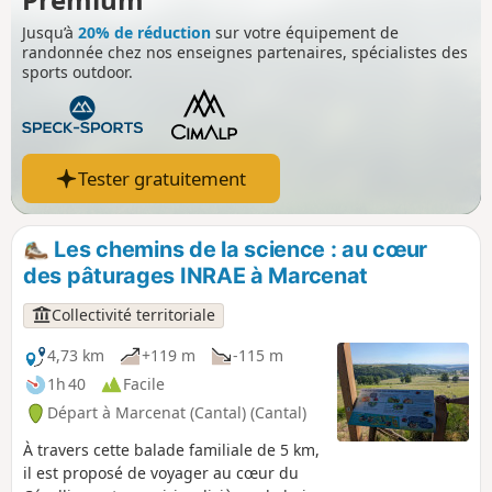
avant Courbières qui s'effectue en aller-
Jusqu’à
20% de réduction
sur votre équipement de
retour.
randonnée chez nos enseignes partenaires, spécialistes des
sports outdoor.
Tester gratuitement
Les chemins de la science : au cœur
des pâturages INRAE à Marcenat
Collectivité territoriale
4,73 km
+119 m
-115 m
1h 40
Facile
Départ à Marcenat (Cantal) (Cantal)
À travers cette balade familiale de 5 km,
il est proposé de voyager au cœur du