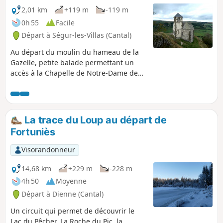
2,01 km
+119 m
-119 m
0h 55
Facile
Départ à Ségur-les-Villas (Cantal)
Au départ du moulin du hameau de la
Gazelle, petite balade permettant un
accès à la Chapelle de Notre-Dame de
Valentine sur son promontoire. Celui-ci
offre un magnifique panorama des
monts du Cantal au Cézallier et
notamment sur la vallée de la Santoire.
La trace du Loup au départ de
Fortuniès
Visorandonneur
14,68 km
+229 m
-228 m
4h 50
Moyenne
Départ à Dienne (Cantal)
Un circuit qui permet de découvrir le
Lac du Pêcher, La Roche du Pic, la