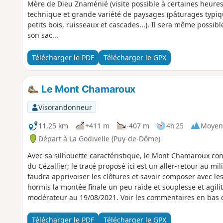
Mère de Dieu Znaménié (visite possible à certaines heures)
technique et grande variété de paysages (pâturages typiqu
petits bois, ruisseaux et cascades...). Il sera même possib
son sac...
Télécharger le PDF
Télécharger le GPX
Le Mont Chamaroux
Visorandonneur
11,25 km
+411 m
-407 m
4h 25
Moyen
Départ à La Godivelle (Puy-de-Dôme)
Avec sa silhouette caractéristique, le Mont Chamaroux co
du Cézallier; le tracé proposé ici est un aller-retour au mi
faudra apprivoiser les clôtures et savoir composer avec les
hormis la montée finale un peu raide et souplesse et agilité p
modérateur au 19/08/2021. Voir les commentaires en bas de
passages dans les estives lorsque les troupeaux sont prés
Télécharger le PDF
Télécharger le GPX