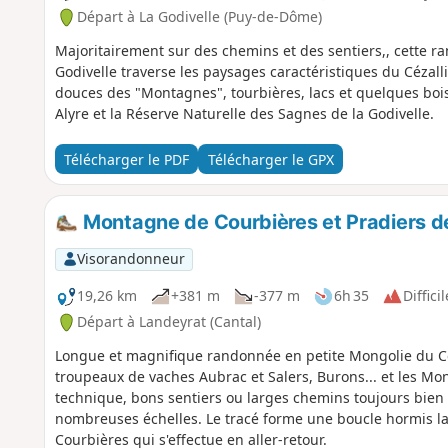
Départ à La Godivelle (Puy-de-Dôme)
Majoritairement sur des chemins et des sentiers,, cette 
Godivelle traverse les paysages caractéristiques du Cézalli
douces des "Montagnes", tourbières, lacs et quelques bois.
Alyre et la Réserve Naturelle des Sagnes de la Godivelle.
Télécharger le PDF
Télécharger le GPX
Montagne de Courbières et Pradiers d
Visorandonneur
19,26 km
+381 m
-377 m
6h 35
Difficil
Départ à Landeyrat (Cantal)
Longue et magnifique randonnée en petite Mongolie du Céz
troupeaux de vaches Aubrac et Salers, Burons... et les Mont
technique, bons sentiers ou larges chemins toujours bien 
nombreuses échelles. Le tracé forme une boucle hormis la
Courbières qui s'effectue en aller-retour.