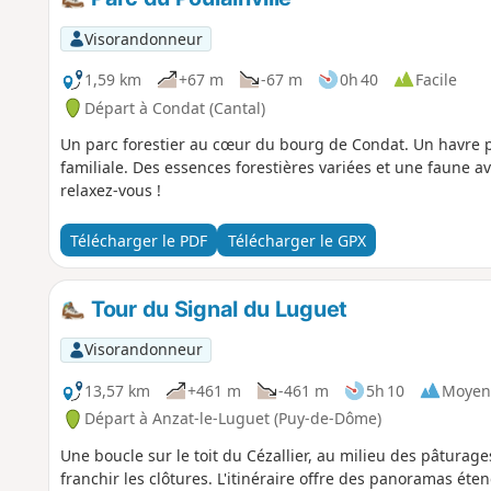
Visorandonneur
1,59 km
+67 m
-67 m
0h 40
Facile
Départ à Condat (Cantal)
Un parc forestier au cœur du bourg de Condat. Un havre p
familiale. Des essences forestières variées et une faune avi
relaxez-vous !
Télécharger le PDF
Télécharger le GPX
Tour du Signal du Luguet
Visorandonneur
13,57 km
+461 m
-461 m
5h 10
Moyen
Départ à Anzat-le-Luguet (Puy-de-Dôme)
Une boucle sur le toit du Cézallier, au milieu des pâtura
franchir les clôtures. L'itinéraire offre des panoramas ét