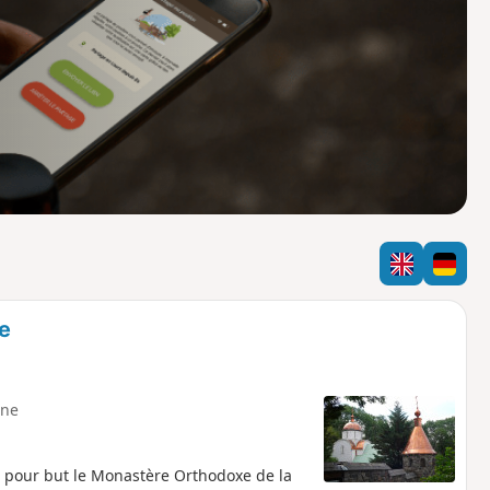
o
a
i
m
p
e
ne
c pour but le Monastère Orthodoxe de la