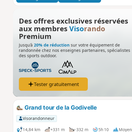
Des offres exclusives réservées
aux membres
Viso
rando
Premium
Jusqu’à
20% de réduction
sur votre équipement de
randonnée chez nos enseignes partenaires, spécialistes
des sports outdoor.
Tester gratuitement
Grand tour de la Godivelle
Visorandonneur
14,84 km
+331 m
-332 m
5h 10
Moyen