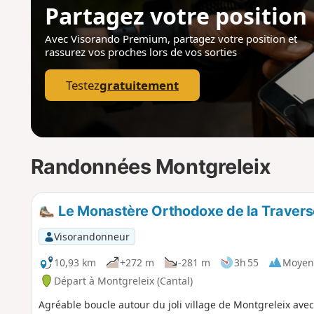
Partagez votre position
Avec Visorando Premium, partagez votre position
et
rassurez vos proches lors de vos sorties
Testez
gratuitement
Randonnées Montgreleix
Le Monastère Orthodoxe de la Travers
Visorandonneur
10,93 km
+272 m
-281 m
3h 55
Moyen
Départ à Montgreleix (Cantal)
Agréable boucle autour du joli village de Montgreleix ave