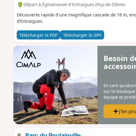
Départ à Égliseneuve-d'Entraigues (Puy-de-Dôme)
Découverte rapide d'une magnifique cascade de 18 m, enc
d’Entraigues.
Télécharger le PDF
Télécharger le GPX
Besoin d
accessoi
En tant qu’abo
sur la boutique
équipe et prot
J'en pro
Parc du Poulainville