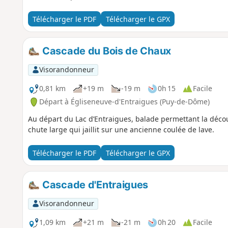
Télécharger le PDF
Télécharger le GPX
Cascade du Bois de Chaux
Visorandonneur
0,81 km
+19 m
-19 m
0h 15
Facile
Départ à Égliseneuve-d'Entraigues (Puy-de-Dôme)
Au départ du Lac d’Entraigues, balade permettant la déco
chute large qui jaillit sur une ancienne coulée de lave.
Télécharger le PDF
Télécharger le GPX
Cascade d'Entraigues
Visorandonneur
1,09 km
+21 m
-21 m
0h 20
Facile