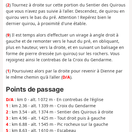
(
2
) Tournez à droite sur cette portion du Sentier des Quirous
que vous n'avez pas suivie à l'aller. Descendez, de quirou en
quirou vers le bas du pré. Attention ! Repérez bien le
dernier quirou, à proximité d'une étable.
(
9
) Il est temps alors d'effectuer un virage à angle droit à
gauche et de remonter vers le haut du pré, en obliquant,
plus en hauteur, vers la droite, et en suivant un balisage en
forme de pierre dressée (un quirou) sur les rochers. Vous
rejoignez ainsi le contrebas de la Croix du Gendarme.
(
1
) Poursuivez alors par la droite pour revenir à Dienne par
le même chemin qu'à l'aller (
D/A
).
Points de passage
D/A
: km 0 - alt. 1 072 m - En contrebas de l'église
1
: km 2.36 - alt. 1 339 m - Croix du Gendarme
2
: km 3.54 - alt. 1 374 m - Sentier des Quirous à droite
3
: km 4.96 - alt. 1 425 m - Tout droit puis à gauche
4
: km 6.88 - alt. 1 545 m - Pic rocheux sur la gauche
5
: km 8.63 - alt. 1 610 m - Escabeau