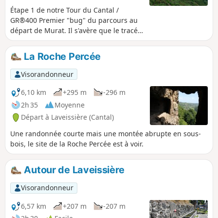
qui peuplent ce coin de Cantal et qui
Étape 1 de notre Tour du Cantal /
savent partager avec bonheur leur
GR®400 Premier "bug" du parcours au
territoire.
départ de Murat. Il s'avère que le tracé
du GR®400 a été modifié suite à des
soucis de droits de passage (d'après ce
La Roche Percée
que nous avons compris). Ainsi, au lieu
de monter depuis Murat sur les crêtes
Visorandonneur
et de cheminer sur celles-ci jusqu’au
rocher du Bec de l'Aigle, il faut
6,10 km
+295 m
-296 m
redescendre au village de Laveissière
2h 35
Moyenne
pour remonter à partir de la Bourgeade.
Départ à Laveissière (Cantal)
Il a été décidé de partir de Laveissière.
Une randonnée courte mais une montée abrupte en sous-
bois, le site de la Roche Percée est à voir.
Autour de Laveissière
Visorandonneur
6,57 km
+207 m
-207 m