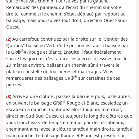
sur le mauvais chemin. Poursuivez par la gauche.
Remarquez des panneaux à l'écart du chemin sur votre
droite, comme si le chemin s'était déplacé par rapport au
balisage, mais poursuivez tout droit, direction Ouest-Sud-
Ouest.
(
2
) Au carrefour, continuez par la droite sur le "Sentier des
Quirous" balisé en Vert. Cette portion est aussi balisée par
®
le GR®
4 (Rouge et Blanc). Ensuite il faut littéralement
suivre les quirous, c'est à dire ces pierres dressées tous les
20 mètres environ, balisant un chemin sûr à travers le
plateau constellé de tourbières et marécages. Vous
®
remarquerez des balisages GR®
sur certaines de ces
pierres.
(
3
) Arrivé à une clôture, passez la barrière puis, juste après,
®
en suivant le balisage GR®
Rouge et Blanc, escaladez un
escabeau à gauche. Continuez alors toujours tout droit,
direction Sud-Sud-Ouest, et toujours le long de clôtures que
vous franchissez de temps en temps par des escabeaux,
cheminant ainsi avec la clôture tantôt à main droite, tantôt à
main gauche. Le balisage Rouge et Blanc est présent sur