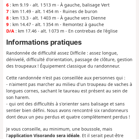
6
: km 9.19 - alt. 1 513 m - À gauche, balisage Vert
7
: km 11.49 - alt. 1 454 m - Ruines de buron
8
: km 13.3 - alt. 1 403 m - À gauche vers Dienne
9
: km 14.47 - alt. 1 354 m - Remontez à gauche
D/A
: km 17.46 - alt. 1 073 m - En contrebas de l'église
Informations pratiques
Randonnée de difficulté assez Difficile : assez longue,
dénivelé, difficulté d'orientation, passage de clôture, gestion
des troupeaux ! Équipement classique du randonneur.
Cette randonnée n'est pas conseillée aux personnes qui :
- n'aiment pas marcher au milieu d'un troupeau de vaches à
longues cornes, sachant le taureau est présent au sein de
son harem.
- qui ont des difficultés à s'orienter sans balisage et sans
sentier bien défini. Nous avons rencontré six randonneurs
dont deux un peu perdus et quatre complètement perdus !
Je vous conseille, au minimum, une boussole, mais
l'
application Visorando sera idéale
. Et il serait peut-être