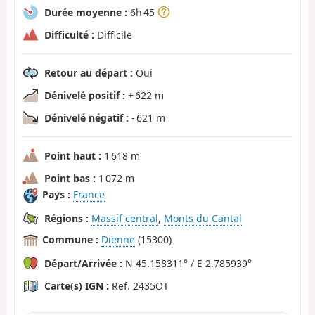
Durée moyenne :
6h 45
Difficulté :
Difficile
Retour au départ :
Oui
Dénivelé positif :
+ 622 m
Dénivelé négatif :
- 621 m
Point haut :
1 618 m
Point bas :
1 072 m
Pays :
France
Régions :
Massif central
,
Monts du Cantal
Commune :
Dienne
(15300)
Départ/Arrivée :
N 45.158311° / E 2.785939°
Carte(s) IGN :
Ref. 2435OT