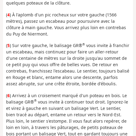
quelques poteaux de la clôture.
(
4
) À l'aplomb d'un pic rocheux sur votre gauche (1566
mètres), passez un escabeau pour poursuivre avec la
clôture à main gauche. Vous arrivez plus loin en contrebas
du Puy de Niermont.
®
(
5
) Sur votre gauche, le balisage GR®
vous invite à franchir
un escabeau, mais continuez pour faire un aller-retour
d'une centaine de mètres sur la droite jusqu'au sommet de
ce petit puy qui vous offre de belles vues. De retour en
contrebas, franchissez l'escabeau. Le sentier, toujours balisé
en Rouge et blanc, entame alors une descente, parfois
assez abrupte, sur une crête étroite, bordée d'éboulis.
(
6
) Arrivez à un croisement marqué d'un poteau en bois. Le
®
balisage GR®
vous invite à continuer tout droit. Ignorez-le
et virez à gauche en suivant un balisage Vert. Le sentier,
bien tracé au départ, entame un retour vers le Nord-Est.
Plus loin, le sentier s'estompe. Il vous faut alors repérer, de
loin en loin, à travers les pâturages, de petits poteaux de
bois portant un balisage Vert, tout en gardant toujours une