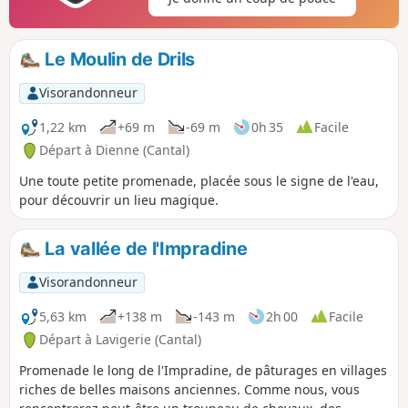
Le Moulin de Drils
Visorandonneur
1,22 km
+69 m
-69 m
0h 35
Facile
Départ à Dienne (Cantal)
Une toute petite promenade, placée sous le signe de l'eau,
pour découvrir un lieu magique.
La vallée de l'Impradine
Visorandonneur
5,63 km
+138 m
-143 m
2h 00
Facile
Départ à Lavigerie (Cantal)
Promenade le long de l'Impradine, de pâturages en villages
riches de belles maisons anciennes. Comme nous, vous