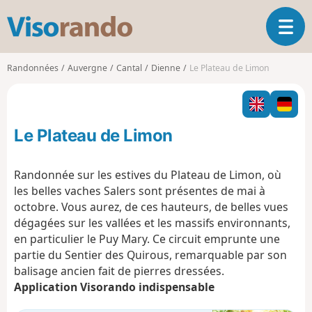
V
O
i
u
s
v
o
Randonnées
Auvergne
Cantal
Dienne
Le Plateau de Limon
r
r
i
a
r
n
l
d
Le Plateau de Limon
a
o
n
a
Randonnée sur les estives du Plateau de Limon, où
v
les belles vaches Salers sont présentes de mai à
i
octobre. Vous aurez, de ces hauteurs, de belles vues
g
dégagées sur les vallées et les massifs environnants,
a
t
en particulier le Puy Mary. Ce circuit emprunte une
i
partie du Sentier des Quirous, remarquable par son
o
balisage ancien fait de pierres dressées.
n
Application Visorando indispensable