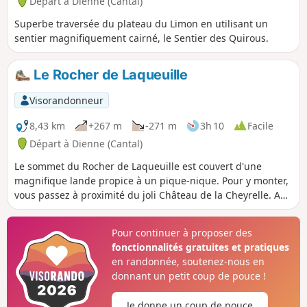
Départ à Dienne (Cantal)
Superbe traversée du plateau du Limon en utilisant un
sentier magnifiquement cairné, le Sentier des Quirous.
Le Rocher de Laqueuille
Visorandonneur
8,43 km
+267 m
-271 m
3h 10
Facile
Départ à Dienne (Cantal)
Le sommet du Rocher de Laqueuille est couvert d'une
magnifique lande propice à un pique-nique. Pour y monter,
vous passez à proximité du joli Château de la Cheyrelle. Au
retour, ne manquez pas de visiter le beau village de Dienne
qui possède une remarquable église du XIIe siècle avec un
Pour continuer à proposer des
clocher à peigne et de très belles maisons anciennes.
fonctionnalités gratuites et pratiques
en randonnée, soutenez-nous en
donnant un petit coup de pouce !
Je donne un coup de pouce