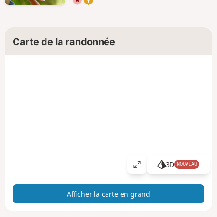
Carte de la randonnée
3D
NOUVEAU
A
ff
i
Afficher la carte en grand
c
h