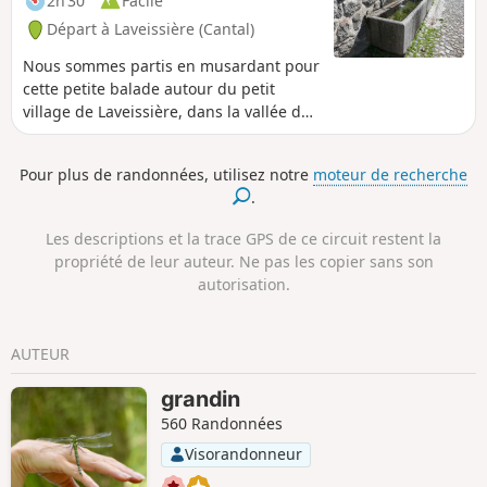
2h 30
Facile
Départ à Laveissière (Cantal)
Nous sommes partis en musardant pour
cette petite balade autour du petit
village de Laveissière, dans la vallée de
l'Alagnon car notre but initial était de
cueillir des mûres. Ce que nous avons
Pour plus de randonnées, utilisez notre
moteur de recherche
fait mais ce petit circuit méritait d'être
.
partagé car il recèle de jolies choses à
voir.
Les descriptions et la trace GPS de ce circuit restent la
propriété de leur auteur. Ne pas les copier sans son
autorisation.
AUTEUR
grandin
560 Randonnées
Visorandonneur