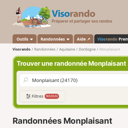
V
i
s
o
r
a
Outils
Randonnées
Aide ↗
Viso
rando
Pre
n
Visorando
Randonnées
Aquitaine
Dordogne
Monplaisant
d
o
Trouver une randonnée Monplaisant
Filtres
NOUVEAU
Randonnées Monplaisant