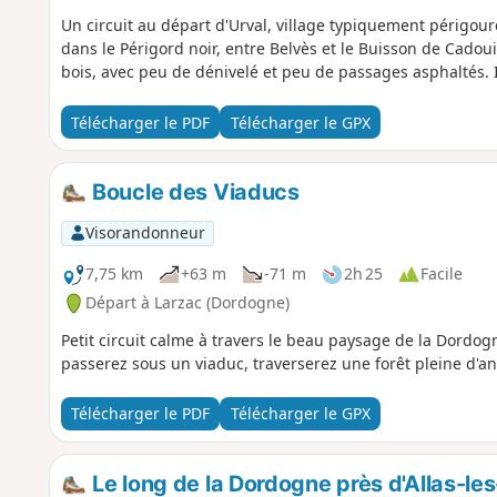
Un circuit au départ d'Urval, village typiquement périgour
dans le Périgord noir, entre Belvès et le Buisson de Cado
bois, avec peu de dénivelé et peu de passages asphaltés. I
Télécharger le PDF
Télécharger le GPX
Boucle des Viaducs
Visorandonneur
7,75 km
+63 m
-71 m
2h 25
Facile
Départ à Larzac (Dordogne)
Petit circuit calme à travers le beau paysage de la Dordog
passerez sous un viaduc, traverserez une forêt pleine d'
Télécharger le PDF
Télécharger le GPX
Le long de la Dordogne près d'Allas-le