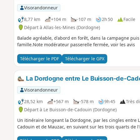
Visorandonneur
8,77 km
+104 m
-107 m
2h 50
Facile
Départ à Allas-les-Mines (Dordogne)
Balade agréable, d'abord en forêt, dans la campagne puis 
famille.Note modérateur passerelle fermée, voir les avis
Télécharger le PDF
Télécharger le GPX
La Dordogne entre Le Buisson-de-Cad
Visorandonneur
28,52 km
+567 m
-578 m
9h 45
Très di
Départ à Le Buisson-de-Cadouin (Dordogne)
Un itinéraire longeant la Dordogne, par les cingles entre 
Cadouin et de Mauzac, en suivant sur les trois quarts de l'