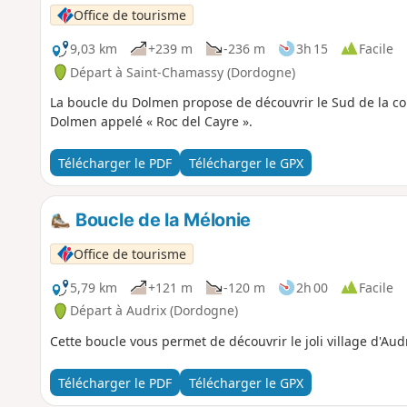
Office de tourisme
9,03 km
+239 m
-236 m
3h 15
Facile
Départ à Saint-Chamassy (Dordogne)
La boucle du Dolmen propose de découvrir le Sud de la c
Dolmen appelé « Roc del Cayre ».
Télécharger le PDF
Télécharger le GPX
Boucle de la Mélonie
Office de tourisme
5,79 km
+121 m
-120 m
2h 00
Facile
Départ à Audrix (Dordogne)
Cette boucle vous permet de découvrir le joli village d'Aud
Télécharger le PDF
Télécharger le GPX