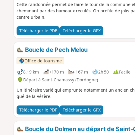
Cette randonnée permet de faire le tour de la commune e
cheminant par des hameaux reculés. On profite de jolis p
centre urbain.
Télécharger le PDF
Télécharger le GPX
Boucle de Pech Melou
Office de tourisme
8,19 km
+170 m
-167 m
2h 50
Facile
Départ à Saint-Chamassy (Dordogne)
Un itinéraire varié qui emprunte notamment un ancien chem
gué de la Vézère.
Télécharger le PDF
Télécharger le GPX
Boucle du Dolmen au départ de Saint