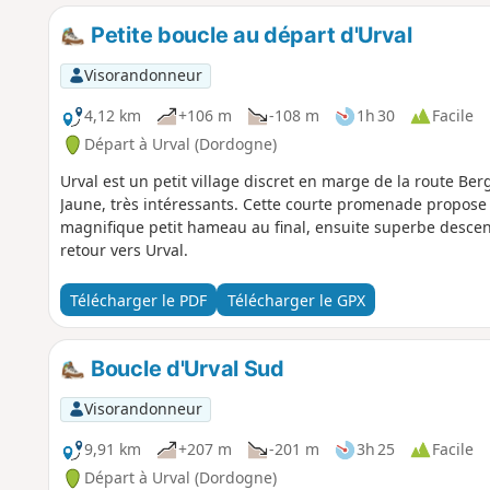
Petite boucle au départ d'Urval
Visorandonneur
4,12 km
+106 m
-108 m
1h 30
Facile
Départ à Urval (Dordogne)
Urval est un petit village discret en marge de la route Be
Jaune, très intéressants. Cette courte promenade propos
magnifique petit hameau au final, ensuite superbe descente
retour vers Urval.
Télécharger le PDF
Télécharger le GPX
Boucle d'Urval Sud
Visorandonneur
9,91 km
+207 m
-201 m
3h 25
Facile
Départ à Urval (Dordogne)