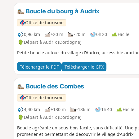
Boucle du bourg à Audrix
Office de tourisme
0,96 km
+20 m
-20 m
0h 20
Facile
Départ à Audrix (Dordogne)
Petite boucle autour du village d'Audrix, accessible aux f
Télécharger le PDF
Télécharger le GPX
Boucle des Combes
Office de tourisme
4,40 km
+130 m
-136 m
1h 40
Facile
Départ à Audrix (Dordogne)
Boucle agréable en sous-bois facile, sans difficulté. Une p
promener et permettant de découvrir le village d’Audrix.