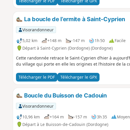
Télécharger le PDF
Télécharger le GPX
La boucle de l’ermite à Saint-Cyprien
Visorandonneur
5,02 km
+148 m
-147 m
1h 50
Facile
Départ à Saint-Cyprien (Dordogne) (Dordogne)
Cette randonnée retrace le Saint-Cyprien d’hier à aujourd’h
du village qui porte en elle les origines et l’histoire de l
Télécharger le PDF
Télécharger le GPX
Boucle du Buisson de Cadouin
Visorandonneur
10,96 km
+164 m
-157 m
3h 35
Moyen
Départ à Le Buisson-de-Cadouin (Dordogne)