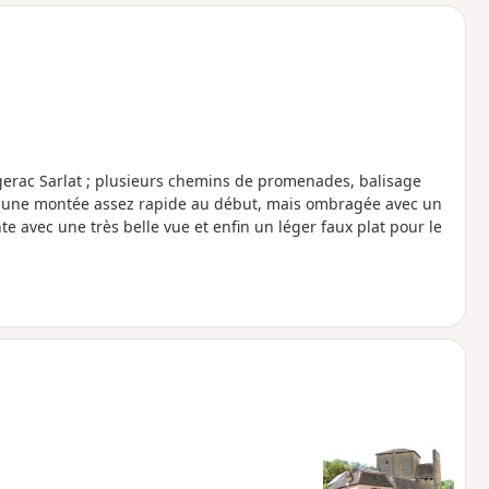
o
a
i
m
p
rgerac Sarlat ; plusieurs chemins de promenades, balisage
e une montée assez rapide au début, mais ombragée avec un
 avec une très belle vue et enfin un léger faux plat pour le