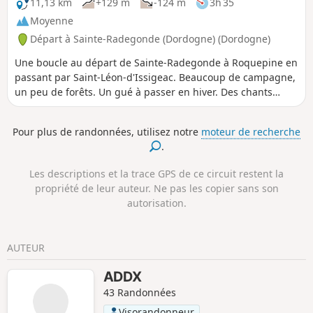
la bastide de Beaumont du Périgord. À
11,13 km
+129 m
-124 m
3h 35
découvrir, par exemple, par une belle après-
Moyenne
midi d'été.
Départ à Sainte-Radegonde (Dordogne) (Dordogne)
Une boucle au départ de Sainte-Radegonde à Roquepine en
passant par Saint-Léon-d'Issigeac. Beaucoup de campagne,
un peu de forêts. Un gué à passer en hiver. Des chants
d'oiseaux, un chevreuil, des paysages de partout. Un peu de
petites routes, sans voitures ou presque. Et puis les
Pour plus de randonnées, utilisez notre
moteur de recherche
vestiges du Moulin de Pincanelle après le Bois de Bayard.
.
Les descriptions et la trace GPS de ce circuit restent la
propriété de leur auteur. Ne pas les copier sans son
autorisation.
AUTEUR
ADDX
43 Randonnées
Visorandonneur