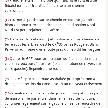
(
5
) Prendre le chemin à droite qui franchit le ruisseau de
Ribatol (un petit filet d'eau) et arrive à un chemin
carrossable.
(
6
) Tourner à gauche sur ce chemin en castine (calcaire
blanc), et poursuivre tout droit dans une direction Nord-
®
Nord-Est pour rejoindre le GR
36.
(
7
) Traverser la route (croix) et continuer sur un chemin de
®
terre sous les arbres, c'est le GR
36 balisé Rouge et Blanc.
Parvenir au niveau d'une route près du lieu-dit les Fargues.
®
(
8
) Quitter le GR
pour virer à gauche, là encore dans un
chemin creux bordé d'arbres (jolie plantation de noyers sur
votre gauche). Rejoindre une route.
(
9
) Suivre à gauche la route asphaltée puis après 20m à
droite, en direction du Nord jusqu'à un nouveau croisement.
(
10
) Prendre à gauche la route qui rejoint un petit groupe
de maisons. Ne pas entrer dans le hameau de Fondure,
continuer légèrement sur la gauche un sentier encadré de