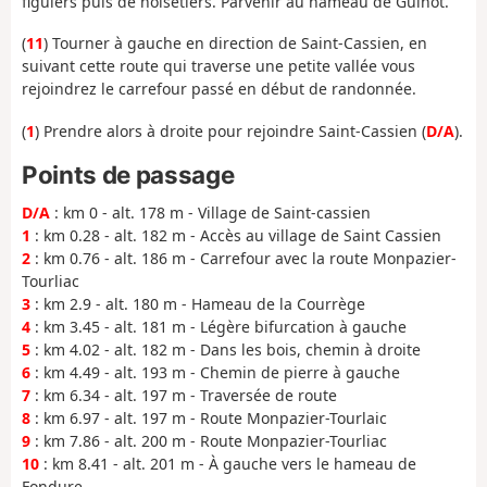
figuiers puis de noisetiers. Parvenir au hameau de Guinot.
(
11
) Tourner à gauche en direction de Saint-Cassien, en
suivant cette route qui traverse une petite vallée vous
rejoindrez le carrefour passé en début de randonnée.
(
1
) Prendre alors à droite pour rejoindre Saint-Cassien (
D/A
).
Points de passage
D/A
: km 0 - alt. 178 m - Village de Saint-cassien
1
: km 0.28 - alt. 182 m - Accès au village de Saint Cassien
2
: km 0.76 - alt. 186 m - Carrefour avec la route Monpazier-
Tourliac
3
: km 2.9 - alt. 180 m - Hameau de la Courrège
4
: km 3.45 - alt. 181 m - Légère bifurcation à gauche
5
: km 4.02 - alt. 182 m - Dans les bois, chemin à droite
6
: km 4.49 - alt. 193 m - Chemin de pierre à gauche
7
: km 6.34 - alt. 197 m - Traversée de route
8
: km 6.97 - alt. 197 m - Route Monpazier-Tourlaic
9
: km 7.86 - alt. 200 m - Route Monpazier-Tourliac
10
: km 8.41 - alt. 201 m - À gauche vers le hameau de
Fondure