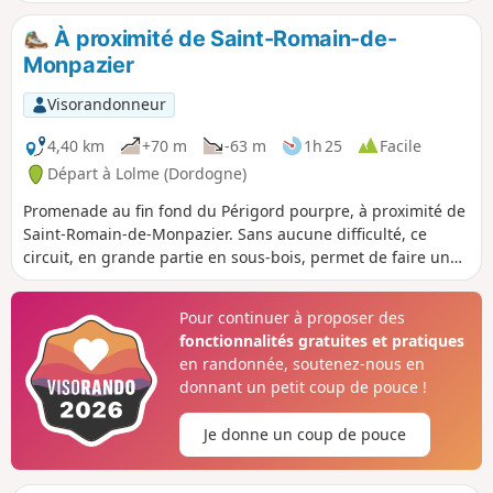
le dénivelé est faible. De quoi passer une très bonne après-
midi (ou matinée).
À proximité de Saint-Romain-de-
Monpazier
Visorandonneur
4,40 km
+70 m
-63 m
1h 25
Facile
Départ à Lolme (Dordogne)
Promenade au fin fond du Périgord pourpre, à proximité de
Saint-Romain-de-Monpazier. Sans aucune difficulté, ce
circuit, en grande partie en sous-bois, permet de faire une
petite boucle au sein d'une nature préservée dans un
endroit qui a très peu changé depuis de nombreuses
Pour continuer à proposer des
années. Idéal avec des enfants.
fonctionnalités gratuites et pratiques
en randonnée, soutenez-nous en
donnant un petit coup de pouce !
Je donne un coup de pouce