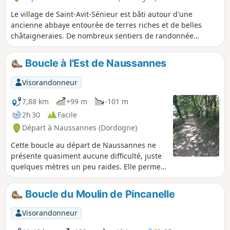
Le village de Saint-Avit-Sénieur est bâti autour d'une
ancienne abbaye entourée de terres riches et de belles
châtaigneraies. De nombreux sentiers de randonnée
permettent de graviter autour du village. Cette balade
s'inspire de l'un d'eux, mais un peu raccourcie. Ainsi elle
Boucle à l'Est de Naussannes
peut être réalisée très facilement en une demi journée. La
première partie emprunte le GR® et permet de découvrir
Visorandonneur
sous-bois et prairies, la deuxième suit principalement des
chemins vicinaux asphaltés.
7,88 km
+99 m
-101 m
2h 30
Facile
Départ à Naussannes (Dordogne)
Cette boucle au départ de Naussannes ne
présente quasiment aucune difficulté, juste
quelques mètres un peu raides. Elle permet
de découvrir la campagne autour de ce petit
village avec de belles parties ombragées
Boucle du Moulin de Pincanelle
dans un environnement très préservé et une
végétation typique des sols calcaires du
Visorandonneur
Périgord. Quelques beaux points de vue sur