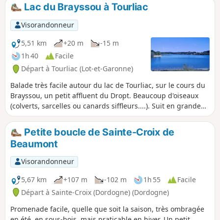
Lac du Brayssou à Tourliac
Visorandonneur
5,51 km
+20 m
-15 m
1h 40
Facile
Départ à Tourliac (Lot-et-Garonne)
Balade très facile autour du lac de Tourliac, sur le cours du
Brayssou, un petit affluent du Dropt. Beaucoup d'oiseaux
(colverts, sarcelles ou canards siffleurs....). Suit en grande
partie la courbe de niveau sur un chemin réservé aux
piétons. Comme il s'agit d'un lac de réserve, la balade est
Petite boucle de Sainte-Croix de
plus agréable au printemps, quand le lac est plein.
Beaumont
Visorandonneur
5,67 km
+107 m
-102 m
1h 55
Facile
Départ à Sainte-Croix (Dordogne) (Dordogne)
Promenade facile, quelle que soit la saison, très ombragée
en été, en sous-bois, mais praticable en hiver. Un petit