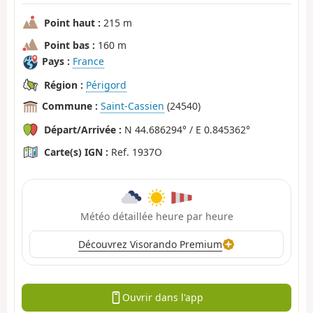
Point haut :
215 m
Point bas :
160 m
Pays :
France
Région :
Périgord
Commune :
Saint-Cassien
(24540)
Départ/Arrivée :
N 44.686294° / E 0.845362°
Carte(s) IGN :
Ref. 1937O
Météo détaillée heure par heure
Découvrez Visorando Premium
Ouvrir dans l'app