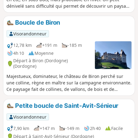
dénivelé sans difficulté qui permet de découvrir un paysage
typique du sud Périgord : petite vallée, sous-bois de chênes
et châtaigniers, maison de pierre avec toits périgourdins,
Boucle de Biron
parc avec un château (ne se visite pas) et petite église du
XIIe siècle.
Visorandonneur
12,78 km
+191 m
-185 m
4h 10
Moyenne
Départ à Biron (Dordogne)
(Dordogne)
Majestueux, dominateur, le château de Biron perché sur
une colline, règne en maître sur la campagne environnante.
Ce paysage fait de collines, de vallons, de bois et de
champs où paissent vaches et chevaux est un havre de paix
propice à la méditation.
Petite boucle de Saint-Avit-Sénieur
Visorandonneur
7,90 km
+147 m
-149 m
2h 40
Facile
Départ à Saint-Avit-Sénieur (Dordogne)