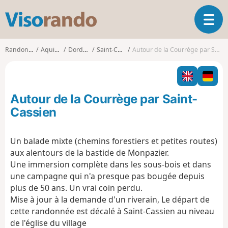
V
O
i
u
s
v
o
Randonnées
Aquitaine
Dordogne
Saint-Cassien
Autour de la Courrège par Saint-Cassien
r
r
i
a
r
n
l
d
Autour de la Courrège par Saint-
a
o
n
Cassien
a
v
Un balade mixte (chemins forestiers et petites routes)
i
aux alentours de la bastide de Monpazier.
g
a
Une immersion complète dans les sous-bois et dans
t
une campagne qui n'a presque pas bougée depuis
i
plus de 50 ans. Un vrai coin perdu.
o
Mise à jour à la demande d'un riverain, Le départ de
n
cette randonnée est décalé à Saint-Cassien au niveau
de l'église du village