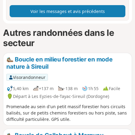
Voir les messages et avis précédents
Autres randonnées dans le
secteur
Boucle en milieu forestier en mode
nature à Sireuil
Visorandonneur
5,40 km
+137 m
-138 m
1h 55
Facile
Départ à Les Eyzies-de-Tayac-Sireuil (Dordogne)
Promenade au sein d'un petit massif forestier hors circuits
balisés, sur de petits chemins forestiers ou hors piste, sans
difficulté particulière. GPS utile.