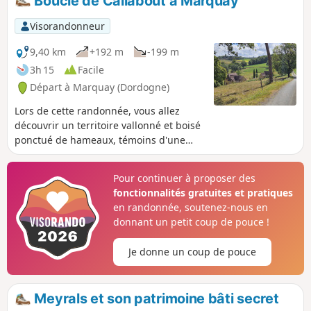
Boucle de Callabout à Marquay
Visorandonneur
9,40 km
+192 m
-199 m
3h 15
Facile
Départ à Marquay (Dordogne)
Lors de cette randonnée, vous allez
découvrir un territoire vallonné et boisé
ponctué de hameaux, témoins d'une
riche histoire paysanne. La forêt,
composée de chênes, de charmes et de
Pour continuer à proposer des
châtaigniers, offre une palette riche en
fonctionnalités gratuites et pratiques
couleurs. Ici et là, des îlots de prairie
en randonnée, soutenez-nous en
viennent agrémenter cette mosaïque.
donnant un petit coup de pouce !
Je donne un coup de pouce
Meyrals et son patrimoine bâti secret