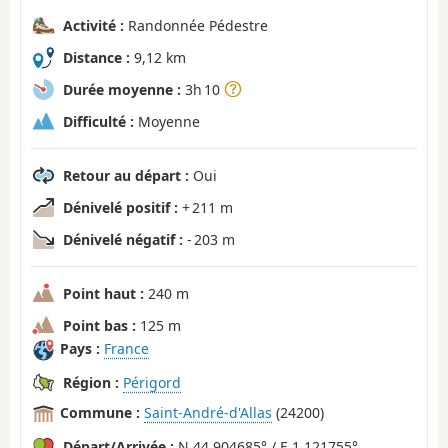
Activité :
Randonnée Pédestre
Distance :
9,12 km
Durée moyenne :
3h 10
Difficulté :
Moyenne
Retour au départ :
Oui
Dénivelé positif :
+ 211 m
Dénivelé négatif :
- 203 m
Point haut :
240 m
Point bas :
125 m
Pays :
France
Région :
Périgord
Commune :
Saint-André-d'Allas
(24200)
Départ/Arrivée :
N 44.904685° / E 1.121755°