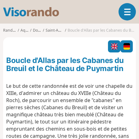
V
O
i
u
s
v
o
Randonnées
Aquitaine
Dordogne
Saint-André-d'Allas
Boucle d'Allas par les Cabanes du Breuil et le Château de Puymartin
r
r
i
a
r
n
l
d
Boucle d'Allas par les Cabanes du
a
o
n
Breuil et le Château de Puymartin
a
v
Le but de cette randonnée est de voir une chapelle du
i
XIIIe, d'admirer un château du XVIIIe (Château du
g
a
Roch), de parcourir un ensemble de "cabanes" en
t
pierres sèches (Cabanes du Breuil) et de visiter un
i
magnifique château très bien meublé (Château de
o
Puymartin), le tout sur un itinéraire pédestre
n
empruntant des chemins en sous-bois et de petites
routes de campagne. Une très jolie randonnée, sans