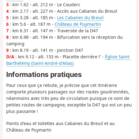
3
: km 1.62 - alt. 212 m - Le Couderc
4
: km 2.17 - alt. 227 m - Accès aux Cabanes du Breuil
5
: km 3.28 - alt. 185 m -
Les Cabanes du Breuil
6
: km 5.6 - alt. 187 m -
Château de Puymartin
7
: km 6.31 - alt. 147 m - Traversée de la D47
8
: km 6.98 - alt. 194 m - Bifurcation vers la réception du
camping
9
: km 8.19 - alt. 141 m - Jonction D47
D/A
: km 9.12 - alt. 133 m - Placette derrière l' -
Église Saint-
Barthélémy (Saint-André-d'Allas)
Informations pratiques
Pour ceux que ça rebute, je précise que cet itinéraire
comporte plusieurs passages sur des routes goudronnées,
néanmoins avec très peu de circulation puisque ce sont de
petites routes de campagne, exceptée la D47 qui est un peu
plus passante !
Points d'eau et toilettes aux Cabanes du Breuil et au
Château de Puymartn