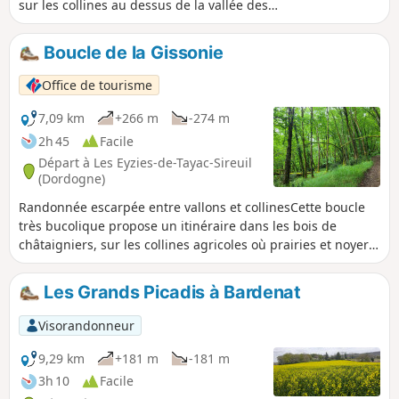
sur les collines au dessus de la vallée des
Beunes, les hameaux et les ruelles de ce
village aux charmes préservés.
Boucle de la Gissonie
Office de tourisme
7,09 km
+266 m
-274 m
2h 45
Facile
Départ à Les Eyzies-de-Tayac-Sireuil
(Dordogne)
Randonnée escarpée entre vallons et collinesCette boucle
très bucolique propose un itinéraire dans les bois de
châtaigniers, sur les collines agricoles où prairies et noyers
se partagent l’espace.
Les Grands Picadis à Bardenat
Visorandonneur
9,29 km
+181 m
-181 m
3h 10
Facile