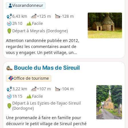
Visorandonneur
6,43 km
+125 m
-128 m
2h 10
Facile
Départ à Meyrals (Dordogne)
Attention randonnée publiée en 2012,
regardez les commentaires avant de
vous y engager. Un petit village, un
patrimoine bâti très riche, et un chemin
de randonnée qui montre la richesse
Boucle du Mas de Sireuil
architecturale de la Dordogne.
Office de tourisme
3,22 km
+107 m
-104 m
1h 15
Facile
Départ à Les Eyzies-de-Tayac-Sireuil
(Dordogne)
Une promenade à faire en famille pour
découvrir le petit village de Sireuil perché