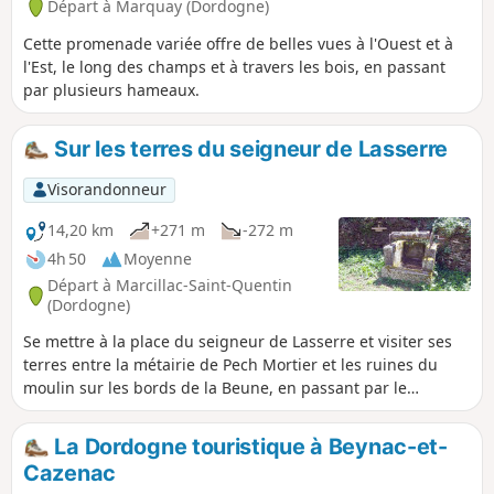
Départ à Marquay (Dordogne)
Cette promenade variée offre de belles vues à l'Ouest et à
l'Est, le long des champs et à travers les bois, en passant
par plusieurs hameaux.
Sur les terres du seigneur de Lasserre
Visorandonneur
14,20 km
+271 m
-272 m
4h 50
Moyenne
Départ à Marcillac-Saint-Quentin
(Dordogne)
Se mettre à la place du seigneur de Lasserre et visiter ses
terres entre la métairie de Pech Mortier et les ruines du
moulin sur les bords de la Beune, en passant par le
château, prend bien la journée. Le retour se fait par
Marcillac entre champs et forêts.
La Dordogne touristique à Beynac-et-
Cazenac