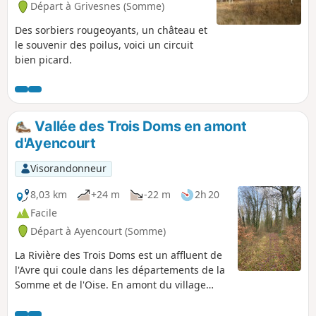
Départ à Grivesnes (Somme)
Des sorbiers rougeoyants, un château et
le souvenir des poilus, voici un circuit
bien picard.
Vallée des Trois Doms en amont
d'Ayencourt
Visorandonneur
8,03 km
+24 m
-22 m
2h 20
Facile
Départ à Ayencourt (Somme)
La Rivière des Trois Doms est un affluent de
l'Avre qui coule dans les départements de la
Somme et de l'Oise. En amont du village
d’Ayencourt, elle coule dans une vallée
boisée. Parcourir cette vallée permet