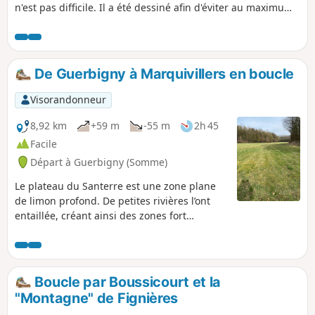
n'est pas difficile. Il a été dessiné afin d'éviter au maximum
de marcher au bord de la route départementale 329 qui a
une circulation importante. Restant en plaine, il fait le tour
du bois des Flavignes et du bois de Guerbigny.
De Guerbigny à Marquivillers en boucle
Visorandonneur
8,92 km
+59 m
-55 m
2h 45
Facile
Départ à Guerbigny (Somme)
Le plateau du Santerre est une zone plane
de limon profond. De petites rivières l’ont
entaillée, créant ainsi des zones fort
pittoresques à parcourir. Cette randonnée
en présente une. Randonnée non balisée.
On y emprunte tout de même une partie
balisée du GR® 123 en fin de boucle. Plus de
Boucle par Boussicourt et la
la moitié du parcours s’effectue sur des
"Montagne" de Fignières
chemins en zone boisée.