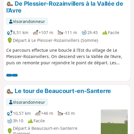
De Plessier-Rozainvillers à la Vallée de
p
l’Avre
Visorandonneur
8,51 km
+107 m
-111 m
2h 45
Facile
Départ à Le Plessier-Rozainvillers (Somme)
Ce parcours effectue une boucle à l’Est du village de Le
Plessier-Rozainvillers. On descend vers la Vallée de l’Avre,
puis on remonte pour rejoindre le point de départ. Les
paysages sont variés tout au long de ce parcours qui
serpente au bord des bois, des champs de cultures
céréalières et de quelques pâtures. Sur une partie de ce
chemin, on surplombe les étangs de la Vallée de l’Avre dont
Le tour de Beaucourt-en-Santerre
l’eau miroite au soleil du matin. Hors période venteuse ou
de travaux agricoles, c’est très paisible.
Visorandonneur
10,57 km
+46 m
-43 m
3h 10
Facile
Départ à Beaucourt-en-Santerre
(Somme)