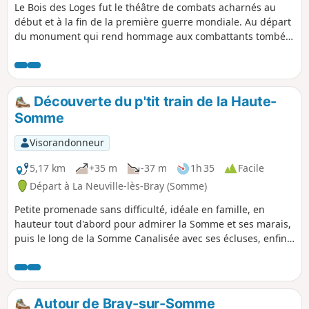
Le Bois des Loges fut le théâtre de combats acharnés au
début et à la fin de la première guerre mondiale. Au départ
du monument qui rend hommage aux combattants tombés
dans le secteur, ainsi que d'une stèle en hommage à un
soldat qui y fut fusillé pour l'exemple, cette randonnée
principalement à travers champs retrace l'histoire
douloureuse de ces lieux.
Découverte du p'tit train de la Haute-
Somme
Visorandonneur
5,17 km
+35 m
-37 m
1h 35
Facile
Départ à La Neuville-lès-Bray (Somme)
Petite promenade sans difficulté, idéale en famille, en
hauteur tout d'abord pour admirer la Somme et ses marais,
puis le long de la Somme Canalisée avec ses écluses, enfin
au point d'arrivée possibilité en saison de découvrir le train
touristique de la Haute-Somme.
Autour de Bray-sur-Somme