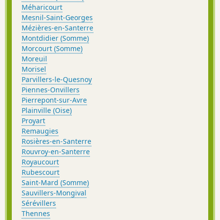
Méharicourt
Mesnil-Saint-Georges
Mézières-en-Santerre
Montdidier (Somme)
Morcourt (Somme)
Moreuil
Morisel
Parvillers-le-Quesnoy
Piennes-Onvillers
Pierrepont-sur-Avre
Plainville (Oise)
Proyart
Remaugies
Rosières-en-Santerre
Rouvroy-en-Santerre
Royaucourt
Rubescourt
Saint-Mard (Somme)
Sauvillers-Mongival
Sérévillers
Thennes