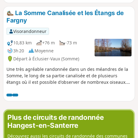
La Somme Canalisée et les Étangs de
Fargny
Visorandonneur
10,83 km
+76 m
-73 m
3h 20
Moyenne
Départ à Éclusier-Vaux (Somme)
Une très agréable randonnée dans un des méandres de la
Somme, le long de sa partie canalisée et de plusieurs
étangs où il est possible d'observer de nombreux oiseaux.
Aux trois-quarts de l'itinéraire, le belvédère de Vaux offre
un superbe panorama sur le milieu qui a été parcouru.
Plus de circuits de randonnée
Hangest-en-Santerre
Découvrez aussi les circuits de randonnée des communes