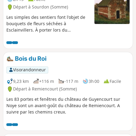
Départ à Sourdon (Somme)
Les simples des sentiers font l'objet de
bouquets de fleurs séchées à
Esclainvillers. À porter lors du
pèlerinage de Saint-Aubin.
Bois du Roi
Visorandonneur
9,23 km
+116 m
-117 m
3h 00
Facile
Départ à Remiencourt (Somme)
Les 83 portes et fenêtres du château de Guyencourt sur
Noye sont un avant-goût du château de Remiencourt. A
suivre par les chemins creux.