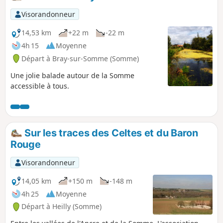
Visorandonneur
14,53 km
+22 m
-22 m
4h 15
Moyenne
Départ à Bray-sur-Somme (Somme)
Une jolie balade autour de la Somme
accessible à tous.
Sur les traces des Celtes et du Baron
Rouge
Visorandonneur
14,05 km
+150 m
-148 m
4h 25
Moyenne
Départ à Heilly (Somme)