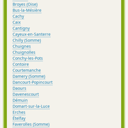
Broyes (Oise)
Bus-la-Mésière
Cachy
Caix
Cantigny
Cayeux-en-Santerre
Chilly (Somme)
Chuignes
Chuignolles
Conchy-les-Pots
Contoire
Courtemanche
Damery (Somme)
Dancourt-Popincourt
Daours
Davenescourt
Démuin
Domart-sur-la-Luce
Erches
Ételfay
Faverolles (Somme)