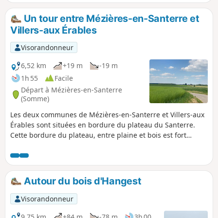
remonter sur le plateau du Santerre
jusqu’au joli hameau de Saulchoy-sur-
Un tour entre Mézières-en-Santerre et
Davenescourt. La traversée du Bois
Villers-aux Érables
Morière permet de rejoindre la D160 au
niveau du monument élevé en
Visorandonneur
l'honneur du Commandant de Banville.
La pittoresque descente vers
6,52 km
+19 m
-19 m
Davenescourt permet d’arriver devant
1h 55
Facile
l’impressionnant château du XVIIIe
Départ à Mézières-en-Santerre
avant de terminer la boucle.
(Somme)
Les deux communes de Mézières-en-Santerre et Villers-aux
Érables sont situées en bordure du plateau du Santerre.
Cette bordure du plateau, entre plaine et bois est fort
pittoresque. De plus le village de Villers-aux-Érables, où il y
avait un château jusqu’à la première guerre mondiale,
garde deux lieux remarquables de ce passé qui
agrémentent la randonnée.
Autour du bois d'Hangest
Visorandonneur
9,75 km
+84 m
-78 m
3h 00