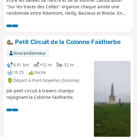
Entre les vallées de l'Ancre et de la Somme. L'association
"Sur les traces des Celtes" organise chaque année une
randonnée entre Ribemont, Heilly, Baizieux et Bresle. En
2018, elle inaugure une nouvelle formule : chaque année
une randonnée au départ d'un des 4 villages, et retour au
circuit historique la 5e année. Cette randonnée de 11,9 km
(+ boucle optionnelle de 2,2 km) part d'Heilly et rejoint Vaux-
Petit Circuit de la Colonne Faidherbe
sur-Somme, où mourut, il y a 100 ans, Manfred von
Richthofen, le Baron Rouge.
Visorandonneur
4,41 km
+52 m
-52 m
1h 25
Facile
Départ à Pont-Noyelles (Somme)
Joli petit circuit à travers champs
rejoignant la Colonne Faidherbe.