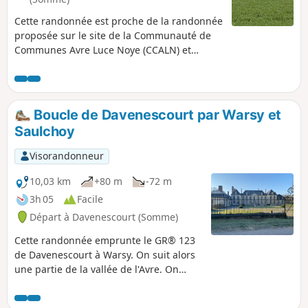
Cette randonnée est proche de la randonnée
proposée sur le site de la Communauté de
Communes Avre Luce Noye (CCALN) et
intitulée « Les vallées en Santerre ». Elle
résulte de la volonté de la commission de
remembrement de la commune de proposer
un itinéraire de randonnée sur son
Boucle de Davenescourt par Warsy et
territoire. Ce parcours permet de visualiser
Saulchoy
toute la diversité des paysages de la
commune de Beaucourt-en-Santerre. On y
Visorandonneur
longe le bas de la Znieff n°220014514 qui
porte le nom de « larris de la vallée du bois
10,03 km
+80 m
-72 m
Péronne ».
3h 05
Facile
Départ à Davenescourt (Somme)
Cette randonnée emprunte le GR® 123
de Davenescourt à Warsy. On suit alors
une partie de la vallée de l'Avre. On
passe devant le château de Warsy. Dans
ce village on quitte le GR® pour