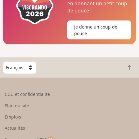
en donnant un petit coup
de pouce !
Je donne un coup de
pouce
C
R
h
e
o
t
i
o
s
CGU et confidentialité
u
i
r
s
Plan du site
e
s
n
e
Emplois
h
z
Actualités
a
u
u
n