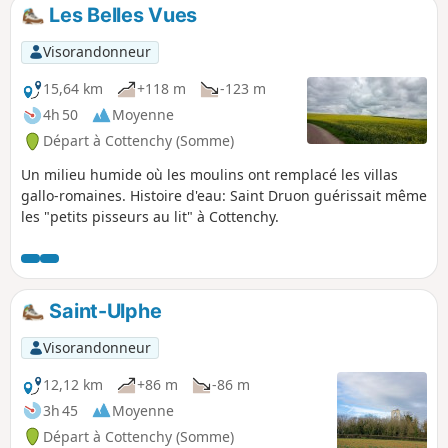
Les Belles Vues
Visorandonneur
15,64 km
+118 m
-123 m
4h 50
Moyenne
Départ à Cottenchy (Somme)
Un milieu humide où les moulins ont remplacé les villas
gallo-romaines. Histoire d'eau: Saint Druon guérissait même
les "petits pisseurs au lit" à Cottenchy.
Saint-Ulphe
Visorandonneur
12,12 km
+86 m
-86 m
3h 45
Moyenne
Départ à Cottenchy (Somme)