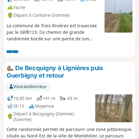
Facile
Départ à Contoire (Somme)
La commune de Trois Rivières est traversée
par le GR®123. Ce chemin de grande
randonnée borde sur une partie de son
parcours dans la commune un grand bois
privé appelé Bois d’Hangest. Ce bois est en
surplomb de la commune. Emprunter cette
partie du GR® et faire le tour de ce bois et
De Becquigny à Lignières puis
de la plaine qui l’entoure permet de faire
Guerbigny et retour
une boucle de randonnée pleine de charme
avec de beaux paysages.
Visorandonneur
10,85 km
+41 m
-43 m
3h 15
Moyenne
Départ à Becquigny (Somme)
(Somme)
Cette randonnée permet de parcourir une zone pittoresque,
située au Nord-Est de la ville de Montdidier. Le parcours