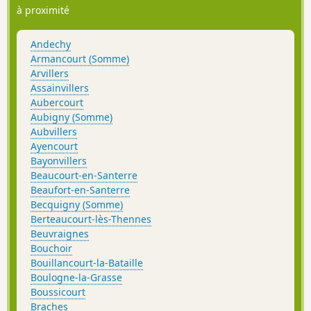
à proximité
Andechy
Armancourt (Somme)
Arvillers
Assainvillers
Aubercourt
Aubigny (Somme)
Aubvillers
Ayencourt
Bayonvillers
Beaucourt-en-Santerre
Beaufort-en-Santerre
Becquigny (Somme)
Berteaucourt-lès-Thennes
Beuvraignes
Bouchoir
Bouillancourt-la-Bataille
Boulogne-la-Grasse
Boussicourt
Braches