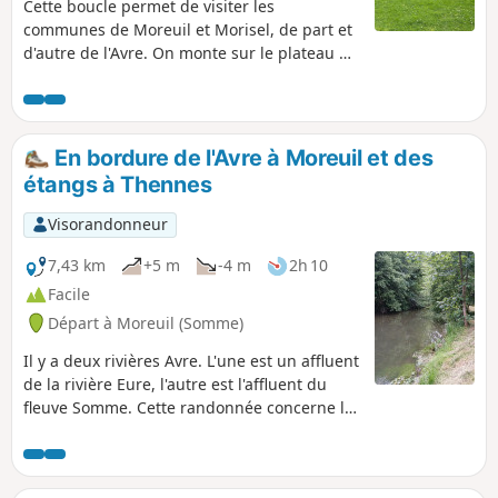
Cette boucle permet de visiter les
communes de Moreuil et Morisel, de part et
d'autre de l'Avre. On monte sur le plateau du
Santerre par un chemin rural. On redescend
pour traverser ce bourg et ce village. Une
deuxième boucle dans la vallée de l'Avre
permet de rejoindre le parking de départ.
En bordure de l'Avre à Moreuil et des
Sur le parcours, on peut voir des édifices
étangs à Thennes
typiques et étonnants.
Visorandonneur
7,43 km
+5 m
-4 m
2h 10
Facile
Départ à Moreuil (Somme)
Il y a deux rivières Avre. L'une est un affluent
de la rivière Eure, l'autre est l'affluent du
fleuve Somme. Cette randonnée concerne la
seconde de ces deux rivières. Ce parcours
donne le plaisir de longer la rivière Avre à
Moreuil. En effet, la communauté de