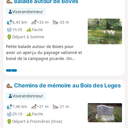
Balade autour de Boves
Visorandonneur
6,43 km
+33 m
-33 m
1h 55
Facile
Départ à Somme
Petite balade autour de Boves pour
avoir un aperçu du paysage vallonné et
boisé de la campagne picarde. On
découvre ensuite, les marais de la
réserve naturelle de l’étang Saint-Ladre.
Chemins de mémoire au Bois des Loges
Visorandonneur
7,46 km
+21 m
-21 m
2h 10
Facile
Départ à Fresnières (Oise)