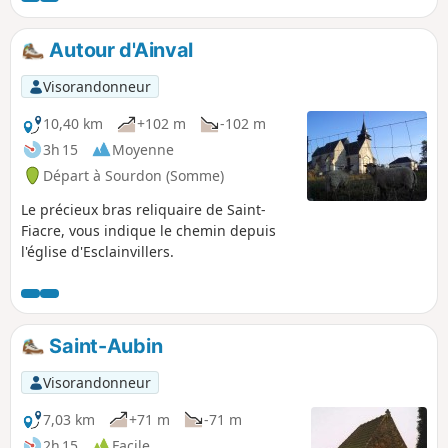
d’effectuer une randonnée particulièrement
bucolique, essentiellement dans une
Autour d'Ainval
ripisylve.
Visorandonneur
10,40 km
+102 m
-102 m
3h 15
Moyenne
Départ à Sourdon (Somme)
Le précieux bras reliquaire de Saint-
Fiacre, vous indique le chemin depuis
l'église d'Esclainvillers.
Saint-Aubin
Visorandonneur
7,03 km
+71 m
-71 m
2h 15
Facile