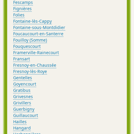
Fescamps
Fignières
Folies
Fontaine-lès-Cappy
Fontaine-sous-Montdidier
Foucaucourt-en-Santerre
Fouilloy (Somme)
Fouquescourt
Framerville-Rainecourt
Fransart
Fresnoy-en-Chaussée
Fresnoy-lès-Roye
Gentelles
Goyencourt
Gratibus
Grivesnes
Grivillers
Guerbigny
Guillaucourt
Hailles
Hangard