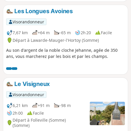
Les Longues Avoines
Visorandonneur
7,67 km
+64 m
-65 m
2h 20
Facile
Départ à Lawarde-Mauger-l'Hortoy (Somme)
Au son d'argent de la noble cloche Jehanne, agée de 350
ans, vous marcherez par les bois et par les champs.
Le Visigneux
Visorandonneur
6,21 km
+91 m
-98 m
2h 00
Facile
Départ à Folleville (Somme)
(Somme)