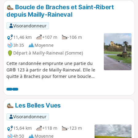
Boucle de Braches et Saint-Ribert
depuis Mailly-Raineval
Visorandonneur
11,46 km
+107 m
-106 m
3h 35
Moyenne
Départ à Mailly-Raineval (Somme)
Cette randonnée emprunte une partie du
GR® 123 à partir de Mailly-Raineval. Elle le
quitte à Braches pour former une boucle
afin de revenir au point de départ. Il s’agit
d’une partie paisible du Plateau Picard de la
Somme. C’est une région d’openfield,
vallonnée au sols variés. Des bosquets
Les Belles Vues
parsèment le territoire. Le parcours est pour
sa plus grande partie routier mais il
Visorandonneur
s’effectue sur des routes très peu
fréquentées par les véhicules motorisés.
15,64 km
+118 m
-123 m
4h 50
Moyenne