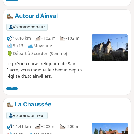
Autour d'Ainval
Visorandonneur
10,40 km
+102 m
-102 m
3h 15
Moyenne
Départ à Sourdon (Somme)
Le précieux bras reliquaire de Saint-
Fiacre, vous indique le chemin depuis
l'église d'Esclainvillers.
La Chaussée
Visorandonneur
14,41 km
+203 m
-200 m