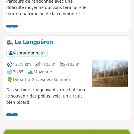
Parcours de randonnée avec une
difficulté moyenne qui vous fera faire le
tour du patrimoine de la commune. Les
points remarquables du parcours sont
signalés par de petits panneaux avec
des Numéros. 1: Eglise St Denis 2:
Chapelle St Lugle Et St Luglien 3:
Le Languéron
Chapelle St Sylvain 4: Chapelle Notre
Dame de la Bonne Mort 5: Source de
Visorandonneur
Vesigneux 6: Panorama des Carreaux 7:
Calvaire 8: Jardin remarquable du
12,75 km
+103 m
-103 m
Moulin Ventin 9: Aire de Jeux René
3h 55
Moyenne
Leuwers
Départ à Grivesnes (Somme)
Des sorbiers rougeoyants, un château et
le souvenir des poilus, voici un circuit
bien picard.