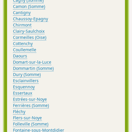
Cagny (Somme)
Camon (Somme)
Cantigny
Chaussoy-Epagny
Chirmont
Clairy-Saulchoix
Cormeilles (Oise)
Cottenchy
Coullemelle
Daours
Domart-sur-la-Luce
Dommartin (Somme)
Dury (Somme)
Esclainvillers
Esquennoy
Essertaux
Estrées-sur-Noye
Ferrières (Somme)
Fléchy
Flers-sur-Noye
Folleville (Somme)
Fontaine-sous-Montdidier