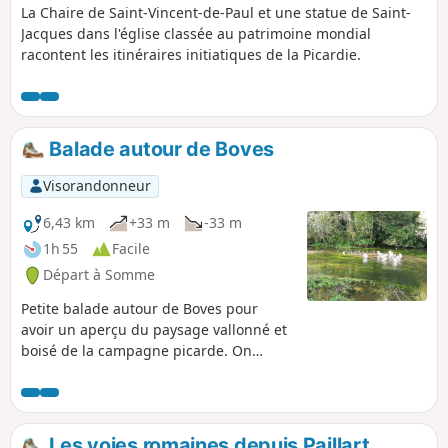
La Chaire de Saint-Vincent-de-Paul et une statue de Saint-
Jacques dans l'église classée au patrimoine mondial
racontent les itinéraires initiatiques de la Picardie.
Balade autour de Boves
Visorandonneur
6,43 km
+33 m
-33 m
1h 55
Facile
Départ à Somme
Petite balade autour de Boves pour
avoir un aperçu du paysage vallonné et
boisé de la campagne picarde. On
découvre ensuite, les marais de la
réserve naturelle de l’étang Saint-Ladre.
Les voies romaines depuis Paillart