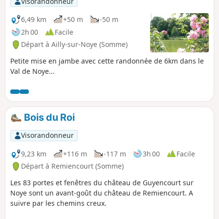
Visorandonneur
6,49 km
+50 m
-50 m
2h 00
Facile
Départ à Ailly-sur-Noye (Somme)
Petite mise en jambe avec cette randonnée de 6km dans le
Val de Noye...
Bois du Roi
Visorandonneur
9,23 km
+116 m
-117 m
3h 00
Facile
Départ à Remiencourt (Somme)
Les 83 portes et fenêtres du château de Guyencourt sur
Noye sont un avant-goût du château de Remiencourt. A
suivre par les chemins creux.