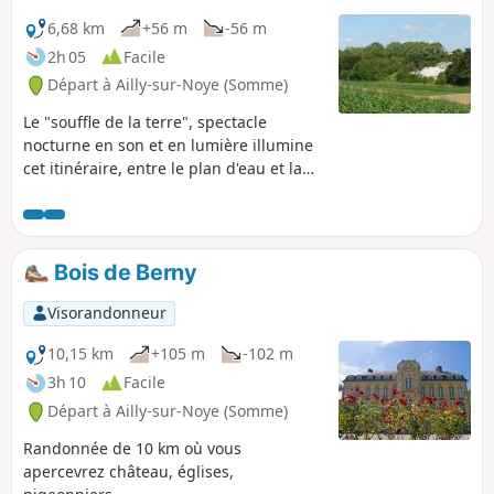
6,68 km
+56 m
-56 m
2h 05
Facile
Départ à Ailly-sur-Noye (Somme)
Le "souffle de la terre", spectacle
nocturne en son et en lumière illumine
cet itinéraire, entre le plan d'eau et la
petite église de charme de Berny.
Bois de Berny
Visorandonneur
10,15 km
+105 m
-102 m
3h 10
Facile
Départ à Ailly-sur-Noye (Somme)
Randonnée de 10 km où vous
apercevrez château, églises,