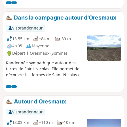
Dans la campagne autour d'Oresmaux
Visorandonneur
13,55 km
+84 m
-89 m
4h 05
Moyenne
Départ à Oresmaux (Somme)
Randonnée sympathique autour des
terres de Saint-Nicolas. Elle permet de
découvrir les fermes de Saint-Nicolas et
d'Ereuse en passant par les fonds de
l'Absous et du Domont et en longeant
les bois de Ramées, de Berny, du
Domont et du Petit Bois Lefèbvre.
Autour d'Oresmaux
Visorandonneur
13,03 km
+110 m
-107 m