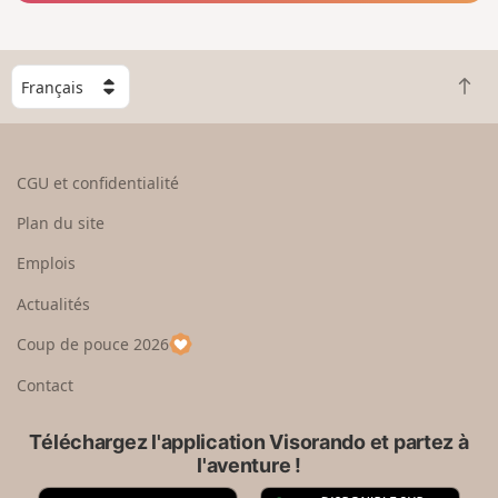
C
R
h
e
o
t
i
o
s
CGU et confidentialité
u
i
r
s
Plan du site
e
s
n
e
Emplois
h
z
Actualités
a
u
u
n
Coup de pouce 2026
t
p
a
Contact
y
s
Téléchargez l'application Visorando et partez à
l'aventure !
A
G