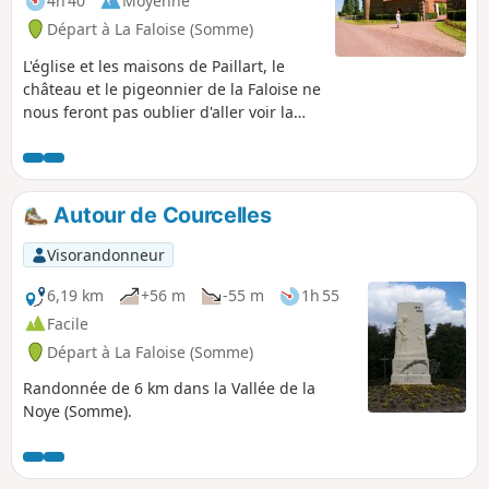
4h 40
Moyenne
Départ à La Faloise (Somme)
L'église et les maisons de Paillart, le
château et le pigeonnier de la Faloise ne
nous feront pas oublier d'aller voir la
stèle commémorative du drame
ferroviaire de 1910.
Autour de Courcelles
Visorandonneur
6,19 km
+56 m
-55 m
1h 55
Facile
Départ à La Faloise (Somme)
Randonnée de 6 km dans la Vallée de la
Noye (Somme).