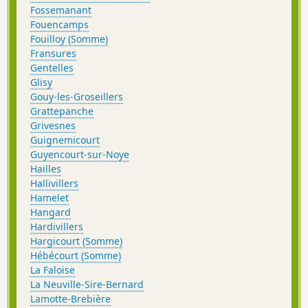
Fossemanant
Fouencamps
Fouilloy (Somme)
Fransures
Gentelles
Glisy
Gouy-les-Groseillers
Grattepanche
Grivesnes
Guignemicourt
Guyencourt-sur-Noye
Hailles
Hallivillers
Hamelet
Hangard
Hardivillers
Hargicourt (Somme)
Hébécourt (Somme)
La Faloise
La Neuville-Sire-Bernard
Lamotte-Brebière