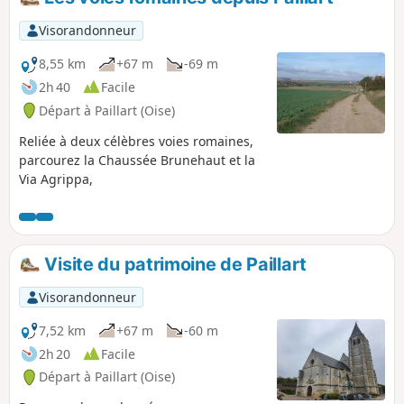
Visorandonneur
8,55 km
+67 m
-69 m
2h 40
Facile
Départ à Paillart (Oise)
Reliée à deux célèbres voies romaines,
parcourez la Chaussée Brunehaut et la
Via Agrippa,
Visite du patrimoine de Paillart
Visorandonneur
7,52 km
+67 m
-60 m
2h 20
Facile
Départ à Paillart (Oise)