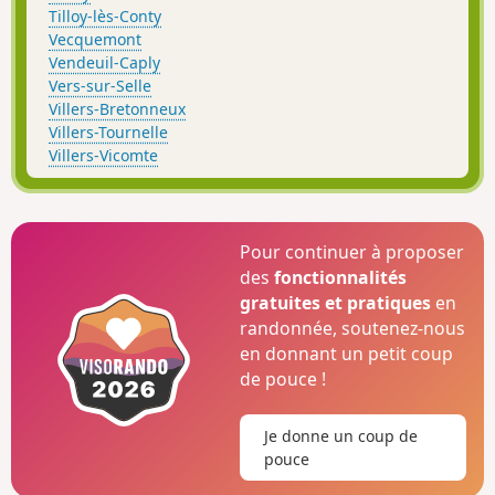
Tilloy-lès-Conty
Vecquemont
Vendeuil-Caply
Vers-sur-Selle
Villers-Bretonneux
Villers-Tournelle
Villers-Vicomte
Pour continuer à proposer
des
fonctionnalités
gratuites et pratiques
en
randonnée, soutenez-nous
en donnant un petit coup
de pouce !
Je donne un coup de
pouce