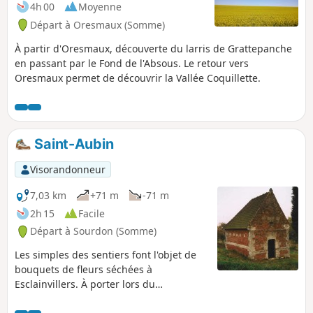
4h 00
Moyenne
Départ à Oresmaux (Somme)
À partir d'Oresmaux, découverte du larris de Grattepanche
en passant par le Fond de l'Absous. Le retour vers
Oresmaux permet de découvrir la Vallée Coquillette.
Saint-Aubin
Visorandonneur
7,03 km
+71 m
-71 m
2h 15
Facile
Départ à Sourdon (Somme)
Les simples des sentiers font l'objet de
bouquets de fleurs séchées à
Esclainvillers. À porter lors du
pèlerinage de Saint-Aubin.