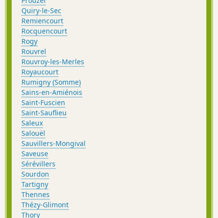
Prouzel
Quiry-le-Sec
Remiencourt
Rocquencourt
Rogy
Rouvrel
Rouvroy-les-Merles
Royaucourt
Rumigny (Somme)
Sains-en-Amiénois
Saint-Fuscien
Saint-Sauflieu
Saleux
Salouël
Sauvillers-Mongival
Saveuse
Sérévillers
Sourdon
Tartigny
Thennes
Thézy-Glimont
Thory