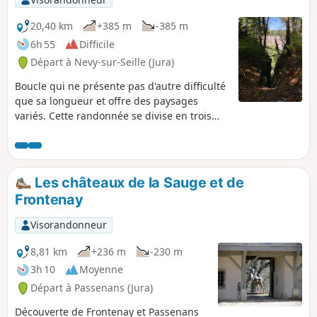
20,40 km
+385 m
-385 m
6h 55
Difficile
Départ à Nevy-sur-Seille (Jura)
Boucle qui ne présente pas d'autre difficulté
que sa longueur et offre des paysages
variés. Cette randonnée se divise en trois
parties : une montée en pente douce
jusqu'au plateau en pente douce ; le tour
des falaises presqu'à plat ; un retour en
descente.
Les châteaux de la Sauge et de
Frontenay
Visorandonneur
8,81 km
+236 m
-230 m
3h 10
Moyenne
Départ à Passenans (Jura)
Découverte de Frontenay et Passenans