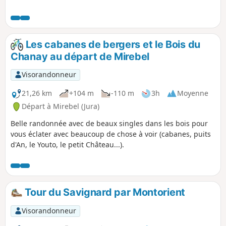
ses salines, ses forêts majestueuses, ses
vignobles, ses villages de caractère et ses
reculées emblématiques vous permettra de
rejoindre le Pays des Lacs et des Cascades.
Les cabanes de bergers et le Bois du
C’est par un sentier qui serpente en balcon
Chanay au départ de Mirebel
que vous rejoindrez le premier plateau avec
ses pâturages, ses fermes et ses petits
Visorandonneur
villages. Dominant la vallée de l’Ain, c’est à
Châtillon que vous terminerez ce parcours
21,26 km
+104 m
-110 m
3h
Moyenne
où vous pourrez entrevoir les premiers
Départ à Mirebel (Jura)
contreforts du Jura.
Belle randonnée avec de beaux singles dans les bois pour
vous éclater avec beaucoup de chose à voir (cabanes, puits
d'An, le Youto, le petit Château...).
Tour du Savignard par Montorient
Visorandonneur