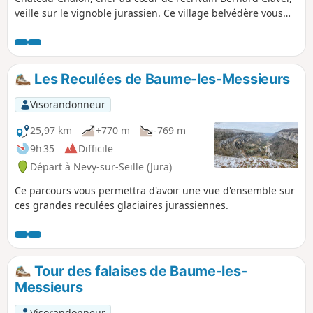
veille sur le vignoble jurassien. Ce village belvédère vous
offrira un magnifique panorama sur le vignoble et les
reculées voisines et vous apprécierez de vous promener au
long des vieilles demeures. Retour par une voie romaine et
le point de vue de la Tuquière et ses cabordes.
Les Reculées de Baume-les-Messieurs
Visorandonneur
25,97 km
+770 m
-769 m
9h 35
Difficile
Départ à Nevy-sur-Seille (Jura)
Ce parcours vous permettra d'avoir une vue d'ensemble sur
ces grandes reculées glaciaires jurassiennes.
Tour des falaises de Baume-les-
Messieurs
Visorandonneur