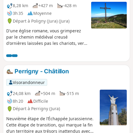
8,28 km
+427 m
-428 m
3h 35
Moyenne
Départ à Poligny (Jura) (Jura)
D'une église romane, vous grimperez
par le chemin médiéval creusé
d'ornières laissées pas les chariots, vers
la Croix du Dan où, dit-on, de moins
catholiques druides versaient le sang
humain. Puis retraversant la cité, vous
remonterez courageusement vers le
Perrigny - Châtillon
Trou de la Lune et la superbe Grande
Corniche. De la Roche du Pénitent, vous
Visorandonneur
descendrez par le rempart, visitant les
richesses de la collégiale, du cloître des
24,08 km
+504 m
-515 m
Ursulines et découvrant les belles
8h 20
Difficile
vieilles demeures de cette cité
Départ à Perrigny (Jura)
provinciale.
Neuvième étape de l’Échappée Jurassienne.
Cette étape de transition, qui marque la fin
d’un territoire aux trésors inattendus avec