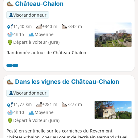
Château-Chalon
p
Visorandonneur
11,40 km
+340 m
-342 m
4h 15
Moyenne
Départ à Voiteur (Jura)
Randonnée autour de Château-Chalon
Dans les vignes de Château-Chalon
Visorandonneur
11,77 km
+281 m
-277 m
4h 10
Moyenne
Départ à Voiteur (Jura)
Posté en sentinelle sur les corniches du Revermont,
Château-Chalon, cher au cœur de l'écrivain Bernard Clavel,