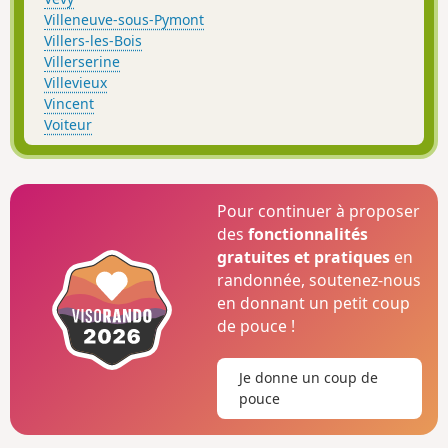
Villeneuve-sous-Pymont
Villers-les-Bois
Villerserine
Villevieux
Vincent
Voiteur
Pour continuer à proposer
des
fonctionnalités
gratuites et pratiques
en
randonnée, soutenez-nous
en donnant un petit coup
de pouce !
Je donne un coup de
pouce