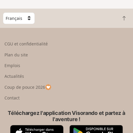
C
R
h
e
o
t
i
o
s
CGU et confidentialité
u
i
r
s
Plan du site
e
s
n
e
Emplois
h
z
Actualités
a
u
u
n
Coup de pouce 2026
t
p
a
Contact
y
s
Téléchargez l'application Visorando et partez à
l'aventure !
A
G