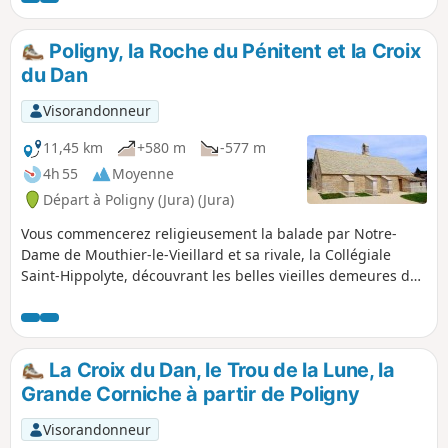
sont les reculées. Vous arrivez en fin de parcours à Arbois,
nichée au cœur du vignoble jurassien. Vous découvrez une
Poligny, la Roche du Pénitent et la Croix
ville charmante à tous points de vue : la pierre jaune-ocre
du Dan
du vieux bourg qui lui confère un caractère atypique,
propice à la flânerie, et la gastronomie.
Visorandonneur
11,45 km
+580 m
-577 m
4h 55
Moyenne
Départ à Poligny (Jura) (Jura)
Vous commencerez religieusement la balade par Notre-
Dame de Mouthier-le-Vieillard et sa rivale, la Collégiale
Saint-Hippolyte, découvrant les belles vieilles demeures de
cette cité provinciale. Puis, grimpant au pied des anciens
remparts, toujours dévot, vous gagnerez la Roche du
Pénitent, parcourant la ligne de corniches et ses points de
vue sur la vallée pour découvrir la Croix du Dan et sa vue
La Croix du Dan, le Trou de la Lune, la
sur la plaine bressane où, dit-on, de moins catholiques
Grande Corniche à partir de Poligny
druides, versaient le sang humain.
Visorandonneur