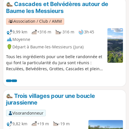
Cascades et Belvédères autour de
Baume les Messieurs
Association / Club / AMM
9,99 km
+316 m
-316 m
3h 45
Moyenne
Départ à Baume-les-Messieurs (Jura)
Tous les ingrédients pour une belle randonnée et
qui font la particularité du Jura sont réunis :
Reculées, Belvédères, Grottes, Cascades et pleine
nature.
Trois villages pour une boucle
jurassienne
Visorandonneur
9,82 km
+19 m
-19 m