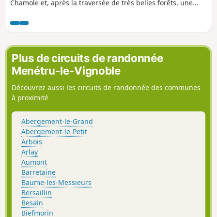
Chamole et, après la traversée de très belles forêts, une
petite touche historique avec le passage aux vestiges du
fanum gallo-romain (temple). Le parcours est
principalement forestier, si ce n'est la traversée de la plaine
du parc éolien qui offre une belle vue sur le mont Rivel et
plus loin sur la chaine du Haut Jura.
Plus de circuits de randonnée
Menétru-le-Vignoble
Découvrez aussi les circuits de randonnée des communes
à proximité
Abergement-le-Grand
Abergement-le-Petit
Arbois
Arlay
Aumont
Barretaine
Baume-les-Messieurs
Bersaillin
Besain
Biefmorin