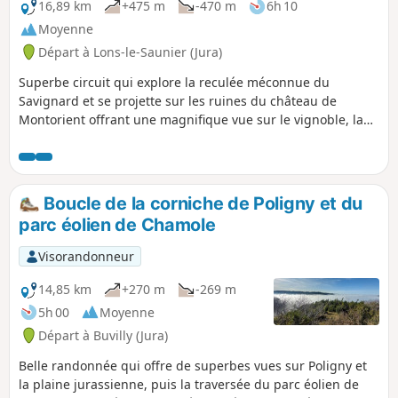
16,89 km
+475 m
-470 m
6h 10
Moyenne
Départ à Lons-le-Saunier (Jura)
Superbe circuit qui explore la reculée méconnue du
Savignard et se projette sur les ruines du château de
Montorient offrant une magnifique vue sur le vignoble, la
Bresse, et jusqu'aux contreforts de Bourgogne.
Boucle de la corniche de Poligny et du
parc éolien de Chamole
Visorandonneur
14,85 km
+270 m
-269 m
5h 00
Moyenne
Départ à Buvilly (Jura)
Belle randonnée qui offre de superbes vues sur Poligny et
la plaine jurassienne, puis la traversée du parc éolien de