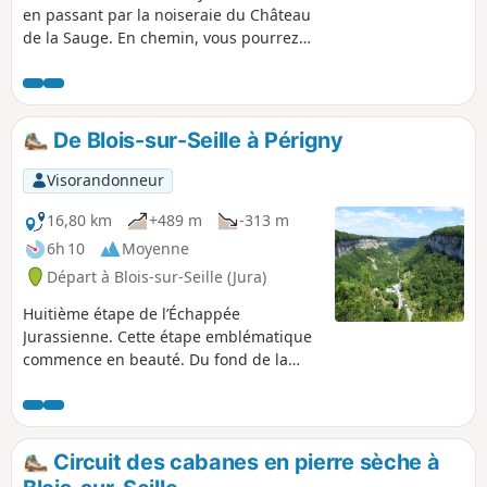
en passant par la noiseraie du Château
de la Sauge. En chemin, vous pourrez
découvrir le Château de Frontenay et sa
chapelle.
De Blois-sur-Seille à Périgny
Visorandonneur
16,80 km
+489 m
-313 m
6h 10
Moyenne
Départ à Blois-sur-Seille (Jura)
Huitième étape de l’Échappée
Jurassienne. Cette étape emblématique
commence en beauté. Du fond de la
reculée de Blois-sur-Seille, vous
remonterez sur le plateau pour
rejoindre le petit village de Granges-
sur-Baume, qui domine la plus belle
Circuit des cabanes en pierre sèche à
reculée du Jura. Depuis le Belvédère de