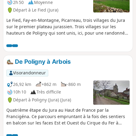
2h 50
Moyenne
Départ à Le Fied (Jura)
Le Fied, Fay-en-Montagne, Picarreau, trois villages du Jura
sur le premier plateau jurassien. Trois villages sur les
hauteurs de Poligny qui sont unis, ici, pour une randonnée
de découverte de la nature qui leur est commune. Cette
nature, ce sont les prairies qui bordent les chemins, parfois
limitées par de très anciens murets de pierres sèches,
typiques de la région.
De Poligny à Arbois
Visorandonneur
26,92 km
+862 m
-860 m
10h 10
Très difficile
Départ à Poligny (Jura) (Jura)
Quatrième étape du Jura au Haut de France par la
Francigéna. Ce parcours empruntant à la fois des sentiers
en balcon sur les faces Est et Ouest du Cirque du Fer à
Cheval, et un passage en pied de falaises, vous donnera un
aperçu assez complet de ce paysage typique du Jura que