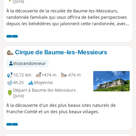
(Jura)
À la découverte de la reculée de Baume-les-Messieurs,
randonnée familiale qui vous offrira de belles perspectives
depuis les belvédères qui jalonnent cette randonnée, avec
en point d'orgue la possibilité de visiter les grottes de
Baume. À voir également, la cascade des Tuffes.
Cirque de Baume-les-Messieurs
Visorandonneur
10,72 km
+474 m
-474 m
4h 25
Moyenne
Départ à Baume-les-Messieurs
(Jura)
À la découverte d'un des plus beaux sites naturels de
Franche-Comté et un des plus beaux villages.