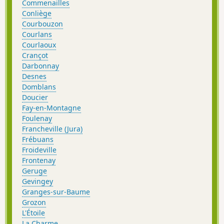
Commenailles
Conliège
Courbouzon
Courlans
Courlaoux
Crançot
Darbonnay
Desnes
Domblans
Doucier
Fay-en-Montagne
Foulenay
Francheville (Jura)
Frébuans
Froideville
Frontenay
Geruge
Gevingey
Granges-sur-Baume
Grozon
L'Étoile
La Charme