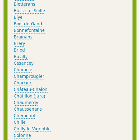
Bletterans
Blois-sur-Seille
Blye
Bois-de-Gand
Bonnefontaine
Brainans
Bréry
Briod
Buvilly
Cesancey
Chamole
Champrougier
Charcier
Château-Chalon
Châtillon (Jura)
Chaumergy
Chaussenans
Chemenot
Chille
Chilly-le-Vignoble
Colonne