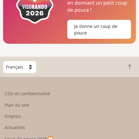
en donnant un petit coup
de pouce !
Je donne un coup de
pouce
C
R
h
e
o
t
i
o
s
CGU et confidentialité
u
i
r
s
Plan du site
e
s
n
e
Emplois
h
z
Actualités
a
u
u
n
Coup de pouce 2026