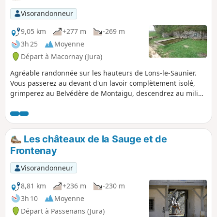
créé et est entretenu par un homme seul !
Visorandonneur
9,05 km
+277 m
-269 m
3h 25
Moyenne
Départ à Macornay (Jura)
Agréable randonnée sur les hauteurs de Lons-le-Saunier.
Vous passerez au devant d'un lavoir complètement isolé,
grimperez au Belvédère de Montaigu, descendrez au milieu
du golf du Val de Sorne, cheminerez entre les chants
d'oiseaux et sons d'eau qui coule. Il s'agit d'un circuit balisé
et entretenu, présentant 2 grimpettes significatives.
Les châteaux de la Sauge et de
Frontenay
Visorandonneur
8,81 km
+236 m
-230 m
3h 10
Moyenne
Départ à Passenans (Jura)