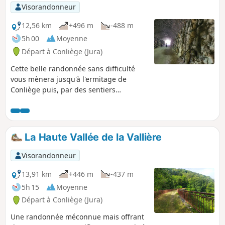
Visorandonneur
12,56 km
+496 m
-488 m
5h 00
Moyenne
Départ à Conliège (Jura)
Cette belle randonnée sans difficulté
vous mènera jusqu'à l'ermitage de
Conliège puis, par des sentiers
forestiers, à différents belvédères sur
Lons-le-Saunier et la reculée de Revigny.
Le retour se fait sur la voie verte et
traverse différents viaducs et tunnels
La Haute Vallée de la Vallière
(dont le réputé tunnel des 100 marches
dont les visites et traversées en aller-
Visorandonneur
retour sont facultatives).
13,91 km
+446 m
-437 m
5h 15
Moyenne
Départ à Conliège (Jura)
Une randonnée méconnue mais offrant