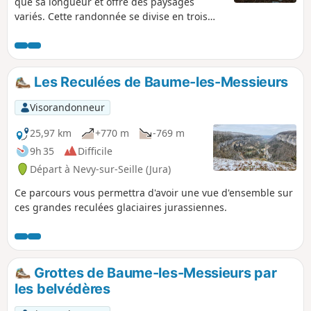
que sa longueur et offre des paysages
variés. Cette randonnée se divise en trois
parties : une montée en pente douce
jusqu'au plateau en pente douce ; le tour
des falaises presqu'à plat ; un retour en
descente.
Les Reculées de Baume-les-Messieurs
Visorandonneur
25,97 km
+770 m
-769 m
9h 35
Difficile
Départ à Nevy-sur-Seille (Jura)
Ce parcours vous permettra d'avoir une vue d'ensemble sur
ces grandes reculées glaciaires jurassiennes.
Grottes de Baume-les-Messieurs par
les belvédères