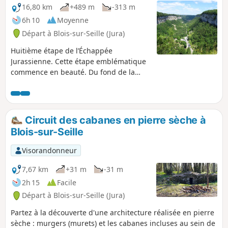
16,80 km
+489 m
-313 m
6h 10
Moyenne
Départ à Blois-sur-Seille (Jura)
Huitième étape de l’Échappée
Jurassienne. Cette étape emblématique
commence en beauté. Du fond de la
reculée de Blois-sur-Seille, vous
remonterez sur le plateau pour
rejoindre le petit village de Granges-
sur-Baume, qui domine la plus belle
Circuit des cabanes en pierre sèche à
reculée du Jura. Depuis le Belvédère de
Blois-sur-Seille
Granges-sur-Baume, vous aurez une
vue plongeante sur la reculée de
Visorandonneur
Baume-les-Messieurs et après une
bonne descentre, vous arrivez dans l’un
7,67 km
+31 m
-31 m
des « Plus Beaux Villages de France
2h 15
Facile
».Dominé par de vertigineuses falaises,
Départ à Blois-sur-Seille (Jura)
Baume-les-Messieurs, qui abrite une
abbaye clunisienne du IXe siècle, se
Partez à la découverte d'une architecture réalisée en pierre
niche au milieu de trois reculées
sèche : murgers (murets) et les cabanes incluses au sein de