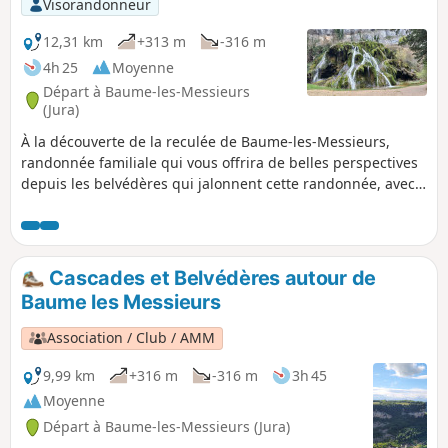
Visorandonneur
12,31 km
+313 m
-316 m
4h 25
Moyenne
Départ à Baume-les-Messieurs
(Jura)
À la découverte de la reculée de Baume-les-Messieurs,
randonnée familiale qui vous offrira de belles perspectives
depuis les belvédères qui jalonnent cette randonnée, avec
en point d'orgue la possibilité de visiter les grottes de
Baume. À voir également, la cascade des Tuffes.
Cascades et Belvédères autour de
Baume les Messieurs
Association / Club / AMM
9,99 km
+316 m
-316 m
3h 45
Moyenne
Départ à Baume-les-Messieurs (Jura)