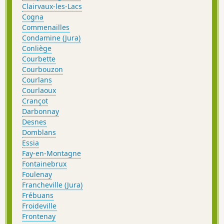
Clairvaux-les-Lacs
Cogna
Commenailles
Condamine (Jura)
Conliège
Courbette
Courbouzon
Courlans
Courlaoux
Crançot
Darbonnay
Desnes
Domblans
Essia
Fay-en-Montagne
Fontainebrux
Foulenay
Francheville (Jura)
Frébuans
Froideville
Frontenay