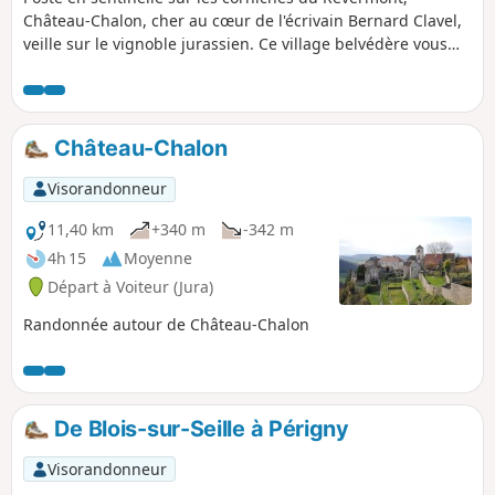
Château-Chalon, cher au cœur de l'écrivain Bernard Clavel,
veille sur le vignoble jurassien. Ce village belvédère vous
offrira un magnifique panorama sur le vignoble et les
reculées voisines et vous apprécierez de vous promener au
long des vieilles demeures. Retour par une voie romaine et
le point de vue de la Tuquière et ses cabordes.
Château-Chalon
Visorandonneur
11,40 km
+340 m
-342 m
4h 15
Moyenne
Départ à Voiteur (Jura)
Randonnée autour de Château-Chalon
De Blois-sur-Seille à Périgny
Visorandonneur