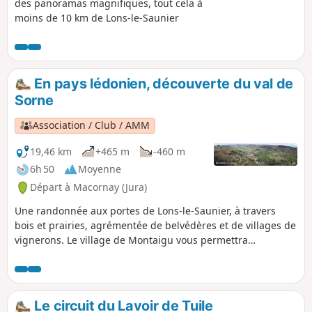
des panoramas magnifiques, tout cela à
moins de 10 km de Lons-le-Saunier
En pays lédonien, découverte du val de
Sorne
Association / Club / AMM
19,46 km
+465 m
-460 m
6h 50
Moyenne
Départ à Macornay (Jura)
Une randonnée aux portes de Lons-le-Saunier, à travers
bois et prairies, agrémentée de belvédères et de villages de
vignerons. Le village de Montaigu vous permettra
d'apercevoir la maison paternelle de Claude Joseph Rouget
de Lisle : poète, auteur de La Marseillaise, il y passa son
enfance et quelques années à partir de 1812 (Chemin de
Vatagna / Rue du 25 août 1944).Le sentier du solitaire a été
Le circuit du Lavoir de Tuile