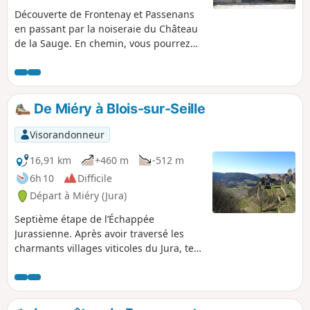
Découverte de Frontenay et Passenans
en passant par la noiseraie du Château
de la Sauge. En chemin, vous pourrez
découvrir le Château de Frontenay et sa
chapelle.
De Miéry à Blois-sur-Seille
Visorandonneur
16,91 km
+460 m
-512 m
6h 10
Difficile
Départ à Miéry (Jura)
Septième étape de l’Échappée
Jurassienne. Après avoir traversé les
charmants villages viticoles du Jura, tels
que Frontenay avec son château du XIIe
siècle et Menétru-le-Vignoble, vous
découvrirez Château-Chalon, un joyau
de l'Échappée Jurassienne. Classé parmi