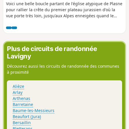
Voici une belle boucle partant de l'église atypique de Plasne
pour rallier la crête du premier plateau jurassien d'où la
vue porte très loin, jusqu'aux Alpes enneigées quand le
temps s'y prête. Ce sont ces immenses panoramas qui sont
à découvrir ici, en marchant tantôt sur des petites routes de
campagnes, tantôt sur des chemins agricoles. Et, si vous
vous levez tôt, que vous savez marcher en silence et sans
faire de bruit, peut-être rencontrerez-vous des chamois.
Plus de circuits de randonnée
Cette boucle joue à saute-mouton avec le GR®59 -
Lavigny
"Échappée jurassienne"
Découvrez aussi les circuits de randonnée des communes
à proximité
Alièze
Arlay
Arthenas
Barretaine
Baume-les-Messieurs
Beaufort (Jura)
Bersaillin
Bletterans