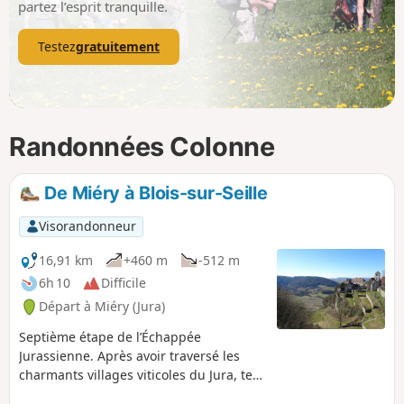
partez l’esprit tranquille.
Testez
gratuitement
Randonnées Colonne
De Miéry à Blois-sur-Seille
Visorandonneur
16,91 km
+460 m
-512 m
6h 10
Difficile
Départ à Miéry (Jura)
Septième étape de l’Échappée
Jurassienne. Après avoir traversé les
charmants villages viticoles du Jura, tels
que Frontenay avec son château du XIIe