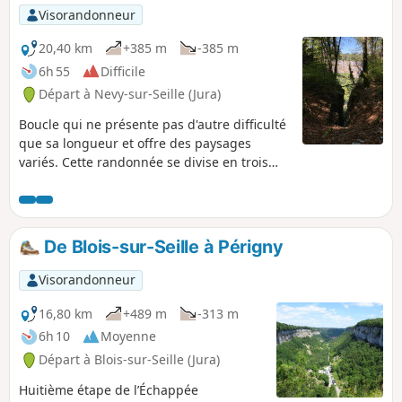
Visorandonneur
20,40 km
+385 m
-385 m
6h 55
Difficile
Départ à Nevy-sur-Seille (Jura)
Boucle qui ne présente pas d'autre difficulté
que sa longueur et offre des paysages
variés. Cette randonnée se divise en trois
parties : une montée en pente douce
jusqu'au plateau en pente douce ; le tour
des falaises presqu'à plat ; un retour en
descente.
De Blois-sur-Seille à Périgny
Visorandonneur
16,80 km
+489 m
-313 m
6h 10
Moyenne
Départ à Blois-sur-Seille (Jura)
Huitième étape de l’Échappée