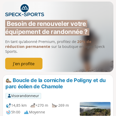
vous levez tôt, que vous savez marcher en silence et sans
faire de bruit, peut-être rencontrerez-vous des chamois.
Cette boucle joue à saute-mouton avec le GR®59 -
"Échappée jurassienne"
Besoin de renouveler votre 
équipement de randonnée ?
En tant qu’abonné Premium, profitez de
20% de
réduction permanente
sur la boutique en ligne Speck
Sports.
J'en profite
Boucle de la corniche de Poligny et du
parc éolien de Chamole
Visorandonneur
14,85 km
+270 m
-269 m
5h 00
Moyenne