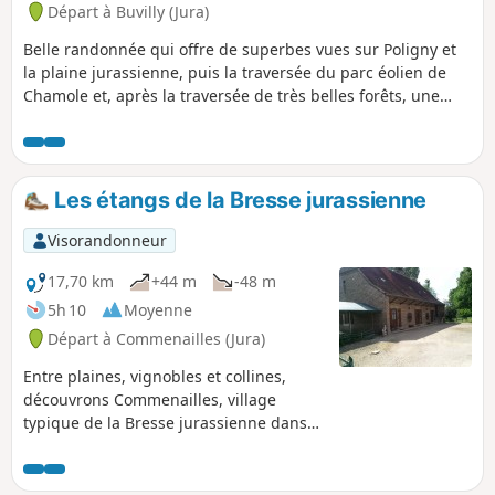
Départ à Buvilly (Jura)
Belle randonnée qui offre de superbes vues sur Poligny et
la plaine jurassienne, puis la traversée du parc éolien de
Chamole et, après la traversée de très belles forêts, une
petite touche historique avec le passage aux vestiges du
fanum gallo-romain (temple). Le parcours est
principalement forestier, si ce n'est la traversée de la plaine
du parc éolien qui offre une belle vue sur le mont Rivel et
Les étangs de la Bresse jurassienne
plus loin sur la chaine du Haut Jura.
Visorandonneur
17,70 km
+44 m
-48 m
5h 10
Moyenne
Départ à Commenailles (Jura)
Entre plaines, vignobles et collines,
découvrons Commenailles, village
typique de la Bresse jurassienne dans
une nature préservée, composée de
paysages vallonnés, d'étangs et de
forêts, lieux de vie de nombreuses