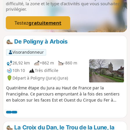
difficulté, la zone et le type d’activités que vous souhaitez
privilégier.
Testez
gratuitement
De Poligny à Arbois
Visorandonneur
26,92 km
+862 m
-860 m
10h 10
Très difficile
Départ à Poligny (Jura) (Jura)
Quatrième étape du Jura au Haut de France par la
Francigéna. Ce parcours empruntant à la fois des sentiers
en balcon sur les faces Est et Ouest du Cirque du Fer à
Cheval, et un passage en pied de falaises, vous donnera un
aperçu assez complet de ce paysage typique du Jura que
sont les reculées. Vous arrivez en fin de parcours à Arbois,
nichée au cœur du vignoble jurassien. Vous découvrez une
La Croix du Dan, le Trou de la Lune, la