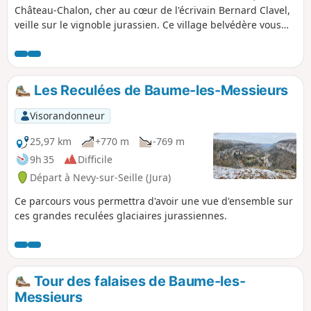
Château-Chalon, cher au cœur de l'écrivain Bernard Clavel,
veille sur le vignoble jurassien. Ce village belvédère vous
offrira un magnifique panorama sur le vignoble et les
reculées voisines et vous apprécierez de vous promener au
long des vieilles demeures. Retour par une voie romaine et
le point de vue de la Tuquière et ses cabordes.
Les Reculées de Baume-les-Messieurs
Visorandonneur
25,97 km
+770 m
-769 m
9h 35
Difficile
Départ à Nevy-sur-Seille (Jura)
Ce parcours vous permettra d'avoir une vue d'ensemble sur
ces grandes reculées glaciaires jurassiennes.
Tour des falaises de Baume-les-
Messieurs