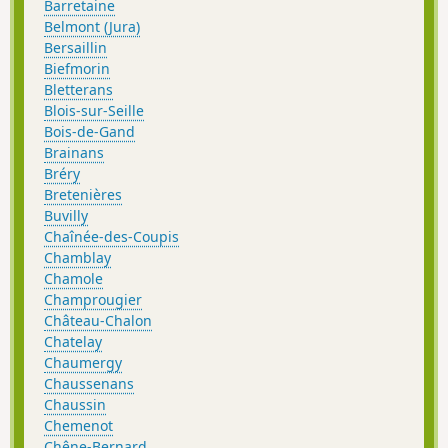
Barretaine
Belmont (Jura)
Bersaillin
Biefmorin
Bletterans
Blois-sur-Seille
Bois-de-Gand
Brainans
Bréry
Bretenières
Buvilly
Chaînée-des-Coupis
Chamblay
Chamole
Champrougier
Château-Chalon
Chatelay
Chaumergy
Chaussenans
Chaussin
Chemenot
Chêne-Bernard