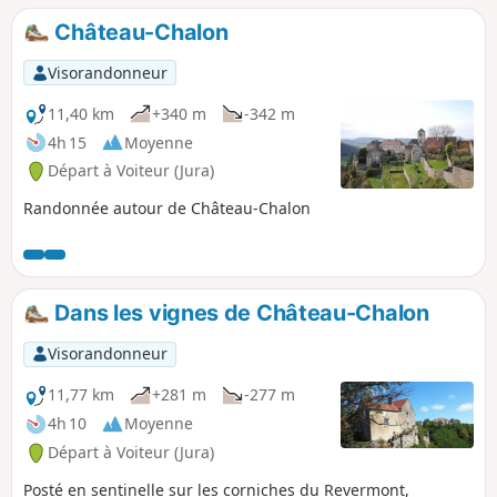
espèces protégées. Tout au long du
Château-Chalon
circuit on découvre de belles maisons
bressanes.
Visorandonneur
11,40 km
+340 m
-342 m
4h 15
Moyenne
Départ à Voiteur (Jura)
Randonnée autour de Château-Chalon
Dans les vignes de Château-Chalon
Visorandonneur
11,77 km
+281 m
-277 m
4h 10
Moyenne
Départ à Voiteur (Jura)
Posté en sentinelle sur les corniches du Revermont,