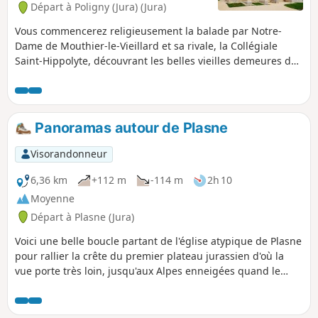
Départ à Poligny (Jura) (Jura)
Vous commencerez religieusement la balade par Notre-
Dame de Mouthier-le-Vieillard et sa rivale, la Collégiale
Saint-Hippolyte, découvrant les belles vieilles demeures de
cette cité provinciale. Puis, grimpant au pied des anciens
remparts, toujours dévot, vous gagnerez la Roche du
Pénitent, parcourant la ligne de corniches et ses points de
vue sur la vallée pour découvrir la Croix du Dan et sa vue
Panoramas autour de Plasne
sur la plaine bressane où, dit-on, de moins catholiques
druides, versaient le sang humain.
Visorandonneur
6,36 km
+112 m
-114 m
2h 10
Moyenne
Départ à Plasne (Jura)
Voici une belle boucle partant de l'église atypique de Plasne
pour rallier la crête du premier plateau jurassien d'où la
vue porte très loin, jusqu'aux Alpes enneigées quand le
temps s'y prête. Ce sont ces immenses panoramas qui sont
à découvrir ici, en marchant tantôt sur des petites routes de
campagnes, tantôt sur des chemins agricoles. Et, si vous