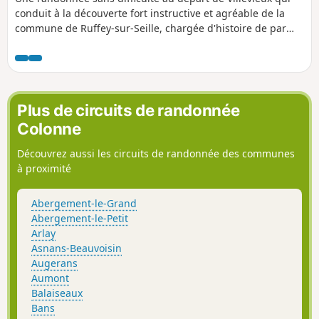
même visibles du chemin ne seront pas accessibles,
conduit à la découverte fort instructive et agréable de la
respectez le souhait des propriétaires.
commune de Ruffey-sur-Seille, chargée d'histoire de par
ses édifices remarquables et certains de ses citoyens restés
célèbres.
Plus de circuits de randonnée
Colonne
Découvrez aussi les circuits de randonnée des communes
à proximité
Abergement-le-Grand
Abergement-le-Petit
Arlay
Asnans-Beauvoisin
Augerans
Aumont
Balaiseaux
Bans