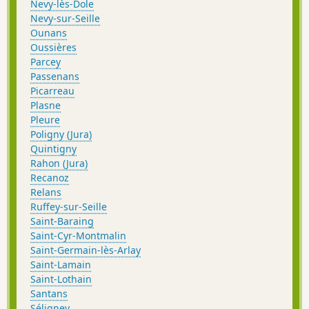
Nevy-lès-Dole
Nevy-sur-Seille
Ounans
Oussières
Parcey
Passenans
Picarreau
Plasne
Pleure
Poligny (Jura)
Quintigny
Rahon (Jura)
Recanoz
Relans
Ruffey-sur-Seille
Saint-Baraing
Saint-Cyr-Montmalin
Saint-Germain-lès-Arlay
Saint-Lamain
Saint-Lothain
Santans
Séligney