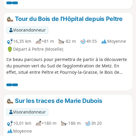
Tour du Bois de l'Hôpital depuis Peltre
Visorandonneur
16,35 km
+81 m
-82 m
4h 55
Moyenne
Départ à Peltre (Moselle)
Ce beau parcours pour permettra de partir à la découverte
du poumon vert du Sud de l’agglomération de Metz. En
effet, situé entre Peltre et Pournoy-la-Grasse, le Bois de
l'Hôpital fait six kilomètres de long sur trois de large. C'est
une randonnée idéale pour se dépayser tout en étant
encore au cœur de l’agglomération ; vous pourrez
notamment apprécier le silence qui y règne ainsi qu'une
Sur les traces de Marie Dubois
grande variété d'essences d'arbres. Lieu historique, vous
pourrez également découvrir tout au long du parcours des
Visorandonneur
panneaux explicatifs à propos de cette ancienne zone
militaire.
10,01 km
+180 m
-186 m
3h 20
Moyenne