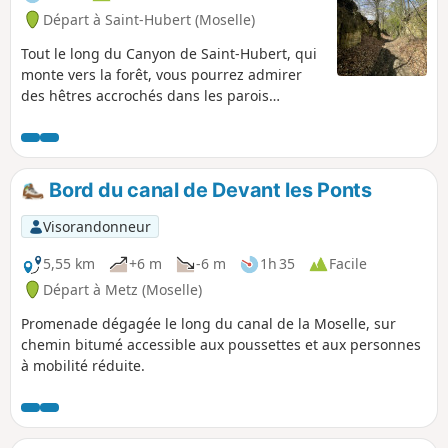
Départ à Saint-Hubert (Moselle)
Tout le long du Canyon de Saint-Hubert, qui
monte vers la forêt, vous pourrez admirer
des hêtres accrochés dans les parois
rocheuses. Un de ces hêtres a reçu le prix
du jury au concours des arbres
remarquables 2022.
Bord du canal de Devant les Ponts
Visorandonneur
5,55 km
+6 m
-6 m
1h 35
Facile
Départ à Metz (Moselle)
Promenade dégagée le long du canal de la Moselle, sur
chemin bitumé accessible aux poussettes et aux personnes
à mobilité réduite.