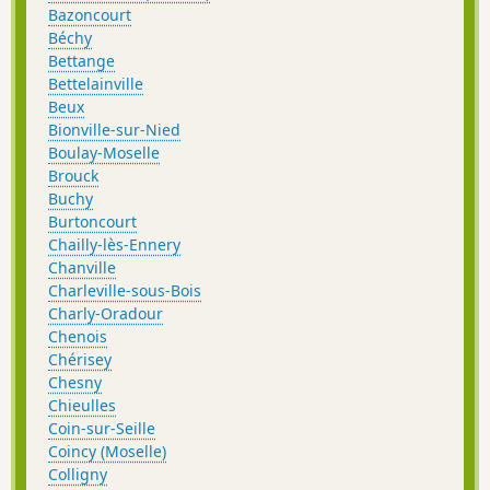
Bazoncourt
Béchy
Bettange
Bettelainville
Beux
Bionville-sur-Nied
Boulay-Moselle
Brouck
Buchy
Burtoncourt
Chailly-lès-Ennery
Chanville
Charleville-sous-Bois
Charly-Oradour
Chenois
Chérisey
Chesny
Chieulles
Coin-sur-Seille
Coincy (Moselle)
Colligny