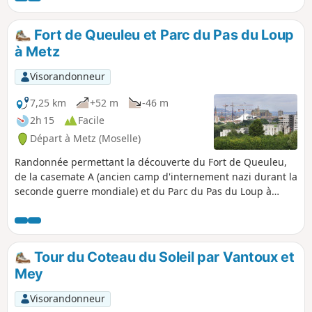
rejoindrez le village de Peltre et ses fameux
vergers, où vous aurez l'occasion de faire
Fort de Queuleu et Parc du Pas du Loup
une cueillette en fonction de la saison et de
à Metz
vos envies. Ce village a été couronné en
2020 et 2021 au classement des communes
Visorandonneur
de moins de 2000 habitants où il fait bon
vivre. Vous reviendrez ensuite vers le
7,25 km
+52 m
-46 m
quartier du Technopole en parcourant les
2h 15
Facile
allées des lacs Ariane et Symphonie, deux
Départ à Metz (Moselle)
réserves de biodiversité.
Randonnée permettant la découverte du Fort de Queuleu,
de la casemate A (ancien camp d'internement nazi durant la
seconde guerre mondiale) et du Parc du Pas du Loup à
Metz. L'intérieur du fort est accessible en poussette mais
une fois à l'extérieur, les chemins sont beaucoup moins
praticables. Problème d'accessibilité au fort juillet 2023, voir
les avis
Tour du Coteau du Soleil par Vantoux et
Mey
Visorandonneur