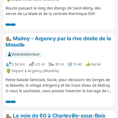
Boucle passant le long des étangs de Saint-Rémy, des
serres de La Maxe et de la centrale thermique EDF.
Malroy - Argency par la rive droite de la
Moselle
Visorandonneur
5,56 km
+23 m
-30 m
1h 40
Facile
Départ à Argancy (Moselle)
Petite balade familiale, facile, pour découvrir les berges de
la Moselle, le village d'Argency et les trous d'eau de Malroy.
Si vous le souhaitez, vous pouvez traverser le barrage de la
centrale hydroélectrique d'Argency. Vous pourrez, aussi,
voir des oiseaux d'eau, tels que canards, hérons, foulques,
etc.
La voie de 60 à Charleville-sous-Bois