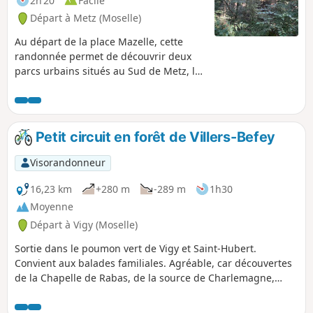
2h 20
Facile
Départ à Metz (Moselle)
Au départ de la place Mazelle, cette
randonnée permet de découvrir deux
parcs urbains situés au Sud de Metz, le
Fort Queuleu, ainsi que le Parc du Pas
du Loup. Vous pourrez, également,
profiter des allées des Jardins Jean-
Marie Pelt - Parc de la Seille.
Petit circuit en forêt de Villers-Befey
Visorandonneur
16,23 km
+280 m
-289 m
1h30
Moyenne
Départ à Vigy (Moselle)
Sortie dans le poumon vert de Vigy et Saint-Hubert.
Convient aux balades familiales. Agréable, car découvertes
de la Chapelle de Rabas, de la source de Charlemagne,
fontaine de Befey et de la fontaine de Saint-Hubert.
Attention : circuit difficile en cas de pluies, car très boueux.