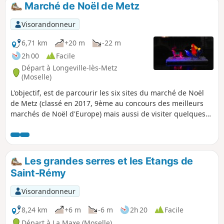
Marché de Noël de Metz
Visorandonneur
6,71 km
+20 m
-22 m
2h 00
Facile
Départ à Longeville-lès-Metz
(Moselle)
L'objectif, est de parcourir les six sites du marché de Noël
de Metz (classé en 2017, 9ème au concours des meilleurs
marchés de Noël d'Europe) mais aussi de visiter quelques
quartiers de cette belle ville au passé si riche, de la période
romaine à nos jours, en passant par les périodes
"allemandes" entre 1870 et 1918 et entre 1940 et 1944.
Les grandes serres et les Etangs de
Saint-Rémy
Visorandonneur
8,24 km
+6 m
-6 m
2h 20
Facile
Départ à La Maxe (Moselle)