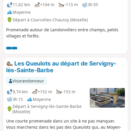
11,62 km
+104 m
-113 m
3h 35
Moyenne
Départ à Courcelles-Chaussy (Moselle)
Promenade autour de Landonvillers entre champs, petits
villages et forêts.
Les Queulots au départ de Servigny-
lès-Sainte-Barbe
Visorandonneur
9,74 km
+152 m
-153 m
3h 15
Moyenne
Départ à Servigny-lès-Sainte-Barbe
(Moselle)
Une courte promenade dans un site à ne pas manquer.
Vous marcherez dans les pas des Queulots qui, au Moyen-