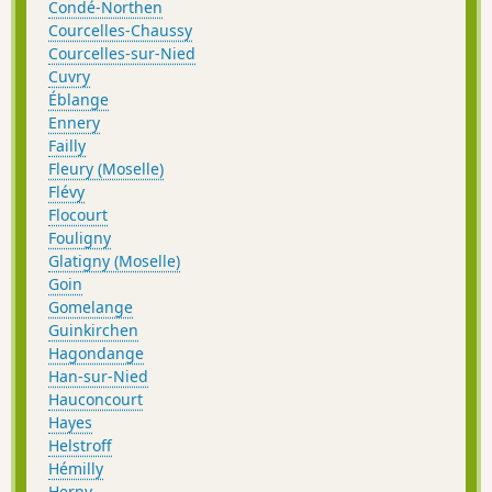
Condé-Northen
Courcelles-Chaussy
Courcelles-sur-Nied
Cuvry
Éblange
Ennery
Failly
Fleury (Moselle)
Flévy
Flocourt
Fouligny
Glatigny (Moselle)
Goin
Gomelange
Guinkirchen
Hagondange
Han-sur-Nied
Hauconcourt
Hayes
Helstroff
Hémilly
Herny