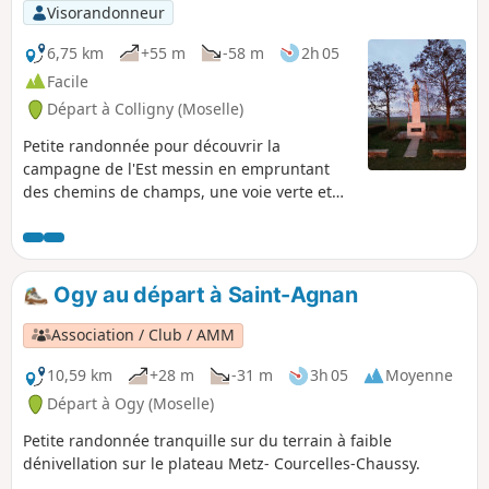
Visorandonneur
6,75 km
+55 m
-58 m
2h 05
Facile
Départ à Colligny (Moselle)
Petite randonnée pour découvrir la
campagne de l'Est messin en empruntant
des chemins de champs, une voie verte et
quelques curiosités. Attention suivant la
saison, une partie du parcours peut être
boueuse.
Ogy au départ à Saint-Agnan
Association / Club / AMM
10,59 km
+28 m
-31 m
3h 05
Moyenne
Départ à Ogy (Moselle)
Petite randonnée tranquille sur du terrain à faible
dénivellation sur le plateau Metz- Courcelles-Chaussy.