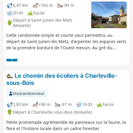
8,47 km
+103 m
-94 m
2h 45
Facile
Départ à Saint-Julien-lès-Metz
(Moselle)
Cette randonnée simple et courte vous permettra, au
départ de Saint-Julien-lès-Metz, d'arpenter les espaces verts
de la première bordure de l'Ouest messin. Au gré du
Ruisseau de Vallières, vous traverserez notamment les
quartiers de Vallières et de la Corchade, jusqu'à arriver au
bucolique village de Vantoux. Après un passage par l'église
de Mey (XIIe siècle) et son village typique, vous reviendrez
Le chemin des écoliers à Charleville-
sur Saint-Julien-lès-Metz à travers champs avec une belle
sous-Bois
vue sur l’agglomération messine.
Visorandonneur
2,83 km
+98 m
-97 m
1h 05
Facile
Départ à Charleville-sous-Bois (Moselle)
Petite promenade agrémentée de panneaux sur la faune, la
flore et l'histoire locale dans un cadre forestier