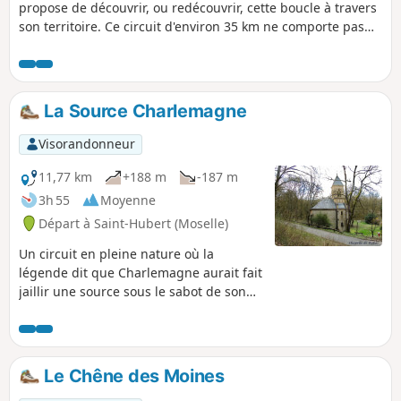
propose de découvrir, ou redécouvrir, cette boucle à travers
son territoire. Ce circuit d'environ 35 km ne comporte pas
de difficultés particulières et emprunte au maximum les
voies douces de la Communauté de Communes Rives de
Moselle.
La Source Charlemagne
Visorandonneur
11,77 km
+188 m
-187 m
3h 55
Moyenne
Départ à Saint-Hubert (Moselle)
Un circuit en pleine nature où la
légende dit que Charlemagne aurait fait
jaillir une source sous le sabot de son
cheval puis aurait construit une
chapelle à l'emplacement de l'actuelle
chapelle de Rabas.
Le Chêne des Moines