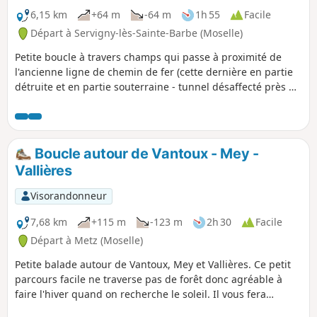
6,15 km
+64 m
-64 m
1h 55
Facile
Départ à Servigny-lès-Sainte-Barbe (Moselle)
Petite boucle à travers champs qui passe à proximité de
l'ancienne ligne de chemin de fer (cette dernière en partie
détruite et en partie souterraine - tunnel désaffecté près de
Nouilly) et qui peut être complétée par une visite du site de
l'ancienne gare à Nouilly aujourd'hui reconvertie à titre
privé.
Boucle autour de Vantoux - Mey -
Vallières
Visorandonneur
7,68 km
+115 m
-123 m
2h 30
Facile
Départ à Metz (Moselle)
Petite balade autour de Vantoux, Mey et Vallières. Ce petit
parcours facile ne traverse pas de forêt donc agréable à
faire l'hiver quand on recherche le soleil. Il vous fera
découvrir l'église de Mey et le lavoir de Vallières.