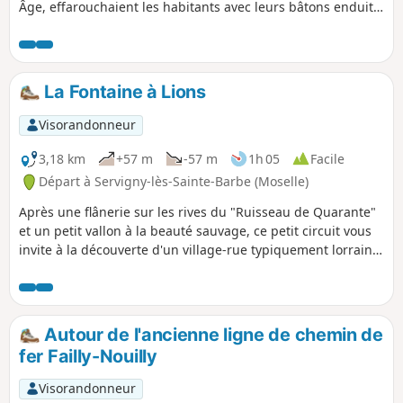
Âge, effarouchaient les habitants avec leurs bâtons enduits
de purin.
La Fontaine à Lions
Visorandonneur
3,18 km
+57 m
-57 m
1h 05
Facile
Départ à Servigny-lès-Sainte-Barbe (Moselle)
Après une flânerie sur les rives du "Ruisseau de Quarante"
et un petit vallon à la beauté sauvage, ce petit circuit vous
invite à la découverte d'un village-rue typiquement lorrain,
Servigny-lès-Sainte-Barbe qui a su sauvegarder son
patrimoine bâti exceptionnel.
Autour de l'ancienne ligne de chemin de
fer Failly-Nouilly
Visorandonneur