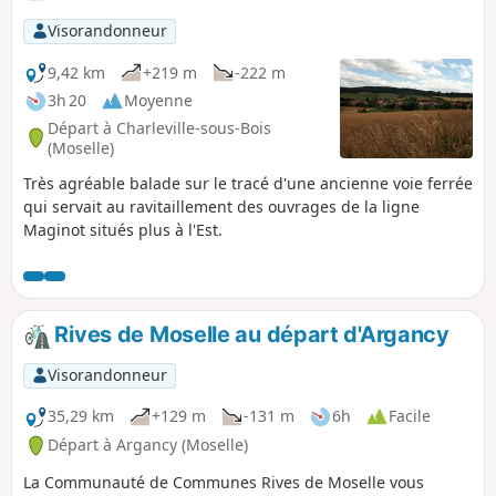
Visorandonneur
9,42 km
+219 m
-222 m
3h 20
Moyenne
Départ à Charleville-sous-Bois
(Moselle)
Très agréable balade sur le tracé d'une ancienne voie ferrée
qui servait au ravitaillement des ouvrages de la ligne
Maginot situés plus à l'Est.
Rives de Moselle au départ d'Argancy
Visorandonneur
35,29 km
+129 m
-131 m
6h
Facile
Départ à Argancy (Moselle)
La Communauté de Communes Rives de Moselle vous