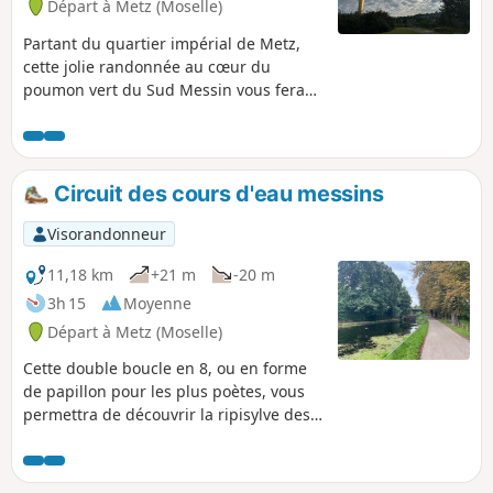
Départ à Metz (Moselle)
Partant du quartier impérial de Metz,
cette jolie randonnée au cœur du
poumon vert du Sud Messin vous fera
notamment arpenter les abords du Parc
de la Seille, puis découvrir les zones
boisées de Magny pour revenir par le
Parc du Pas du Loup pour un beau
Circuit des cours d'eau messins
panorama sur l’agglomération messine.
Possibilité de raccourcir la randonné en
Visorandonneur
ignorant le Parc du Pas du Loup.
11,18 km
+21 m
-20 m
3h 15
Moyenne
Départ à Metz (Moselle)
Cette double boucle en 8, ou en forme
de papillon pour les plus poètes, vous
permettra de découvrir la ripisylve des
cours d'eau urbains au cœur de la cité
de Metz : Seille, Moselle Canalisée et
Moselle. Un écrin de verdure, en plein