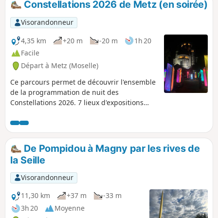
Constellations 2026 de Metz (en soirée)
Visorandonneur
4,35 km
+20 m
-20 m
1h 20
Facile
Départ à Metz (Moselle)
Ce parcours permet de découvrir l'ensemble
de la programmation de nuit des
Constellations 2026. 7 lieux d'expositions
abritent des œuvres d'art numériques
visibles en soirée uniquement (selon la
période, début des accès entre 21h et 22h,
fin à 00h15). Les horaires d'ouverture
De Pompidou à Magny par les rives de
peuvent varier en fonction des lieux et de la
la Seille
période, vous pouvez les retrouver sur le site
Constellations de Metz
Visorandonneur
11,30 km
+37 m
-33 m
3h 20
Moyenne