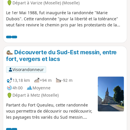
Départ à Varize (Moselle) (Moselle)
Le 1er Mai 1988, fut inaugurée la randonnée "Marie
Dubois". Cette randonnée "pour la liberté et la tolérance"
veut faire revivre le chemin pris par les protestants de la
région messine, entre 1685 et 1789, pour se rendre au culte
à Ludweiler (Sarre). Nous ne parcourons qu'un petit tronçon
de ces chemins dans les forêts de Landonvillers et de
Courcelles-Chaussy.
Découverte du Sud-Est messin, entre
fort, vergers et lacs
Visorandonneur
13,18 km
+94 m
-92 m
4h 00
Moyenne
Départ à Metz (Moselle)
Partant du Fort Queuleu, cette randonnée
vous permettra de découvrir ou redécouvrir,
les paysages très variés du Sud messin.
Après avoir arpenté les abords du Fort
Queuleu, haut lieu d'histoire, vous