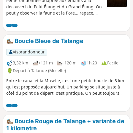
Petite randonnée adaptée aux enfants à la
découvert du Petit Étang et du Grand Étang. On
peut y observer la faune et la flore... rapace,
hérons, ragondins, grenouilles, canards, oies
égyptiennes, cygnes, coucou, chevreuils... selon
le moment de la journée et la saison... chacun y
a sa place.
Boucle Bleue de Talange
Visorandonneur
3,32 km
+121 m
-120 m
1h 20
Facile
Départ à Talange (Moselle)
Entre le canal et la Moselle, c'est une petite boucle de 3 km
qui est proposée aujourd'hui. Un parking se situe juste à
côté du point de départ, c'est pratique. On peut toujours
rallonger la randonnée en continuant sur le canal que ce
soit vers le Nord ou le Sud, ce chemin de halage nous offre,
en toute sécurité, de nombreux kilomètres à parcourir.
Boucle Rouge de Talange + variante de
1 kilometre