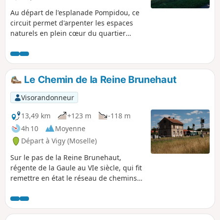
Au départ de l'esplanade Pompidou, ce
circuit permet d'arpenter les espaces
naturels en plein cœur du quartier
périphérique arboré de Plantières-
Queuleu, comportant notamment une
forteresse du XIXe siècle qui servit de
camp d'internement durant la Seconde
Le Chemin de la Reine Brunehaut
Guerre Mondiale et qui abrite
désormais un mémorial de la Résistance
Visorandonneur
française. Cette randonnée se déroule à
plus de 90% sur une surface en
13,49 km
+123 m
-118 m
enrobée. Donc idéale pour les
4h 10
Moyenne
randonnées sous la pluie ou pour les
Départ à Vigy (Moselle)
parcours avec poussette ou en
chaussures de ville.
Sur le pas de la Reine Brunehaut,
régente de la Gaule au VIe siècle, qui fit
remettre en état le réseau de chemins
suite à la décadence de l'empire romain.