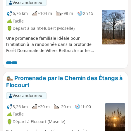
Visorandonneur
6,76 km
+104 m
-98 m
2h 15
Facile
Départ à Saint-Hubert (Moselle)
Une promenade familiale idéale pour
l'initiation à la randonnée dans la profonde
Forêt Domaniale de Villers Bettnach sur les
traces des moines cisterciens.
Promenade par le Chemin des Étangs à
Flocourt
Visorandonneur
3,26 km
+20 m
-20 m
1h 00
Facile
Départ à Flocourt (Moselle)