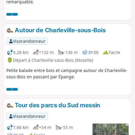
remarquable.
Autour de Charleville-sous-Bois
Visorandonneur
9,28 km
+132 m
-136 m
3h 00
Facile
Départ à Charleville-sous-Bois (Moselle)
Petite balade entre bois et campagne autour de Charleville-
sous-Bois en passant par Épange.
Tour des parcs du Sud messin
Visorandonneur
7,68 km
+54 m
-55 m