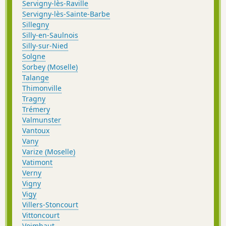
Servigny-lès-Raville
Servigny-lès-Sainte-Barbe
Sillegny
Silly-en-Saulnois
Silly-sur-Nied
Solgne
Sorbey (Moselle)
Talange
Thimonville
Tragny
Trémery
Valmunster
Vantoux
Vany
Varize (Moselle)
Vatimont
Verny
Vigny
Vigy
Villers-Stoncourt
Vittoncourt
Voimhaut