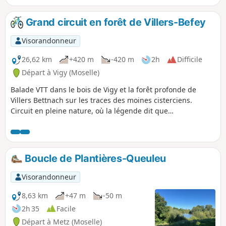
Grand circuit en forêt de Villers-Befey
Visorandonneur
26,62 km
+420 m
-420 m
2h
Difficile
Départ à Vigy (Moselle)
Balade VTT dans le bois de Vigy et la forêt profonde de
Villers Bettnach sur les traces des moines cisterciens.
Circuit en pleine nature, où la légende dit que
Charlemagne aurait fait jaillir une source sous le sabot de
son cheval, puis aurait fait construire une chapelle à
l'emplacement de l'actuelle de Rabas. Attention circuit
difficile en cas de pluies, car très boueux.
Boucle de Plantières-Queuleu
Visorandonneur
8,63 km
+47 m
-50 m
2h 35
Facile
Départ à Metz (Moselle)