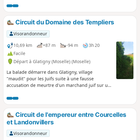
Circuit du Domaine des Templiers
Visorandonneur
10,69 km
+87 m
-94 m
3h 20
Facile
Départ à Glatigny (Moselle) (Moselle)
La balade démarre dans Glatigny, village
"maudit" pour les Juifs suite à une fausse
accusation de meurtre d'un marchand juif sur un
enfant de 3 ans, en 1669. Ce dernier a été
réhabilité en 2009 par la pose d'une plaque
commémorative : 340 ans pour que le village
retrouve dialogue et respect entre les différentes
Circuit de l'empereur entre Courcelles
confessionsCet itinéraire traverse ensuite les
et Landonvillers
villages lorrains de Cheuby, Sainte-Barbe, Gras et
Retonfey dans lesquels vous pourrez admirer
Visorandonneur
fermes, châteaux, calvaires et lavoirs.