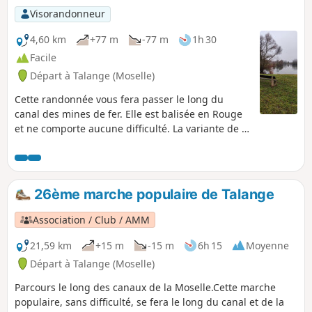
Visorandonneur
4,60 km
+77 m
-77 m
1h 30
Facile
Départ à Talange (Moselle)
Cette randonnée vous fera passer le long du
canal des mines de fer. Elle est balisée en Rouge
et ne comporte aucune difficulté. La variante de 1
kilomètre se trouve entre les points 2 et 3, autour
de l'étang de Mancourt, il y a deux panneaux
indicatifs
26ème marche populaire de Talange
Association / Club / AMM
21,59 km
+15 m
-15 m
6h 15
Moyenne
Départ à Talange (Moselle)
Parcours le long des canaux de la Moselle.Cette marche
populaire, sans difficulté, se fera le long du canal et de la