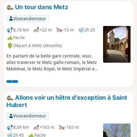
centre-ville. TER Randonnée accessible
Un tour dans Metz
via la Gare de Metz-ville.
Visorandonneur
8,18 km
+22 m
-15 m
2h 25
Facile
Départ à Metz (Moselle)
En partant de la belle gare centrale, vous
allez traverser le Metz gallo-romain, le Metz
Médiéval, le Metz Royal, le Metz Impérial et
le Metz du XXIe siècle. Vous découvrirez la
Cathédrale Saint-Étienne et ses 6000 m2 de
vitraux. Le Musée de la Cour d'Or avec les
thermes gallo-romain in situ. Vous
Allons voir un hêtre d'exception à Saint
découvrirez Metz comme vous ne l'avez
Hubert
jamais vue et comme je l'aime.
Visorandonneur
8,09 km
+163 m
-163 m
2h 45
Facile