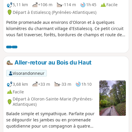
5,11 km
+106 m
-114 m
1h 45
Facile
Départ à Estialescq (Pyrénées-Atlantiques)
Petite promenade aux environs d'Oloron et à quelques
kilomètres du charmant village d'Estialescq. Ce petit circuit
vous fait traverser, forêts, bordures de champs et route de
campagne.
Aller-retour au Bois du Haut
Visorandonneur
3,68 km
+33 m
-33 m
1h 10
Facile
Départ à Oloron-Sainte-Marie (Pyrénées-
Atlantiques)
Balade simple et sympathique. Parfaite pour
se dégourdir les jambes ou en promenade
quotidienne pour un compagnon à quatre