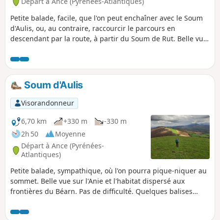
Départ à Ance (Pyrénées-Atlantiques)
Petite balade, facile, que l'on peut enchaîner avec le Soum
d'Aulis, ou, au contraire, raccourcir le parcours en
descendant par la route, à partir du Soum de Rut. Belle vue
sue les Pyrénées depuis le sommet.
Soum d'Aulis
Visorandonneur
6,70 km
+330 m
-330 m
2h 50
Moyenne
Départ à Ance (Pyrénées-
Atlantiques)
Petite balade, sympathique, où l'on pourra pique-niquer au
sommet. Belle vue sur l'Anie et l'habitat dispersé aux
frontières du Béarn. Pas de difficulté. Quelques balises
Jaunes pour vous aider à trouver le chemin.