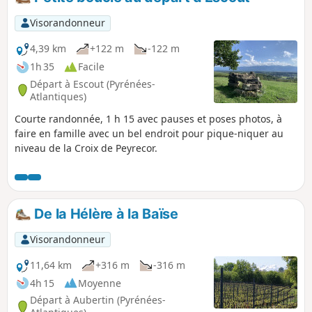
Visorandonneur
4,39 km
+122 m
-122 m
1h 35
Facile
Départ à Escout (Pyrénées-
Atlantiques)
Courte randonnée, 1 h 15 avec pauses et poses photos, à
faire en famille avec un bel endroit pour pique-niquer au
niveau de la Croix de Peyrecor.
De la Hélère à la Baïse
Visorandonneur
11,64 km
+316 m
-316 m
4h 15
Moyenne
Départ à Aubertin (Pyrénées-