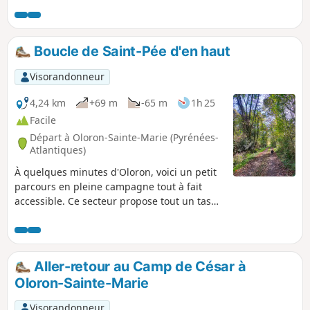
pattes !
Boucle de Saint-Pée d'en haut
Visorandonneur
4,24 km
+69 m
-65 m
1h 25
Facile
Départ à Oloron-Sainte-Marie (Pyrénées-
Atlantiques)
À quelques minutes d'Oloron, voici un petit
parcours en pleine campagne tout à fait
accessible. Ce secteur propose tout un tas
d'itinéraires différents à partir d'un même
point de départ.
Aller-retour au Camp de César à
Oloron-Sainte-Marie
Visorandonneur