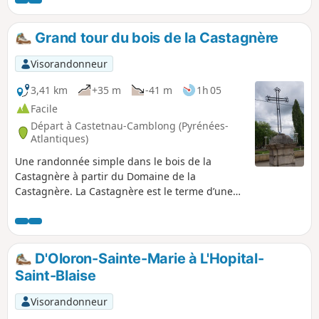
Grand tour du bois de la Castagnère
Visorandonneur
3,41 km
+35 m
-41 m
1h 05
Facile
Départ à Castetnau-Camblong (Pyrénées-
Atlantiques)
Une randonnée simple dans le bois de la
Castagnère à partir du Domaine de la
Castagnère. La Castagnère est le terme d’une
poêle à marrons, à châtaignes. Vous en
conclurez que ce bois est essentiellement
composé de marronniers, de châtaigners, mais
pas que…
D'Oloron-Sainte-Marie à L'Hopital-
Saint-Blaise
Visorandonneur