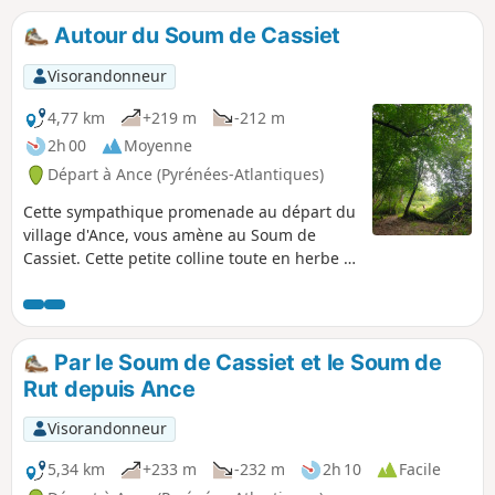
Autour du Soum de Cassiet
Visorandonneur
4,77 km
+219 m
-212 m
2h 00
Moyenne
Départ à Ance (Pyrénées-Atlantiques)
Cette sympathique promenade au départ du
village d'Ance, vous amène au Soum de
Cassiet. Cette petite colline toute en herbe et
en fougères est idéale pour une pause
goûter ou pique-nique ! Le reste du chemin
alterne route forestières, de campagnes et
sentiers...
Par le Soum de Cassiet et le Soum de
Rut depuis Ance
Visorandonneur
5,34 km
+233 m
-232 m
2h 10
Facile