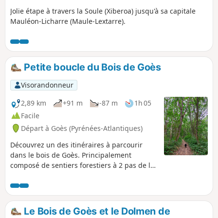
Jolie étape à travers la Soule (Xiberoa) jusqu'à sa capitale
Mauléon-Licharre (Maule-Lextarre).
Petite boucle du Bois de Goès
Visorandonneur
2,89 km
+91 m
-87 m
1h 05
Facile
Départ à Goès (Pyrénées-Atlantiques)
Découvrez un des itinéraires à parcourir
dans le bois de Goès. Principalement
composé de sentiers forestiers à 2 pas de la
ville d'Oloron, le bois de Goès est le coin de
rendez-vous idéal pour les promenades
quotidiennes.
Le Bois de Goès et le Dolmen de