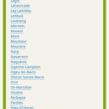
Lagor
Lahourcade
Lay-Lamidou
Ledeuix
Loubieng
Méritein
Monein
Mont
Moumour
Mourenx
Narp
Navarrenx
Noguères
Ogenne-Camptort
Ogeu-les-Bains
Oloron-Sainte-Marie
Orin
Os-Marsillon
Ossenx
Parbayse
Pardies
Poey-d'Oloron