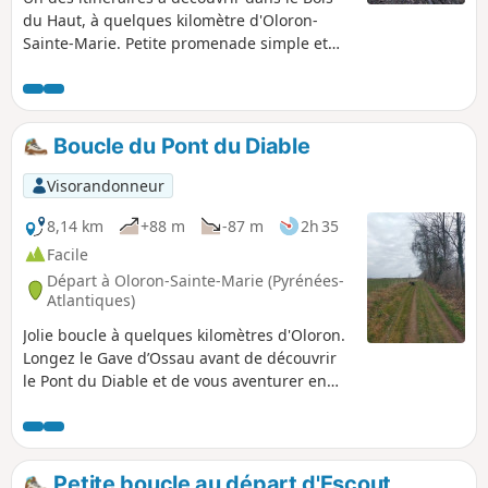
du Haut, à quelques kilomètre d'Oloron-
Sainte-Marie. Petite promenade simple et
agréable, idéale en sortie quotidienne ou
digestive !
Boucle du Pont du Diable
Visorandonneur
8,14 km
+88 m
-87 m
2h 35
Facile
Départ à Oloron-Sainte-Marie (Pyrénées-
Atlantiques)
Jolie boucle à quelques kilomètres d'Oloron.
Longez le Gave d’Ossau avant de découvrir
le Pont du Diable et de vous aventurer en
bordure de champs et sous-bois.
Petite boucle au départ d'Escout