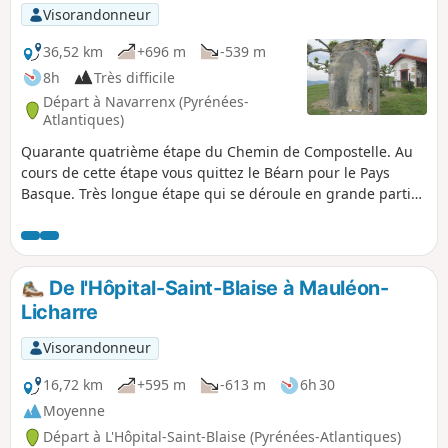
p
Visorandonneur
36,52 km
+696 m
-539 m
8h
Très difficile
Départ à Navarrenx (Pyrénées-
Atlantiques)
Quarante quatrième étape du Chemin de Compostelle. Au
cours de cette étape vous quittez le Béarn pour le Pays
Basque. Très longue étape qui se déroule en grande partie
sur des routes départementales et des chemins à travers
bois. Compte tenu que vous ne traversez pas de gros
village, il est donc préférable de prévoir le ravitaillement au
départ.
De l'Hôpital-Saint-Blaise à Mauléon-
Licharre
Visorandonneur
16,72 km
+595 m
-613 m
6h 30
Moyenne
Départ à L'Hôpital-Saint-Blaise (Pyrénées-Atlantiques)