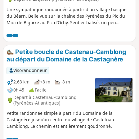
Une sympathique randonnée à partir d'un village basque
du Béarn. Belle vue sur la chaîne des Pyrénées du Pic du
Midi de Bigorre au Pic d'Orhy. Sentier balisé, un peu
boueux au départ, belles maisons sur les crêtes tout le long
du parcours.
Petite boucle de Castenau-Camblong
au départ du Domaine de la Castagnère
Visorandonneur
2,63 km
+8 m
-8 m
0h 45
Facile
Départ à Castetnau-Camblong
(Pyrénées-Atlantiques)
Petite randonnée simple à partir du Domaine de la
Castagnère jusqu’au centre du village de Castetnau-
Camblong. Le chemin est entièrement goudronné.