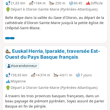
21,65 km
+184 m
-250 m
6h 45
Difficile
Départ à Oloron-Sainte-Marie (Pyrénées-Atlantiques)
Belle étape dans la vallée du Gave d'Oloron, au départ de la
cathédrale d'Oloron-Sainte-Marie jusqu'à la petite église de
L’Hôpital-Saint-Blaise.
Euskal Herria, Iparalde, traversée Est-
Ouest du Pays Basque français
Visorandonneur
159,93 km
+4 374 m
-4 611 m
7 jours
Moyenne
Départ à Oloron-Sainte-Marie (Pyrénées-Atlantiques)
À travers les trois provinces basques françaises, dans un
beau paysage de piémont pyrénéen. Soyez assuré de parler
Basque en fin de périple.