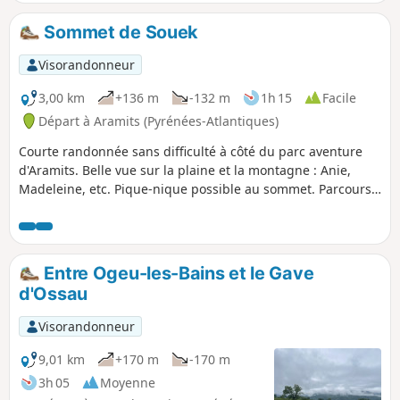
Sommet de Souek
Visorandonneur
3,00 km
+136 m
-132 m
1h 15
Facile
Départ à Aramits (Pyrénées-Atlantiques)
Courte randonnée sans difficulté à côté du parc aventure
d'Aramits. Belle vue sur la plaine et la montagne : Anie,
Madeleine, etc. Pique-nique possible au sommet. Parcours
alternant bois, et prairies, quelques balises sauf pour le
sommet.
Entre Ogeu-les-Bains et le Gave
d'Ossau
Visorandonneur
9,01 km
+170 m
-170 m
3h 05
Moyenne