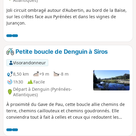
Atlantiques)
Joli circuit ombragé autour d'Aubertin, au bord de la Baïse,
sur les crêtes face aux Pyrénées et dans les vignes de
Jurançon.
Petite boucle de Denguin à Siros
Visorandonneur
8,50 km
+9 m
-8 m
1h30
Facile
Départ à Denguin (Pyrénées-
Atlantiques)
À proximité du Gave de Pau, cette boucle allie chemins de
terre, chemins caillouteux et chemins goudronnés. Elle
conviendra tout à fait à celles et ceux qui redoutent les
côtes.