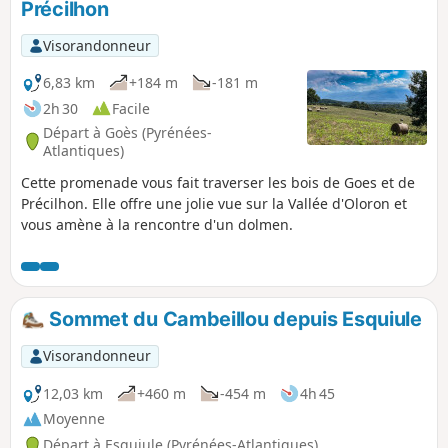
Précilhon
Visorandonneur
6,83 km
+184 m
-181 m
2h 30
Facile
Départ à Goès (Pyrénées-
Atlantiques)
Cette promenade vous fait traverser les bois de Goes et de
Précilhon. Elle offre une jolie vue sur la Vallée d'Oloron et
vous amène à la rencontre d'un dolmen.
Sommet du Cambeillou depuis Esquiule
Visorandonneur
12,03 km
+460 m
-454 m
4h 45
Moyenne
Départ à Esquiule (Pyrénées-Atlantiques)