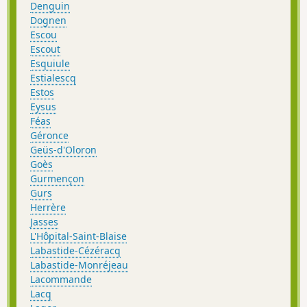
Denguin
Dognen
Escou
Escout
Esquiule
Estialescq
Estos
Eysus
Féas
Géronce
Geüs-d'Oloron
Goès
Gurmençon
Gurs
Herrère
Jasses
L'Hôpital-Saint-Blaise
Labastide-Cézéracq
Labastide-Monréjeau
Lacommande
Lacq