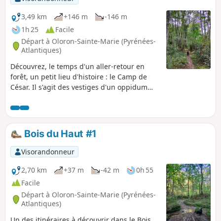
3,49 km
+146 m
-146 m
1h 25
Facile
Départ à Oloron-Sainte-Marie (Pyrénées-
Atlantiques)
Découvrez, le temps d'un aller-retour en
forêt, un petit lieu d'histoire : le Camp de
César. Il s'agit des vestiges d'un oppidum
(fortification construite en surplomb et
entourée de fossés servant de refuge et de
lieux de rencontre) perdu en plein cœur de
la forêt du Bois de Pée à 10 min de la ville
Bois du Haut #1
d'Oloron-Sainte-Marie.
Visorandonneur
2,70 km
+37 m
-42 m
0h 55
Facile
Départ à Oloron-Sainte-Marie (Pyrénées-
Atlantiques)
Un des itinéraires à découvrir dans le Bois