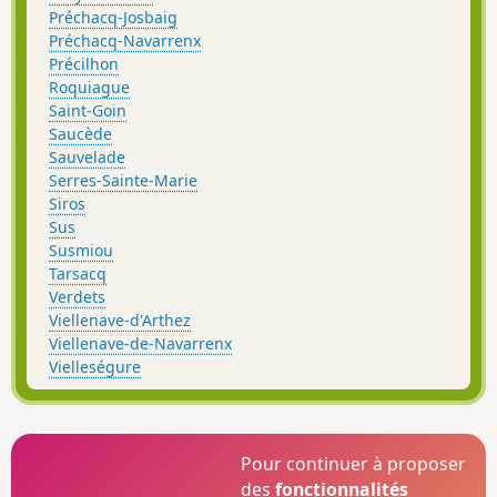
Préchacq-Josbaig
Préchacq-Navarrenx
Précilhon
Roquiague
Saint-Goin
Saucède
Sauvelade
Serres-Sainte-Marie
Siros
Sus
Susmiou
Tarsacq
Verdets
Viellenave-d'Arthez
Viellenave-de-Navarrenx
Vielleségure
Pour continuer à proposer
des
fonctionnalités