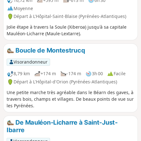
16,72 km
+595 m
-613 m
6h 30
Moyenne
Départ à L'Hôpital-Saint-Blaise (Pyrénées-Atlantiques)
Jolie étape à travers la Soule (Xiberoa) jusqu'à sa capitale
Mauléon-Licharre (Maule-Lextarre).
Boucle de Montestrucq
Visorandonneur
8,79 km
+174 m
-174 m
3h 00
Facile
Départ à L'Hôpital-d'Orion (Pyrénées-Atlantiques)
Une petite marche très agréable dans le Béarn des gaves, à
travers bois, champs et villages. De beaux points de vue sur
les Pyrénées.
De Mauléon-Licharre à Saint-Just-
Ibarre