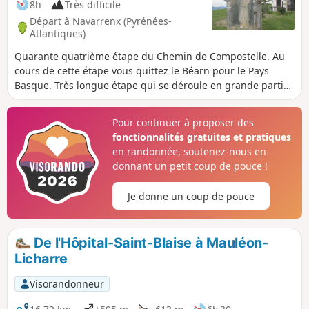
8h
Très difficile
Départ à Navarrenx (Pyrénées-
Atlantiques)
Quarante quatrième étape du Chemin de Compostelle. Au
cours de cette étape vous quittez le Béarn pour le Pays
Basque. Très longue étape qui se déroule en grande partie
sur des routes départementales et des chemins à travers
bois. Compte tenu que vous ne traversez pas de gros
Pour continuer à proposer des
village, il est donc préférable de prévoir le ravitaillement au
fonctionnalités gratuites et pratiques
départ.
en randonnée, soutenez-nous en
donnant un petit coup de pouce !
Je donne un coup de pouce
De l'Hôpital-Saint-Blaise à Mauléon-
Licharre
Visorandonneur