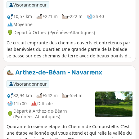
Visorandonneur
10,57 km
+221 m
-222 m
3h 40
Moyenne
Départ à Orthez (Pyrénées-Atlantiques)
Ce circuit emprunte des chemins ouverts et entretenus par
les bénévoles du quartier. Une grande partie de la balade
se passe sur des chemins de terre avec de beaux points de
vue sur la région et sur les Pyrénées.
Arthez-de-Béarn - Navarrenx
Visorandonneur
32,94 km
+542 m
-554 m
11h 00
Difficile
Départ à Arthez-de-Béarn
(Pyrénées-Atlantiques)
Quarante troisième étape du Chemin de Compostelle. C’est
une étape vallonnée qui vous attend et qui relie la vallée du