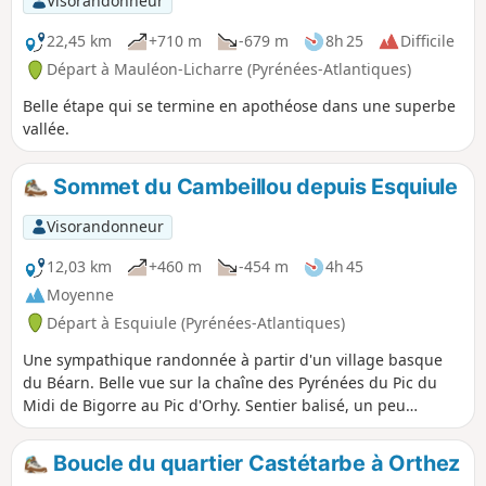
Visorandonneur
22,45 km
+710 m
-679 m
8h 25
Difficile
Départ à Mauléon-Licharre (Pyrénées-Atlantiques)
Belle étape qui se termine en apothéose dans une superbe
vallée.
Sommet du Cambeillou depuis Esquiule
Visorandonneur
12,03 km
+460 m
-454 m
4h 45
Moyenne
Départ à Esquiule (Pyrénées-Atlantiques)
Une sympathique randonnée à partir d'un village basque
du Béarn. Belle vue sur la chaîne des Pyrénées du Pic du
Midi de Bigorre au Pic d'Orhy. Sentier balisé, un peu
boueux au départ, belles maisons sur les crêtes tout le long
du parcours.
Boucle du quartier Castétarbe à Orthez