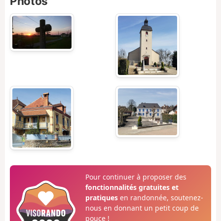
Photos
Pour continuer à proposer des
fonctionnalités gratuites et
pratiques
en randonnée, soutenez-
nous en donnant un petit coup de
pouce !