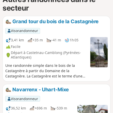
secteur
Grand tour du bois de la Castagnère
Visorandonneur
3,41 km
+35 m
-41 m
1h 05
Facile
Départ à Castetnau-Camblong (Pyrénées-
Atlantiques)
Une randonnée simple dans le bois de la
Castagnère à partir du Domaine de la
Castagnère. La Castagnère est le terme d’une
poêle à marrons, à châtaignes. Vous en
conclurez que ce bois est essentiellement
Navarrenx - Uhart-Mixe
composé de marronniers, de châtaigners, mais
pas que…
Visorandonneur
36,52 km
+696 m
-539 m