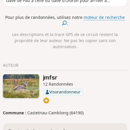
Gave de Pau à celle du Gave d’Oloron pour arriver à
Navarrenx, petit village du Béarn qui saura vous séduire
par ses terres arrosées par le Gave d'Oloron, et ses
Pour plus de randonnées, utilisez notre
moteur de recherche
affluents, le Saleys, le Laus, l'Arroder et le Lucq. Navarrenx
.
est labellisé "Plus beaux villages de France".
Les descriptions et la trace GPS de ce circuit restent la
propriété de leur auteur. Ne pas les copier sans son
autorisation.
AUTEUR
jmfsr
12 Randonnées
Visorandonneur
Commune :
Castetnau-Camblong (64190)