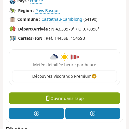
Pays :
France
Région :
Pays Basque
Commune :
Castetnau-Camblong
(64190)
Départ/Arrivée :
N 43.33579° / O 0.78358°
Carte(s) IGN :
Ref. 1445SB, 1545SB
Météo détaillée heure par heure
Découvrez Visorando Premium
Ouvrir dans l'app