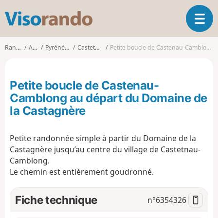
V
O
i
u
s
v
o
Randonnées
Aquitaine
Pyrénées-Atlantiques
Castetnau-Camblong
Petite boucle de Castenau-Camblong au départ du Domaine de la Castagnère
r
r
i
a
r
n
Petite boucle de Castenau-
l
d
a
Camblong au départ du Domaine de
o
n
la Castagnère
a
v
i
Petite randonnée simple à partir du Domaine de la
g
Castagnère jusqu’au centre du village de Castetnau-
a
Camblong.
t
Le chemin est entièrement goudronné.
i
o
n
Fiche technique
n°
6354326