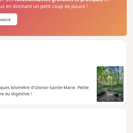
s en donnant un petit coup de pouce !
pouce
lques kilomètre d'Oloron-Sainte-Marie. Petite
e ou digestive !