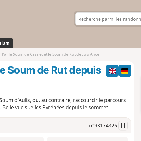
mium
Par le Soum de Cassiet et le Soum de Rut depuis Ance
 le Soum de Rut depuis
 Soum d'Aulis, ou, au contraire, raccourcir le parcours
. Belle vue sue les Pyrénées depuis le sommet.
n°
93174326