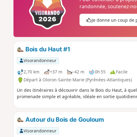
randonnée, soutenez-nou
Je donne un coup de 
Bois du Haut #1
Visorandonneur
2,70 km
+37 m
-42 m
0h 55
Facile
Départ à Oloron-Sainte-Marie (Pyrénées-Atlantiques)
Un des itinéraires à découvrir dans le Bois du Haut, à que
promenade simple et agréable, idéale en sortie quotidienn
Autour du Bois de Gouloum
Visorandonneur