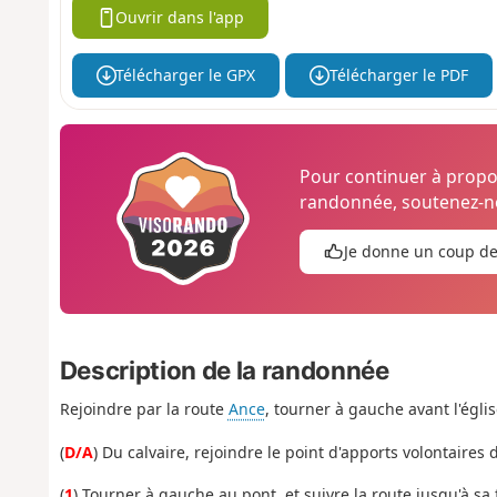
Ouvrir dans l'app
Télécharger le GPX
Télécharger le PDF
Pour continuer à prop
randonnée, soutenez-no
Je donne un coup d
Description de la randonnée
Rejoindre par la route
Ance
, tourner à gauche avant l'églis
(
D/A
) Du calvaire, rejoindre le point d'apports volontaire
(
1
) Tourner à gauche au pont, et suivre la route jusqu'à sa f