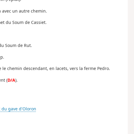
on avec un autre chemin.
mmet du Soum de Cassiet.
 du Soum de Rut.
rp.
e le chemin descendant, en lacets, vers la ferme Pedro.
nt (
D/A
).
nt du gave d'Oloron