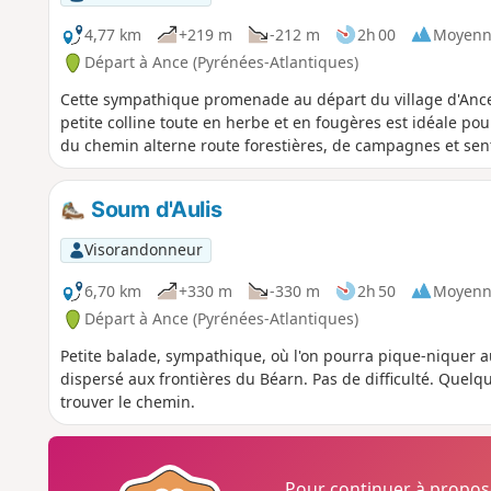
4,77 km
+219 m
-212 m
2h 00
Moyenn
Départ à Ance (Pyrénées-Atlantiques)
Cette sympathique promenade au départ du village d'Ance
petite colline toute en herbe et en fougères est idéale po
du chemin alterne route forestières, de campagnes et senti
Soum d'Aulis
Visorandonneur
6,70 km
+330 m
-330 m
2h 50
Moyenn
Départ à Ance (Pyrénées-Atlantiques)
Petite balade, sympathique, où l'on pourra pique-niquer au
dispersé aux frontières du Béarn. Pas de difficulté. Quelq
trouver le chemin.
Pour continuer à propo