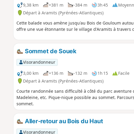
9,38 km
+381 m
-384 m
3h 45
Moyenn
Départ à Aramits (Pyrénées-Atlantiques)
Cette balade vous amène jusqu'au Bois de Gouloum autour 
offre une vue étonnante sur le village d'Aramits à travers 
Sommet de Souek
Visorandonneur
3,00 km
+136 m
-132 m
1h 15
Facile
Départ à Aramits (Pyrénées-Atlantiques)
Courte randonnée sans difficulté à côté du parc aventure d
Madeleine, etc. Pique-nique possible au sommet. Parcours a
sommet.
Aller-retour au Bois du Haut
Visorandonneur