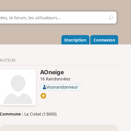
R
e
c
h
e
Inscription
Connexion
r
c
h
AUTEUR
e
r
AOneige
16 Randonnées
Visorandonneur
Commune :
La Ciotat (13600)