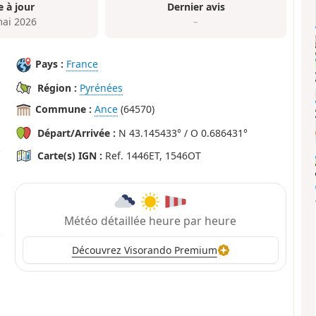
e à jour
Dernier avis
mai 2026
–
Pays :
France
Région :
Pyrénées
Commune :
Ance
(64570)
Départ/Arrivée :
N 43.145433° / O 0.686431°
Carte(s) IGN :
Ref. 1446ET, 1546OT
Météo détaillée heure par heure
Découvrez Visorando Premium