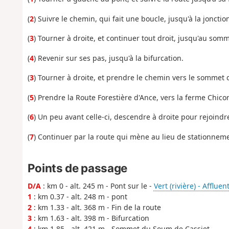
(
2
) Suivre le chemin, qui fait une boucle, jusqu'à la joncti
(
3
) Tourner à droite, et continuer tout droit, jusqu'au so
(
4
) Revenir sur ses pas, jusqu'à la bifurcation.
(
3
) Tourner à droite, et prendre le chemin vers le sommet
(
5
) Prendre la Route Forestière d'Ance, vers la ferme Chico
(
6
) Un peu avant celle-ci, descendre à droite pour rejoindr
(
7
) Continuer par la route qui mène au lieu de stationneme
Points de passage
D/A
: km 0 - alt. 245 m - Pont sur le -
Vert (rivière) - Afflue
1
: km 0.37 - alt. 248 m - pont
2
: km 1.33 - alt. 368 m - Fin de la route
3
: km 1.63 - alt. 398 m - Bifurcation
4
: km 1.85 - alt. 421 m - Sommet du Soum de Cassiet