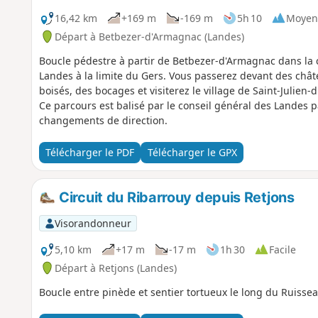
16,42 km
+169 m
-169 m
5h 10
Moyen
Départ à Betbezer-d'Armagnac (Landes)
Boucle pédestre à partir de Betbezer-d'Armagnac dans l
Landes à la limite du Gers. Vous passerez devant des chât
boisés, des bocages et visiterez le village de Saint-Julie
Ce parcours est balisé par le conseil général des Landes 
changements de direction.
Télécharger le PDF
Télécharger le GPX
Circuit du Ribarrouy depuis Retjons
Visorandonneur
5,10 km
+17 m
-17 m
1h 30
Facile
Départ à Retjons (Landes)
Boucle entre pinède et sentier tortueux le long du Ruisse