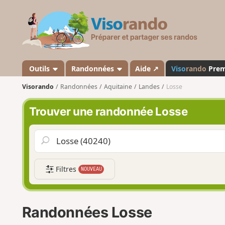
V
i
s
o
r
a
Outils
Randonnées
Aide ↗
Viso
rando
Pre
n
Visorando
Randonnées
Aquitaine
Landes
Losse
d
o
Trouver une randonnée Losse
Filtres
NOUVEAU
Randonnées Losse