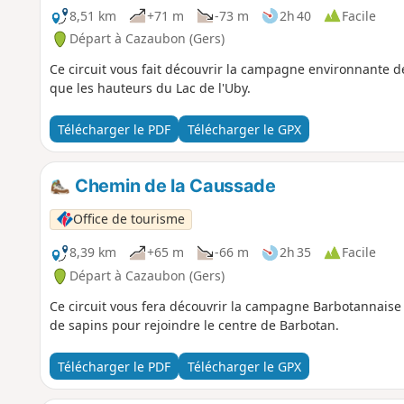
8,51 km
+71 m
-73 m
2h 40
Facile
Départ à Cazaubon (Gers)
Ce circuit vous fait découvrir la campagne environnante d
que les hauteurs du Lac de l'Uby.
Télécharger le PDF
Télécharger le GPX
Chemin de la Caussade
Office de tourisme
8,39 km
+65 m
-66 m
2h 35
Facile
Départ à Cazaubon (Gers)
Ce circuit vous fera découvrir la campagne Barbotannaise
de sapins pour rejoindre le centre de Barbotan.
Télécharger le PDF
Télécharger le GPX