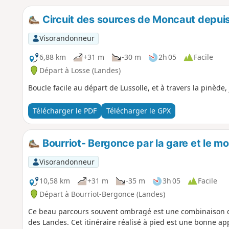
Circuit des sources de Moncaut depuis
Visorandonneur
6,88 km
+31 m
-30 m
2h 05
Facile
Départ à Losse (Landes)
Boucle facile au départ de Lussolle, et à travers la pinèd
Télécharger le PDF
Télécharger le GPX
Bourriot- Bergonce par la gare et le mo
Visorandonneur
10,58 km
+31 m
-35 m
3h 05
Facile
Départ à Bourriot-Bergonce (Landes)
Ce beau parcours souvent ombragé est une combinaison de 
des Landes. Cet itinéraire réalisé à pied est une bonne a