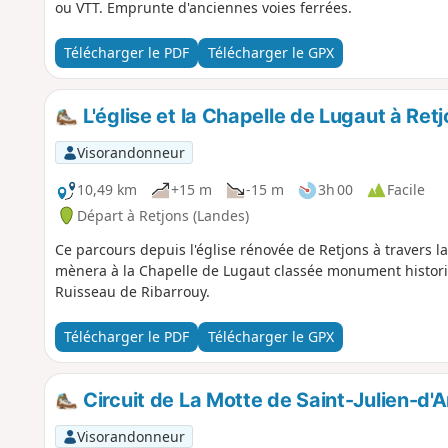
ou VTT. Emprunte d'anciennes voies ferrées.
Télécharger le PDF
Télécharger le GPX
L'église et la Chapelle de Lugaut à Ret
Visorandonneur
10,49 km
+15 m
-15 m
3h 00
Facile
Départ à Retjons (Landes)
Ce parcours depuis l'église rénovée de Retjons à travers la
mènera à la Chapelle de Lugaut classée monument historiq
Ruisseau de Ribarrouy.
Télécharger le PDF
Télécharger le GPX
Circuit de La Motte de Saint-Julien-d
Visorandonneur