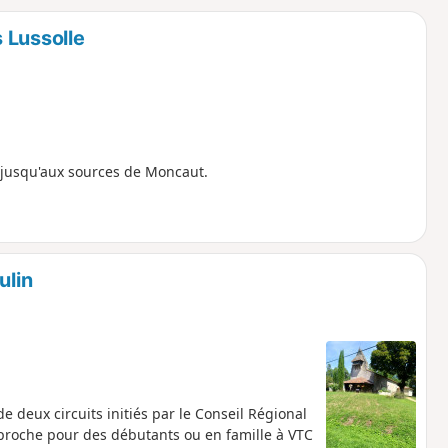
o
a
 Lussolle
i
m
p
e, jusqu'aux sources de Moncaut.
ulin
deux circuits initiés par le Conseil Régional
pproche pour des débutants ou en famille à VTC