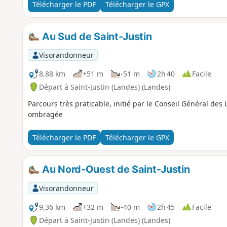
Télécharger le PDF
Télécharger le GPX
Au Sud de Saint-Justin
Visorandonneur
8,88 km
+51 m
-51 m
2h 40
Facile
Départ à Saint-Justin (Landes) (Landes)
Parcours très praticable, initié par le Conseil Général des
ombragée
Télécharger le PDF
Télécharger le GPX
Au Nord-Ouest de Saint-Justin
Visorandonneur
9,36 km
+32 m
-40 m
2h 45
Facile
Départ à Saint-Justin (Landes) (Landes)