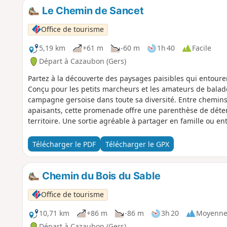
Le Chemin de Sancet
Office de tourisme
5,19 km
+61 m
-60 m
1h 40
Facile
Départ à Cazaubon (Gers)
Partez à la découverte des paysages paisibles qui entouren
Conçu pour les petits marcheurs et les amateurs de balades 
campagne gersoise dans toute sa diversité. Entre chemin
apaisants, cette promenade offre une parenthèse de détent
territoire. Une sortie agréable à partager en famille ou en
Télécharger le PDF
Télécharger le GPX
Chemin du Bois du Sable
Office de tourisme
10,71 km
+86 m
-86 m
3h 20
Moyenn
Départ à Cazaubon (Gers)