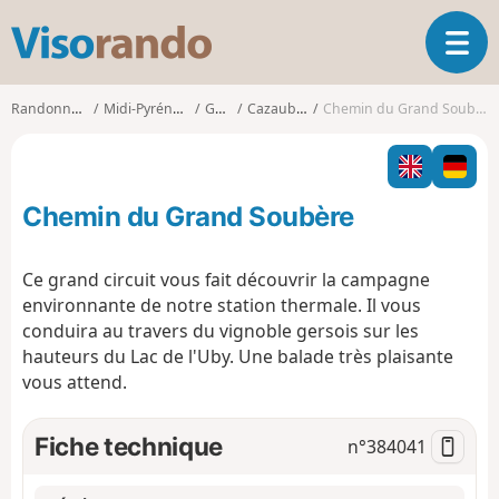
V
O
i
u
s
v
o
Randonnées
Midi-Pyrénées
Gers
Cazaubon
Chemin du Grand Soubère
r
r
i
a
r
n
l
d
Chemin du Grand Soubère
a
o
n
a
Ce grand circuit vous fait découvrir la campagne
v
environnante de notre station thermale. Il vous
i
conduira au travers du vignoble gersois sur les
g
hauteurs du Lac de l'Uby. Une balade très plaisante
a
t
vous attend.
i
o
Fiche technique
n°
384041
n