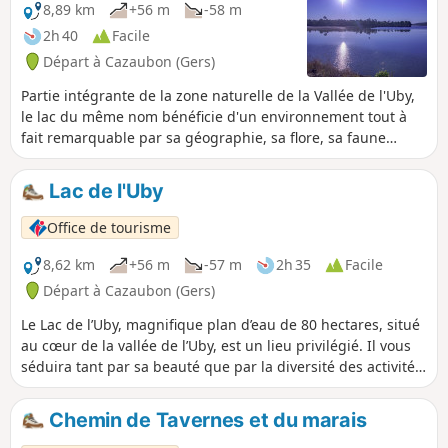
8,89 km
+56 m
-58 m
2h 40
Facile
Départ à Cazaubon (Gers)
Partie intégrante de la zone naturelle de la Vallée de l'Uby,
le lac du même nom bénéficie d'un environnement tout à
fait remarquable par sa géographie, sa flore, sa faune
terrestre, ornithologique ou aquatique. Il forme un plan
d'eau de 80 hectares.
Lac de l'Uby
Office de tourisme
8,62 km
+56 m
-57 m
2h 35
Facile
Départ à Cazaubon (Gers)
Le Lac de l’Uby, magnifique plan d’eau de 80 hectares, situé
au cœur de la vallée de l’Uby, est un lieu privilégié. Il vous
séduira tant par sa beauté que par la diversité des activités
qui y sont proposées.
Chemin de Tavernes et du marais