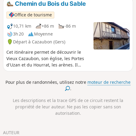
Chemin du Bois du Sable
Office de tourisme
10,71 km
+86 m
-86 m
3h 20
Moyenne
Départ à Cazaubon (Gers)
Cet itinéraire permet de découvrir le
Vieux Cazaubon, son église, les Portes
d'Uzan et du Hourrat, les arènes. Il
débute par le Lac de l'Uby et emprunte
l'ancienne voie de chemin de fer
Pour plus de randonnées, utilisez notre
moteur de recherche
aujourd'hui appelée Voie Verte du
.
Marsan et de l'Armagnac.
Les descriptions et la trace GPS de ce circuit restent la
propriété de leur auteur. Ne pas les copier sans son
autorisation.
AUTEUR