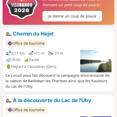
profiter du calme et de l'authenticité du territoire. Une
donnant un petit coup de pouce !
sortie agréable à partager en famille ou entre amis, au
rythme de la nature.
Je donne un coup de pouce
Chemin du Hajet
Office de tourisme
8,51 km
+71 m
-73 m
2h 40
Facile
Départ à Cazaubon (Gers)
Ce circuit vous fait découvrir la campagne environnante de
la station de Barbotan-les-Thermes ainsi que les hauteurs
du Lac de l'Uby.
A la découverte du Lac de l'Uby
Office de tourisme