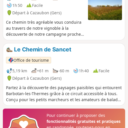
1h 50
Facile
Départ à Cazaubon (Gers)
Ce chemin très agréable vous conduira
au travers de notre vignoble à la
découverte de notre campagne proche
et ombragée.
Le Chemin de Sancet
Office de tourisme
5,19 km
+61 m
-60 m
1h 40
Facile
Départ à Cazaubon (Gers)
Partez à la découverte des paysages paisibles qui entourent
Barbotan-les-Thermes grâce à ce circuit accessible à tous.
Conçu pour les petits marcheurs et les amateurs de balades
tranquilles, cet itinéraire vous invite à explorer la campagne
gersoise dans toute sa diversité. Entre chemins bucoliques,
Pour continuer à proposer des
espaces naturels préservés et panoramas apaisants, cette
fonctionnalités gratuites et pratiques
promenade offre une parenthèse de détente idéale pour
en randonnée, soutenez-nous en