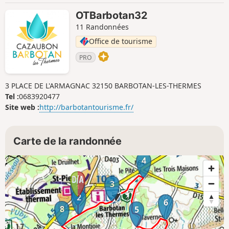
OTBarbotan32
11 Randonnées
Office de tourisme
PRO
3 PLACE DE L'ARMAGNAC 32150 BARBOTAN-LES-THERMES
Tel :
0683920477
Site web :
http://barbotantourisme.fr/
Carte de la randonnée
4
3
1
2
6
8
5