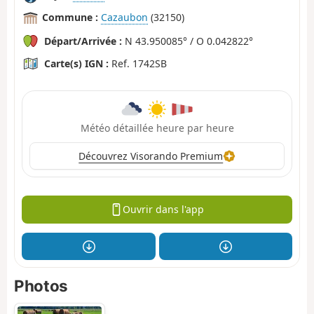
Commune :
Cazaubon
(32150)
Départ/Arrivée :
N 43.950085° / O 0.042822°
Carte(s) IGN :
Ref. 1742SB
Météo détaillée heure par heure
Découvrez Visorando Premium
Ouvrir dans l'app
Photos