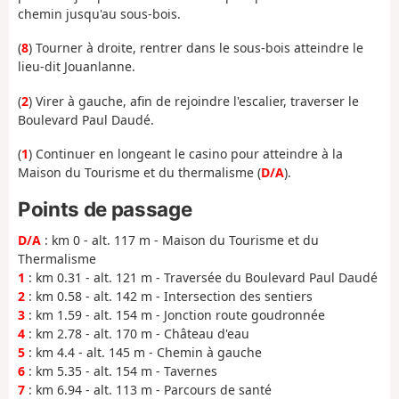
chemin jusqu'au sous-bois.
(
8
) Tourner à droite, rentrer dans le sous-bois atteindre le
lieu-dit Jouanlanne.
(
2
) Virer à gauche, afin de rejoindre l'escalier, traverser le
Boulevard Paul Daudé.
(
1
) Continuer en longeant le casino pour atteindre à la
Maison du Tourisme et du thermalisme (
D/A
).
Points de passage
D/A
: km 0 - alt. 117 m - Maison du Tourisme et du
Thermalisme
1
: km 0.31 - alt. 121 m - Traversée du Boulevard Paul Daudé
2
: km 0.58 - alt. 142 m - Intersection des sentiers
3
: km 1.59 - alt. 154 m - Jonction route goudronnée
4
: km 2.78 - alt. 170 m - Château d'eau
5
: km 4.4 - alt. 145 m - Chemin à gauche
6
: km 5.35 - alt. 154 m - Tavernes
7
: km 6.94 - alt. 113 m - Parcours de santé