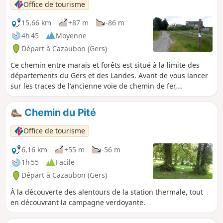
Office de tourisme
15,66 km
+87 m
-86 m
4h 45
Moyenne
Départ à Cazaubon (Gers)
Ce chemin entre marais et forêts est situé à la limite des
départements du Gers et des Landes. Avant de vous lancer
sur les traces de l'ancienne voie de chemin de fer,
aujourd'hui Voie Verte du Marsan et de l'Armagnac, profiter
de la richesse de notre patrimoine naturel.
Chemin du Pité
Office de tourisme
6,16 km
+55 m
-56 m
1h 55
Facile
Départ à Cazaubon (Gers)
À la découverte des alentours de la station thermale, tout
en découvrant la campagne verdoyante.