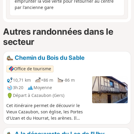
emprunter la voie verte pour retourner au centre
par l'ancienne gare
Autres randonnées dans le
secteur
Chemin du Bois du Sable
Office de tourisme
10,71 km
+86 m
-86 m
3h 20
Moyenne
Départ à Cazaubon (Gers)
Cet itinéraire permet de découvrir le
Vieux Cazaubon, son église, les Portes
d'Uzan et du Hourrat, les arènes. Il
débute par le Lac de l'Uby et emprunte
l'ancienne voie de chemin de fer
A la découverte du Lac de l'Uby