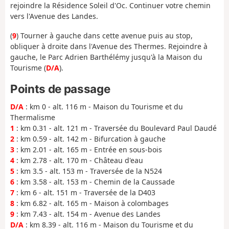
rejoindre la Résidence Soleil d'Oc. Continuer votre chemin
vers l'Avenue des Landes.
(
9
) Tourner à gauche dans cette avenue puis au stop,
obliquer à droite dans l'Avenue des Thermes. Rejoindre à
gauche, le Parc Adrien Barthélémy jusqu'à la Maison du
Tourisme (
D/A
).
Points de passage
D/A
: km 0 - alt. 116 m - Maison du Tourisme et du
Thermalisme
1
: km 0.31 - alt. 121 m - Traversée du Boulevard Paul Daudé
2
: km 0.59 - alt. 142 m - Bifurcation à gauche
3
: km 2.01 - alt. 165 m - Entrée en sous-bois
4
: km 2.78 - alt. 170 m - Château d'eau
5
: km 3.5 - alt. 153 m - Traversée de la N524
6
: km 3.58 - alt. 153 m - Chemin de la Caussade
7
: km 6 - alt. 151 m - Traversée de la D403
8
: km 6.82 - alt. 165 m - Maison à colombages
9
: km 7.43 - alt. 154 m - Avenue des Landes
D/A
: km 8.39 - alt. 116 m - Maison du Tourisme et du