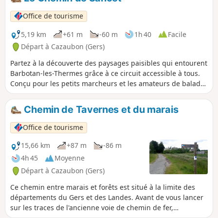
Office de tourisme
5,19 km
+61 m
-60 m
1h 40
Facile
Départ à Cazaubon (Gers)
Partez à la découverte des paysages paisibles qui entourent
Barbotan-les-Thermes grâce à ce circuit accessible à tous.
Conçu pour les petits marcheurs et les amateurs de balades
tranquilles, cet itinéraire vous invite à explorer la campagne
gersoise dans toute sa diversité. Entre chemins bucoliques,
Chemin de Tavernes et du marais
espaces naturels préservés et panoramas apaisants, cette
promenade offre une parenthèse de détente idéale pour
Office de tourisme
profiter du calme et de l'authenticité du territoire. Une
sortie agréable à partager en famille ou entre amis, au
15,66 km
+87 m
-86 m
rythme de la nature.
4h 45
Moyenne
Départ à Cazaubon (Gers)
Ce chemin entre marais et forêts est situé à la limite des
départements du Gers et des Landes. Avant de vous lancer
sur les traces de l'ancienne voie de chemin de fer,
aujourd'hui Voie Verte du Marsan et de l'Armagnac, profiter