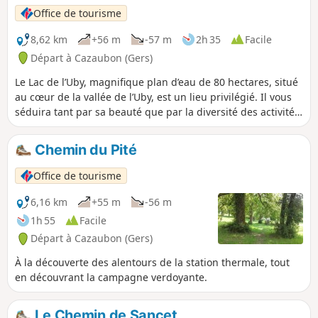
Office de tourisme
8,62 km
+56 m
-57 m
2h 35
Facile
Départ à Cazaubon (Gers)
Le Lac de l’Uby, magnifique plan d’eau de 80 hectares, situé
au cœur de la vallée de l’Uby, est un lieu privilégié. Il vous
séduira tant par sa beauté que par la diversité des activités
qui y sont proposées.
Chemin du Pité
Office de tourisme
6,16 km
+55 m
-56 m
1h 55
Facile
Départ à Cazaubon (Gers)
À la découverte des alentours de la station thermale, tout
en découvrant la campagne verdoyante.
Le Chemin de Sancet