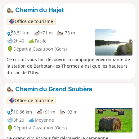
de la richesse de notre patrimoine naturel.
Chemin du Hajet
Office de tourisme
8,51 km
+71 m
-73 m
2h 40
Facile
Départ à Cazaubon (Gers)
Ce circuit vous fait découvrir la campagne environnante de
la station de Barbotan-les-Thermes ainsi que les hauteurs
du Lac de l'Uby.
Chemin du Grand Soubère
Office de tourisme
10,66 km
+91 m
-93 m
3h 20
Moyenne
Départ à Cazaubon (Gers)
Ce grand circuit vous fait découvrir la campagne