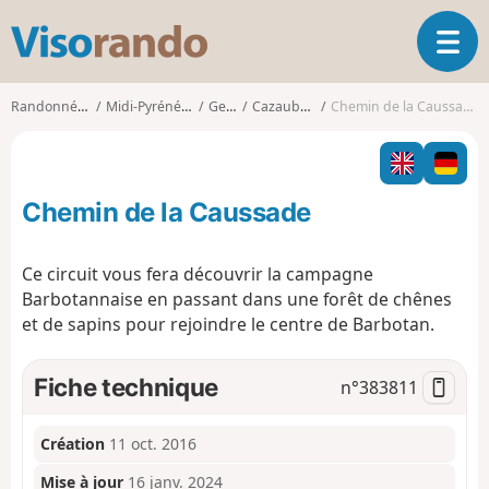
V
O
i
u
s
v
o
Randonnées
Midi-Pyrénées
Gers
Cazaubon
Chemin de la Caussade
r
r
i
a
r
n
l
d
Chemin de la Caussade
a
o
n
a
Ce circuit vous fera découvrir la campagne
v
Barbotannaise en passant dans une forêt de chênes
i
et de sapins pour rejoindre le centre de Barbotan.
g
a
t
Fiche technique
n°
383811
i
o
n
Création
11 oct. 2016
Mise à jour
16 janv. 2024