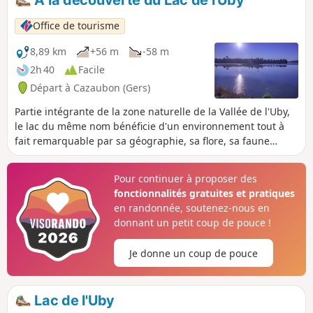
aujourd'hui appelée Voie Verte du
Marsan et de l'Armagnac.
Office de tourisme
8,89 km
+56 m
-58 m
2h 40
Facile
Départ à Cazaubon (Gers)
Partie intégrante de la zone naturelle de la Vallée de l'Uby,
le lac du même nom bénéficie d'un environnement tout à
fait remarquable par sa géographie, sa flore, sa faune
terrestre, ornithologique ou aquatique. Il forme un plan
d'eau de 80 hectares.
Pour continuer à proposer des
fonctionnalités gratuites et pratiques
en randonnée, soutenez-nous en
donnant un petit coup de pouce !
Je donne un coup de pouce
Lac de l'Uby