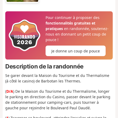
Pour continuer à proposer des
fonctionnalités gratuites et
pratiques
en randonnée, soutenez-
nous en donnant un petit coup de
pouce !
Je donne un coup de pouce
Description de la randonnée
Se garer devant la Maison du Tourisme et du Thermalisme
(à côté le casino) de Barbotan les Thermes.
(
D/A
) De la Maison du Tourisme et du Thermalisme, longer
le parking en direction du Casino, passer devant le parking
de stationnement pour camping-cars, puis tourner à
gauche pour rejoindre le Boulevard Paul Daudé.
(
1
) Traverser ce boulevard, atteindre l'escalier et suivre le