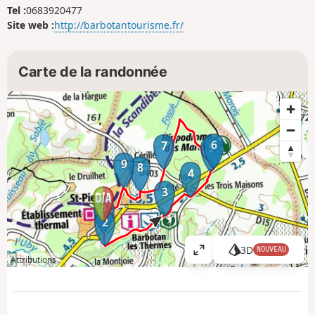
Tel :
0683920477
Site web :
http://barbotantourisme.fr/
Carte de la randonnée
6
7
5
9
8
4
3
1
2
3D
NOUVEAU
A
Attributions
ff
i
c