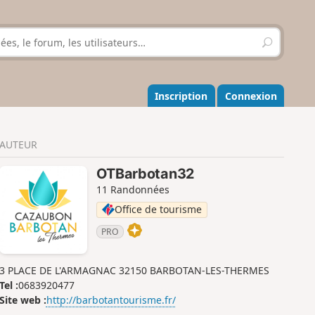
R
e
c
h
e
Inscription
Connexion
r
c
h
AUTEUR
e
r
OTBarbotan32
11 Randonnées
Office de tourisme
PRO
3 PLACE DE L'ARMAGNAC 32150 BARBOTAN-LES-THERMES
Tel :
0683920477
Site web :
http://barbotantourisme.fr/