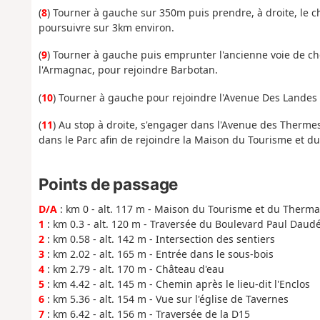
(
8
) Tourner à gauche sur 350m puis prendre, à droite, le 
poursuivre sur 3km environ.
(
9
) Tourner à gauche puis emprunter l'ancienne voie de ch
l'Armagnac, pour rejoindre Barbotan.
(
10
) Tourner à gauche pour rejoindre l'Avenue Des Landes et
(
11
) Au stop à droite, s'engager dans l'Avenue des Therme
dans le Parc afin de rejoindre la Maison du Tourisme et d
Points de passage
D/A
: km 0 - alt. 117 m - Maison du Tourisme et du Therm
1
: km 0.3 - alt. 120 m - Traversée du Boulevard Paul Daud
2
: km 0.58 - alt. 142 m - Intersection des sentiers
3
: km 2.02 - alt. 165 m - Entrée dans le sous-bois
4
: km 2.79 - alt. 170 m - Château d'eau
5
: km 4.42 - alt. 145 m - Chemin après le lieu-dit l'Enclos
6
: km 5.36 - alt. 154 m - Vue sur l'église de Tavernes
7
: km 6.42 - alt. 156 m - Traversée de la D15