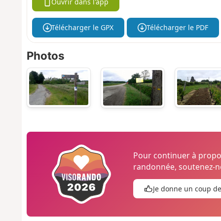
Ouvrir dans l'app
Télécharger le GPX
Télécharger le PDF
Photos
Pour continuer à prop
randonnée, soutenez-no
Je donne un coup d