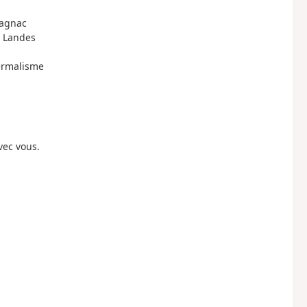
magnac
s Landes
hermalisme
vec vous.