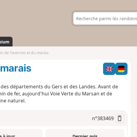
mium
n de Tavernes et du marais
 marais
te des départements du Gers et des Landes. Avant de
min de fer, aujourd'hui Voie Verte du Marsan et de
ine naturel.
n°
383469
e à jour
Dernier avis