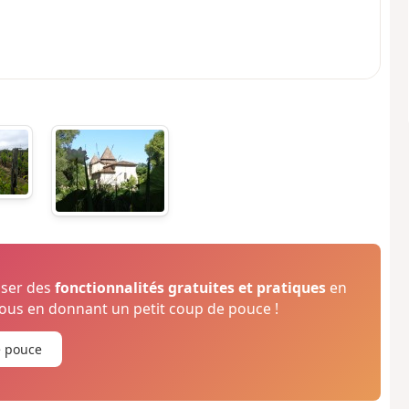
oser des
fonctionnalités gratuites et pratiques
en
us en donnant un petit coup de pouce !
e pouce