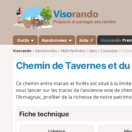
V
i
s
o
r
a
Outils
Randonnées
Aide ↗
Viso
rando
Pre
n
Visorando
Randonnées
Midi-Pyrénées
Gers
Cazaubon
Chemi
d
o
Chemin de Tavernes et du
Ce chemin entre marais et forêts est situé à la limi
vous lancer sur les traces de l'ancienne voie de che
l'Armagnac, profiter de la richesse de notre patrimo
Fiche technique
Création
Mis