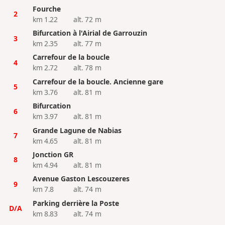
Fourche
2
km 1.22
alt. 72 m
Bifurcation à l'Airial de Garrouzin
3
km 2.35
alt. 77 m
Carrefour de la boucle
4
km 2.72
alt. 78 m
Carrefour de la boucle. Ancienne gare
5
km 3.76
alt. 81 m
Bifurcation
6
km 3.97
alt. 81 m
Grande Lagune de Nabias
7
km 4.65
alt. 81 m
Jonction GR
8
km 4.94
alt. 81 m
Avenue Gaston Lescouzeres
9
km 7.8
alt. 74 m
Parking derrière la Poste
D/A
km 8.83
alt. 74 m