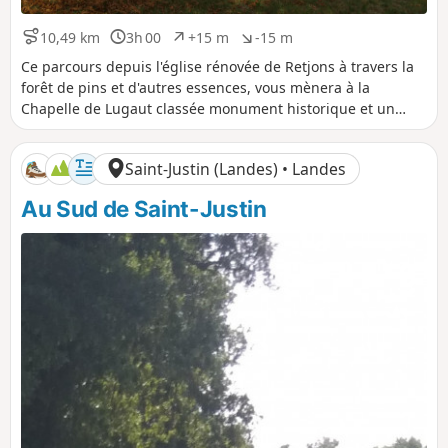
10,49 km
3h 00
+15 m
-15 m
D
D
D
D
i
u
é
é
Ce parcours depuis l'église rénovée de Retjons à travers la
s
r
n
n
forêt de pins et d'autres essences, vous mènera à la
t
é
i
i
Chapelle de Lugaut classée monument historique et un
a
e
v
v
agréable sentier le long du Ruisseau de Ribarrouy.
n
e
e
c
l
l
Saint-Justin (Landes) • Landes
e
é
é
p
n
Au Sud de Saint-Justin
o
é
s
g
i
a
t
t
i
i
f
f