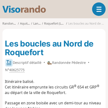
V
O
i
u
s
v
o
Randonnées
Aquitaine
Landes
Roquefort (Landes)
Les boucles au Nord de Roquefort
r
r
i
a
r
n
Les boucles au Nord de
l
d
a
o
Roquefort
n
a
v
Descriptif détaillé
•
Randonnée Pédestre
•
i
N°
40625775
g
a
Itinéraire balisé.
t
®
®
Cet itinéraire emprunte les circuits GR
654 et GRP
i
au départ de la ville de Roquefort.
o
n
Passage en zone boisée avec un demi-tour au niveau