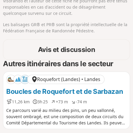
Visorando et l'auteur de cette fiche ne pourront pas être tenus
responsables en cas d'accident ou de désagrément
quelconque survenu sur ce circuit.
Les balisages GR® et PR® sont la propriété intellectuelle de la
Fédération Française de Randonnée Pédestre.
Avis et discussion
Autres itinéraires dans le secteur
Roquefort (Landes) • Landes
Boucles de Roquefort et de Sarbazan
11,26 km
3h 25
+73 m
-74 m
D
D
D
D
i
u
é
é
Ce parcours varié au milieu des pins, un peu vallonné,
s
r
n
n
souvent ombragé, est une composition de deux circuits du
t
é
i
i
Comité Départemental du Tourisme des Landes. Ils peuvent
a
e
v
v
être réalisés séparément. Ils sont agrémentés de cours
n
e
e