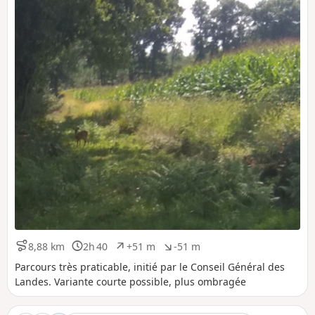
8,88 km
2h 40
+51 m
-51 m
D
D
D
D
i
u
é
é
Parcours très praticable, initié par le Conseil Général des
s
r
n
n
Landes. Variante courte possible, plus ombragée
t
é
i
i
a
e
v
v
n
e
e