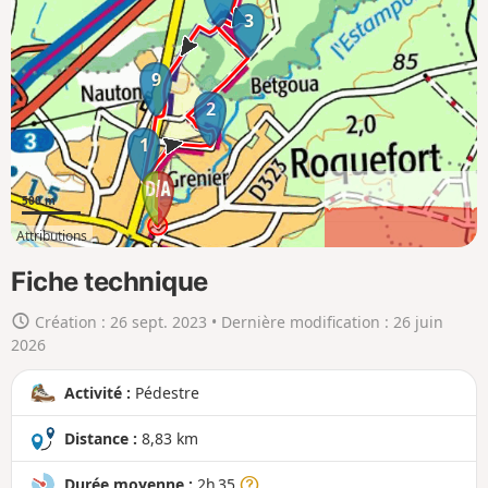
e
3
r
l
9
a
2
c
a
1
r
t
500 m
e
Attributions
e
2km
8km
n
Fiche technique
g
Création :
26 sept. 2023
• Dernière modification :
26 juin
r
2026
a
n
Activité :
Pédestre
d
Distance :
8,83 km
Durée moyenne :
2h 35