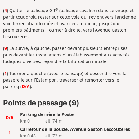
®
(
4
) Quitter le balisage GR
(balisage cavalier) dans ce virage et
partir tout droit, rester sur cette voie qui revient vers l'ancienne
voie ferrée abandonnée et avancer à gauche, jusqu'aux
premiers bâtiments. Tourner à droite, vers l'Avenue Gaston
Lescouzeres.
(
9
) La suivre, à gauche, passer devant plusieurs entreprises,
puis devant les installations d'un établissement aux activités
ludiques diverses. rejoindre la bifurcation initiale.
(
1
) Tourner à gauche (avec le balisage) et descendre vers la
passerelle sur l'Estampon, traverser et remonter vers le
parking (
D/A
).
Points de passage (9)
Parking derrière la Poste
D/A
km 0
alt. 74 m
Carrefour de la boucle. Avenue Gaston Lescouzeres
1
km 0.48
alt. 72 m