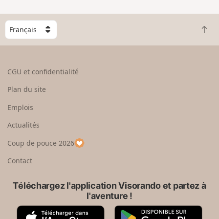
C
R
h
e
o
t
i
o
s
CGU et confidentialité
u
i
r
s
Plan du site
e
s
n
e
Emplois
h
z
Actualités
a
u
u
n
Coup de pouce 2026
t
p
a
Contact
y
s
Téléchargez l'application Visorando et partez à
l'aventure !
A
G