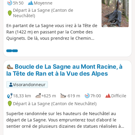
d'hivernage des oiseaux d'eau de la région.
5h 50
Moyenne
Mais pour tout un chacun, c'est avant tout
Départ à La Sagne (Canton de
un magnifique but de promenade et de
Neuchâtel)
restauration au bord de l'eau, au carrefour
En partant de La Sagne vous irez à la Tête de
de frontières dotées d'un riche passé.
Ran (1422 m) en passant par la Combe des
Quignets. De là, vous prendrez le Chemin
des Crêtes pour le Mont Racine (1439 m)
d'où vous aurez une vue sur le Lac de
Neuchâtel et les Alpes. Au bout du Chemin
des crêtes, direction le Chemin des Statues
Boucle de La Sagne au Mont Racine, à
pour terminer votre randonnée : des œuvres
la Tête de Ran et à la Vue des Alpes
sculptées dans des souches d'arbre par
Georges-André Favre sur une période de 35
Visorandonneur
ans.
18,33 km
+625 m
-619 m
7h 00
Difficile
Départ à La Sagne (Canton de Neuchâtel)
Superbe randonnée sur les hauteurs de Neuchâtel au
départ de La Sagne. Vous emprunterez tout d'abord le
sentier orné de plusieurs dizaines de statues réalisées à
même les arbres par un sculpteur local. La multitude de