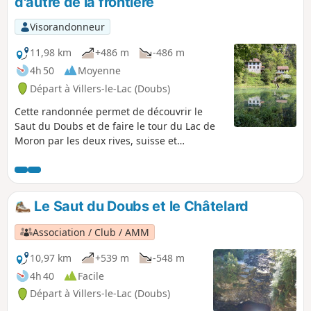
d'autre de la frontière
Goudebas (inscrit à l'inventaire fédéral ) puis
à la découverte de la Tour Jurgensen. Elle est
Visorandonneur
édifiée sur un éperon rocheux au lieu-dit Le
Châtelard, sur la commune des Brenets.
11,98 km
+486 m
-486 m
Cette tour-belvédère présente un large
4h 50
Moyenne
panorama sur le Lac des Brenets et sur la
Départ à Villers-le-Lac (Doubs)
vallée du Doubs, tout en abritant un
monument funéraire. Puis direction les
Cette randonnée permet de découvrir le
belvédères des Recrettes et d'Escarpineau,
Saut du Doubs et de faire le tour du Lac de
et le plus beau pour la fin : le Saut du
Moron par les deux rives, suisse et
Doubs, côté Suisse puis côté France.
française, en traversant la frontière à gué.
Le Saut du Doubs et le Châtelard
Association / Club / AMM
10,97 km
+539 m
-548 m
4h 40
Facile
Départ à Villers-le-Lac (Doubs)