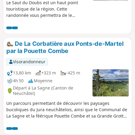
Le Saut du Doubs est un haut point
touristique de la région. Cette
randonnée vous permettra de le
découvrir et de profiter aussi des
paysages environnants, en poussant la
marche jusqu'au barrage du Chatelot.
De La Corbatière aux Ponts-de-Martel
par la Pouette Combe
Visorandonneur
13,80 km
+323 m
-425 m
4h 50
Moyenne
Départ à La Sagne (Canton de
Neuchâtel)
Un parcours permettant de découvrir les paysages
bucoliques du Jura neuchâtelois, ainsi que le Communal de
La Sagne et la féérique Pouette Combe et sa Grande Grotte.
Cet Itinéraire, accessible en transport en commun, est idéal
au printemps ou à l’automne.