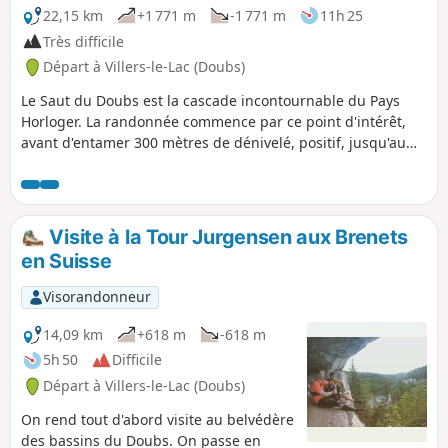
22,15 km
+1 771 m
-1 771 m
11h 25
Très difficile
Départ à Villers-le-Lac (Doubs)
Le Saut du Doubs est la cascade incontournable du Pays
Horloger. La randonnée commence par ce point d'intérêt,
avant d'entamer 300 mètres de dénivelé, positif, jusqu'au
Sentier du Pillichody. Ce dernier propose de nombreuses
vues sur le Lac de Moron, avant de descendre vers le
Barrage du Châtelot et de traverser à gué le Doubs. Le
retour se fait par le Châtelard pour un dernier belvédère. Il
Visite à la Tour Jurgensen aux Brenets
faut, ensuite, remonter les rives du lac pour rejoindre le
en Suisse
Saut du Doubs.
Visorandonneur
14,09 km
+618 m
-618 m
5h 50
Difficile
Départ à Villers-le-Lac (Doubs)
On rend tout d'abord visite au belvédère
des bassins du Doubs. On passe en