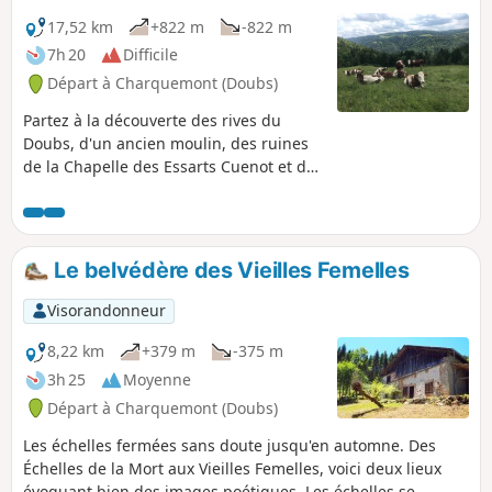
17,52 km
+822 m
-822 m
7h 20
Difficile
Départ à Charquemont (Doubs)
Partez à la découverte des rives du
Doubs, d'un ancien moulin, des ruines
de la Chapelle des Essarts Cuenot et de
deux superbes belvédères : des Vieilles
Femelles et des Échelles de la Mort.
Pour finir, une belle montée au Bois de
la Biche pour découvrir la Grotte des
Le belvédère des Vieilles Femelles
Moines et sa boîte "cachée" pour laisser
un petit mot de votre passage ! Retour
Visorandonneur
par un magnifique sentier en longeant
les rives du Doubs.
8,22 km
+379 m
-375 m
3h 25
Moyenne
Départ à Charquemont (Doubs)
Les échelles fermées sans doute jusqu'en automne. Des
Échelles de la Mort aux Vieilles Femelles, voici deux lieux
évoquant bien des images poétiques. Les échelles se