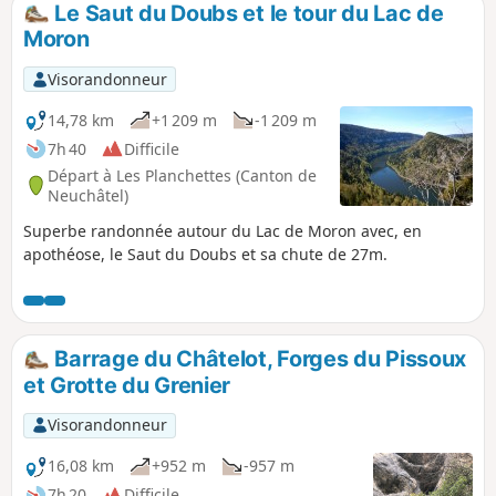
Le Saut du Doubs et le tour du Lac de
p
Moron
Visorandonneur
14,78 km
+1 209 m
-1 209 m
7h 40
Difficile
Départ à Les Planchettes (Canton de
Neuchâtel)
Superbe randonnée autour du Lac de Moron avec, en
apothéose, le Saut du Doubs et sa chute de 27m.
Barrage du Châtelot, Forges du Pissoux
et Grotte du Grenier
Visorandonneur
16,08 km
+952 m
-957 m
7h 20
Difficile