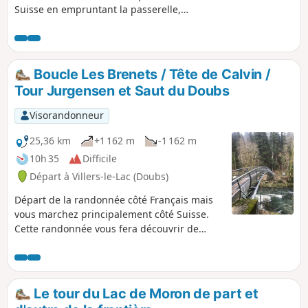
Suisse en empruntant la passerelle,
puis direction les Brenets. On monte
jusqu'à la tTur Jurgensen, à son sommet
on aura un magnifique panorama à
360° sur la région. Au retour, petit
Boucle Les Brenets / Tête de Calvin /
détour par la tête de Calvin, vous verrez
Tour Jurgensen et Saut du Doubs
son percement spectaculaire, si vous le
visitez, attention c'est dangereux ! Une
Visorandonneur
superbe randonnée dans un site
grandiose.
25,36 km
+1 162 m
-1 162 m
10h 35
Difficile
Départ à Villers-le-Lac (Doubs)
Départ de la randonnée côté Français mais
vous marchez principalement côté Suisse.
Cette randonnée vous fera découvrir de
magnifique point de vue. Vous montez à la
Tête de Calvin, point de vue magnifique (non
sécurisé), puis direction Les Brenets où vous
passez la douane à pied (n'oubliez pas vos
Le tour du Lac de Moron de part et
papiers) puis direction les Marais des