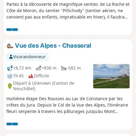
Partez à la découverte de magnifique sentier, de La Roche et
Côte de Moron, du sentier "Pillichody" (sentier aérien, ne
convient pas aux enfants, impraticable en hiver), il faudra
avoir le pied sûr ! Sentier très très étroit à certain endroit,
des câbles sont là pour sécuriser les passages délicats. La
Tour Jurgensen, qui est souvent ouverte, est présente sur le
parcours. Il y a une vue panoramique sur Villers-le-Lac, Les
Vue des Alpes - Chasseral
Brenets et la vallée. Ne pas faire cette rando par temps
pluvieux.
Visorandonneur
18,72 km
+838 m
-582 m
7h 45
Difficile
Départ à Unknown (Canton de
Neuchâtel)
Huitième étape Des Rousses au Lac de Constance par les
crêtes du Jura. Depuis le Col de la Vue des Alpes, l’itinéraire
fleuri serpente à travers les pâturages jusqu’au Mont
d’Amin, offrant un vaste panorama sur le Mittelland et le
massif du Chasseral. Une longue descente mène ensuite
aux Vieux Prés, dont le paysage bocager évoque la