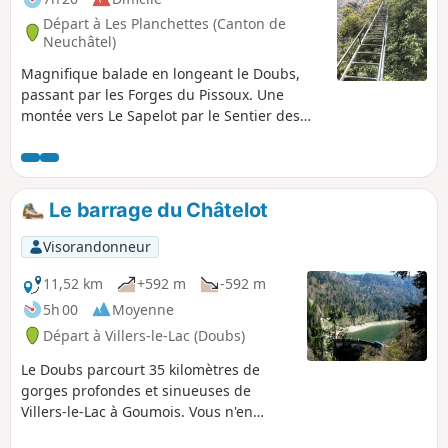
Départ à Les Planchettes (Canton de
Neuchâtel)
Magnifique balade en longeant le Doubs,
passant par les Forges du Pissoux. Une
montée vers Le Sapelot par le Sentier des
Graviers avant de descendre à la Grotte du
Grenier. Un belvédère juste avant, idéal pour
une pause. Une échelle bien raide vous
attend pour entrer dans la grotte (pas
Le barrage du Châtelot
besoin de lampe frontal !). Un retour
tranquille jusqu'à l'intersection "Chez
Visorandonneur
Nemorin", pour rejoindre le barrage. Le
retour au parking se fera par un escalier.
11,52 km
+592 m
-592 m
5h 00
Moyenne
Départ à Villers-le-Lac (Doubs)
Le Doubs parcourt 35 kilomètres de
gorges profondes et sinueuses de
Villers-le-Lac à Goumois. Vous n'en
parcourrez que quelques-uns, du Lac