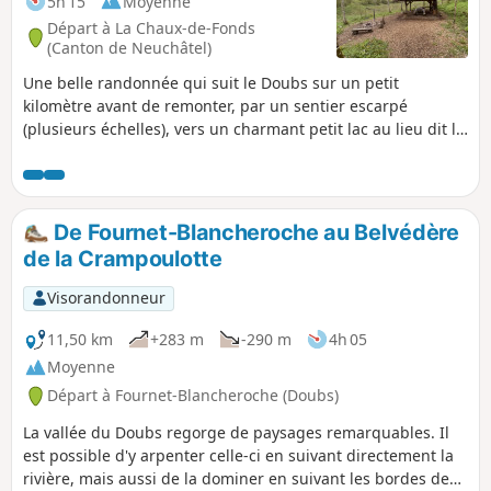
5h 15
Moyenne
Départ à La Chaux-de-Fonds
(Canton de Neuchâtel)
Une belle randonnée qui suit le Doubs sur un petit
kilomètre avant de remonter, par un sentier escarpé
(plusieurs échelles), vers un charmant petit lac au lieu dit le
Cul des Prés. Ensuite, on remonte la magnifique Combe du
Valanvron, en direction de La Chaux-de-Fonds. À part les
deux derniers kilomètres, la randonné s'effectue en zone
ombragée et peut donc convenir aux chaudes journées
De Fournet-Blancheroche au Belvédère
d'été.
de la Crampoulotte
Visorandonneur
11,50 km
+283 m
-290 m
4h 05
Moyenne
Départ à Fournet-Blancheroche (Doubs)
La vallée du Doubs regorge de paysages remarquables. Il
est possible d'y arpenter celle-ci en suivant directement la
rivière, mais aussi de la dominer en suivant les bordes de