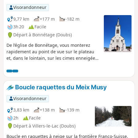
avant de redescendre sur les rives de la rivière
Visorandonneur
par le magnifique site de la Charbonnière du
Haut. Le retour se fera par un sentier bucolique
9,77 km
+177 m
-182 m
agrémenté d'une jolie cascade au pont de
3h 20
Facile
l'Ulysse.
Départ à Bonnétage (Doubs)
De l’église de Bonnétage, vous monterez
rapidement au point de vue sur le plateau
et, dans le lointain, sur les cimes enneigées
des Alpes Bernoises. Vous traverserez des
pâtures bordées de murgers, ces charmants
murets de pierres sèches, et des sapinières
typiques du Haut-Doubs, longerez des
Boucle raquettes du Meix Musy
dolines profondes, vous enfonçant au creux
de la tourbière et surplombant enfin, d'une
Visorandonneur
crête rocheuse, le vaste Etang du Moulin.
3,83 km
+138 m
-139 m
2h
Facile
Départ à Villers-le-Lac (Doubs)
Boucle en raquettes à neige sur la frontière Franco-Suisse.