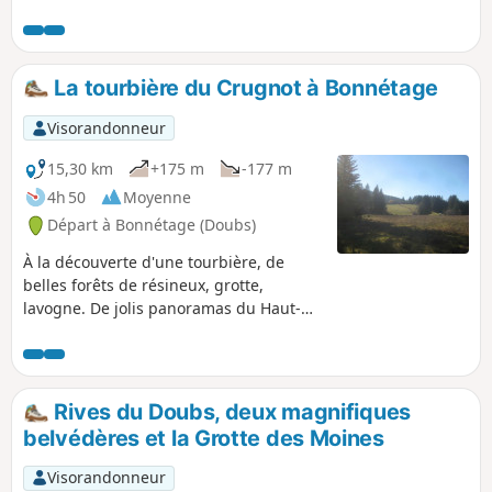
l'église de Frambouhans pour une statue de
Saint-Sébastien en bois polychrome et une
pietà du XVIe. Un petit coup de frais à la
Grotte du Glaçon et pour terminer, cet
La tourbière du Crugnot à Bonnétage
étrange abreuvoir gallo-romain circulaire, la
lavogne, unique en Franche-Comté.
Visorandonneur
15,30 km
+175 m
-177 m
4h 50
Moyenne
Départ à Bonnétage (Doubs)
À la découverte d'une tourbière, de
belles forêts de résineux, grotte,
lavogne. De jolis panoramas du Haut-
Doubs avec ses montbéliardes et ses
beaux comtois.
Rives du Doubs, deux magnifiques
belvédères et la Grotte des Moines
Visorandonneur