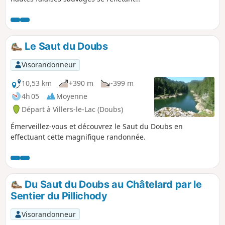
sur les eaux vertes du Lac de Moron, lac
artificiel crée par le barrage du
Châtelot. Puis, descendant au creux de
gorges, vous longerez ses rives
Le Saut du Doubs
escarpées, vous laissant guider par le
murmure de la chute vers
Visorandonneur
l'incontournable Saut du Doubs.
10,53 km
+390 m
-399 m
4h 05
Moyenne
Départ à Villers-le-Lac (Doubs)
Émerveillez-vous et découvrez le Saut du Doubs en
effectuant cette magnifique randonnée.
Du Saut du Doubs au Châtelard par le
Sentier du Pillichody
Visorandonneur