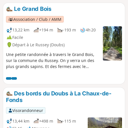
Le Grand Bois
Association / Club / AMM
13,22 km
+194 m
-193 m
4h 20
Facile
Départ à Le Russey (Doubs)
Une petite randonnée à travers le Grand Bois,
sur la commune du Russey. On y verra un des
plus grands sapins. Et des fermes avec le
typique tuyé (ou tué), sorte de grosse cheminée
pour fumer la viande.
Des bords du Doubs à La Chaux-de-
Fonds
Visorandonneur
13,44 km
+498 m
-115 m