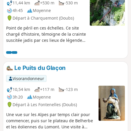
11,44 km
+530 m
-530 m
4h 45
Moyenne
Départ à Charquemont (Doubs)
Point de péril en ces échelles. Ce site
chargé d’histoire, témoigne de la crainte
suscitée jadis par ces lieux de légendes,
théâtre de nombreux accidents mortels
à l’occasion de la « bricotte », la
contrebande, quand les échelles
n'étaient que de simples troncs d'arbres
Le Puits du Glaçon
traversés par des bouts de bois.
Aujourd'hui, ces confortables escaliers
Visorandonneur
de père de famille, que vous grimperez
sans danger, vous permettront de
10,54 km
+117 m
-123 m
découvrir les gorges du Doubs au gré
3h 20
Moyenne
de multiples belvédères.
Départ à Les Fontenelles (Doubs)
Une vue sur les Alpes par temps clair pour
commencer, puis sur le plateau de Belherbe
et les éoliennes du Lomont. Une visite à