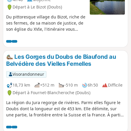
Départ à Le Bizot (Doubs)
Du pittoresque village du Bizot, riche de
ses fermes, de sa maison de justice, de
son église du XVIe, l'itinéraire vous
permettra de découvrir, gravissant un
superbe sentier de crête escarpé, les
ruines du Château de Réaumont. Vous
reviendrez par les tourbières, longeant
Les Gorges du Doubs de Biaufond au
les murgers et l'Étang des Belles
Belvédère des Vielles Femelles
Seignes.
Visorandonneur
18,73 km
+512 m
-510 m
6h 50
Difficile
Départ à Fournet-Blancheroche (Doubs)
La région du Jura regorge de rivières. Parmi elles figure le
Doubs dont la longueur est de 453 km. Elle délimite, sur
une partie, la frontière entre la Suisse et la France. À partir
du Saut du Doubs, elle s'engage dans des gorges
remarquables avec des paysages à couper le souffle. Cette