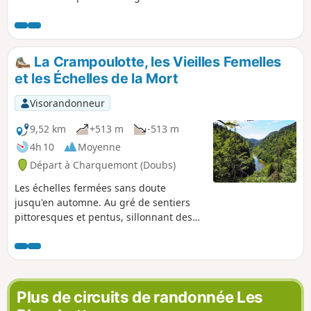
La Crampoulotte, les Vieilles Femelles
et les Échelles de la Mort
Visorandonneur
9,52 km
+513 m
-513 m
4h 10
Moyenne
Départ à Charquemont (Doubs)
Les échelles fermées sans doute
jusqu'en automne. Au gré de sentiers
pittoresques et pentus, sillonnant des
capharnaüms de roches moussues, la
Crampoulotte et ses vieilles dames vous
offriront des points de vue sauvages sur
la vallée du Doubs. Après une halte à
l'ancienne charbonnière, vous longerez
Plus de circuits de randonnée Les
les berges tranquilles de la rivière,