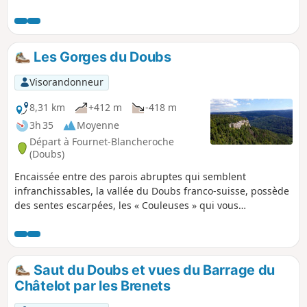
falaise, qui offrent de sublimes points de vue. Parmi eux
figurent le Belvédère sur les Roches, celui de la Cendrée
mais aussi celui de la Crampoulotte. Par beau temps, il est
même possible de voir, tout au fond, les montagnes du Jura
Les Gorges du Doubs
suisse.
Visorandonneur
8,31 km
+412 m
-418 m
3h 35
Moyenne
Départ à Fournet-Blancheroche
(Doubs)
Encaissée entre des parois abruptes qui semblent
infranchissables, la vallée du Doubs franco-suisse, possède
des sentes escarpées, les « Couleuses » qui vous
permettront de parcourir les gorges sauvages et
verdoyantes de ce torrent bondissant entre les énormes
roches moussues dégringolées des falaises au cours des
millénaires. Retour par des sentiers de corniches
Saut du Doubs et vues du Barrage du
pittoresques au gré de trois belvédères sur la vallée.
Châtelot par les Brenets