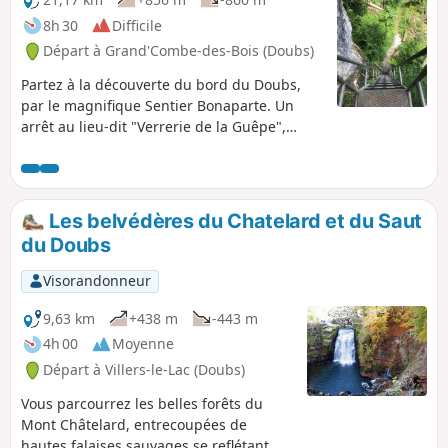
Lac de Moron.
8h 30
Difficile
Départ à Grand'Combe-des-Bois (Doubs)
Partez à la découverte du bord du Doubs,
par le magnifique Sentier Bonaparte. Un
arrêt au lieu-dit "Verrerie de la Guêpe",
ancien four à verre. Plusieurs belvédères sur
le parcours : Le Petit Philibert, La Cendrée,
Sur Les Roches. Sentiers, par endroits, aux
bords de la falaise, des portions très
Les belvédères du Chatelard et du Saut
sauvages et deux échelles. Petit bémol de
du Doubs
cette journée, environ 3 km de route.
Visorandonneur
9,63 km
+438 m
-443 m
4h 00
Moyenne
Départ à Villers-le-Lac (Doubs)
Vous parcourrez les belles forêts du
Mont Châtelard, entrecoupées de
hautes falaises sauvages se reflétant