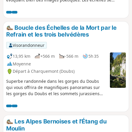
révéleront de confortables escaliers de père de famille.
Quant à ces vieilles dames, elles vous offriront un point de
vue sauvage sur la vallée du Doubs franco-suisse. Retour
par les berges tranquilles de la rivière, repaire des canards
Boucle des Échelles de la Mort par le
et des pêcheurs.
Refrain et les trois belvédères
Visorandonneur
13,95 km
+566 m
-566 m
5h 35
Moyenne
Départ à Charquemont (Doubs)
Superbe randonnée dans les gorges du Doubs
qui vous offrira de magnifiques panoramas sur
les gorges du Doubs et les sommets jurassiens
suisses alentours. Pour y arriver, il vous faudra
passer par les renommées Échelles de la Mort,
impressionnantes mais relativement faciles à
monter. Arrivé sur la ligne de crête, vous irez du
Les Alpes Bernoises et l'Étang du
belvédère de la Cendrée à celui des Vieilles
Moulin
Femelles en passant par celui de la Crampoulotte,