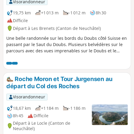
Visorandonneur
19,75 km
+1 013 m
-1 012 m
8h 30
Difficile
Départ à Les Brenets (Canton de Neuchâtel)
Une belle randonnée sur les bords du Doubs côté Suisse en
passant par le Saut du Doubs. Plusieurs belvédères sur le
parcours avec des vues imprenables sur le Doubs et le
Barrage du Châtelot. Le parcours proposé ne descend pas
jusqu'au barrage mais il est tout-à-fait possible de faire un
petit détour pour aller le voir.
Roche Moron et Tour Jurgensen au
départ du Col des Roches
Visorandonneur
18,67 km
+1 184 m
-1 186 m
8h 45
Difficile
Départ à Le Locle (Canton de
Neuchâtel)