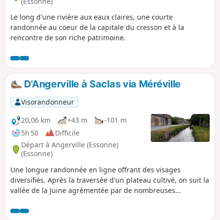
(Essonne)
Le long d'une rivière aux eaux claires, une courte
randonnée au coeur de la capitale du cresson et à la
rencontre de son riche patrimoine.
D'Angerville à Saclas via Méréville
Visorandonneur
20,06 km
+43 m
-101 m
5h 50
Difficile
Départ à Angerville (Essonne)
(Essonne)
Une longue randonnée en ligne offrant des visages
diversifiés. Après la traversée d'un plateau cultivé, on suit la
vallée de la Juine agrémentée par de nombreuses
cressonnières. Après Méréville, le parcours est forestier
puis à travers des villages-rues.