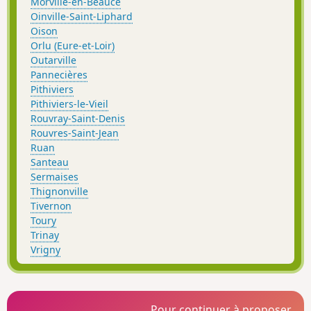
Morville-en-Beauce
Oinville-Saint-Liphard
Oison
Orlu (Eure-et-Loir)
Outarville
Pannecières
Pithiviers
Pithiviers-le-Vieil
Rouvray-Saint-Denis
Rouvres-Saint-Jean
Ruan
Santeau
Sermaises
Thignonville
Tivernon
Toury
Trinay
Vrigny
Pour continuer à proposer