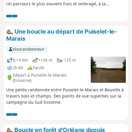
Un parcours le plus souvent frais et ombragé, à la
rencontre d'un riche patrimoine.
Une boucle au départ de Puiselet-le-
Marais
Visorandonneur
8,14 km
+126 m
-125 m
2h 40
Facile
Départ à Puiselet-le-Marais
(Essonne)
Une petite randonnée entre Puiselet-le-Marais et Bouville à
travers bois et champs. Des points de vue superbes sur la
campagne du Sud-Essonne.
Boucle en forêt d'Orléans depuis