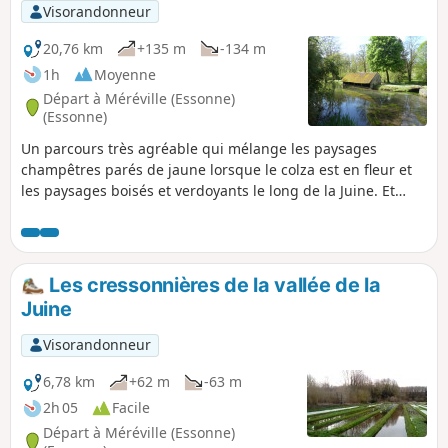
Visorandonneur
20,76 km
+135 m
-134 m
1h
Moyenne
Départ à Méréville (Essonne)
(Essonne)
Un parcours très agréable qui mélange les paysages
champêtres parés de jaune lorsque le colza est en fleur et
les paysages boisés et verdoyants le long de la Juine. Et
puis, au passage, découvrez les cressonnières à Méréville,
roulez sur ce qui fut une voie romaine pour rallier Saclas.
Les cressonnières de la vallée de la
Juine
Visorandonneur
6,78 km
+62 m
-63 m
2h 05
Facile
Départ à Méréville (Essonne)