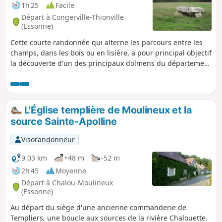
dans notre région. Vous rejoindrez ensuite le bourg et
1h 25
Facile
l'église Saint-Pierre, monument historique construit entre le
Départ à Congerville-Thionville
XIIIe et le XIVe siècle. Le parcours est sans difficulté
(Essonne)
particulière, et se déroule essentiellement sur route.
Cette courte randonnée qui alterne les parcours entre les
champs, dans les bois ou en lisière, a pour principal objectif
la découverte d'un des principaux dolmens du département
de l'Essonne.
L'Église templière de Moulineux et la
source Sainte-Apolline
Visorandonneur
9,03 km
+48 m
-52 m
2h 45
Moyenne
Départ à Chalou-Moulineux
(Essonne)
Au départ du siège d'une ancienne commanderie de
Templiers, une boucle aux sources de la rivière Chalouette.