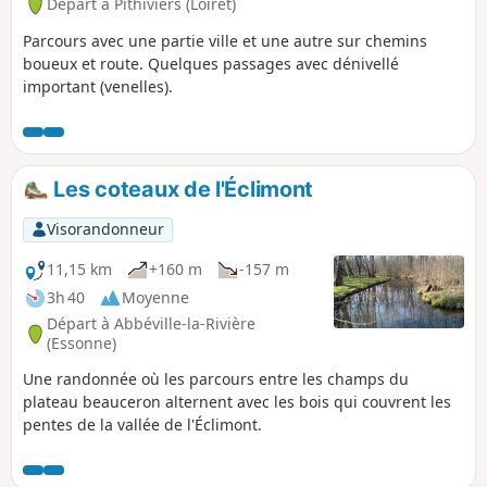
Départ à Pithiviers (Loiret)
Parcours avec une partie ville et une autre sur chemins
boueux et route. Quelques passages avec dénivellé
important (venelles).
Les coteaux de l'Éclimont
Visorandonneur
11,15 km
+160 m
-157 m
3h 40
Moyenne
Départ à Abbéville-la-Rivière
(Essonne)
Une randonnée où les parcours entre les champs du
plateau beauceron alternent avec les bois qui couvrent les
pentes de la vallée de l'Éclimont.