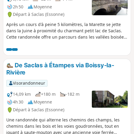
2h 50
Moyenne
Départ à Saclas (Essonne)
Après un cours d'à peine 5 kilomètres, la Marette se jette
dans la Juine à proximité du charmant petit lac de Saclas.
Cette randonnée offre un parcours dans les vallées boisées
de ces deux rivières et à travers le plateau cultivé qui les
domine.
De Saclas à Étampes via Boissy-la-
Rivière
Visorandonneur
14,09 km
+180 m
-182 m
4h 30
Moyenne
Départ à Saclas (Essonne)
Une randonnée qui alterne les chemins des champs, les
chemins dans les bois et les voies goudronnées, tout en
jouant à saute-mouton avec une ancienne voie ferrée