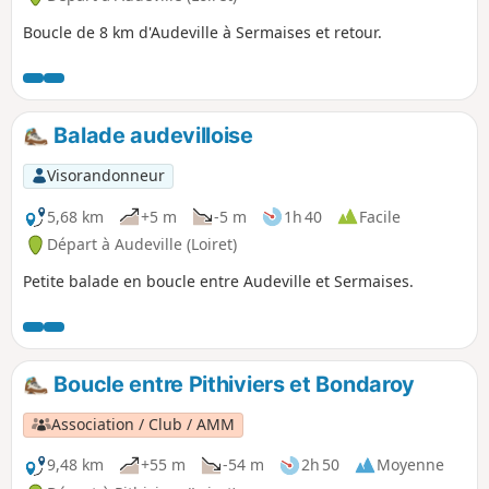
Boucle de 8 km d'Audeville à Sermaises et retour.
Balade audevilloise
Visorandonneur
5,68 km
+5 m
-5 m
1h 40
Facile
Départ à Audeville (Loiret)
Petite balade en boucle entre Audeville et Sermaises.
Boucle entre Pithiviers et Bondaroy
Association / Club / AMM
9,48 km
+55 m
-54 m
2h 50
Moyenne