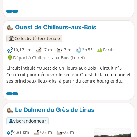
désaffectée. Une église romane, un château, un vieux pont
et quelques autres éléments de patrimoine sont au rendez-
vous.
Ouest de Chilleurs-aux-Bois
Collectivité territoriale
10,17 km
+7 m
-7 m
2h 55
Facile
Départ à Chilleurs-aux-Bois (Loiret)
Circuit intitulé "Ouest de Chilleurs-aux-Bois - Circuit n°5".
Ce circuit pour découvrir le secteur Ouest de la commune et
ses principaux lieux-dits, à partir du centre bourg et du
quartier de Lavau : La Noue Glaçon, Le Coudray, Le Charme,
L'Etang, Marcilly, Olivet, Ronville, Le Moulin de Pierre, La
Fosse Aux Morts, Les Sapins. Retour au centre bourg, via La
Grande Gervaise. Vous passerez à proximité des lieux où
Le Dolmen du Grès de Linas
étaient implantés 2 des 5 moulins à grain de Chilleur-aux-
Bois. À Ronville, vous passerez à la limite de la commune de
Visorandonneur
Neuville-aux-Bois. Vous longerez la "fosse aux morts", qui
nous rappelle que la guerre de 1870 a été très meurtrière
4,81 km
+28 m
-28 m