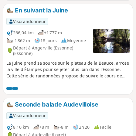
En suivant la Juine
Visorandonneur
266,04 km
+1 777 m
-1 862 m
18 jours
Moyenne
Départ à Angerville (Essonne)
(Essonne)
La Juine prend sa source sur le plateau de la Beauce, arrose
la ville d'Étampes pour se jeter plus loin dans l'Essonne.
Cette série de randonnées propose de suivre le cours de
cette rivière. Plusieurs des étapes sont en ligne et de gare à
gare mais d'autres sont des boucles sur les coteaux qui
encadrent la rivière.
Seconde balade Audevilloise
Visorandonneur
8,10 km
+8 m
-8 m
2h 20
Facile
Départ à Audeville (Loiret)