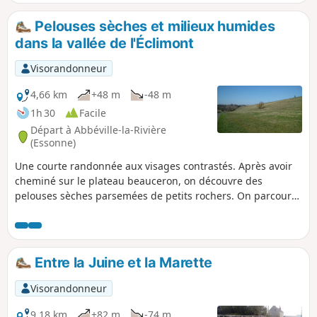
Pelouses sèches et milieux humides
dans la vallée de l'Éclimont
Visorandonneur
4,66 km
+48 m
-48 m
1h 30
Facile
Départ à Abbéville-la-Rivière
(Essonne)
Une courte randonnée aux visages contrastés. Après avoir
cheminé sur le plateau beauceron, on découvre des
pelouses sèches parsemées de petits rochers. On parcourt
ensuite la vallée de l'Éclimont et ses milieux humides.
Entre la Juine et la Marette
Visorandonneur
9,18 km
+82 m
-74 m