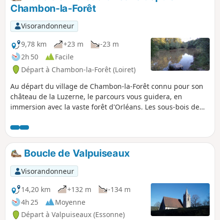
Chambon-la-Forêt
Visorandonneur
9,78 km
+23 m
-23 m
2h 50
Facile
Départ à Chambon-la-Forêt (Loiret)
Au départ du village de Chambon-la-Forêt connu pour son
château de la Luzerne, le parcours vous guidera, en
immersion avec la vaste forêt d'Orléans. Les sous-bois de
fougères ou de bruyères abritent de grands animaux
sauvages dans la quiétude de la forêt domaniale.
Boucle de Valpuiseaux
Visorandonneur
14,20 km
+132 m
-134 m
4h 25
Moyenne
Départ à Valpuiseaux (Essonne)