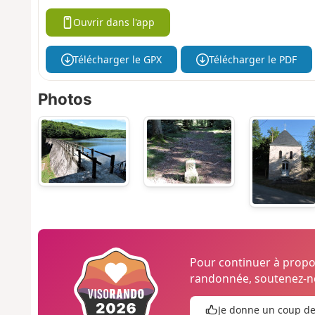
Ouvrir dans l'app
Télécharger le GPX
Télécharger le PDF
Photos
Pour continuer à prop
randonnée, soutenez-no
Je donne un coup d