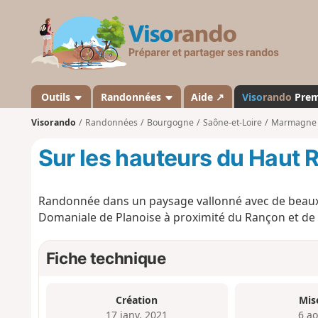
V
i
s
o
r
a
Outils
Randonnées
Aide ↗
Viso
rando
Pre
n
Visorando
Randonnées
Bourgogne
Saône-et-Loire
Marmagne (
d
o
Sur les hauteurs du Haut
Randonnée dans un paysage vallonné avec de beaux 
Domaniale de Planoise à proximité du Rançon et de 
Fiche technique
Création
Mis
17 janv. 2021
6 a