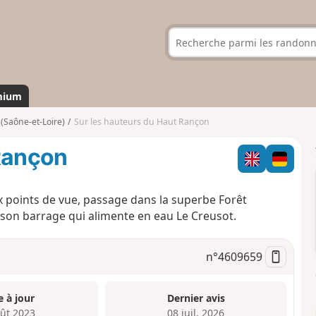
mium
Saône-et-Loire)
Sur les hauteurs du Haut Rançon
 Rançon
points de vue, passage dans la superbe Forêt
son barrage qui alimente en eau Le Creusot.
n°
4609659
e à jour
Dernier avis
oût 2023
08 juil. 2026