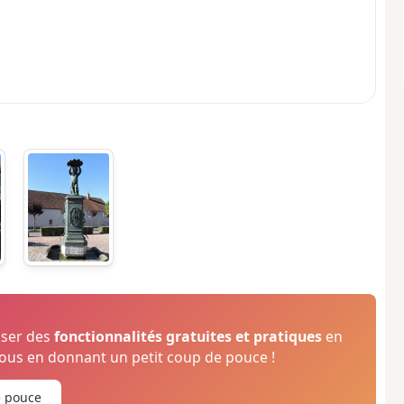
oser des
fonctionnalités gratuites et pratiques
en
us en donnant un petit coup de pouce !
e pouce