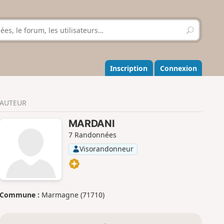
R
e
c
h
e
Inscription
Connexion
r
c
h
AUTEUR
e
r
MARDANI
7 Randonnées
Visorandonneur
Commune :
Marmagne (71710)