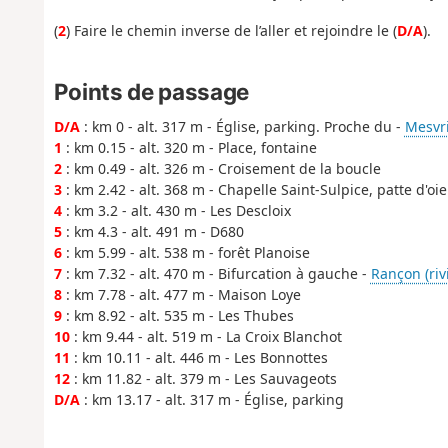
(
2
) Faire le chemin inverse de l’aller et rejoindre le (
D/A
).
Points de passage
D/A
: km 0 - alt. 317 m - Église, parking. Proche du -
Mesvri
1
: km 0.15 - alt. 320 m - Place, fontaine
2
: km 0.49 - alt. 326 m - Croisement de la boucle
3
: km 2.42 - alt. 368 m - Chapelle Saint-Sulpice, patte d'oie
4
: km 3.2 - alt. 430 m - Les Descloix
5
: km 4.3 - alt. 491 m - D680
6
: km 5.99 - alt. 538 m - forêt Planoise
7
: km 7.32 - alt. 470 m - Bifurcation à gauche -
Rançon (riv
8
: km 7.78 - alt. 477 m - Maison Loye
9
: km 8.92 - alt. 535 m - Les Thubes
10
: km 9.44 - alt. 519 m - La Croix Blanchot
11
: km 10.11 - alt. 446 m - Les Bonnottes
12
: km 11.82 - alt. 379 m - Les Sauvageots
D/A
: km 13.17 - alt. 317 m - Église, parking