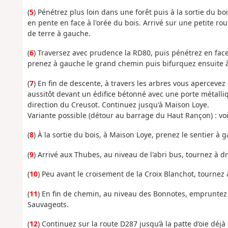
(
5
) Pénétrez plus loin dans une forêt puis à la sortie du b
en pente en face à l'orée du bois. Arrivé sur une petite r
de terre à gauche.
(
6
) Traversez avec prudence la RD80, puis pénétrez en fac
prenez à gauche le grand chemin puis bifurquez ensuite à 
(
7
) En fin de descente, à travers les arbres vous aperceve
aussitôt devant un édifice bétonné avec une porte métalli
direction du Creusot. Continuez jusqu'à Maison Loye.
Variante possible (détour au barrage du Haut Rançon) : vo
(
8
) À la sortie du bois, à Maison Loye, prenez le sentier à 
(
9
) Arrivé aux Thubes, au niveau de l'abri bus, tournez à dr
(
10
) Peu avant le croisement de la Croix Blanchot, tourn
(
11
) En fin de chemin, au niveau des Bonnotes, empruntez 
Sauvageots.
(
12
) Continuez sur la route D287 jusqu’à la patte d’oie déjà p