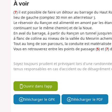
À voir
(
7
) il est possible de faire un détour au barrage du Haut 
lieu de gauche (comptez 30 min en aller/retour ).
Le réservoir du Rançon est alimenté en amont par les ét
continuant sur le même chemin) et de la Noue.
En aval du barrage, à partir du Rançon un tunnel jusqu'en
à flanc de colline au niveau de la vallée du Mesvrin achemi
Tout au long de son parcours, la conduite est matérialisée
Vous en retrouverez entre les points de passage (
5
) et (
7
) 
Soyez toujours prudent et prévoyant lors d'une randonnée. 
tenus responsables en cas d'accident ou de désagrément q
Ouvrir dans l'app
Télécharger le GPX
Télécharger le PDF