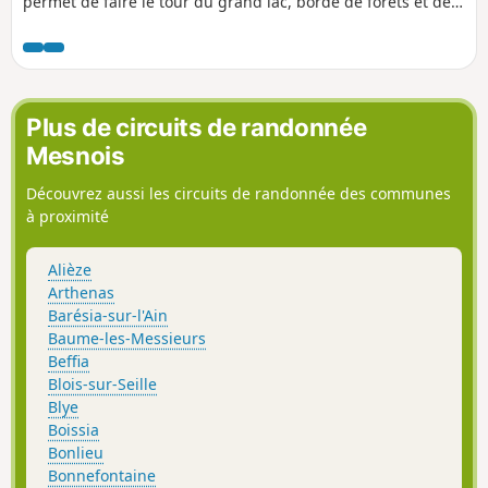
permet de faire le tour du grand lac, bordé de forêts et de
prairies. Balade possible avec une poussette .
Plus de circuits de randonnée
Mesnois
Découvrez aussi les circuits de randonnée des communes
à proximité
Alièze
Arthenas
Barésia-sur-l'Ain
Baume-les-Messieurs
Beffia
Blois-sur-Seille
Blye
Boissia
Bonlieu
Bonnefontaine