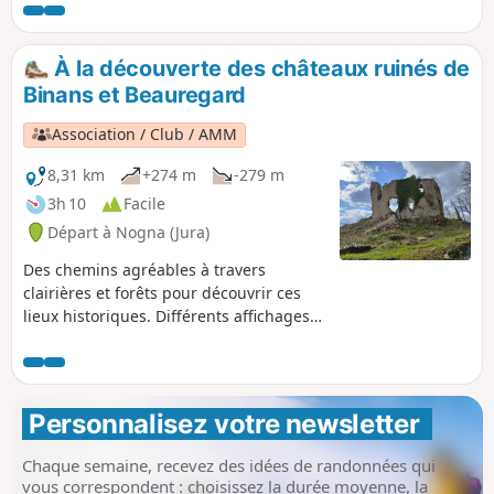
Messieurs, dominé par de vertigineuses
falaises. Après un parcours sur La Haute
Vallée de la Vallière offrant des
À la découverte des châteaux ruinés de
panoramas magnifiques, vous arrivez
Binans et Beauregard
dans le village de Baume-les-Messieurs,
classé parmi les « Plus beaux villages de
Association / Club / AMM
France », qui a gardé tout son caractère
d’antan et ses belles pierres.
8,31 km
+274 m
-279 m
3h 10
Facile
Départ à Nogna (Jura)
Des chemins agréables à travers
clairières et forêts pour découvrir ces
lieux historiques. Différents affichages
relatent l'importance et l'histoire
mouvementée de ces deux châteaux.
Selon la saison, divers points de vue se
dégagent à travers la végétation, en
Personnalisez votre newsletter 
particulier à l'Est.
Chaque semaine, recevez des idées de randonnées qui
vous correspondent : choisissez la durée moyenne, la