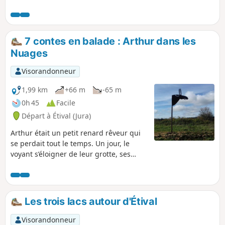
nombreux belvédères.
7 contes en balade : Arthur dans les
Nuages
Visorandonneur
1,99 km
+66 m
-65 m
0h 45
Facile
Départ à Étival (Jura)
Arthur était un petit renard rêveur qui
se perdait tout le temps. Un jour, le
voyant s’éloigner de leur grotte, ses
parents très inquiets lui donnèrent ce
conseil :- Arthur, si tu vas te promener,
regarde bien le chemin que tu prends à
l’aller. Observe les arbres, la forme des
Les trois lacs autour d'Étival
pierres et le paysage. De cette façon, tu
ne te perdras pas et tu trouveras
Visorandonneur