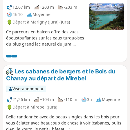
ses pâturages, ses fermes et ses petits
villages. Dominant la vallée de l’Ain, c’est à
12,67 km
+203 m
-203 m
Châtillon que vous terminerez ce parcours
4h 10
Moyenne
où vous pourrez entrevoir les premiers
Départ à Marigny (Jura) (Jura)
contreforts du Jura.
Ce parcours en balcon offre des vues
époustouflantes sur les eaux turquoises
du plus grand lac naturel du Jura.
Entouré de montagnes, de forêts et de
rivières, le lac est une invitation à la
flânerie et à la découverte des secrets
des bois...
Les cabanes de bergers et le Bois du
Chanay au départ de Mirebel
Visorandonneur
21,26 km
+104 m
-110 m
3h
Moyenne
Départ à Mirebel (Jura)
Belle randonnée avec de beaux singles dans les bois pour
vous éclater avec beaucoup de chose à voir (cabanes, puits
d'An, le Youto, le petit Château...).