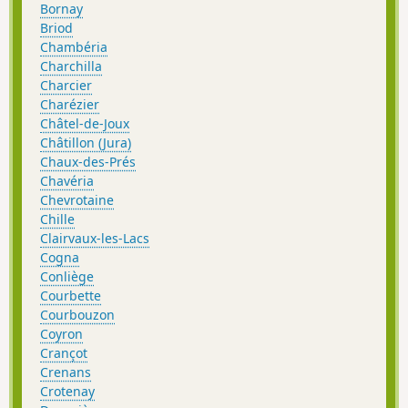
Bornay
Briod
Chambéria
Charchilla
Charcier
Charézier
Châtel-de-Joux
Châtillon (Jura)
Chaux-des-Prés
Chavéria
Chevrotaine
Chille
Clairvaux-les-Lacs
Cogna
Conliège
Courbette
Courbouzon
Coyron
Crançot
Crenans
Crotenay