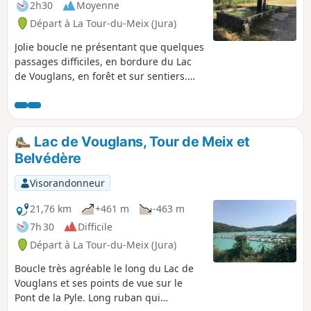
2h30
Moyenne
Départ à La Tour-du-Meix (Jura)
Jolie boucle ne présentant que quelques
passages difficiles, en bordure du Lac
de Vouglans, en forêt et sur sentiers.
Jolis points de vue sur le Jura.
Lac de Vouglans, Tour de Meix et
Belvédère
Visorandonneur
21,76 km
+461 m
-463 m
7h 30
Difficile
Départ à La Tour-du-Meix (Jura)
Boucle très agréable le long du Lac de
Vouglans et ses points de vue sur le
Pont de la Pyle. Long ruban qui