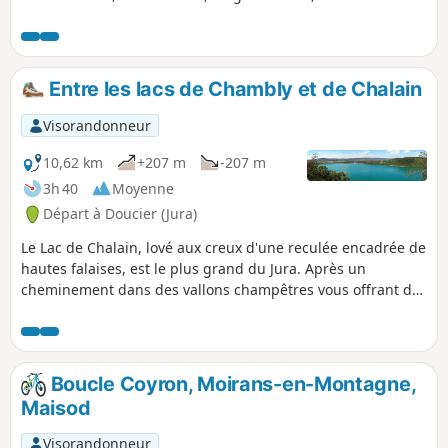
et coin pique-nique.L'autre côté, plus touristique, vous fait
découvrir les ruines d'un château, des grottes, des
belvédères, une zone de loisirs avec un port et une
plage.Bref, de quoi passer une bonne journée !Beau
Entre les lacs de Chambly et de Chalain
parcours pour les amateurs de trail.
Visorandonneur
10,62 km
+207 m
-207 m
3h 40
Moyenne
Départ à Doucier (Jura)
Le Lac de Chalain, lové aux creux d'une reculée encadrée de
hautes falaises, est le plus grand du Jura. Après un
cheminement dans des vallons champêtres vous offrant de
belles vues sur le Lac de Chambly et les monts jurassiens,
vous parcourrez les corniches, surplombant ses eaux
turquoises.
Boucle Coyron, Moirans-en-Montagne,
Maisod
Visorandonneur