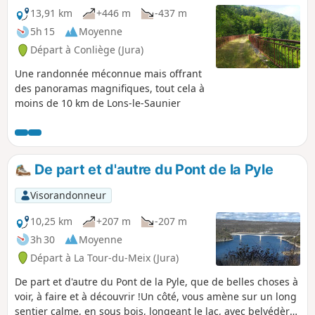
13,91 km
+446 m
-437 m
5h 15
Moyenne
Départ à Conliège (Jura)
Une randonnée méconnue mais offrant
des panoramas magnifiques, tout cela à
moins de 10 km de Lons-le-Saunier
De part et d'autre du Pont de la Pyle
Visorandonneur
10,25 km
+207 m
-207 m
3h 30
Moyenne
Départ à La Tour-du-Meix (Jura)
De part et d'autre du Pont de la Pyle, que de belles choses à
voir, à faire et à découvrir !Un côté, vous amène sur un long
sentier calme, en sous bois, longeant le lac, avec belvédères