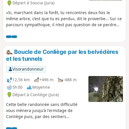
Départ à Soucia (Jura)
«Si, marchant dans la forêt, tu rencontres deux fois le
même arbre, c’est que tu es perdu», dit le proverbe… Sur ce
parcours sympathique, il n’est pas question de se perdre
mais de profiter du paysage et de ce monde à part qui
s’ouvre sous l’ombre verte de ses arbres remarquables, ses
clairières sublimes, ses cascades rafraîchissantes, ses
belvédères époustouflants et ses grottes mystérieuses. Le
Boucle de Conliège par les belvédères
circuit convient aussi pour les amateurs de Trail. Balisage
et les tunnels
Jaune + Trail 9.
Visorandonneur
12,56 km
+496 m
-488 m
5h 00
Moyenne
Départ à Conliège (Jura)
Cette belle randonnée sans difficulté
vous mènera jusqu'à l'ermitage de
Conliège puis, par des sentiers
forestiers, à différents belvédères sur
Lons-le-Saunier et la reculée de Revigny.