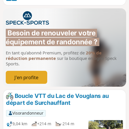
Le retour se fait sur la voie verte et
traverse différents viaducs et tunnels
(dont le réputé tunnel des 100 marches
dont les visites et traversées en aller-
retour sont facultatives).
Besoin de renouveler votre 
équipement de randonnée ?
En tant qu’abonné Premium, profitez de
20% de
réduction permanente
sur la boutique en ligne Speck
Sports.
J'en profite
Boucle VTT du Lac de Vouglans au
départ de Surchauffant
Visorandonneur
9,04 km
+214 m
-214 m