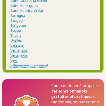
Saint-Laurent-la-Roche
Saint-Maur (Jura)
Saint-Maurice-Crillat
Sarrogna
Saugeot
Songeson
Soucia
Thoiria
Uxelles
Varessia
Vernantois
Vertamboz
Vevy
Villeneuve-sous-Pymont
Pour continuer à proposer
des
fonctionnalités
gratuites et pratiques
en
randonnée, soutenez-nous