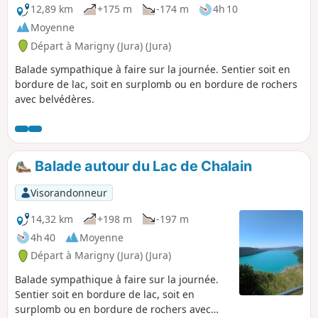
12,89 km
+175 m
-174 m
4h 10
Moyenne
Départ à Marigny (Jura) (Jura)
Balade sympathique à faire sur la journée. Sentier soit en
bordure de lac, soit en surplomb ou en bordure de rochers
avec belvédères.
Balade autour du Lac de Chalain
Visorandonneur
14,32 km
+198 m
-197 m
4h 40
Moyenne
Départ à Marigny (Jura) (Jura)
Balade sympathique à faire sur la journée.
Sentier soit en bordure de lac, soit en
surplomb ou en bordure de rochers avec