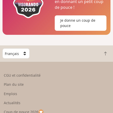
en donnant un petit coup
de pouce !
Je donne un coup de
pouce
C
R
h
e
o
t
i
o
s
CGU et confidentialité
u
i
r
s
Plan du site
e
s
n
e
Emplois
h
z
Actualités
a
u
u
n
Coup de pouce 2026