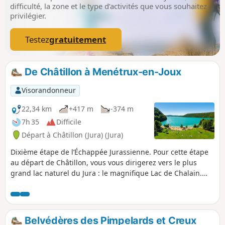
difficulté, la zone et le type d’activités que vous souhaitez
privilégier.
Testez
gratuitement
De Châtillon à Menétrux-en-Joux
Visorandonneur
22,34 km
+417 m
-374 m
7h 35
Difficile
Départ à Châtillon (Jura) (Jura)
Dixième étape de l’Échappée Jurassienne. Pour cette étape
au départ de Châtillon, vous vous dirigerez vers le plus
grand lac naturel du Jura : le magnifique Lac de Chalain.
Véritable écrin bleuté entouré de roches calcaires, le lac
s’offre à vous dans toute sa splendeur depuis le plateau,
offrant des panoramas à couper le souffle. Vous marcherez
ensuite à travers des paysages naturels époustouflants
Belvédères des Pimpelards et Creux