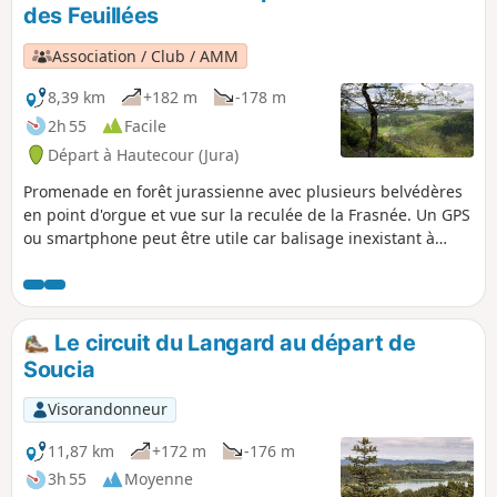
avant d'atteindre Menétrux-en-Joux, situé à proximité des
des Feuillées
célèbres Cascades du Hérisson. Une aventure où chaque
pas vous dévoilera des décors enchanteurs et variés !
Association / Club / AMM
8,39 km
+182 m
-178 m
2h 55
Facile
Départ à Hautecour (Jura)
Promenade en forêt jurassienne avec plusieurs belvédères
en point d'orgue et vue sur la reculée de la Frasnée. Un GPS
ou smartphone peut être utile car balisage inexistant à
partir du (8).
Le circuit du Langard au départ de
Soucia
Visorandonneur
11,87 km
+172 m
-176 m
3h 55
Moyenne