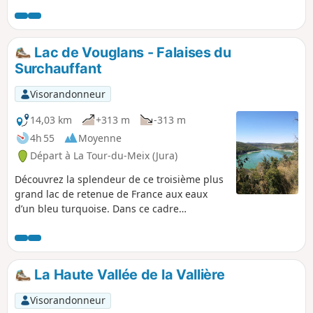
serpente entre des collines boisées, le
Lac de Vouglans se déroule sur 35 km
de long. Situé au cœur du Jura, il en est
l'un des joyaux aquatiques en même
Lac de Vouglans - Falaises du
temps que l'un des grands lacs les
Surchauffant
mieux préservés de France. Aucune
route ne le longe, quelques plages et
Visorandonneur
ports sont largement ouverts aux
visiteurs. Les sentiers sont très biens
14,03 km
+313 m
-313 m
balisés. Découverte des ruines du
4h 55
Moyenne
château de la Tour de Meix.
Départ à La Tour-du-Meix (Jura)
Découvrez la splendeur de ce troisième plus
grand lac de retenue de France aux eaux
d’un bleu turquoise. Dans ce cadre
magnifique, marchez entre forêts et falaises
abruptes avec de superbes vues sur le lac.
La Haute Vallée de la Vallière
Visorandonneur