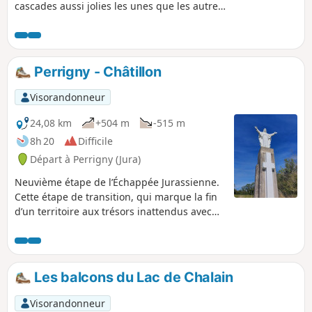
cascades aussi jolies les unes que les autres,
ainsi qu'une grotte ouverte à flanc de falaise
d'où sort une source. La végétation y est très
diversifiée et on peut constater le travail
inlassable de l'eau sur la roche.
Perrigny - Châtillon
Visorandonneur
24,08 km
+504 m
-515 m
8h 20
Difficile
Départ à Perrigny (Jura)
Neuvième étape de l’Échappée Jurassienne.
Cette étape de transition, qui marque la fin
d’un territoire aux trésors inattendus avec
ses salines, ses forêts majestueuses, ses
vignobles, ses villages de caractère et ses
reculées emblématiques vous permettra de
rejoindre le Pays des Lacs et des Cascades.
Les balcons du Lac de Chalain
C’est par un sentier qui serpente en balcon
que vous rejoindrez le premier plateau avec
Visorandonneur