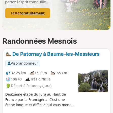
partez l’esprit tranquille.
Testez
gratuitement
Randonnées Mesnois
De Patornay à Baume-les-Messieurs
Visorandonneur
32,25 km
+509 m
-653 m
10h 40
Très difficile
Départ à Patornay (Jura)
Deuxième étape du Jura au Haut de
France par la Francigéna. C'est une
étape longue et difficile qui vous mène
jusqu'au village de Baume-les-