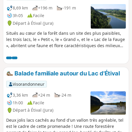
toujours le chemin du retour.Laissez les
enfants rechercher les indices et
8,69 km
+196 m
-191 m
surtout, ne vous égarez pas.
3h 05
Facile
Départ à Étival (Jura)
Situés au cœur de la forêt dans un site des plus paisibles,
les trois lacs, le « Petit », le « Grand », et le « Lac de la Fauge
», abritent une faune et flore caractéristiques des milieux
humides. Un sentier à proximité permet une vue
panoramique sur les lacs et le village d'Étival depuis le
belvédère.
Balade familiale autour du Lac d'Étival
Visorandonneur
3,36 km
+24 m
-24 m
1h 00
Facile
Départ à Étival (Jura)
Deux jolis lacs cachés au fond d'un vallon très agréable, tel
est le cadre de cette promenade ! Une route forestière