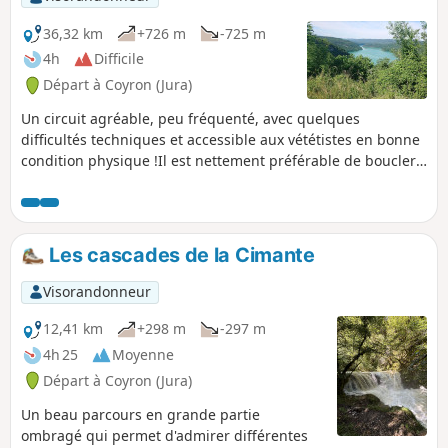
36,32 km
+726 m
-725 m
4h
Difficile
Départ à Coyron (Jura)
Un circuit agréable, peu fréquenté, avec quelques
difficultés techniques et accessible aux vététistes en bonne
condition physique !Il est nettement préférable de boucler
ce circuit dans le sens proposé car certaines pentes sont
plus difficiles dans le sens contraire.
Les cascades de la Cimante
Visorandonneur
12,41 km
+298 m
-297 m
4h 25
Moyenne
Départ à Coyron (Jura)
Un beau parcours en grande partie
ombragé qui permet d'admirer différentes