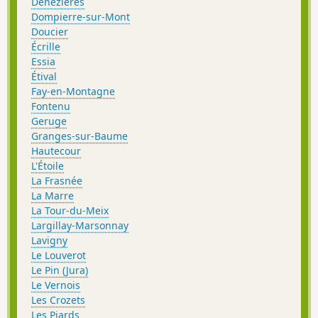
Denezières
Dompierre-sur-Mont
Doucier
Écrille
Essia
Étival
Fay-en-Montagne
Fontenu
Geruge
Granges-sur-Baume
Hautecour
L'Étoile
La Frasnée
La Marre
La Tour-du-Meix
Largillay-Marsonnay
Lavigny
Le Louverot
Le Pin (Jura)
Le Vernois
Les Crozets
Les Piards