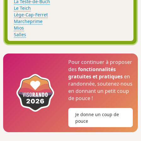
La Teste-de-Buch
Le Teich
Lège-Cap-Ferret
Marcheprime
Mios
Salles
Pour continuer à proposer
des
fonctionnalités
gratuites et pratiques
en
randonnée, soutenez-nous
en donnant un petit coup
de pouce !
Je donne un coup de
pouce