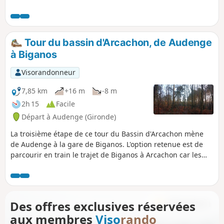
l'une de l'autre, dans un vaste domaine
fait d'anciens étangs piscicoles et
marais salants. Nous l'avons faite en
2013, par une belle journée froide et
Tour du bassin d'Arcachon, de Audenge
ensoleillée de décembre, mais il ne faut
à Biganos
pas hésiter à y revenir par tous les
temps et en toutes saisons, car le visage
Visorandonneur
de ces lieux est changeant à l'infini.
7,85 km
+16 m
-8 m
2h 15
Facile
Départ à Audenge (Gironde)
La troisième étape de ce tour du Bassin d'Arcachon mène
de Audenge à la gare de Biganos. L'option retenue est de
parcourir en train le trajet de Biganos à Arcachon car les
traversées de marais ne sont pas possibles à la saison
choisie (décembre).Le parcours est uniquement sur route
avec une agréable traversée de forêt composée de feuillus
variés. Biganos est une ville plus importante que les
Des offres exclusives réservées
différents bourgs traversés précédemment et ne présente
aux membres
Viso
rando
pas de charme particulier à l'exception du port.