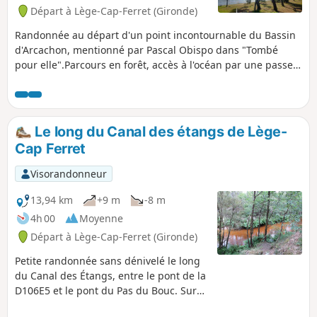
Départ à Lège-Cap-Ferret (Gironde)
Randonnée au départ d'un point incontournable du Bassin
d'Arcachon, mentionné par Pascal Obispo dans "Tombé
pour elle".Parcours en forêt, accès à l'océan par une passe
sauvage, marche au bord des vagues (peut-être les pieds
dans l'eau), retour par la forêt pour accéder à la Réserve
Naturelle des Réservoirs de Piraillan et rejoindre les plages
du Bassin d'Arcachon et le village ostréicole de Grand
Le long du Canal des étangs de Lège-
Piquey.Une randonnée variée et pleine de charme.
Cap Ferret
Visorandonneur
13,94 km
+9 m
-8 m
4h 00
Moyenne
Départ à Lège-Cap-Ferret (Gironde)
Petite randonnée sans dénivelé le long
du Canal des Étangs, entre le pont de la
D106E5 et le pont du Pas du Bouc. Sur
ce tronçon, le canal revêt l'aspect et le