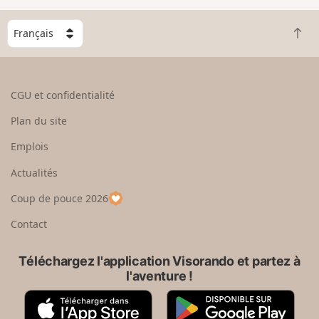
C
R
h
e
o
t
i
o
s
CGU et confidentialité
u
i
r
s
Plan du site
e
s
n
e
Emplois
h
z
Actualités
a
u
u
n
Coup de pouce 2026
t
p
a
Contact
y
s
Téléchargez l'application Visorando et partez à
l'aventure !
A
G
p
o