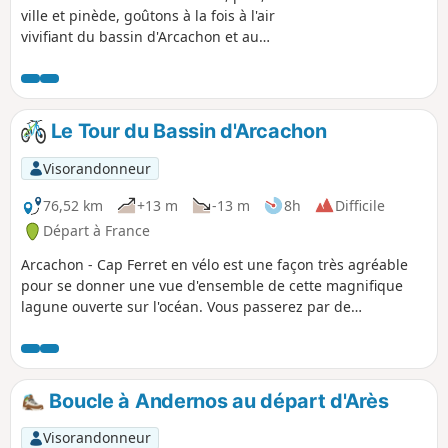
ville et pinède, goûtons à la fois à l'air
vivifiant du bassin d'Arcachon et au
charme des vestiges de la belle époque
de cette cité balnéaire qui a connu de
grandes heures et en a conservé
beaucoup de témoignages.
Le Tour du Bassin d'Arcachon
Visorandonneur
76,52 km
+13 m
-13 m
8h
Difficile
Départ à France
Arcachon - Cap Ferret en vélo est une façon très agréable
pour se donner une vue d'ensemble de cette magnifique
lagune ouverte sur l'océan. Vous passerez par de
nombreuses villes côtières, des ports maritimes et
ostréicoles, un parc ornithologique et la forêt domaniale de
Lège et Garonne. Le retour en bateau en fin de journée est
à lui seul une petite merveille.
Boucle à Andernos au départ d'Arès
Visorandonneur