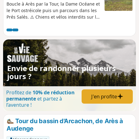
Boucle à Arès par la Tour, la Dame Océane et
le Port ostréicole puis un parcours dans les
Prés Salés. ⚠️ Chiens et vélos interdits sur le
site de la Réserve Naturelle des Prés Salés
d'Arès et de Lège-Cap Ferret.
Envie de randonner plusieurs
jours ?
Profitez de
10% de réduction
J'en profite
permanente
et partez à
l’aventure !
Tour du bassin d'Arcachon, de Arès à
Audenge