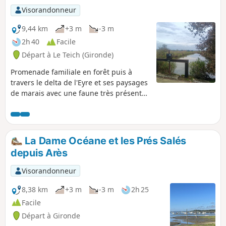
Visorandonneur
9,44 km
+3 m
-3 m
2h 40
Facile
Départ à Le Teich (Gironde)
Promenade familiale en forêt puis à
travers le delta de l'Eyre et ses paysages
de marais avec une faune très présente
tout au long du parcours.
La Dame Océane et les Prés Salés
depuis Arès
Visorandonneur
8,38 km
+3 m
-3 m
2h 25
Facile
Départ à Gironde