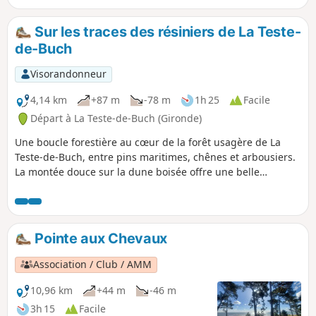
praticable.
Sur les traces des résiniers de La Teste-
de-Buch
Visorandonneur
4,14 km
+87 m
-78 m
1h 25
Facile
Départ à La Teste-de-Buch (Gironde)
Une boucle forestière au cœur de la forêt usagère de La
Teste-de-Buch, entre pins maritimes, chênes et arbousiers.
La montée douce sur la dune boisée offre une belle
échappée sur la Dune du Pilat avant de redescendre par les
layons sableux. Parcours principalement ombragé.
Pointe aux Chevaux
Association / Club / AMM
10,96 km
+44 m
-46 m
3h 15
Facile