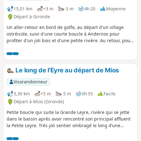
15,01 km
+3 m
-3 m
4h 20
Moyenne
Départ à Gironde
Un aller-retour en bord de golfe, au départ d'un village
ostréicole, suivi d'une courte boucle à Andernos pour
profiter d'un joli bois et d'une petite rivière. Au retour, pour
prolonger la randonnée, je vous propose un aller-retour
dans les marais salés.Application Visorando fortement
conseillée dans les bois d'Andernos
Le long de l'Eyre au départ de Mios
Visorandonneur
3,30 km
+5 m
-5 m
0h 55
Facile
Départ à Mios (Gironde)
Petite boucle qui suite la Grande Leyre, rivière qui se jette
dans le bassin après avoir rencontré son principal affluent
la Petite Leyre. Très joli sentier ombragé le long d’une
rivière calme et sauvage, joli paysage. Retour par une forêt
de pins. En cas de fortes pluies, le chemin peut ne pas être