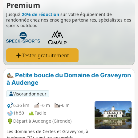
Premium
Jusqu’à
20% de réduction
sur votre équipement de
randonnée chez nos enseignes partenaires, spécialistes des
sports outdoor.
Tester gratuitement
Petite boucle du Domaine de Graveyron
à Audenge
Visorandonneur
6,36 km
+6 m
-6 m
1h 50
Facile
Départ à Audenge (Gironde)
Les domaines de Certes et Graveyron, à
Audenge (33), sont un ensemble