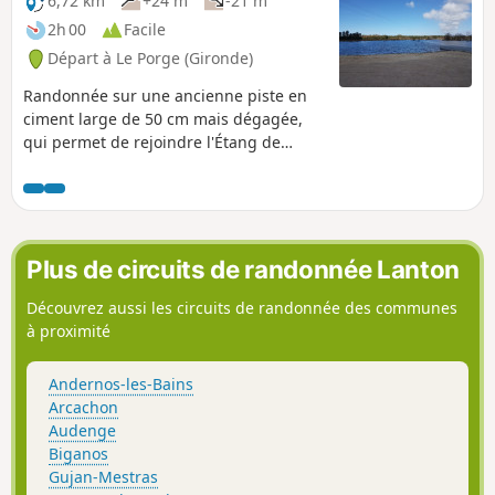
6,72 km
+24 m
-21 m
2h 00
Facile
Départ à Le Porge (Gironde)
Randonnée sur une ancienne piste en
ciment large de 50 cm mais dégagée,
qui permet de rejoindre l'Étang de
Langouarde et le Canal des Étangs. Au
retour, plusieurs choix sont possibles en
fonction du niveau du canal afin de
rejoindre le parking car suite à la
création de la nouvelle écluse il y a
Plus de circuits de randonnée Lanton
formation d'une zone marécageuse.
Découvrez aussi les circuits de randonnée des communes
à proximité
Andernos-les-Bains
Arcachon
Audenge
Biganos
Gujan-Mestras