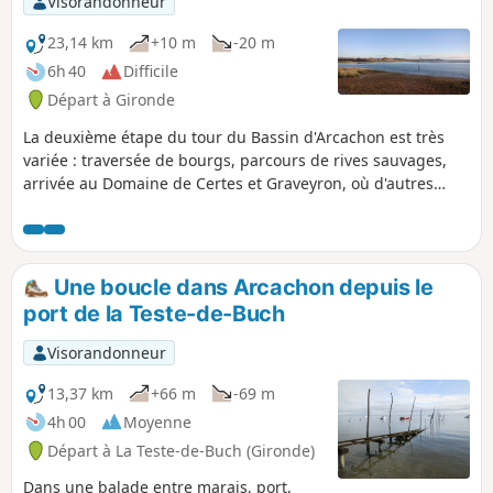
Visorandonneur
23,14 km
+10 m
-20 m
6h 40
Difficile
Départ à Gironde
La deuxième étape du tour du Bassin d'Arcachon est très
variée : traversée de bourgs, parcours de rives sauvages,
arrivée au Domaine de Certes et Graveyron, où d'autres
randonnées peuvent être réalisées, et à l'agréable ville de
Audenge. Si une seule étape est à faire, celle-ci est à
retenir.
Une boucle dans Arcachon depuis le
port de la Teste-de-Buch
Visorandonneur
13,37 km
+66 m
-69 m
4h 00
Moyenne
Départ à La Teste-de-Buch (Gironde)
Dans une balade entre marais, port,