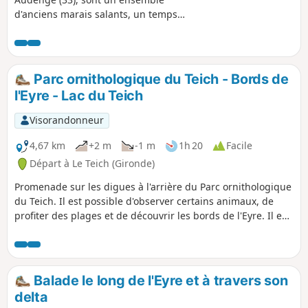
d'anciens marais salants, un temps
devenus réservoirs à poissons, enclavé
dans le bassin d'Arcachon. Aujourd'hui
réserve naturelle, c'est un lieu unique
pour observer la nature et surtout les
Parc ornithologique du Teich - Bords de
oiseaux. La petite boucle proposée vous
l'Eyre - Lac du Teich
permettra de découvrir agréablement
ces lieux.
Visorandonneur
4,67 km
+2 m
-1 m
1h 20
Facile
Départ à Le Teich (Gironde)
Promenade sur les digues à l'arrière du Parc ornithologique
du Teich. Il est possible d'observer certains animaux, de
profiter des plages et de découvrir les bords de l'Eyre. Il est
possible de faire la balade à pied ou à vélo mais attention à
la chute dans les zones sableuses.
Balade le long de l'Eyre et à travers son
delta