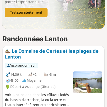
partez l’esprit tranquille.
Testez
gratuitement
Randonnées Lanton
Le Domaine de Certes et les plages de
Lanton
Visorandonneur
14,36 km
+2 m
-3 m
4h 05
Moyenne
Départ à Audenge (Gironde)
Voici une balade dans les effluves iodés
du bassin d'Arcachon, là où la terre et
l'eau s'interpénètrent et s'enrichissent