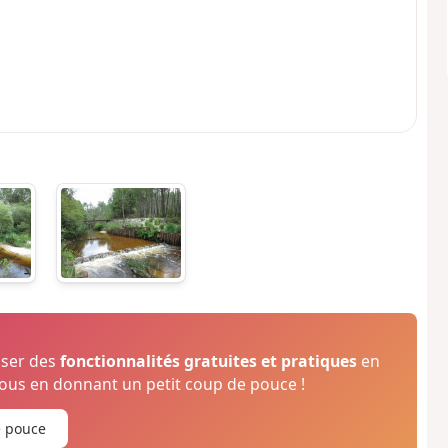
oser des
fonctionnalités gratuites et pratiques
en
us en donnant un petit coup de pouce !
e pouce