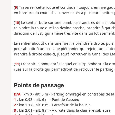
(
9
) Traverser cette route et continuer, toujours en rive ga
en bordure du cours d'eau, avec accès à plusieurs petites 
(
10
) Le sentier bute sur une bambouseraie très dense ; pl
rejoindre la route que l'on devine proche, prendre à gauch
direction de l'Est, qui amène très vite dans un lotissement
Le sentier aboutit dans une rue ; la prendre à droite, puis
pour aboutir à un passage piétonnier qui rejoint une autre
Prendre à droite celle-ci, jusqu'à retrouver le Canal des Ét
(
11
) Franchir le pont, après lequel on surplombe sur la dr
rues sur la droite qui permettront de retrouver le parking 
Points de passage
D/A
: km 0 - alt. 5 m - Parking ombragé en contrebas de l
1
: km 0.93 - alt. 6 m - Pont de Cassieu
2
: km 1.17 - alt. 6 m - Carrefour de la boucle
3
: km 2.01 - alt. 8 m - À droite dans la clairière sableuse