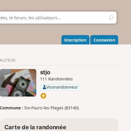
R
e
c
h
e
Inscription
Connexion
r
c
h
AUTEUR
e
r
stjo
111 Randonnées
Visorandonneur
Commune :
Six-Fours-les-Plages (83140)
Carte de la randonnée