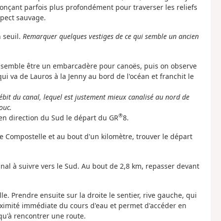
fonçant parfois plus profondément pour traverser les reliefs
spect sauvage.
n seuil.
Remarquer quelques vestiges de ce qui semble un ancien
ui semble être un embarcadère pour canoës, puis on observe
qui va de Lauros à la Jenny au bord de l'océan et franchit le
ébit du canal, lequel est justement mieux canalisé au nord de
ouc.
®
 en direction du Sud le départ du GR
8.
e Compostelle et au bout d'un kilomètre, trouver le départ
canal à suivre vers le Sud. Au bout de 2,8 km, repasser devant
lle. Prendre ensuite sur la droite le sentier, rive gauche, qui
oximité immédiate du cours d'eau et permet d'accéder en
squ'à rencontrer une route.