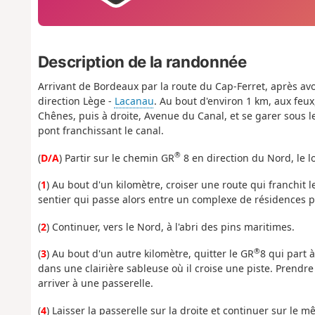
Description de la randonnée
Arrivant de Bordeaux par la route du Cap-Ferret, après avo
direction Lège -
Lacanau
. Au bout d'environ 1 km, aux feu
Chênes, puis à droite, Avenue du Canal, et se garer sous 
pont franchissant le canal.
®
(
D/A
) Partir sur le chemin GR
8 en direction du Nord, le lo
(
1
) Au bout d'un kilomètre, croiser une route qui franchit l
sentier qui passe alors entre un complexe de résidences po
(
2
) Continuer, vers le Nord, à l'abri des pins maritimes.
®
(
3
) Au bout d'un autre kilomètre, quitter le GR
8 qui part 
dans une clairière sableuse où il croise une piste. Prendr
arriver à une passerelle.
(
4
) Laisser la passerelle sur la droite et continuer sur le