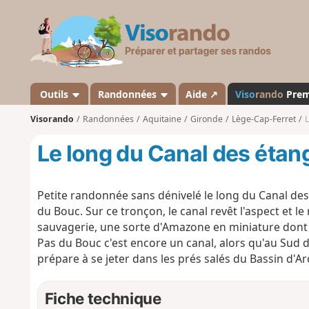
V
i
s
o
r
a
Outils
Randonnées
Aide ↗
Viso
rando
Pre
n
Visorando
Randonnées
Aquitaine
Gironde
Lège-Cap-Ferret
L
d
o
Le long du Canal des étan
Petite randonnée sans dénivelé le long du Canal des 
du Bouc. Sur ce tronçon, le canal revêt l'aspect et l
sauvagerie, une sorte d'Amazone en miniature dont
Pas du Bouc c'est encore un canal, alors qu'au Sud d
prépare à se jeter dans les prés salés du Bassin d'A
Fiche technique