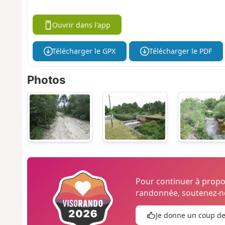
Ouvrir dans l'app
Télécharger le GPX
Télécharger le PDF
Photos
Pour continuer à prop
randonnée, soutenez-no
Je donne un coup d