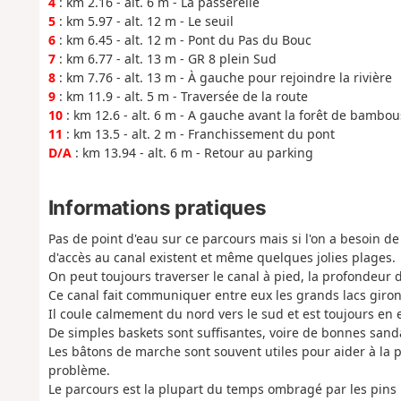
4
: km 2.16 - alt. 6 m - La passerelle
5
: km 5.97 - alt. 12 m - Le seuil
6
: km 6.45 - alt. 12 m - Pont du Pas du Bouc
7
: km 6.77 - alt. 13 m - GR 8 plein Sud
8
: km 7.76 - alt. 13 m - À gauche pour rejoindre la rivière
9
: km 11.9 - alt. 5 m - Traversée de la route
10
: km 12.6 - alt. 6 m - A gauche avant la forêt de bambou
11
: km 13.5 - alt. 2 m - Franchissement du pont
D/A
: km 13.94 - alt. 6 m - Retour au parking
Informations pratiques
Pas de point d'eau sur ce parcours mais si l'on a besoin de
d'accès au canal existent et même quelques jolies plages.
On peut toujours traverser le canal à pied, la profondeur
Ce canal fait communiquer entre eux les grands lacs giron
Il coule calmement du nord vers le sud et est toujours en 
De simples baskets sont suffisantes, voire de bonnes sanda
Les bâtons de marche sont souvent utiles pour aider à la 
problème.
Le parcours est la plupart du temps ombragé par les pins