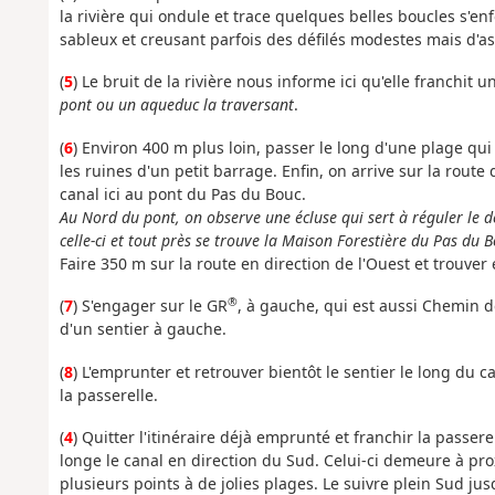
la rivière qui ondule et trace quelques belles boucles s'en
sableux et creusant parfois des défilés modestes mais d'a
(
5
) Le bruit de la rivière nous informe ici qu'elle franchit u
pont ou un aqueduc la traversant
.
(
6
) Environ 400 m plus loin, passer le long d'une plage q
les ruines d'un petit barrage. Enfin, on arrive sur la route 
canal ici au pont du Pas du Bouc.
Au Nord du pont, on observe une écluse qui sert à réguler le d
celle-ci et tout près se trouve la Maison Forestière du Pas du B
Faire 350 m sur la route en direction de l'Ouest et trouver
®
(
7
) S'engager sur le GR
, à gauche, qui est aussi Chemin d
d'un sentier à gauche.
(
8
) L'emprunter et retrouver bientôt le sentier le long du 
la passerelle.
(
4
) Quitter l'itinéraire déjà emprunté et franchir la passere
longe le canal en direction du Sud. Celui-ci demeure à pr
plusieurs points à de jolies plages. Le suivre plein Sud ju