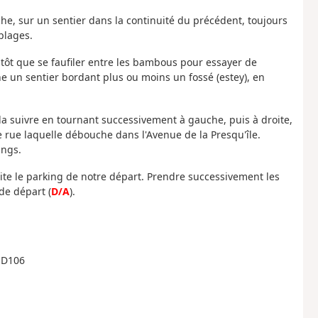
uche, sur un sentier dans la continuité du précédent, toujours
plages.
utôt que se faufiler entre les bambous pour essayer de
e un sentier bordant plus ou moins un fossé (estey), en
.
 la suivre en tournant successivement à gauche, puis à droite,
 rue laquelle débouche dans l'Avenue de la Presqu'île.
angs.
oite le parking de notre départ. Prendre successivement les
de départ (
D/A
).
a D106