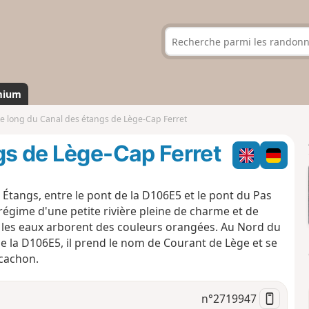
mium
e long du Canal des étangs de Lège-Cap Ferret
gs de Lège-Cap Ferret
Étangs, entre le pont de la D106E5 et le pont du Pas
e régime d'une petite rivière pleine de charme et de
 les eaux arborent des couleurs orangées. Au Nord du
e la D106E5, il prend le nom de Courant de Lège et se
rcachon.
n°
2719947