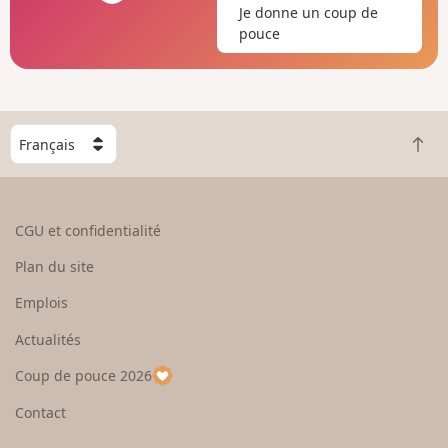
Je donne un coup de
pouce
C
R
h
e
o
t
i
o
s
CGU et confidentialité
u
i
r
s
Plan du site
e
s
n
e
Emplois
h
z
Actualités
a
u
u
n
Coup de pouce 2026
t
p
a
Contact
y