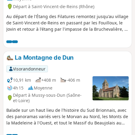
Départ à Saint-Vincent-de-Reins (Rhône)
Au départ de l'Étang des Filatures remontez jusqu'au village
de Saint-Vincent-de-Reins en passant par les Fouilloux, le
Jovin et retour à l'étang par l'impasse de la Bruchevalière, et
la Tuilière.
La Montagne de Dun
Visorandonneur
10,91 km
+408 m
-406 m
4h 15
Moyenne
Départ à Mussy-sous-Dun (Saône-
et-Loire)
Balade sur un haut lieu de l'histoire du Sud Brionnais, avec
des panoramas variés vers le Morvan au Nord, les Monts de
la Madeleine à l'Ouest, et tout le Massif du Beaujolais au
Sud. .