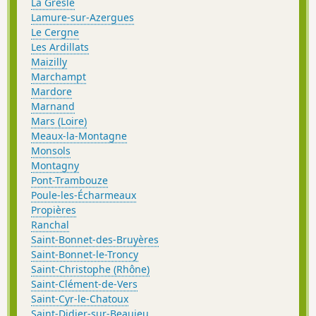
La Gresle
Lamure-sur-Azergues
Le Cergne
Les Ardillats
Maizilly
Marchampt
Mardore
Marnand
Mars (Loire)
Meaux-la-Montagne
Monsols
Montagny
Pont-Trambouze
Poule-les-Écharmeaux
Propières
Ranchal
Saint-Bonnet-des-Bruyères
Saint-Bonnet-le-Troncy
Saint-Christophe (Rhône)
Saint-Clément-de-Vers
Saint-Cyr-le-Chatoux
Saint-Didier-sur-Beaujeu