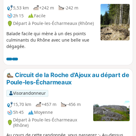
5,53 km
+242 m
-242 m
2h 15
Facile
Départ à Poule-les-Écharmeaux (Rhône)
Balade facile qui mène à un des points
culminants du Rhône avec une belle vue
dégagée.
Circuit de la Roche d'Ajoux au départ de
Poule-les-Écharmeaux
Visorandonneur
15,70 km
+457 m
-456 m
5h 45
Moyenne
Départ à Poule-les-Écharmeaux
(Rhône)
Au cours de cette randonnée, vous passerez :- Au-dessus