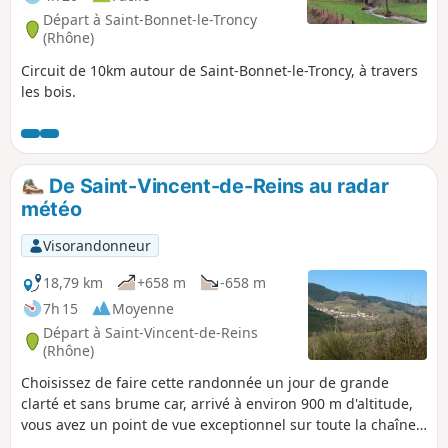
Départ à Saint-Bonnet-le-Troncy
(Rhône)
Circuit de 10km autour de Saint-Bonnet-le-Troncy, à travers
les bois.
De Saint-Vincent-de-Reins au radar
météo
Visorandonneur
18,79 km
+658 m
-658 m
7h 15
Moyenne
Départ à Saint-Vincent-de-Reins
(Rhône)
Choisissez de faire cette randonnée un jour de grande
clarté et sans brume car, arrivé à environ 900 m d'altitude,
vous avez un point de vue exceptionnel sur toute la chaîne
des Alpes et vous pouvez admirer la majestuosité du Mont