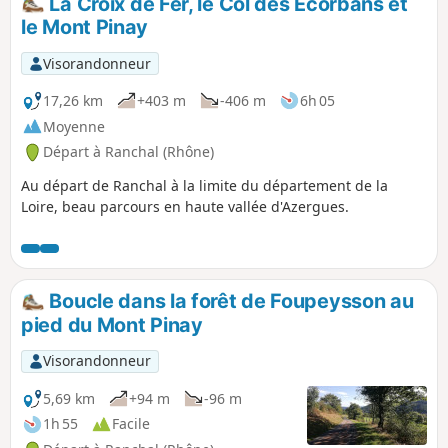
La Croix de Fer, le Col des Écorbans et
le Mont Pinay
Visorandonneur
17,26 km
+403 m
-406 m
6h 05
Moyenne
Départ à Ranchal (Rhône)
Au départ de Ranchal à la limite du département de la
Loire, beau parcours en haute vallée d'Azergues.
Boucle dans la forêt de Foupeysson au
pied du Mont Pinay
Visorandonneur
5,69 km
+94 m
-96 m
1h 55
Facile