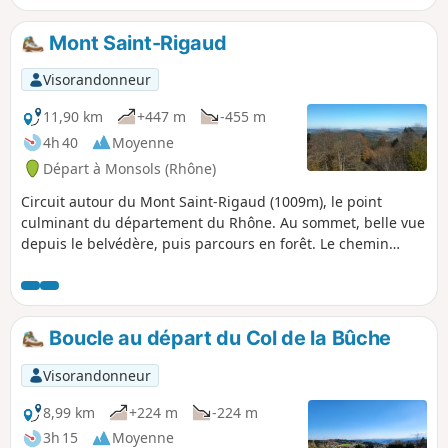
vues sur les paysages environnants du
Beaujolais Vert. Il s'agit d'une variante,
Mont Saint-Rigaud
allongée, de l'itinéraire "Boucle dans la
forêt de Foupeysson, au pied du Mont
Visorandonneur
Pinay". Remarque : une partie du
parcours, du hameau des Rousselles au
11,90 km
+447 m
-455 m
Mont Pinay et aux Petites Fayes, se fait
4h 40
Moyenne
sur bitume, mais il s'agit de petites
Départ à Monsols (Rhône)
routes très peu fréquentées.
Circuit autour du Mont Saint-Rigaud (1009m), le point
culminant du département du Rhône. Au sommet, belle vue
depuis le belvédère, puis parcours en forêt. Le chemin
emprunte l'ancienne voie ferrée du petit train et passe sur
le viaduc du Châtelard.
Boucle au départ du Col de la Bûche
Visorandonneur
8,99 km
+224 m
-224 m
3h 15
Moyenne