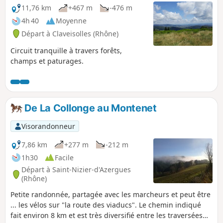
11,76 km
+467 m
-476 m
4h 40
Moyenne
Départ à Claveisolles (Rhône)
Circuit tranquille à travers forêts,
champs et paturages.
De La Collonge au Montenet
Visorandonneur
7,86 km
+277 m
-212 m
1h30
Facile
Départ à Saint-Nizier-d'Azergues
(Rhône)
Petite randonnée, partagée avec les marcheurs et peut être
... les vélos sur "la route des viaducs". Le chemin indiqué
fait environ 8 km et est très diversifié entre les traversées