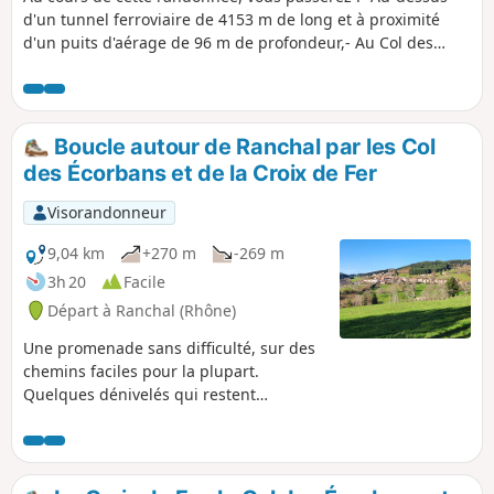
d'un tunnel ferroviaire de 4153 m de long et à proximité
d'un puits d'aérage de 96 m de profondeur,- Au Col des
Écharmeaux, qui est un lieu de transit de marchandises
entre les vallées de la Saône et de la Loire, depuis le XIVe
siècle. Napoléon y serait passé au retour de l'Ile d'Elbe.- À la
Roche d'Ajoux (970 m), point culminant de la haute vallée de
Boucle autour de Ranchal par les Col
l'Azergues.
des Écorbans et de la Croix de Fer
Visorandonneur
9,04 km
+270 m
-269 m
3h 20
Facile
Départ à Ranchal (Rhône)
Une promenade sans difficulté, sur des
chemins faciles pour la plupart.
Quelques dénivelés qui restent
raisonnables. L'itinéraire traverse des
bois mais offre aussi des vues étendues
sur les paysages de la région.