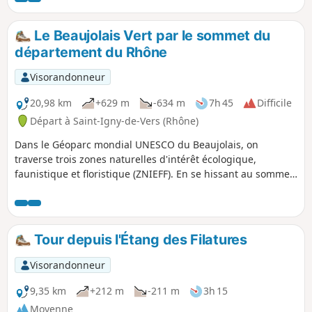
Le Beaujolais Vert par le sommet du
département du Rhône
Visorandonneur
20,98 km
+629 m
-634 m
7h 45
Difficile
Départ à Saint-Igny-de-Vers (Rhône)
Dans le Géoparc mondial UNESCO du Beaujolais, on
traverse trois zones naturelles d'intérêt écologique,
faunistique et floristique (ZNIEFF). En se hissant au sommet
du Mont Saint-Rigaud qui domine la région du haut de ses
1009 mètres d'altitude, on observe un panorama à 360°
depuis la table d'orientation installée au sommet du
belvédère. En descendant au Col de Crie, faites une pause
Tour depuis l'Étang des Filatures
pour déguster les produits du terroir.
Visorandonneur
9,35 km
+212 m
-211 m
3h 15
Moyenne