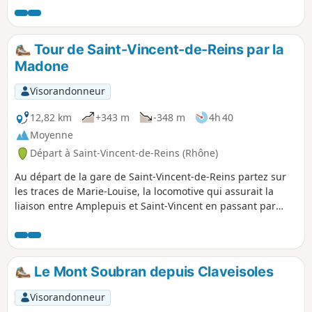
Blanc.
Tour de Saint-Vincent-de-Reins par la
Madone
Visorandonneur
12,82 km
+343 m
-348 m
4h 40
Moyenne
Départ à Saint-Vincent-de-Reins (Rhône)
Au départ de la gare de Saint-Vincent-de-Reins partez sur
les traces de Marie-Louise, la locomotive qui assurait la
liaison entre Amplepuis et Saint-Vincent en passant par
Cublize et Magny. Puis montez sur les hauteurs de Magny
pour revenir à Saint-Vincent en passant par la Madone.
Le Mont Soubran depuis Claveisoles
Visorandonneur