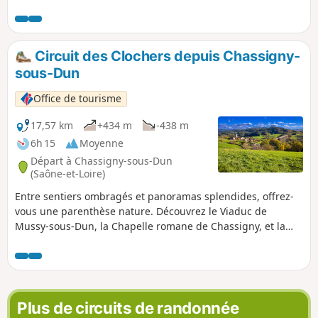
de hameaux (un peu de goudron à passer...) et les sous bois
sans trop de dénivelé.
Circuit des Clochers depuis Chassigny-
sous-Dun
Office de tourisme
17,57 km
+434 m
-438 m
6h 15
Moyenne
Départ à Chassigny-sous-Dun
(Saône-et-Loire)
Entre sentiers ombragés et panoramas splendides, offrez-
vous une parenthèse nature. Découvrez le Viaduc de
Mussy-sous-Dun, la Chapelle romane de Chassigny, et la
Madone pour une vue imprenable. Un petit crochet par la
Chapelle de Dun, en cours de circuit, vous permettra
d'apprécier l'un des plus beaux points de vue de la région.
Plus de circuits de randonnée