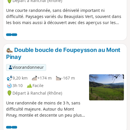
Départ à Ranchal (Rhône)
Une courte randonnée, sans dénivelé important ni
difficulté. Paysages variés du Beaujolais Vert, souvent dans
les bois mais aussi à découvert avec des aperçus sur les
paysages des environs. Remarque : une grande partie du
parcours, de Mont Pinay aux Petites Fayes se fait sur
bitume, mais il s'agit de petites routes très peu
fréquentées.
Double boucle de Foupeysson au Mont
Pinay
Visorandonneur
9,20 km
+174 m
-167 m
3h 10
Facile
Départ à Ranchal (Rhône)
Une randonnée de moins de 3 h, sans
difficulté majeure. Autour du Mont
Pinay, montée et descente un peu plus
raides. Le plus souvent dans les bois,
avec des passages plus dégagés et des