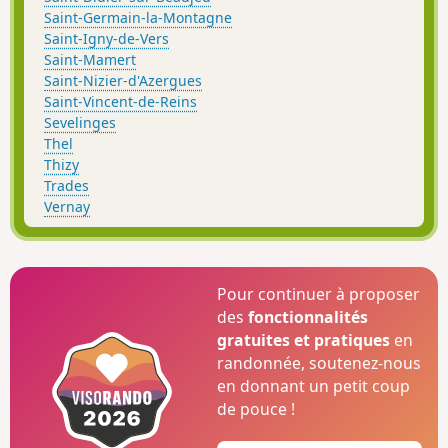
Saint-Germain-la-Montagne
Saint-Igny-de-Vers
Saint-Mamert
Saint-Nizier-d'Azergues
Saint-Vincent-de-Reins
Sevelinges
Thel
Thizy
Trades
Vernay
Pour continuer à proposer
des
fonctionnalités
gratuites et pratiques
en
randonnée, soutenez-nous
en donnant un petit coup
de pouce !