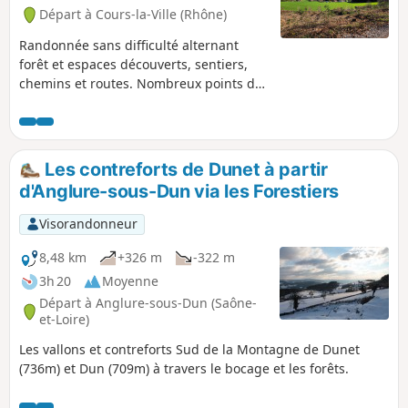
Départ à Cours-la-Ville (Rhône)
Randonnée sans difficulté alternant
forêt et espaces découverts, sentiers,
chemins et routes. Nombreux points de
vue sur les panoramas environnants,
jusqu'aux Monts de la Madeleine et du
Forez. À noter qu'une partie du
parcours, de (3) à (5), suit une route plus
Les contreforts de Dunet à partir
importante, mais peu fréquentée. Entre
d'Anglure-sous-Dun via les Forestiers
(1) et (5) le parcours est en terrain
découvert : prévoir eau et couvre-chefs
Visorandonneur
par temps chaud. Le reste du circuit est
pour l'essentiel sous le couvert de la
8,48 km
+326 m
-322 m
forêt.
3h 20
Moyenne
Départ à Anglure-sous-Dun (Saône-
et-Loire)
Les vallons et contreforts Sud de la Montagne de Dunet
(736m) et Dun (709m) à travers le bocage et les forêts.