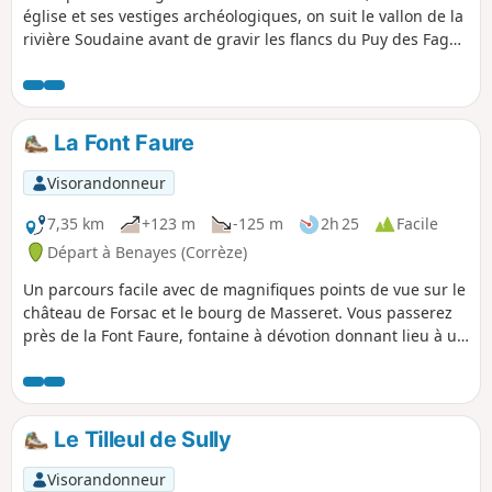
église et ses vestiges archéologiques, on suit le vallon de la
rivière Soudaine avant de gravir les flancs du Puy des Fages
d'où l'on bénéficie d'un panorama étendu. Pour compléter le
tableau, quelques ruisseaux rafraîchissants et de verts
pâturages, où paissent vaches Limousines et chevaux.
La Font Faure
Visorandonneur
7,35 km
+123 m
-125 m
2h 25
Facile
Départ à Benayes (Corrèze)
Un parcours facile avec de magnifiques points de vue sur le
château de Forsac et le bourg de Masseret. Vous passerez
près de la Font Faure, fontaine à dévotion donnant lieu à un
pèlerinage où les vêtements des malades sont déposés sur
la croix. La fontaine est située dans la belle et grande forêt
du même nom, en partie réserve de chasse, à proximité de
Forsac.
Le Tilleul de Sully
Visorandonneur