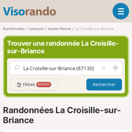
V
O
i
u
s
v
o
Randonnées
Limousin
Haute-Vienne
La Croisille-sur-Briance
r
r
i
a
Trouver une randonnée La Croisille-
r
n
sur-Briance
l
d
a
o
n
A
V
a
u
i
v
t
d
i
Filtres
Rechercher
NOUVEAU
o
e
g
u
r
a
r
l
t
d
e
i
Randonnées La Croisille-sur-
e
c
o
m
h
Briance
n
o
a
i
m