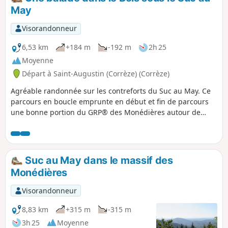
May
Visorandonneur
6,53 km
+184 m
-192 m
2h 25
Moyenne
Départ à Saint-Augustin (Corrèze) (Corrèze)
Agréable randonnée sur les contreforts du Suc au May. Ce
parcours en boucle emprunte en début et fin de parcours
une bonne portion du GRP® des Monédières autour de
Chauzeix.
Suc au May dans le massif des
Monédières
Visorandonneur
8,83 km
+315 m
-315 m
3h 25
Moyenne