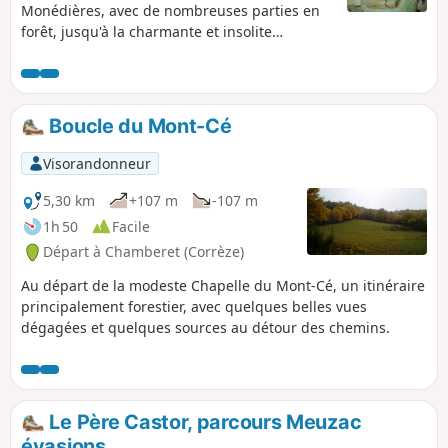
Monédières, avec de nombreuses parties en
forêt, jusqu'à la charmante et insolite
Chapelle Saint-Dulcet. Un circuit très facile,
avec peu de dénivelé, et donc accessible à
toutes les conditions physiques.
Boucle du Mont-Cé
Visorandonneur
5,30 km
+107 m
-107 m
1h 50
Facile
Départ à Chamberet (Corrèze)
Au départ de la modeste Chapelle du Mont-Cé, un itinéraire
principalement forestier, avec quelques belles vues
dégagées et quelques sources au détour des chemins.
Le Père Castor, parcours Meuzac
évasions