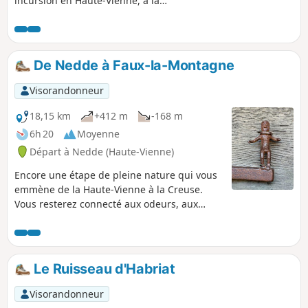
incursion en Haute-Vienne, à la
découverte de Nedde, un beau village
dynamique situé au cœur de la vallée
de la Vienne.
De Nedde à Faux-la-Montagne
Visorandonneur
18,15 km
+412 m
-168 m
6h 20
Moyenne
Départ à Nedde (Haute-Vienne)
Encore une étape de pleine nature qui vous
emmène de la Haute-Vienne à la Creuse.
Vous resterez connecté aux odeurs, aux
couleurs et au ressenti Limousin, au travers
de l'univers verdoyant des résineux de la
forêt de la Feuillade et des hameaux en
granit riches en petit patrimoine, pour finir
Le Ruisseau d'Habriat
en appréciant les différentes facettes du Lac
de Faux.
Visorandonneur