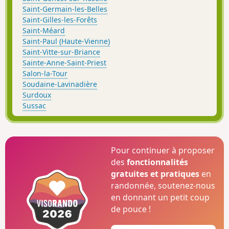
Saint-Germain-les-Belles
Saint-Gilles-les-Forêts
Saint-Méard
Saint-Paul (Haute-Vienne)
Saint-Vitte-sur-Briance
Sainte-Anne-Saint-Priest
Salon-la-Tour
Soudaine-Lavinadière
Surdoux
Sussac
Pour continuer à proposer
des
fonctionnalités
gratuites et pratiques
en
randonnée, soutenez-nous
en donnant un petit coup
de pouce !