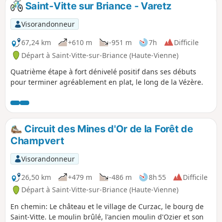
Saint-Vitte sur Briance - Varetz
p
Visorandonneur
67,24 km
+610 m
-951 m
7h
Difficile
Départ à Saint-Vitte-sur-Briance (Haute-Vienne)
Quatrième étape à fort dénivelé positif dans ses débuts
pour terminer agréablement en plat, le long de la Vézère.
Circuit des Mines d'Or de la Forêt de
Champvert
Visorandonneur
26,50 km
+479 m
-486 m
8h 55
Difficile
Départ à Saint-Vitte-sur-Briance (Haute-Vienne)
En chemin: Le château et le village de Curzac, le bourg de
Saint-Vitte. Le moulin brûlé, l'ancien moulin d'Ozier et son