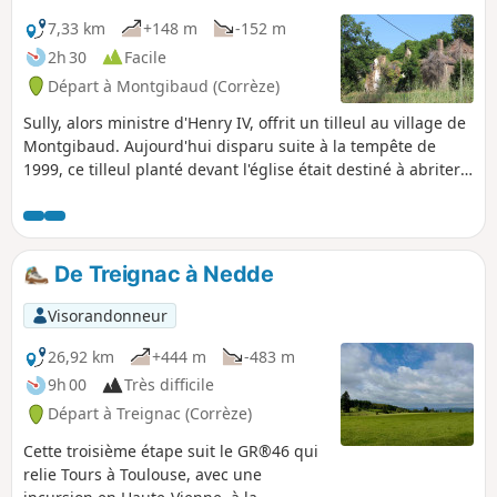
7,33 km
+148 m
-152 m
2h 30
Facile
Départ à Montgibaud (Corrèze)
Sully, alors ministre d'Henry IV, offrit un tilleul au village de
Montgibaud. Aujourd'hui disparu suite à la tempête de
1999, ce tilleul planté devant l'église était destiné à abriter
l'assemblée des villageois tenue au sortir de la messe. Ce
circuit dans la campagne limousine longe des sources qui
courent dans les chemins, traverse des sous-bois, pour
arriver dans les hameaux ou déboucher dans des prés
De Treignac à Nedde
vallonnés. On profitera d'une belle vue sur la motte de
Coursaleix et de Plazat.
Visorandonneur
26,92 km
+444 m
-483 m
9h 00
Très difficile
Départ à Treignac (Corrèze)
Cette troisième étape suit le GR®46 qui
relie Tours à Toulouse, avec une