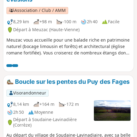
Association / Club / AMM
8,29 km
+98 m
-100 m
2h 40
Facile
Départ à Meuzac (Haute-Vienne)
Meuzac vous accueille pour une balade riche en patrimoine
naturel (bocage limousin et forêts) et architectural (église
romane fortifiée). Vous croiserez de nombreux étangs dont
le Plan d'Eau de la Roche (baignade) et celui de Forgeneuve
(ski-nautique). Ne manquez pas la médiathèque du Père
Castor. Vous trouverez tout au long de la randonnée un jeu
de questions-réponses (question sur une borne, réponse
Boucle sur les pentes du Puy des Fages
sur la borne suivante).
Visorandonneur
8,14 km
+164 m
-172 m
2h 50
Moyenne
Départ à Soudaine-Lavinadière
(Corrèze)
Au départ du village de Soudaine-Lavinadiaire, avec sa belle