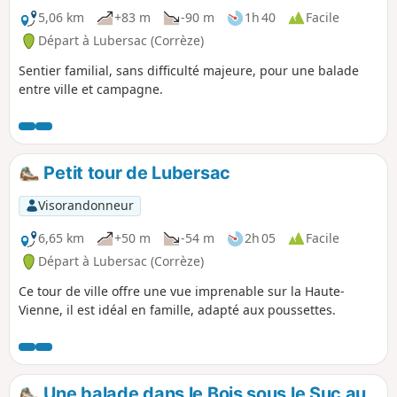
5,06 km
+83 m
-90 m
1h 40
Facile
Départ à Lubersac (Corrèze)
Sentier familial, sans difficulté majeure, pour une balade
entre ville et campagne.
Petit tour de Lubersac
Visorandonneur
6,65 km
+50 m
-54 m
2h 05
Facile
Départ à Lubersac (Corrèze)
Ce tour de ville offre une vue imprenable sur la Haute-
Vienne, il est idéal en famille, adapté aux poussettes.
Une balade dans le Bois sous le Suc au