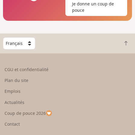
Je donne un coup de
pouce
C
R
h
e
o
t
i
o
s
CGU et confidentialité
u
i
r
s
Plan du site
e
s
n
e
Emplois
h
z
Actualités
a
u
u
n
Coup de pouce 2026
t
p
a
Contact
y