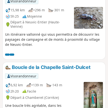
Visorandonneur
15,98 km
+296 m
-301 m
5h 25
Moyenne
Départ à Neuvic-Entier (Haute-
Vienne)
Un itinéraire vallonné qui vous permettra de découvrir les
paysages de campagne et de monts à proximité du village
de Neuvic-Entier.
Boucle de la Chapelle Saint-Dulcet
Visorandonneur
6,92 km
+139 m
-143 m
2h 20
Facile
Départ à Chamberet (Corrèze)
Une boucle très agréable, dans les