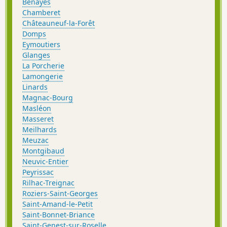
Benayes
Chamberet
Châteauneuf-la-Forêt
Domps
Eymoutiers
Glanges
La Porcherie
Lamongerie
Linards
Magnac-Bourg
Masléon
Masseret
Meilhards
Meuzac
Montgibaud
Neuvic-Entier
Peyrissac
Rilhac-Treignac
Roziers-Saint-Georges
Saint-Amand-le-Petit
Saint-Bonnet-Briance
Saint-Genest-sur-Roselle