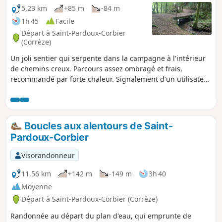
5,23 km
+85 m
-84 m
1h 45
Facile
Départ à Saint-Pardoux-Corbier
(Corrèze)
Un joli sentier qui serpente dans la campagne à l'intérieur
de chemins creux. Parcours assez ombragé et frais,
recommandé par forte chaleur. Signalement d'un utilisateur
le 28 octobre 2024 :Suite aux intempéries de ces derniers
mois, le sentier à partir de "la Brégère" est interdit aux
cyclistes et aux >randonneurs par un arrêté municipal. En
effet, les 2 ponts sur le ruisseau d'Habriat sont
Boucles aux alentours de Saint-
impraticables. Pas de >date de réparation mentionnée.
Pardoux-Corbier
Visorandonneur
11,56 km
+142 m
-149 m
3h 40
Moyenne
Départ à Saint-Pardoux-Corbier (Corrèze)
Randonnée au départ du plan d'eau, qui emprunte de