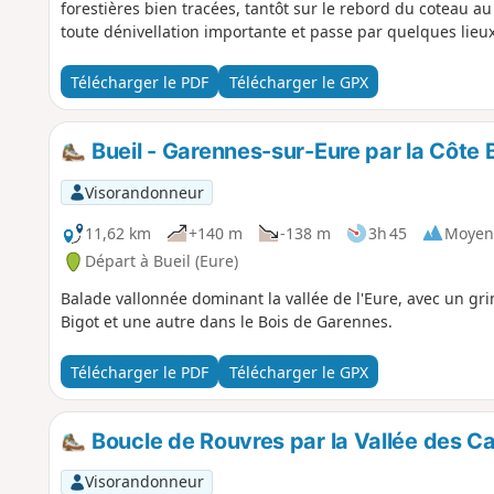
forestières bien tracées, tantôt sur le rebord du coteau au
toute dénivellation importante et passe par quelques lieux 
Télécharger le PDF
Télécharger le GPX
Bueil - Garennes-sur-Eure par la Côte 
Visorandonneur
11,62 km
+140 m
-138 m
3h 45
Moyen
Départ à Bueil (Eure)
Balade vallonnée dominant la vallée de l'Eure, avec un gr
Bigot et une autre dans le Bois de Garennes.
Télécharger le PDF
Télécharger le GPX
Boucle de Rouvres par la Vallée des Cai
Visorandonneur