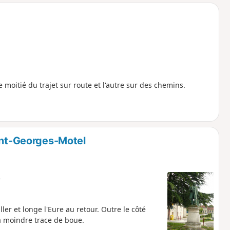
o
a
i
m
p
moitié du trajet sur route et l'autre sur des chemins.
aint-Georges-Motel
e
'aller et longe l'Eure au retour. Outre le côté
la moindre trace de boue.