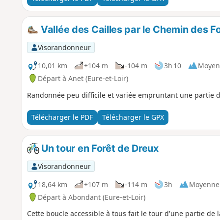
Vallée des Cailles par le Chemin des F
Visorandonneur
10,01 km
+104 m
-104 m
3h 10
Moyen
Départ à Anet (Eure-et-Loir)
Randonnée peu difficile et variée empruntant une partie d
Télécharger le PDF
Télécharger le GPX
Un tour en Forêt de Dreux
Visorandonneur
18,64 km
+107 m
-114 m
3h
Moyenne
Départ à Abondant (Eure-et-Loir)
Cette boucle accessible à tous fait le tour d'une partie de l