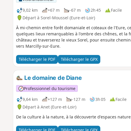
9,02 km
+67 m
-67 m
2h 45
Facile
Départ à Sorel-Moussel (Eure-et-Loir)
À mi-chemin entre forêt domaniale et coteaux de l'Eure, 
quelques lieux remarquables à l'ombre des chênes, et la f
château et traverserez le vieux Sorel, pour ensuite chemine
vers Marcilly-sur-Eure.
Télécharger le PDF
Télécharger le GPX
Le domaine de Diane
Professionnel du tourisme
9,64 km
+127 m
-127 m
3h 05
Facile
Départ à Anet (Eure-et-Loir)
De la culture à la nature, à la découverte d'espaces natur
Télécharger le PDF
Télécharger le GPX