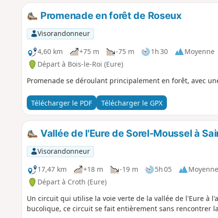
Promenade en forêt de Roseux
Visorandonneur
4,60 km
+75 m
-75 m
1h 30
Moyenne
Départ à Bois-le-Roi (Eure)
Promenade se déroulant principalement en forêt, avec une 
Télécharger le PDF
Télécharger le GPX
Vallée de l'Eure de Sorel-Moussel à S
Visorandonneur
17,47 km
+18 m
-19 m
5h 05
Moyenn
Départ à Croth (Eure)
Un circuit qui utilise la voie verte de la vallée de l'Eure à l
bucolique, ce circuit se fait entièrement sans rencontrer 