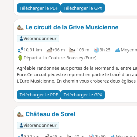
Télécharger le PDF
Télécharger le GPX
Le circuit de la Grive Musicienne
Visorandonneur
10,91 km
+96 m
-103 m
3h 25
Moyenn
Départ à La Couture-Boussey (Eure)
Agréable randonnée aux portes de la Normandie, entre L
Eure.Ce circuit pédestre reprend en partie le tracé d'un au
L'Eure Musicienne. En chemin vous croiserez deux églises a
Télécharger le PDF
Télécharger le GPX
Château de Sorel
Visorandonneur
9,32 km
+45 m
-40 m
2h 50
Moyenne