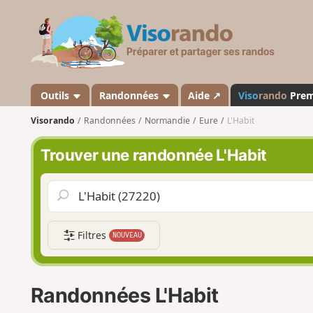
V
i
s
o
r
a
Outils
Randonnées
Aide ↗
Viso
rando
Pre
n
Visorando
Randonnées
Normandie
Eure
L'Habit
d
o
Trouver une randonnée L'Habit
Filtres
NOUVEAU
Randonnées L'Habit