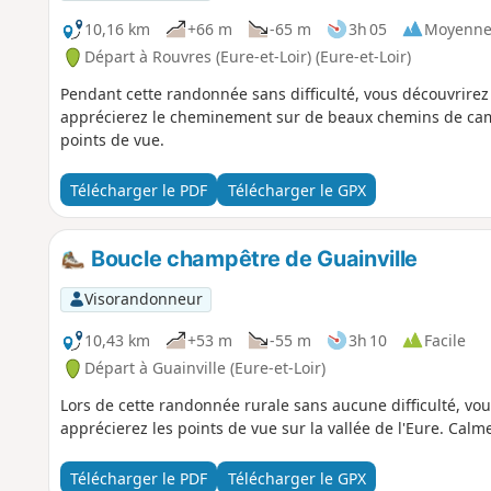
10,16 km
+66 m
-65 m
3h 05
Moyenn
Départ à Rouvres (Eure-et-Loir) (Eure-et-Loir)
Pendant cette randonnée sans difficulté, vous découvrirez
apprécierez le cheminement sur de beaux chemins de camp
points de vue.
Télécharger le PDF
Télécharger le GPX
Boucle champêtre de Guainville
Visorandonneur
10,43 km
+53 m
-55 m
3h 10
Facile
Départ à Guainville (Eure-et-Loir)
Lors de cette randonnée rurale sans aucune difficulté, vo
apprécierez les points de vue sur la vallée de l'Eure. Calm
Télécharger le PDF
Télécharger le GPX