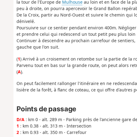
la tour de l'Europe de
Mulhouse
au loin et en face de la pl
peu à droite, on pourra apercevoir le Grand Ballon repérab
De la Croix, partir au Nord-Ouest et suivre le chemin qui 
dénivelé.
Poursuivre sur ce sentier pendant environ 400m. Négliger 
et prendre celui qui redescend un tout petit peu plus loi
Continuer à descendre au prochain carrefour de sentiers,
gauche que l'on suit.
(
1
) Arrivé à un croisement on retombe sur la partie de la r
Parvenu tout en bas sur la grande route, on peut alors retr
(
A
).
On peut facilement rallonger l'itinéraire en ne redescenda
lisière de la forêt, à flanc de coteau, ce qui offre d'autres
Points de passage
D/A
: km 0 - alt. 289 m - Parking près de l'ancienne gare d
1
: km 0.38 - alt. 313 m - Intersection
2
: km 0.93 - alt. 350 m - Carrefour