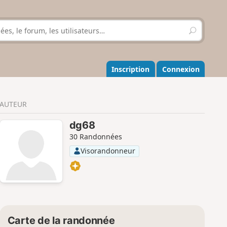
R
e
c
h
e
Inscription
Connexion
r
c
h
AUTEUR
e
r
dg68
30 Randonnées
Visorandonneur
Carte de la randonnée