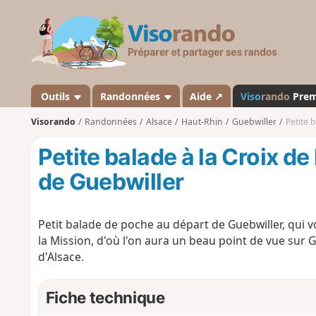
V
i
s
o
r
a
Outils
Randonnées
Aide ↗
Viso
rando
Pre
n
Visorando
Randonnées
Alsace
Haut-Rhin
Guebwiller
Petite 
d
o
Petite balade à la Croix d
de Guebwiller
Petit balade de poche au départ de Guebwiller, qui v
la Mission, d'où l'on aura un beau point de vue sur Gu
d'Alsace.
Fiche technique