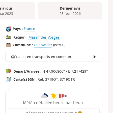
e à jour
Dernier avis
mai 2023
23 févr. 2026
Pays :
France
Région :
Massif des Vosges
Commune :
Guebwiller
(68500)
Y aller en transports en commun
Départ/Arrivée :
N 47.906806° / E 7.217429°
Carte(s) IGN :
Ref. 3719OT, 3719OTR
Météo détaillée heure par heure