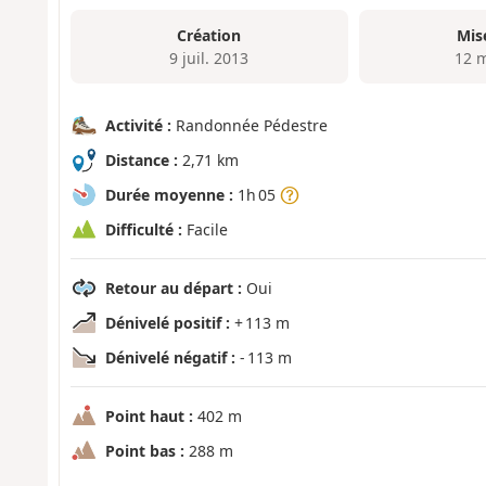
Création
Mis
9 juil. 2013
12 
Activité :
Randonnée Pédestre
Distance :
2,71 km
Durée moyenne :
1h 05
Difficulté :
Facile
Retour au départ :
Oui
Dénivelé positif :
+ 113 m
Dénivelé négatif :
- 113 m
Point haut :
402 m
Point bas :
288 m