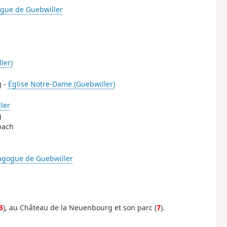
gue de Guebwiller
ler)
g -
Église Notre-Dame (Guebwiller)
ler
g
bach
r
agogue de Guebwiller
3
), au Château de la Neuenbourg et son parc (
7
).