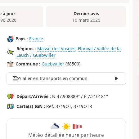
e à jour
Dernier avis
évr. 2026
16 mars 2026
Pays :
France
Régions :
Massif des Vosges
,
Florival / Vallée de la
Lauch / Guebwiller
Commune :
Guebwiller
(68500)
Y aller en transports en commun
Départ/Arrivée :
N 47.908389° / E 7.210181°
Carte(s) IGN :
Ref. 3719OT, 3719OTR
Météo détaillée heure par heure