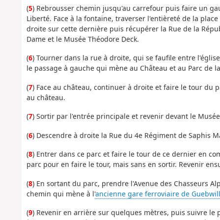
(
5
) Rebrousser chemin jusqu'au carrefour puis faire un gau
Liberté. Face à la fontaine, traverser l'entièreté de la plac
droite sur cette dernière puis récupérer la Rue de la Répub
Dame et le Musée Théodore Deck.
(
6
) Tourner dans la rue à droite, qui se faufile entre l'égl
le passage à gauche qui mène au Château et au Parc de 
(
7
) Face au château, continuer à droite et faire le tour du 
au château.
(
7
) Sortir par l'entrée principale et revenir devant le Mus
(
6
) Descendre à droite la Rue du 4e Régiment de Saphis Mar
(
8
) Entrer dans ce parc et faire le tour de ce dernier en c
parc pour en faire le tour, mais sans en sortir. Revenir ensu
(
8
) En sortant du parc, prendre l'Avenue des Chasseurs Alpi
chemin qui mène à l'
ancienne gare ferroviaire de Guebwill
(
9
) Revenir en arrière sur quelques mètres, puis suivre le p