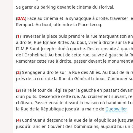
Se garer au parking devant le cinéma du Florival.
(
D/A
) Face au cinéma et la synagogue à droite, traverser l
Rempart. Au bout, atteindre la Place Lecoq.
(
1
) Traverser la place puis prendre la rue marquant son a
à droite, Rue Ignace Ritter. Au bout, virer à droite sur l
l'I.M.E Saint-Joseph situé à gauche. Rester ensuite à gau
de l'Orphelinat. Au bout de cette rue, suivre à gauche la
Remonter cette rue à droite, passer devant le monument aux
(
2
) S'engager à droite sur la Rue des Alliés. Au bout de la
près de la croix de la Rue du Général Lebouc. Continuer sur 
(
3
) Faire le tour de l'église par la gauche en passant deva
d'un puits. Descendre cette rue. Au croisement suivant, re
château. Passer ensuite devant la maison où habitaient Lu
la Rue de la République jusqu'à la mairie de
Guebwiller
.
(
4
) Continuer à descendre la Rue de la République jusqu'au
jusqu'à l'ancien Couvent des Dominicains, aujourd'hui un c