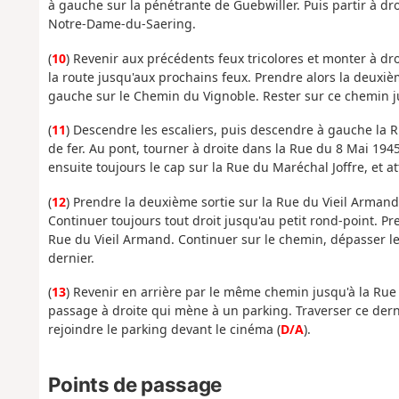
à gauche sur la pénétrante de Guebwiller. Puis partir à droi
Notre-Dame-du-Saering.
(
10
) Revenir aux précédents feux tricolores et monter à dr
la route jusqu'aux prochains feux. Prendre alors la deuxièm
gauche sur le Chemin du Vignoble. Rester sur ce chemin 
(
11
) Descendre les escaliers, puis descendre à gauche la 
de fer. Au pont, tourner à droite dans la Rue du 8 Mai 1945. 
ensuite toujours le cap sur la Rue du Maréchal Joffre, et a
(
12
) Prendre la deuxième sortie sur la Rue du Vieil Armand,
Continuer toujours tout droit jusqu'au petit rond-point. P
Rue du Vieil Armand. Continuer sur le chemin, dépasser le 
dernier.
(
13
) Revenir en arrière par le même chemin jusqu'à la Rue
passage à droite qui mène à un parking. Traverser ce dern
rejoindre le parking devant le cinéma (
D/A
).
Points de passage