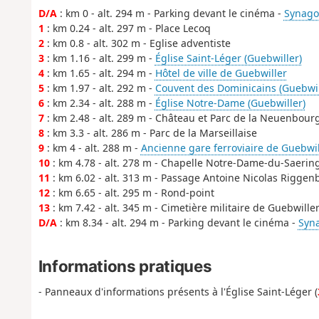
D/A
: km 0 - alt. 294 m - Parking devant le cinéma -
Synago
1
: km 0.24 - alt. 297 m - Place Lecoq
2
: km 0.8 - alt. 302 m - Eglise adventiste
3
: km 1.16 - alt. 299 m -
Église Saint-Léger (Guebwiller)
4
: km 1.65 - alt. 294 m -
Hôtel de ville de Guebwiller
5
: km 1.97 - alt. 292 m -
Couvent des Dominicains (Guebwil
6
: km 2.34 - alt. 288 m -
Église Notre-Dame (Guebwiller)
7
: km 2.48 - alt. 289 m - Château et Parc de la Neuenbour
8
: km 3.3 - alt. 286 m - Parc de la Marseillaise
9
: km 4 - alt. 288 m -
Ancienne gare ferroviaire de Guebwil
10
: km 4.78 - alt. 278 m - Chapelle Notre-Dame-du-Saerin
11
: km 6.02 - alt. 313 m - Passage Antoine Nicolas Riggen
12
: km 6.65 - alt. 295 m - Rond-point
13
: km 7.42 - alt. 345 m - Cimetière militaire de Guebwille
D/A
: km 8.34 - alt. 294 m - Parking devant le cinéma -
Syn
Informations pratiques
- Panneaux d'informations présents à l'Église Saint-Léger (