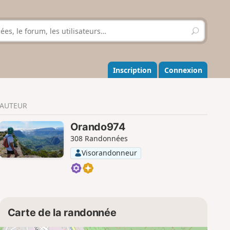
R
e
c
h
e
Inscription
Connexion
r
c
h
AUTEUR
e
r
Orando974
308 Randonnées
Visorandonneur
Carte de la randonnée