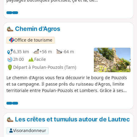
clochers avoisinants.
Chemin d'Agros
Office de tourisme
6,35 km
+56 m
-64 m
2h 00
Facile
Départ à Poulan-Pouzols (Tarn)
Le chemin d'Agros vous fera découvrir le bourg de Pouzols
et sa campagne. Il passe près du ruisseau d'Agros, limite
territoriale entre Poulan-Pouzols et Lombers. Grâce à ses
retenues, ce petit cours d'eau alimentait les moulins qui
servaient autrefois à moudre les céréales. Des vestiges de
ces anciens moulins sont encore visibles, comme le moulin
de Raco et le moulin de Vitrac. Sentier d'intérêt
Les crêtes et tumulus autour de Lautrec
communautaire réalisé par l'Office de Tourisme Centre
Tarn. Voir § Infos pratiques.
Visorandonneur