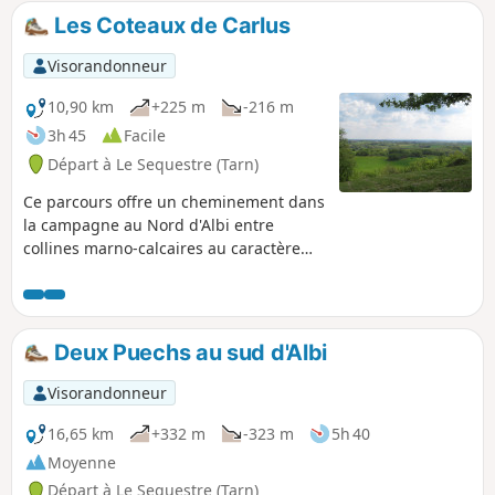
d'attention.
Les Coteaux de Carlus
Visorandonneur
10,90 km
+225 m
-216 m
3h 45
Facile
Départ à Le Sequestre (Tarn)
Ce parcours offre un cheminement dans
la campagne au Nord d'Albi entre
collines marno-calcaires au caractère
bucolique, bois et champs. Vous irez à
la découverte du petit patrimoine
tarnais : murets de pierre, croix de
chemins, puits, meules et cabanons.
Deux Puechs au sud d'Albi
Visorandonneur
16,65 km
+332 m
-323 m
5h 40
Moyenne
Départ à Le Sequestre (Tarn)