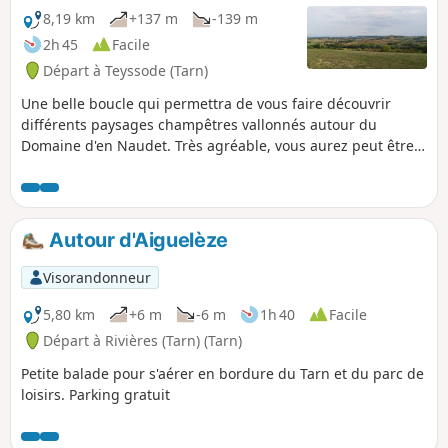
8,19 km
+137 m
-139 m
2h 45
Facile
Départ à Teyssode (Tarn)
Une belle boucle qui permettra de vous faire découvrir
différents paysages champêtres vallonnés autour du
Domaine d'en Naudet. Très agréable, vous aurez peut être
la chance d'apercevoir une biche.
Autour d'Aiguelèze
Visorandonneur
5,80 km
+6 m
-6 m
1h 40
Facile
Départ à Rivières (Tarn) (Tarn)
Petite balade pour s'aérer en bordure du Tarn et du parc de
loisirs. Parking gratuit