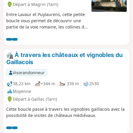
Tourisme Centre Tarn. Voir § Infos
Départ à Magrin (Tarn)
pratiques.
Entre Lavaur et Puylaurens, cette petite
boucle vous permet de découvrir une
partie de la voie romaine, les collines du
"Pays de Cocagne" , terre du pastel ainsi
que le Château de Magrin.
À travers les châteaux et vignobles du
Gaillacois
Visorandonneur
38,23 km
+344 m
-339 m
2h30
Moyenne
Départ à Gaillac (Tarn)
Cette boucle passe à travers les vignobles gaillacois avec la
possibilité de visites de châteaux médiévaux.