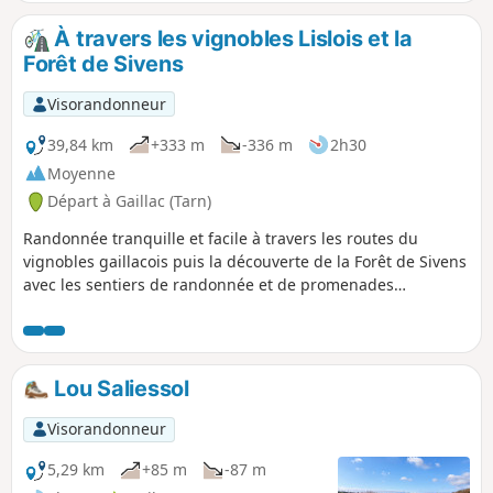
À travers les vignobles Lislois et la
Forêt de Sivens
Visorandonneur
39,84 km
+333 m
-336 m
2h30
Moyenne
Départ à Gaillac (Tarn)
Randonnée tranquille et facile à travers les routes du
vignobles gaillacois puis la découverte de la Forêt de Sivens
avec les sentiers de randonnée et de promenades
familiales.
Lou Saliessol
Visorandonneur
5,29 km
+85 m
-87 m