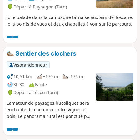
Départ à Puybegon (Tarn)
Jolie balade dans la campagne tarnaise aux airs de Toscane.
Jolis points de vues et deux chapelles à voir sur le parcours.
Sentier des clochers
Visorandonneur
10,51 km
+170 m
-176 m
3h 30
Facile
Départ à Técou (Tarn)
L'amateur de paysages bucoliques sera
enchanté de cheminer entre vignes et
bois. Le panorama rural est ponctué par
des vues sur les clochers avoisinant
Técou.