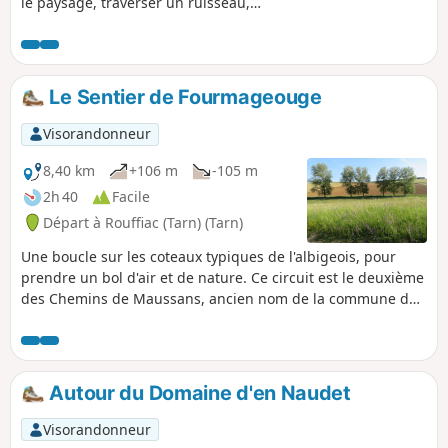
le paysage, traverser un ruisseau,
écouter les oiseaux pour s'oxygéner le
corps et l'esprit. Ce sentier offre un
paysage typique des collines tarnaises,
avec vieilles croix, fermes éparpillées le
Le Sentier de Fourmageouge
long du chemin et beaux pigeonniers.
Visorandonneur
8,40 km
+106 m
-105 m
2h 40
Facile
Départ à Rouffiac (Tarn) (Tarn)
Une boucle sur les coteaux typiques de l'albigeois, pour
prendre un bol d'air et de nature. Ce circuit est le deuxième
des Chemins de Maussans, ancien nom de la commune de
Rouffiac.
Autour du Domaine d'en Naudet
Visorandonneur