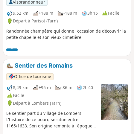
Visorandonneur
9,52 km
+188 m
-188 m
3h 15
Facile
Départ à Parisot (Tarn)
Randonnée champêtre qui donne l'occasion de découvrir la
petite chapelle et son vieux cimetière.
Sentier des Romains
Office de tourisme
8,49 km
+95 m
-86 m
2h 40
Facile
Départ à Lombers (Tarn)
Le sentier part du village de Lombers.
L'histoire de ce bourg se situe entre
1165/1633. Son origine remonte à l'époque
celtique ou gallo-romaine. Il existait à