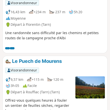
Visorandonneur
16,43 km
+234 m
-237 m
5h 20
Moyenne
Départ à Florentin (Tarn)
Une randonnée sans difficulté par les chemins et petites
routes de la campagne proche d'Albi
Le Puech de Mourens
Visorandonneur
9,57 km
+115 m
-120 m
3h 05
Facile
Départ à Rouffiac (Tarn) (Tarn)
Offrez-vous quelques heures à fouler
un sentier de feuilles sèches, regarder