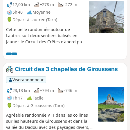
17,00 km
+278 m
-272 m
5h 40
Moyenne
Départ à Lautrec (Tarn)
Cette belle randonnée autour de
Lautrec suit deux sentiers balisés en
Jaune : le Circuit des Crêtes d'abord puis
le Circuit des Tumulus que vous
retrouvez un peu plus loin. Elle vous
offre de jolis points de vue sur le village
médiéval, les champs d'ail, la Montagne
Circuit des 3 chapelles de Giroussens
Noire plus au Sud et les Pyrénées en
toile de fond lorsque le temps s'y prête.
Visorandonneur
23,13 km
+794 m
-746 m
1h 17
Facile
Départ à Giroussens (Tarn)
Agréable randonnée VTT dans les collines
sur les hauteurs de Giroussens et dans la
vallée du Dadou avec des paysages divers,