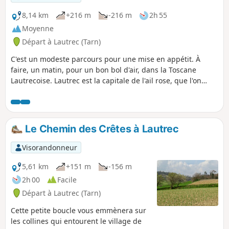
8,14 km
+216 m
-216 m
2h 55
Moyenne
Départ à Lautrec (Tarn)
C'est un modeste parcours pour une mise en appétit. À
faire, un matin, pour un bon bol d'air, dans la Toscane
Lautrecoise. Lautrec est la capitale de l'ail rose, que l'on
trouve, essentiellement, dans le Sud-Ouest.
Le Chemin des Crêtes à Lautrec
Visorandonneur
5,61 km
+151 m
-156 m
2h 00
Facile
Départ à Lautrec (Tarn)
Cette petite boucle vous emmènera sur
les collines qui entourent le village de