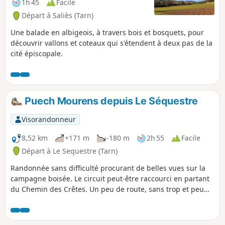
1h 45
Facile
Départ à Saliès (Tarn)
Une balade en albigeois, à travers bois et bosquets, pour
découvrir vallons et coteaux qui s'étendent à deux pas de la
cité épiscopale.
Puech Mourens depuis Le Séquestre
Visorandonneur
8,52 km
+171 m
-180 m
2h 55
Facile
Départ à Le Sequestre (Tarn)
Randonnée sans difficulté procurant de belles vues sur la
campagne boisée. Le circuit peut-être raccourci en partant
du Chemin des Crêtes. Un peu de route, sans trop et peu
fréquentée, inévitable mais propice l'hiver car l'itinéraire se
situe plein Sud la plupart du temps. Une partie se déroule
hors balisage mais sans réelle difficulté avec un peu