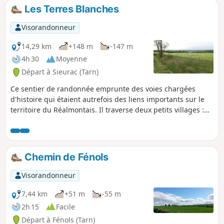
Les Terres Blanches
Visorandonneur
14,29 km
+148 m
-147 m
4h 30
Moyenne
Départ à Sieurac (Tarn)
Ce sentier de randonnée emprunte des voies chargées
d'histoire qui étaient autrefois des liens importants sur le
territoire du Réalmontais. Il traverse deux petits villages :
Sieurac, charmant village qui rappelle la toscane et
Laboutarié, dont le nom occitan (Botaria) signifie "atelier de
tonnellerie".
Chemin de Fénols
Visorandonneur
7,44 km
+51 m
-55 m
2h 15
Facile
Départ à Fénols (Tarn)