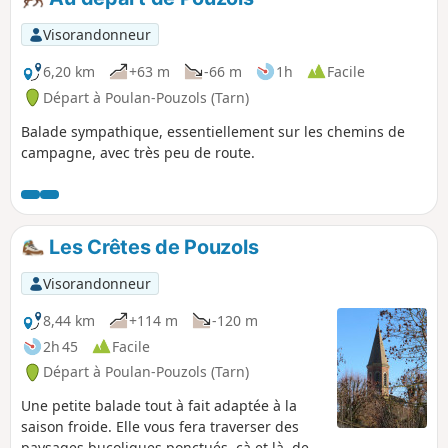
temps, vous aurez la possibilité de voir
le pigeonnier de Saint-Sernin, qui est un
Visorandonneur
édifice de type pyramidal. Vous aurez le
choix entre une variante courte de 5,5
6,20 km
+63 m
-66 m
1h
Facile
km (1h30) ou une une plus longue, de 9
Départ à Poulan-Pouzols (Tarn)
km.
Balade sympathique, essentiellement sur les chemins de
campagne, avec très peu de route.
Les Crêtes de Pouzols
Visorandonneur
8,44 km
+114 m
-120 m
2h 45
Facile
Départ à Poulan-Pouzols (Tarn)
Une petite balade tout à fait adaptée à la
saison froide. Elle vous fera traverser des
paysages bucoliques ponctués, çà et là, de