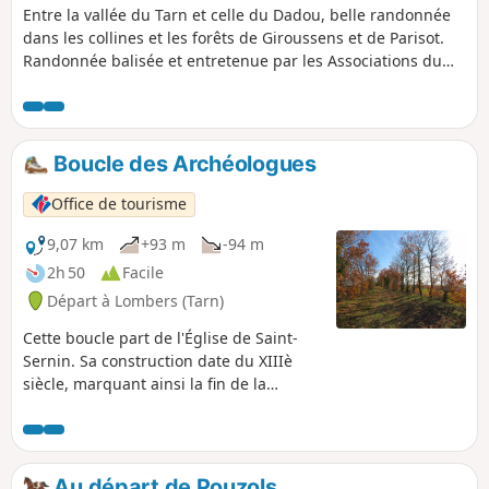
Entre la vallée du Tarn et celle du Dadou, belle randonnée
dans les collines et les forêts de Giroussens et de Parisot.
Randonnée balisée et entretenue par les Associations du
Patrimoine des communes de Giroussens (Sentier de
découverte) et de Parisot. Paysages divers : sous-bois,
forêts, champs, cultures, vignes. Même diversité au niveau
des sentiers et chemins : cailloux, terre et herbe.
Boucle des Archéologues
Office de tourisme
9,07 km
+93 m
-94 m
2h 50
Facile
Départ à Lombers (Tarn)
Cette boucle part de l'Église de Saint-
Sernin. Sa construction date du XIIIè
siècle, marquant ainsi la fin de la
croisade des Albigeois et du catharisme.
La boucle continue afin de rejoindre le
bord du ruisseau d'Agros et ses anciens
moulins de Racco et de Vitrac. Entre
Au départ de Pouzols