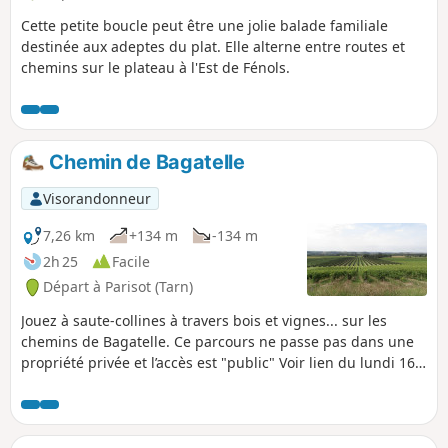
Cette petite boucle peut être une jolie balade familiale
destinée aux adeptes du plat. Elle alterne entre routes et
chemins sur le plateau à l'Est de Fénols.
Chemin de Bagatelle
Visorandonneur
7,26 km
+134 m
-134 m
2h 25
Facile
Départ à Parisot (Tarn)
Jouez à saute-collines à travers bois et vignes... sur les
chemins de Bagatelle. Ce parcours ne passe pas dans une
propriété privée et l’accès est "public" Voir lien du lundi 16
septembre 2019 à 10:59 dans : Donner un avis ou laisser un
message. Cependant "Toute cueillette est strictement
interdite Article 547... 379 381 du code pénal"