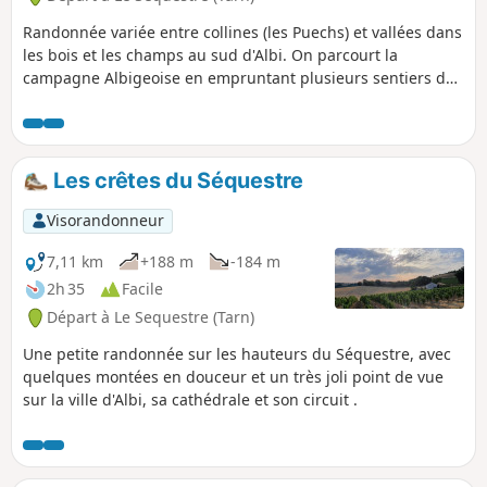
Randonnée variée entre collines (les Puechs) et vallées dans
les bois et les champs au sud d'Albi. On parcourt la
campagne Albigeoise en empruntant plusieurs sentiers de
randonnées (PR®) et des circuits de liaison hors balisage.
Les crêtes du Séquestre
Visorandonneur
7,11 km
+188 m
-184 m
2h 35
Facile
Départ à Le Sequestre (Tarn)
Une petite randonnée sur les hauteurs du Séquestre, avec
quelques montées en douceur et un très joli point de vue
sur la ville d'Albi, sa cathédrale et son circuit .