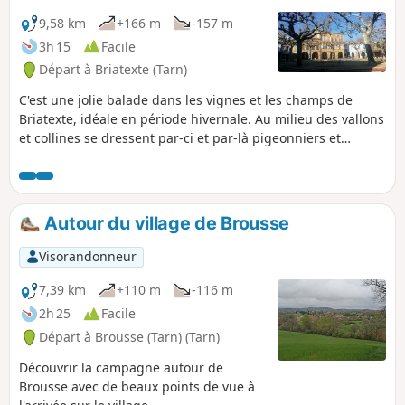
9,58 km
+166 m
-157 m
3h 15
Facile
Départ à Briatexte (Tarn)
C'est une jolie balade dans les vignes et les champs de
Briatexte, idéale en période hivernale. Au milieu des vallons
et collines se dressent par-ci et par-là pigeonniers et
clochers lointains. Les quelques portions de route
n'enlèvent rien au charme de ces paysages champêtres.
Autour du village de Brousse
Visorandonneur
7,39 km
+110 m
-116 m
2h 25
Facile
Départ à Brousse (Tarn) (Tarn)
Découvrir la campagne autour de
Brousse avec de beaux points de vue à