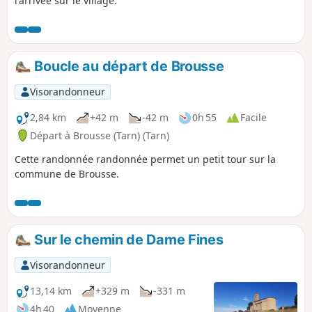
l'arrivée sur le village.
Boucle au départ de Brousse
Visorandonneur
2,84 km
+42 m
-42 m
0h 55
Facile
Départ à Brousse (Tarn) (Tarn)
Cette randonnée randonnée permet un petit tour sur la
commune de Brousse.
Sur le chemin de Dame Fines
Visorandonneur
13,14 km
+329 m
-331 m
4h 40
Moyenne