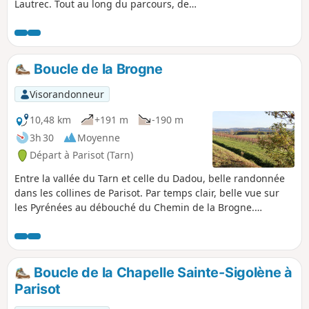
Lautrec. Tout au long du parcours, de
magnifiques points de vue sur la cité
médiévale et ses environs ou sur la
Montagne Noire s’offriront à vous.
Boucle de la Brogne
Visorandonneur
10,48 km
+191 m
-190 m
3h 30
Moyenne
Départ à Parisot (Tarn)
Entre la vallée du Tarn et celle du Dadou, belle randonnée
dans les collines de Parisot. Par temps clair, belle vue sur
les Pyrénées au débouché du Chemin de la Brogne.
Randonnée balisée en Jaune et entretenue par l'Association
du Patrimoine de la commune de Parisot.
Boucle de la Chapelle Sainte-Sigolène à
Parisot