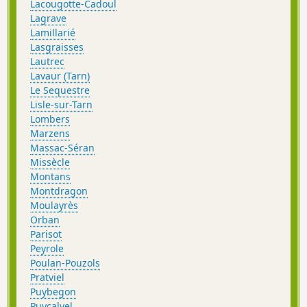
Lacougotte-Cadoul
Lagrave
Lamillarié
Lasgraisses
Lautrec
Lavaur (Tarn)
Le Sequestre
Lisle-sur-Tarn
Lombers
Marzens
Massac-Séran
Missècle
Montans
Montdragon
Moulayrès
Orban
Parisot
Peyrole
Poulan-Pouzols
Pratviel
Puybegon
Puycalvel