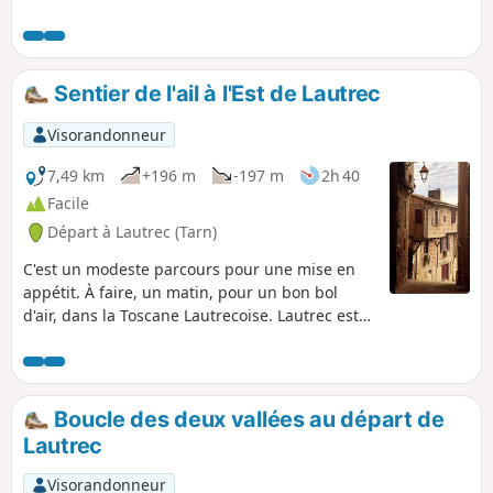
sous-bois, forêts, champs, cultures, vignes.
Même diversité au niveau des voies,
chemins, sentiers, pistes empruntées,
routes communales, chemins et sentiers
Sentier de l'ail à l'Est de Lautrec
divers (nature, rural et urbain) avec cailloux,
terre et herbe. Passages locaux délicats par
Visorandonneur
temps humides et pluvieux dans des
champs cultivés sur des parcelles
7,49 km
+196 m
-197 m
2h 40
communales.
Facile
Départ à Lautrec (Tarn)
C'est un modeste parcours pour une mise en
appétit. À faire, un matin, pour un bon bol
d'air, dans la Toscane Lautrecoise. Lautrec est
la capitale de l'ail rose, que l'on trouve,
essentiellement, dans le Sud-Ouest.Il vous est
possible de programmer cette balade, un
vendredi matin, avant d'aller à la "cantine" du
Boucle des deux vallées au départ de
café Plum.
Lautrec
Visorandonneur