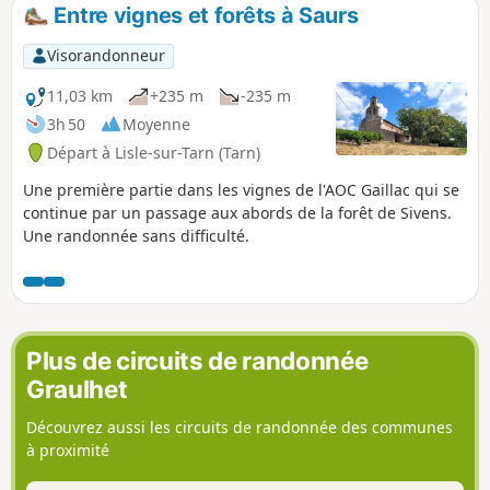
Entre vignes et forêts à Saurs
Visorandonneur
11,03 km
+235 m
-235 m
3h 50
Moyenne
Départ à Lisle-sur-Tarn (Tarn)
Une première partie dans les vignes de l'AOC Gaillac qui se
continue par un passage aux abords de la forêt de Sivens.
Une randonnée sans difficulté.
Plus de circuits de randonnée
Graulhet
Découvrez aussi les circuits de randonnée des communes
à proximité