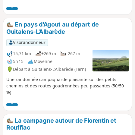
aller rejoindre la voie verte, le « chemin
des droits de l'homme » allant d'Albi à
Castres, avant de remonter en direction
de Réalmont. Vous emprunterez ensuite
En pays d'Agout au départ de
un sentier bordé de mûriers avec un
Guitalens-L'Albarède
vue panoramique jusqu'à la Montagne
noire. Sentier d'intérêt communautaire
Visorandonneur
réalisé par l'Office de Tourisme Centre
Tarn. Voir § Infos pratiques.
15,71 km
+269 m
-267 m
5h 15
Moyenne
Départ à Guitalens-L'Albarède (Tarn)
Une randonnée campagnarde plaisante sur des petits
chemins et des routes goudronnées peu passantes (50/50
%)
La campagne autour de Florentin et
Rouffiac