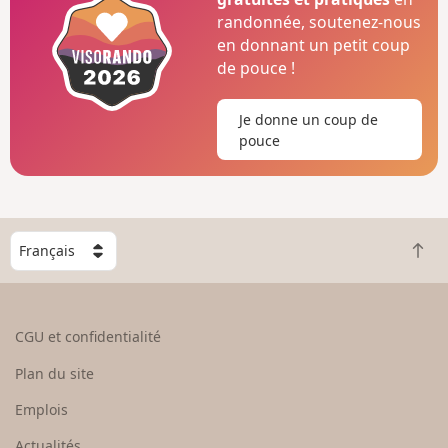
randonnée, soutenez-nous
en donnant un petit coup
de pouce !
Je donne un coup de
pouce
C
R
h
e
o
t
i
o
s
CGU et confidentialité
u
i
r
s
Plan du site
e
s
n
e
Emplois
h
z
Actualités