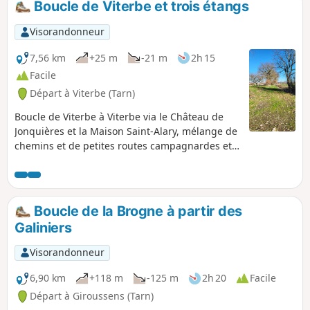
Boucle de Viterbe et trois étangs
Visorandonneur
7,56 km
+25 m
-21 m
2h 15
Facile
Départ à Viterbe (Tarn)
Boucle de Viterbe à Viterbe via le Château de
Jonquières et la Maison Saint-Alary, mélange de
chemins et de petites routes campagnardes et
quelques points de vue, la centrale hydraulique
sur l'Agoût, puis une vue sur trois étangs.
Boucle de la Brogne à partir des
Galiniers
Visorandonneur
6,90 km
+118 m
-125 m
2h 20
Facile
Départ à Giroussens (Tarn)