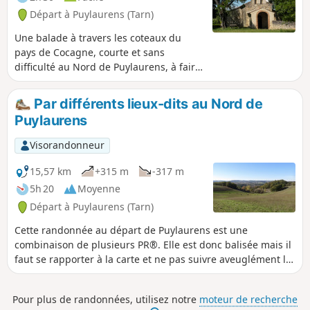
Départ à Puylaurens (Tarn)
Une balade à travers les coteaux du
pays de Cocagne, courte et sans
difficulté au Nord de Puylaurens, à faire
en famille à pied ou en VTT. Balisage
Jaune.
Par différents lieux-dits au Nord de
Puylaurens
Visorandonneur
15,57 km
+315 m
-317 m
5h 20
Moyenne
Départ à Puylaurens (Tarn)
Cette randonnée au départ de Puylaurens est une
combinaison de plusieurs PR®. Elle est donc balisée mais il
faut se rapporter à la carte et ne pas suivre aveuglément le
balisage pour ne pas se perdre dans une mauvaise
direction.
Pour plus de randonnées, utilisez notre
moteur de recherche