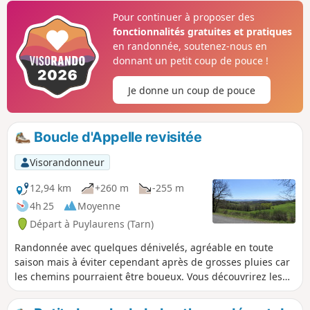
sur l'Agoût, puis une vue sur trois étangs.
Pour continuer à proposer des
fonctionnalités gratuites et pratiques
en randonnée, soutenez-nous en
donnant un petit coup de pouce !
Je donne un coup de pouce
Boucle d'Appelle revisitée
Visorandonneur
12,94 km
+260 m
-255 m
4h 25
Moyenne
Départ à Puylaurens (Tarn)
Randonnée avec quelques dénivelés, agréable en toute
saison mais à éviter cependant après de grosses pluies car
les chemins pourraient être boueux. Vous découvrirez les
charmantes collines qui encerclent le hameau d'Appelle
que domine Puylaurens. Plusieurs passages s'effectuent sur