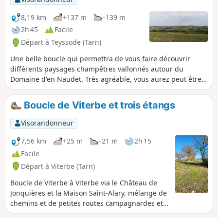
8,19 km
+137 m
-139 m
2h 45
Facile
Départ à Teyssode (Tarn)
Une belle boucle qui permettra de vous faire découvrir
différents paysages champêtres vallonnés autour du
Domaine d'en Naudet. Très agréable, vous aurez peut être
la chance d'apercevoir une biche.
Boucle de Viterbe et trois étangs
Visorandonneur
7,56 km
+25 m
-21 m
2h 15
Facile
Départ à Viterbe (Tarn)
Boucle de Viterbe à Viterbe via le Château de
Jonquières et la Maison Saint-Alary, mélange de
chemins et de petites routes campagnardes et
quelques points de vue, la centrale hydraulique