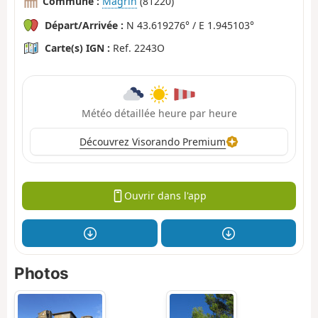
Commune :
Magrin
(81220)
Départ/Arrivée :
N 43.619276° / E 1.945103°
Carte(s) IGN :
Ref. 2243O
Météo détaillée heure par heure
Découvrez Visorando Premium
Ouvrir dans l'app
Photos