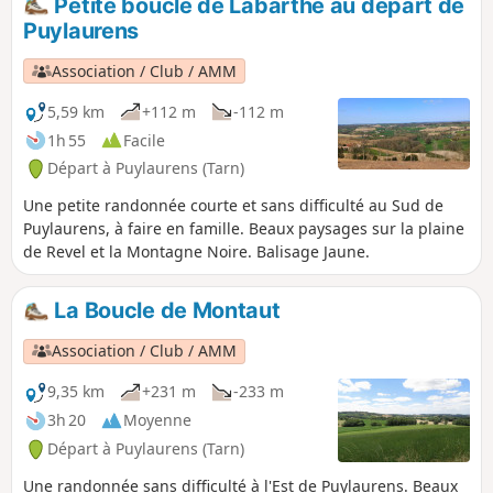
Petite boucle de Labarthe au départ de
route mais il s'agit de toutes petites routes avec très peu de
Puylaurens
circulation et de belles vues.
Association / Club / AMM
5,59 km
+112 m
-112 m
1h 55
Facile
Départ à Puylaurens (Tarn)
Une petite randonnée courte et sans difficulté au Sud de
Puylaurens, à faire en famille. Beaux paysages sur la plaine
de Revel et la Montagne Noire. Balisage Jaune.
La Boucle de Montaut
Association / Club / AMM
9,35 km
+231 m
-233 m
3h 20
Moyenne
Départ à Puylaurens (Tarn)
Une randonnée sans difficulté à l'Est de Puylaurens. Beaux