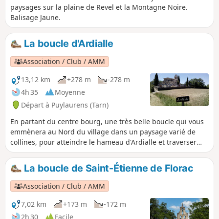
paysages sur la plaine de Revel et la Montagne Noire.
Balisage Jaune.
La boucle d'Ardialle
Association / Club / AMM
13,12 km
+278 m
-278 m
4h 35
Moyenne
Départ à Puylaurens (Tarn)
En partant du centre bourg, une très belle boucle qui vous
emmènera au Nord du village dans un paysage varié de
collines, pour atteindre le hameau d'Ardialle et traverser
celui de Saint-Jean avant de remonter vers Puylaurens. À
faire à pied ou en VTT. Balisage Jaune.
La boucle de Saint-Étienne de Florac
Association / Club / AMM
7,02 km
+173 m
-172 m
2h 30
Facile