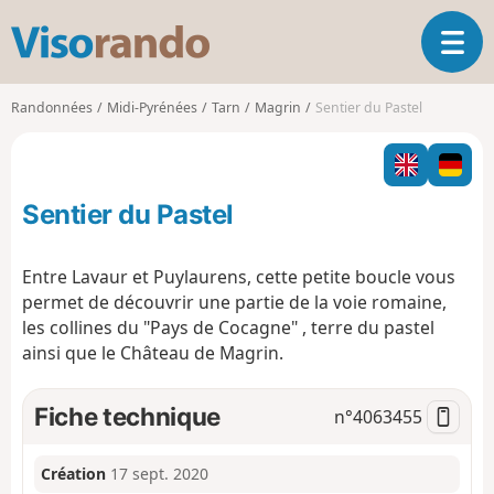
V
O
i
u
s
v
o
Randonnées
Midi-Pyrénées
Tarn
Magrin
Sentier du Pastel
r
r
i
a
r
n
l
d
Sentier du Pastel
a
o
n
a
Entre Lavaur et Puylaurens, cette petite boucle vous
v
permet de découvrir une partie de la voie romaine,
i
les collines du "Pays de Cocagne" , terre du pastel
g
ainsi que le Château de Magrin.
a
t
i
Fiche technique
n°
4063455
o
n
Création
17 sept. 2020