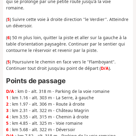
qui se prolonge par une petite route jusqu'à la voie
romaine.
(
5
) Suivre cette voie à droite direction "le Verdier". Atteindre
un déversoir.
(
6
) 50 m plus loin, quitter la piste et aller sur la gauche à la
table d'orientation paysagère. Continuer par le sentier qui
contourne le réservoir et revenir par la piste.
(
5
) Poursuivre le chemin en face vers le "Flamboyant".
Continuer tout droit jusqu'au point de départ (
D/A
).
Points de passage
D/A
: km 0 - alt. 318 m - Parking de la voie romaine
1
: km 1.16 - alt. 303 m - La Serre, à gauche
2
: km 1.97 - alt. 306 m - Route à droite
3
: km 2.31 - alt. 322 m - Château Magrin
4
: km 3.55 - alt. 315 m - Chemin à droite
5
: km 4.85 - alt. 325 m - Voie romaine
6
: km 5.68 - alt. 322 m - Déversoir
D/A
: km 7.52 - alt. 318 m - Parking de la voie romaine