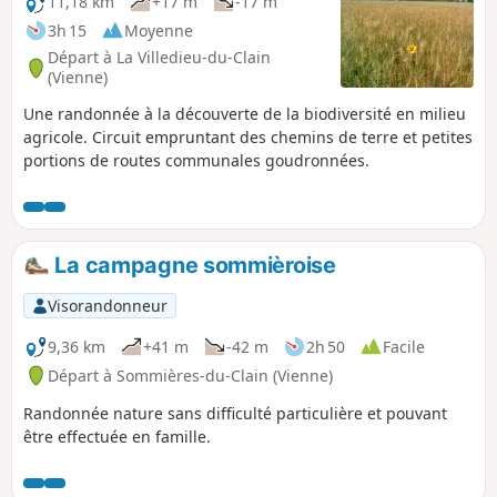
11,18 km
+17 m
-17 m
3h 15
Moyenne
Départ à La Villedieu-du-Clain
(Vienne)
Une randonnée à la découverte de la biodiversité en milieu
agricole. Circuit empruntant des chemins de terre et petites
portions de routes communales goudronnées.
La campagne sommièroise
Visorandonneur
9,36 km
+41 m
-42 m
2h 50
Facile
Départ à Sommières-du-Clain (Vienne)
Randonnée nature sans difficulté particulière et pouvant
être effectuée en famille.