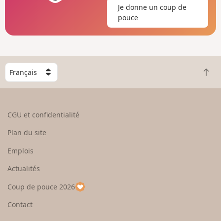
Je donne un coup de
pouce
C
R
h
e
o
t
i
o
s
CGU et confidentialité
u
i
r
s
Plan du site
e
s
n
e
Emplois
h
z
Actualités
a
u
u
n
Coup de pouce 2026
t
p
a
Contact
y