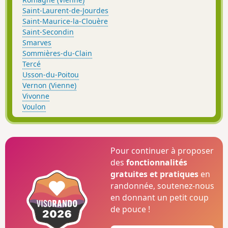
Saint-Laurent-de-Jourdes
Saint-Maurice-la-Clouère
Saint-Secondin
Smarves
Sommières-du-Clain
Tercé
Usson-du-Poitou
Vernon (Vienne)
Vivonne
Voulon
Pour continuer à proposer
des
fonctionnalités
gratuites et pratiques
en
randonnée, soutenez-nous
en donnant un petit coup
de pouce !