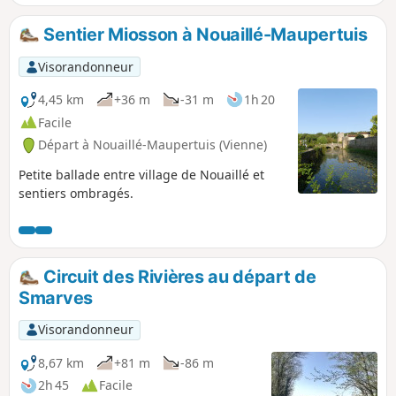
Sentier Miosson à Nouaillé-Maupertuis
Visorandonneur
4,45 km
+36 m
-31 m
1h 20
Facile
Départ à Nouaillé-Maupertuis (Vienne)
Petite ballade entre village de Nouaillé et
sentiers ombragés.
Circuit des Rivières au départ de
Smarves
Visorandonneur
8,67 km
+81 m
-86 m
2h 45
Facile