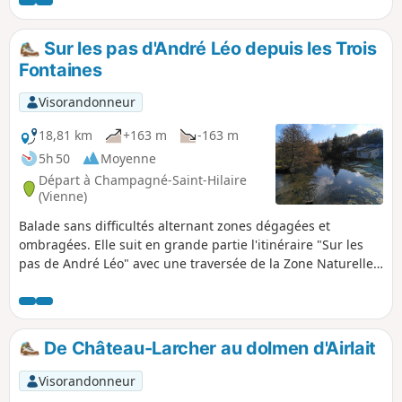
Sur les pas d'André Léo depuis les Trois
Fontaines
Visorandonneur
18,81 km
+163 m
-163 m
5h 50
Moyenne
Départ à Champagné-Saint-Hilaire
(Vienne)
Balade sans difficultés alternant zones dégagées et
ombragées. Elle suit en grande partie l'itinéraire "Sur les
pas de André Léo" avec une traversée de la Zone Naturelle
d'Intérêt Écologique, Faunistique et Floristique Le Pâtural
des Chiens.
De Château-Larcher au dolmen d'Airlait
Visorandonneur