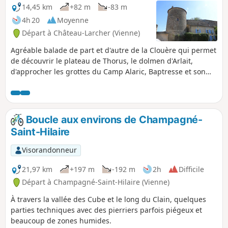
14,45 km
+82 m
-83 m
4h 20
Moyenne
Départ à Château-Larcher (Vienne)
Agréable balade de part et d'autre de la Clouère qui permet
de découvrir le plateau de Thorus, le dolmen d'Arlait,
d'approcher les grottes du Camp Alaric, Baptresse et son
riche patrimoine pour finir par la magnifique cité de
caractère de Château-Larcher. En particulier, voir sa
lanterne des Morts, un ancien prieuré, son église, ancienne
chapelle du Château, un manoir, etc.
Boucle aux environs de Champagné-
Saint-Hilaire
Visorandonneur
21,97 km
+197 m
-192 m
2h
Difficile
Départ à Champagné-Saint-Hilaire (Vienne)
À travers la vallée des Cube et le long du Clain, quelques
parties techniques avec des pierriers parfois piégeux et
beaucoup de zones humides.