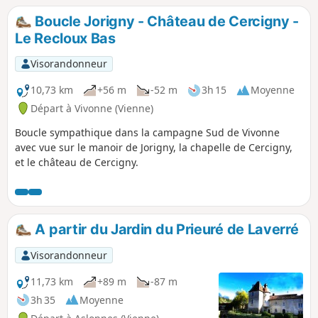
Boucle Jorigny - Château de Cercigny -
Le Recloux Bas
Visorandonneur
10,73 km
+56 m
-52 m
3h 15
Moyenne
Départ à Vivonne (Vienne)
Boucle sympathique dans la campagne Sud de Vivonne
avec vue sur le manoir de Jorigny, la chapelle de Cercigny,
et le château de Cercigny.
A partir du Jardin du Prieuré de Laverré
Visorandonneur
11,73 km
+89 m
-87 m
3h 35
Moyenne