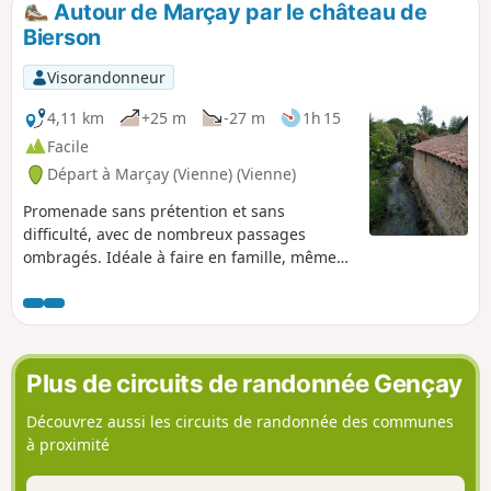
Autour de Marçay par le château de
Bierson
Visorandonneur
4,11 km
+25 m
-27 m
1h 15
Facile
Départ à Marçay (Vienne) (Vienne)
Promenade sans prétention et sans
difficulté, avec de nombreux passages
ombragés. Idéale à faire en famille, même
avec de jeunes enfants.
Plus de circuits de randonnée Gençay
Découvrez aussi les circuits de randonnée des communes
à proximité