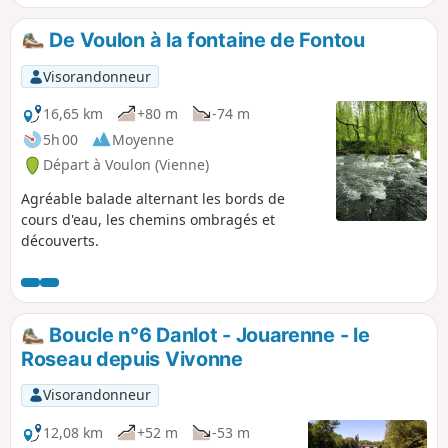
De Voulon à la fontaine de Fontou
Visorandonneur
16,65 km
+80 m
-74 m
5h 00
Moyenne
Départ à Voulon (Vienne)
Agréable balade alternant les bords de
cours d'eau, les chemins ombragés et
découverts.
Boucle n°6 Danlot - Jouarenne - le
Roseau depuis Vivonne
Visorandonneur
12,08 km
+52 m
-53 m