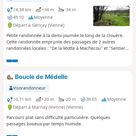
14,38 km
+34 m
-34 m
4h 10
Moyenne
Départ à Gençay (Vienne)
Petite randonnée à la demi-journée le long de la Clouère.
Cette randonnée emprunte des passages de 2 autres
randonnées locales : "De la Motte à Machecou" et "Sentier
de l'Effarvate".
Boucle de Médelle
Visorandonneur
10,71 km
+20 m
-20 m
3h 05
Moyenne
Départ à Marnay (Vienne) (Vienne)
Parcours plat sans difficulté particulière. Quelques
passages boueux par temps humide.