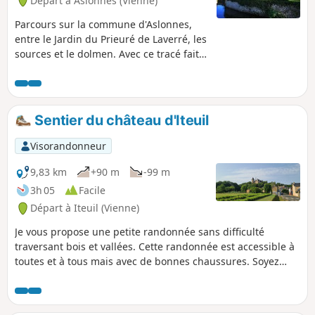
Départ à Aslonnes (Vienne)
Parcours sur la commune d'Aslonnes,
entre le Jardin du Prieuré de Laverré, les
sources et le dolmen. Avec ce tracé fait
sur Visorando on sort souvent des
sentiers battus donc pas de balisage.
Sentier du château d'Iteuil
Visorandonneur
9,83 km
+90 m
-99 m
3h 05
Facile
Départ à Iteuil (Vienne)
Je vous propose une petite randonnée sans difficulté
traversant bois et vallées. Cette randonnée est accessible à
toutes et à tous mais avec de bonnes chaussures. Soyez
tout de même prudent lors des traversées de routes.