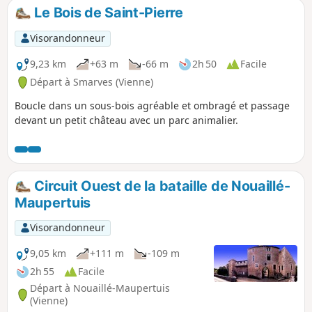
Le Bois de Saint-Pierre
Visorandonneur
9,23 km
+63 m
-66 m
2h 50
Facile
Départ à Smarves (Vienne)
Boucle dans un sous-bois agréable et ombragé et passage
devant un petit château avec un parc animalier.
Circuit Ouest de la bataille de Nouaillé-
Maupertuis
Visorandonneur
9,05 km
+111 m
-109 m
2h 55
Facile
Départ à Nouaillé-Maupertuis
(Vienne)