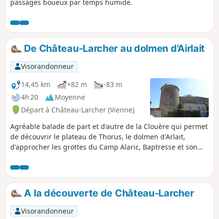
passages boueux par temps humide.
De Château-Larcher au dolmen d'Airlait
Visorandonneur
14,45 km
+82 m
-83 m
4h 20
Moyenne
Départ à Château-Larcher (Vienne)
Agréable balade de part et d'autre de la Clouère qui permet
de découvrir le plateau de Thorus, le dolmen d'Arlait,
d'approcher les grottes du Camp Alaric, Baptresse et son
riche patrimoine pour finir par la magnifique cité de
caractère de Château-Larcher. En particulier, voir sa
lanterne des Morts, un ancien prieuré, son église, ancienne
chapelle du Château, un manoir, etc.
A la découverte de Château-Larcher
Visorandonneur