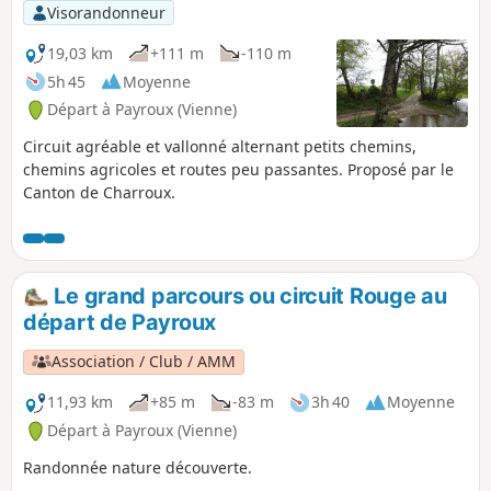
Visorandonneur
19,03 km
+111 m
-110 m
5h 45
Moyenne
Départ à Payroux (Vienne)
Circuit agréable et vallonné alternant petits chemins,
chemins agricoles et routes peu passantes. Proposé par le
Canton de Charroux.
Le grand parcours ou circuit Rouge au
départ de Payroux
Association / Club / AMM
11,93 km
+85 m
-83 m
3h 40
Moyenne
Départ à Payroux (Vienne)
Randonnée nature découverte.