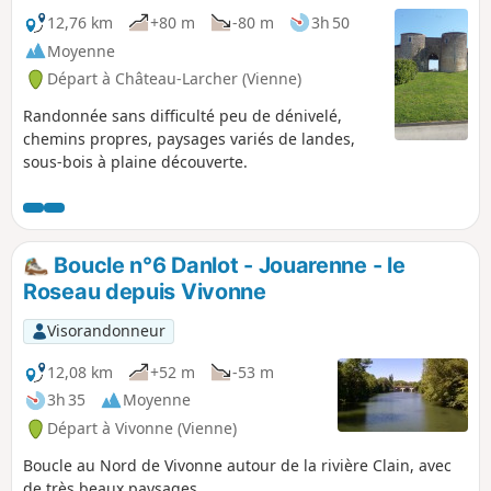
12,76 km
+80 m
-80 m
3h 50
Moyenne
Départ à Château-Larcher (Vienne)
Randonnée sans difficulté peu de dénivelé,
chemins propres, paysages variés de landes,
sous-bois à plaine découverte.
Boucle n°6 Danlot - Jouarenne - le
Roseau depuis Vivonne
Visorandonneur
12,08 km
+52 m
-53 m
3h 35
Moyenne
Départ à Vivonne (Vienne)
Boucle au Nord de Vivonne autour de la rivière Clain, avec
de très beaux paysages.