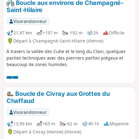
Boucle aux environs de Champagné-
Saint-Hilaire
Visorandonneur
21,97 km
+197 m
-192 m
2h
Difficile
Départ à Champagné-Saint-Hilaire (Vienne)
À travers la vallée des Cube et le long du Clain, quelques
parties techniques avec des pierriers parfois piégeux et
beaucoup de zones humides.
Boucle de Civray aux Grottes du
Chaffaud
Visorandonneur
13,99 km
+65 m
-62 m
4h 10
Moyenne
Départ à Civray (Vienne) (Vienne)