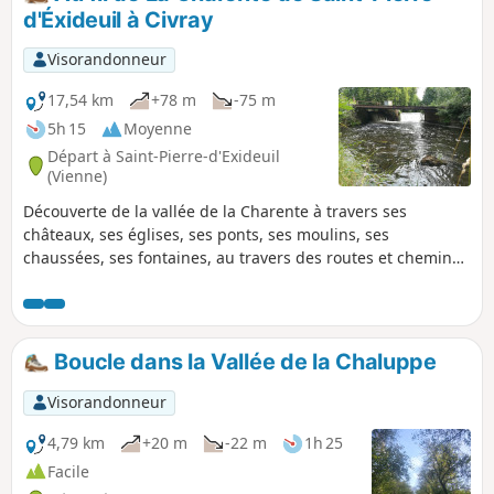
d'Éxideuil à Civray
Visorandonneur
17,54 km
+78 m
-75 m
5h 15
Moyenne
Départ à Saint-Pierre-d'Exideuil
(Vienne)
Découverte de la vallée de la Charente à travers ses
châteaux, ses églises, ses ponts, ses moulins, ses
chaussées, ses fontaines, au travers des routes et chemins
guidé par le son de l'eau qui coule.
Boucle dans la Vallée de la Chaluppe
Visorandonneur
4,79 km
+20 m
-22 m
1h 25
Facile