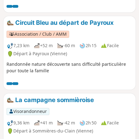
Circuit Bleu au départ de Payroux
Association / Club / AMM
7,23 km
+52 m
-60 m
2h 15
Facile
Départ à Payroux (Vienne)
Randonnée nature découverte sans difficulté particulière
pour toute la famille
La campagne sommièroise
Visorandonneur
9,36 km
+41 m
-42 m
2h 50
Facile
Départ à Sommières-du-Clain (Vienne)