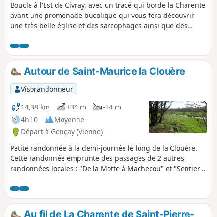
Boucle à l'Est de Civray, avec un tracé qui borde la Charente
avant une promenade bucolique qui vous fera découvrir
une très belle église et des sarcophages ainsi que des
grottes préhistoriques. Randonnée sans difficulté qui peut
se faire en famille.
Autour de Saint-Maurice la Clouère
Visorandonneur
14,38 km
+34 m
-34 m
4h 10
Moyenne
Départ à Gençay (Vienne)
Petite randonnée à la demi-journée le long de la Clouère.
Cette randonnée emprunte des passages de 2 autres
randonnées locales : "De la Motte à Machecou" et "Sentier
de l'Effarvate".
Au fil de La Charente de Saint-Pierre-