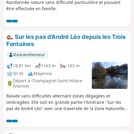
Randonnée nature sans difficulté particulière et pouvant
être effectuée en famille.
Sur les pas d'André Léo depuis les Trois
Fontaines
Visorandonneur
18,81 km
+163 m
-163 m
5h 50
Moyenne
Départ à Champagné-Saint-Hilaire
(Vienne)
Balade sans difficultés alternant zones dégagées et
ombragées. Elle suit en grande partie l'itinéraire "Sur les
pas de André Léo" avec une traversée de la Zone Naturelle
d'Intérêt Écologique, Faunistique et Floristique Le Pâtural
des Chiens.