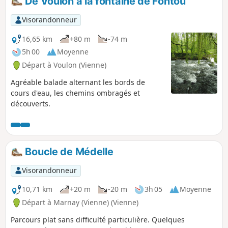
De Voulon à la fontaine de Fontou
Visorandonneur
16,65 km
+80 m
-74 m
5h 00
Moyenne
Départ à Voulon (Vienne)
Agréable balade alternant les bords de
cours d'eau, les chemins ombragés et
découverts.
Boucle de Médelle
Visorandonneur
10,71 km
+20 m
-20 m
3h 05
Moyenne
Départ à Marnay (Vienne) (Vienne)
Parcours plat sans difficulté particulière. Quelques